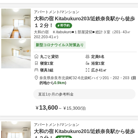
アパートメント/マンション
大和の宿 Kitabukuro203/近鉄奈良駅から徒歩
１２分！
即予約
大和の宿 Ｋitabukuro■１部屋貸切■ 総計３室（201- 43㎡
202.203-41㎡)
新型コロナウイルス対策あり
丸ごと貸切
定員
6
名
寝室
1
室
浴室
1
室
寝具
3
組
広さ
41
㎡
奈良県
奈良市
北袋町32-6
北袋町ハイツ201・202・203
目
的地から
0.9km
直近1か月の参考料金
13,600
¥
～
¥
15,300
/
泊
アパートメント/マンション
大和の宿 Kitabukuro201/近鉄奈良駅から徒歩