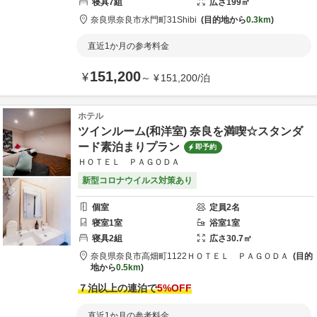
寝具
7
組
広さ
199
㎡
奈良県
奈良市
水門町31
Shibi
目的地から
0.3km
直近1か月の参考料金
151,200
¥
～
¥
151,200
/
泊
ホテル
ツインルーム(和洋室) 奈良を満喫☆スタンダ
ード素泊まりプラン
即予約
ＨＯＴＥＬ ＰＡＧＯＤＡ
新型コロナウイルス対策あり
個室
定員
2
名
寝室
1
室
浴室
1
室
寝具
2
組
広さ
30.7
㎡
奈良県
奈良市
高畑町1122
ＨＯＴＥＬ ＰＡＧＯＤＡ
目的
地から
0.5km
７泊以上の連泊で
5
%OFF
直近1か月の参考料金