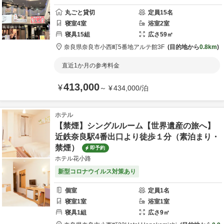
丸ごと貸切
定員
15
名
寝室
4
室
浴室
2
室
寝具
15
組
広さ
59
㎡
奈良県
奈良市
小西町5番地
アルテ館3F
目的地から
0.8km
直近1か月の参考料金
413,000
¥
～
¥
434,000
/
泊
ホテル
【禁煙】シングルルーム【世界遺産の旅へ】
近鉄奈良駅4番出口より徒歩１分（素泊まり・
禁煙）
即予約
ホテル花小路
新型コロナウイルス対策あり
個室
定員
1
名
寝室
1
室
浴室
1
室
寝具
1
組
広さ
9
㎡