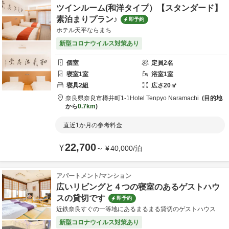
ツインルーム(和洋タイプ）【スタンダード】
素泊まりプラン♪
即予約
ホテル天平ならまち
新型コロナウイルス対策あり
個室
定員
2
名
寝室
1
室
浴室
1
室
寝具
2
組
広さ
20
㎡
奈良県
奈良市
樽井町1-1
Hotel Tenpyo Naramachi
目的地
から
0.7km
直近1か月の参考料金
22,700
¥
～
¥
40,000
/
泊
アパートメント/マンション
広いリビングと４つの寝室のあるゲストハウ
スの貸切です
即予約
近鉄奈良すぐの一等地にあるまるまる貸切のゲストハウス
新型コロナウイルス対策あり