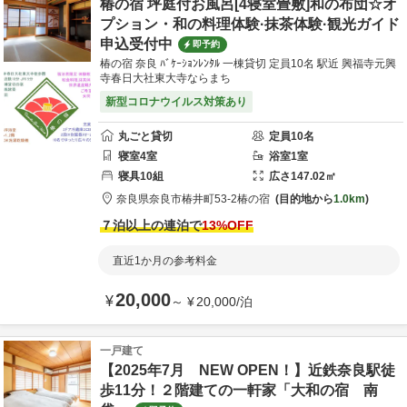
椿の宿 坪庭付お風呂[4寝室畳敷]和の布団☆オ
プション・和の料理体験·抹茶体験·観光ガイド
申込受付中
即予約
椿の宿 奈良 ﾊﾞｹｰｼｮﾝﾚﾝﾀﾙ 一棟貸切 定員10名 駅近 興福寺元興
寺春日大社東大寺ならまち
新型コロナウイルス対策あり
丸ごと貸切
定員
10
名
寝室
4
室
浴室
1
室
寝具
10
組
広さ
147.02
㎡
奈良県
奈良市
椿井町53-2
椿の宿
目的地から
1.0km
７泊以上の連泊で
13
%OFF
直近1か月の参考料金
20,000
¥
～
¥
20,000
/
泊
一戸建て
【2025年7月 NEW OPEN！】近鉄奈良駅徒
歩11分！２階建ての一軒家「大和の宿 南