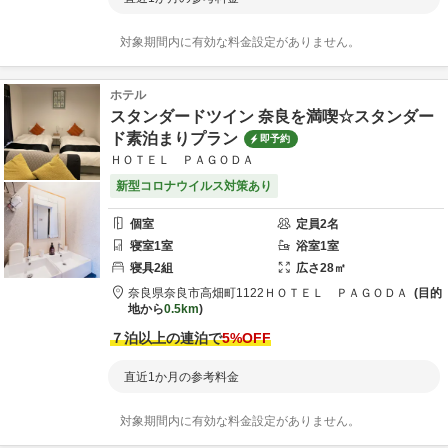
対象期間内に有効な料金設定がありません。
ホテル
スタンダードツイン 奈良を満喫☆スタンダー
ド素泊まりプラン
即予約
ＨＯＴＥＬ ＰＡＧＯＤＡ
新型コロナウイルス対策あり
個室
定員
2
名
寝室
1
室
浴室
1
室
寝具
2
組
広さ
28
㎡
奈良県
奈良市
高畑町1122
ＨＯＴＥＬ ＰＡＧＯＤＡ
目的
地から
0.5km
７泊以上の連泊で
5
%OFF
直近1か月の参考料金
対象期間内に有効な料金設定がありません。