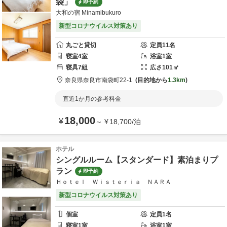
袋」
即予約
大和の宿 Minamibukuro
新型コロナウイルス対策あり
丸ごと貸切
定員
11
名
寝室
4
室
浴室
1
室
寝具
7
組
広さ
101
㎡
奈良県
奈良市
南袋町22-1
目的地から
1.3km
直近1か月の参考料金
18,000
¥
～
¥
18,700
/
泊
ホテル
シングルルーム【スタンダード】素泊まりプ
ラン
即予約
Ｈｏｔｅｌ Ｗｉｓｔｅｒｉａ ＮＡＲＡ
新型コロナウイルス対策あり
個室
定員
1
名
寝室
1
室
浴室
1
室