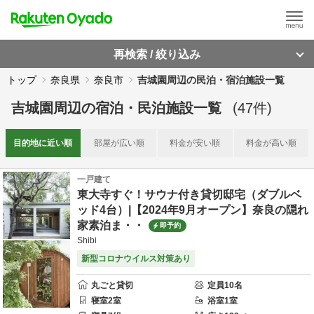
再検索 / 絞り込み
トップ
奈良県
奈良市
吉城園周辺の民泊・宿泊施設一覧
吉城園周辺
の
宿泊・民泊施設一覧
(
47
件)
目的地に
近い順
部屋が
広い順
料金が
安い順
料金が
高い順
一戸建て
東大寺すぐ！サウナ付き貸切邸宅（ダブルベ
ッド4台）|【2024年9月オープン】奈良の隠れ
家素泊ま・・
即予約
Shibi
新型コロナウイルス対策あり
丸ごと貸切
定員
10
名
寝室
2
室
浴室
1
室