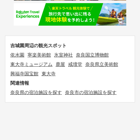
吉城園周辺の観光スポット
依水園
寧楽美術館
氷室神社
奈良国立博物館
東大寺ミュージアム
鹿屋
戒壇堂
奈良県立美術館
興福寺国宝館
東大寺
関連情報
奈良県の宿泊施設を探す
奈良市の宿泊施設を探す