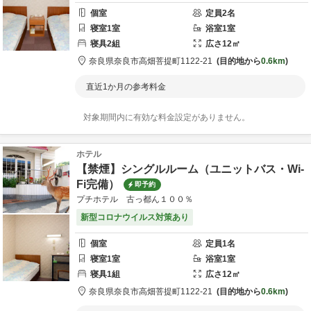
個室
定員
2
名
寝室
1
室
浴室
1
室
寝具
2
組
広さ
12
㎡
奈良県
奈良市
高畑菩提町1122-21
目的地から
0.6km
直近1か月の参考料金
対象期間内に有効な料金設定がありません。
ホテル
【禁煙】シングルルーム（ユニットバス・Wi-
Fi完備）
即予約
プチホテル 古っ都ん１００％
新型コロナウイルス対策あり
個室
定員
1
名
寝室
1
室
浴室
1
室
寝具
1
組
広さ
12
㎡
奈良県
奈良市
高畑菩提町1122-21
目的地から
0.6km