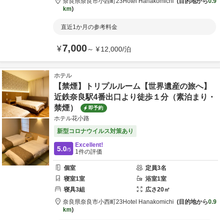
奈良県
奈良市
小西町23
Hotel Hanakomichi
目的地から
0.9
km
直近1か月の参考料金
7,000
¥
～
¥
12,000
/
泊
ホテル
【禁煙】トリプルルーム【世界遺産の旅へ】
近鉄奈良駅4番出口より徒歩１分（素泊まり・
禁煙）
即予約
ホテル花小路
新型コロナウイルス対策あり
Excellent!
5.0
/5
1
件の評価
個室
定員
3
名
寝室
1
室
浴室
1
室
寝具
3
組
広さ
20
㎡
奈良県
奈良市
小西町23
Hotel Hanakomichi
目的地から
0.9
km