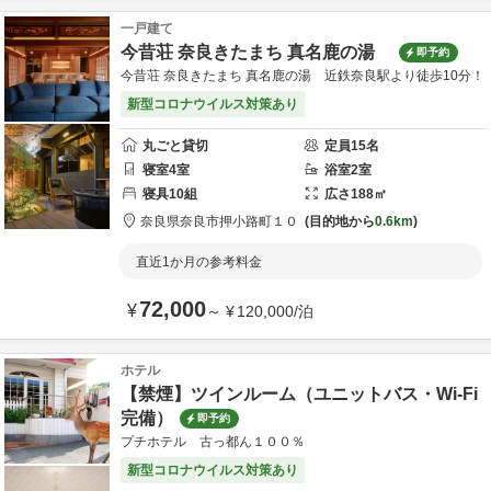
一戸建て
今昔荘 奈良きたまち 真名鹿の湯
即予約
今昔荘 奈良きたまち 真名鹿の湯 近鉄奈良駅より徒歩10分！
新型コロナウイルス対策あり
丸ごと貸切
定員
15
名
寝室
4
室
浴室
2
室
寝具
10
組
広さ
188
㎡
奈良県
奈良市
押小路町１０
目的地から
0.6km
直近1か月の参考料金
72,000
¥
～
¥
120,000
/
泊
ホテル
【禁煙】ツインルーム（ユニットバス・Wi-Fi
完備）
即予約
プチホテル 古っ都ん１００％
新型コロナウイルス対策あり