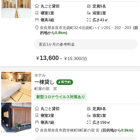
丸ごと貸切
定員
5
名
寝室
1
室
浴室
1
室
寝具
3
組
広さ
41
㎡
奈良県
奈良市
北袋町32-6
北袋町ハイツ201・202・203
目
的地から
0.9km
直近1か月の参考料金
13,600
¥
～
¥
15,300
/
泊
ホテル
一棟貸し
即予約
町屋の宿 宮
新型コロナウイルス対策あり
丸ごと貸切
定員
8
名
寝室
3
室
浴室
1
室
寝具
7
組
広さ
150
㎡
奈良県
奈良市
西寺林町8
町家の宿 宮
目的地から
0.9km