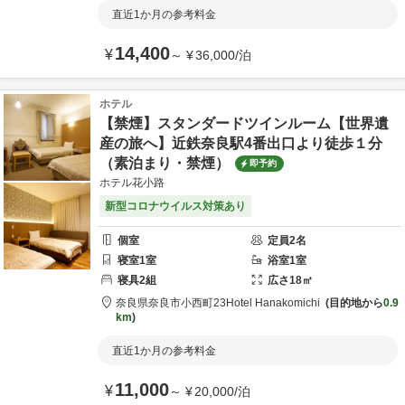
直近1か月の参考料金
14,400
¥
～
¥
36,000
/
泊
ホテル
【禁煙】スタンダードツインルーム【世界遺
産の旅へ】近鉄奈良駅4番出口より徒歩１分
（素泊まり・禁煙）
即予約
ホテル花小路
新型コロナウイルス対策あり
個室
定員
2
名
寝室
1
室
浴室
1
室
寝具
2
組
広さ
18
㎡
奈良県
奈良市
小西町23
Hotel Hanakomichi
目的地から
0.9
km
直近1か月の参考料金
11,000
¥
～
¥
20,000
/
泊