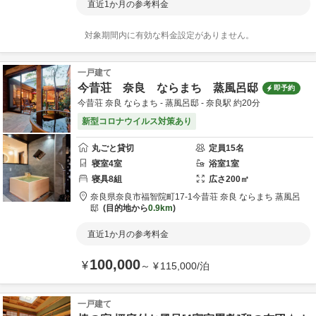
直近1か月の参考料金
対象期間内に有効な料金設定がありません。
一戸建て
今昔荘 奈良 ならまち 蒸風呂邸
即予約
今昔荘 奈良 ならまち - 蒸風呂邸 - 奈良駅 約20分
新型コロナウイルス対策あり
丸ごと貸切
定員
15
名
寝室
4
室
浴室
1
室
寝具
8
組
広さ
200
㎡
奈良県
奈良市
福智院町17-1
今昔荘 奈良 ならまち 蒸風呂
邸
目的地から
0.9km
直近1か月の参考料金
100,000
¥
～
¥
115,000
/
泊
一戸建て