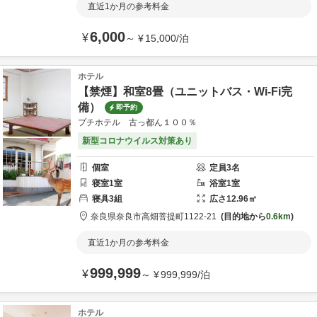
直近1か月の参考料金
6,000
¥
～
¥
15,000
/
泊
ホテル
【禁煙】和室8畳（ユニットバス・Wi-Fi完
備）
即予約
プチホテル 古っ都ん１００％
新型コロナウイルス対策あり
個室
定員
3
名
寝室
1
室
浴室
1
室
寝具
3
組
広さ
12.96
㎡
奈良県
奈良市
高畑菩提町1122-21
目的地から
0.6km
直近1か月の参考料金
999,999
¥
～
¥
999,999
/
泊
ホテル