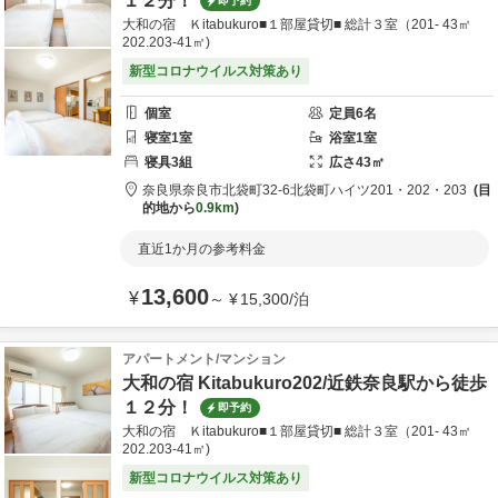
１２分！
即予約
大和の宿 Ｋitabukuro■１部屋貸切■ 総計３室（201- 43㎡
202.203-41㎡)
新型コロナウイルス対策あり
個室
定員
6
名
寝室
1
室
浴室
1
室
寝具
3
組
広さ
43
㎡
奈良県
奈良市
北袋町32-6
北袋町ハイツ201・202・203
目
的地から
0.9km
直近1か月の参考料金
13,600
¥
～
¥
15,300
/
泊
アパートメント/マンション
大和の宿 Kitabukuro202/近鉄奈良駅から徒歩
１２分！
即予約
大和の宿 Ｋitabukuro■１部屋貸切■ 総計３室（201- 43㎡
202.203-41㎡)
新型コロナウイルス対策あり