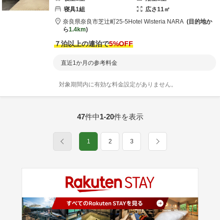
寝具
1
組
広さ
11
㎡
奈良県
奈良市
芝辻町25-5
Hotel Wisteria NARA
目的地か
ら
1.4km
７泊以上の連泊で
5
%OFF
直近1か月の参考料金
対象期間内に有効な料金設定がありません。
47
件中
1-20
件を表示
1
2
3