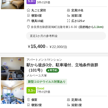
5.0
/5
3
件の評価
丸ごと貸切
定員
10
名
寝室
4
室
浴室
1
室
寝具
10
組
広さ
125
㎡
奈良県
生駒郡
斑鳩町法隆寺東1-6-30
目的地から
1.1km
直近1か月の参考料金
15,400
¥
～
¥
22,000
/
泊
アパートメント/マンション
駅から徒歩3分、駐車場付、立地条件抜群
（101号）
即予約
メルベーユ大塚
新型コロナウイルス対策あり
Good
3.3
/5
7
件の評価
個室
定員
5
名
寝室
2
室
浴室
1
室