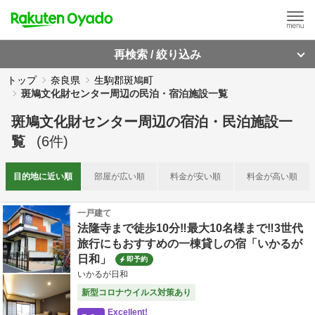
再検索 / 絞り込み
トップ
奈良県
生駒郡斑鳩町
斑鳩文化財センター周辺の民泊・宿泊施設一覧
斑鳩文化財センター周辺
の
宿泊・民泊施設一
覧
(
6
件)
目的地に
近い順
部屋が
広い順
料金が
安い順
料金が
高い順
一戸建て
法隆寺まで徒歩10分‼最大10名様まで‼3世代
旅行にもおすすめの一棟貸しの宿「いかるが
日和」
即予約
いかるが日和
新型コロナウイルス対策あり
Excellent!