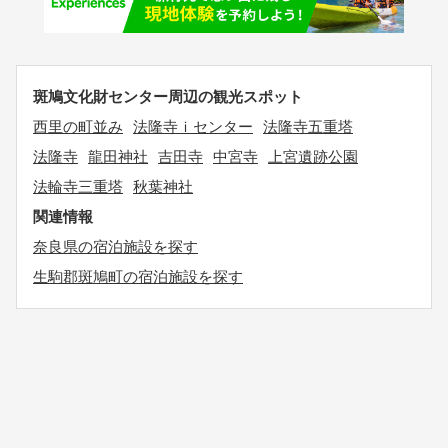
斑鳩文化財センター周辺の観光スポット
西里の町並み
法隆寺ｉセンター
法隆寺五重塔
法隆寺
龍田神社
吉田寺
中宮寺
上宮遺跡公園
法輪寺三重塔
秋葉神社
関連情報
奈良県の宿泊施設を探す
生駒郡斑鳩町の宿泊施設を探す