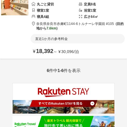
丸ごと貸切
定員
8
名
寝室
1
室
浴室
1
室
寝具
4
組
広さ
64
㎡
奈良県
奈良市
赤膚町1144-6
トルナーレ学園前 #105
目的
地から
7.6km
直近1か月の参考料金
18,392
¥
～
¥
30,096
/
泊
6
件中
1-6
件を表示