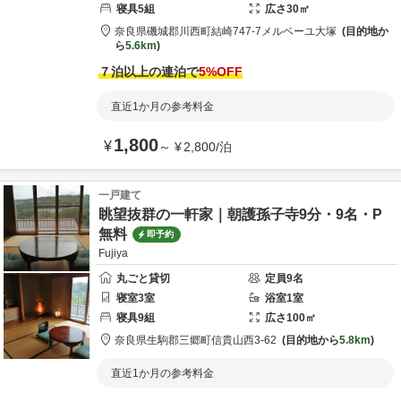
寝具
5
組
広さ
30
㎡
奈良県
磯城郡
川西町結崎747-7
メルベーユ大塚
目的地か
ら
5.6km
７泊以上の連泊で
5
%OFF
直近1か月の参考料金
1,800
¥
～
¥
2,800
/
泊
一戸建て
眺望抜群の一軒家｜朝護孫子寺9分・9名・P
無料
即予約
Fujiya
丸ごと貸切
定員
9
名
寝室
3
室
浴室
1
室
寝具
9
組
広さ
100
㎡
奈良県
生駒郡
三郷町信貴山西3-62
目的地から
5.8km
直近1か月の参考料金