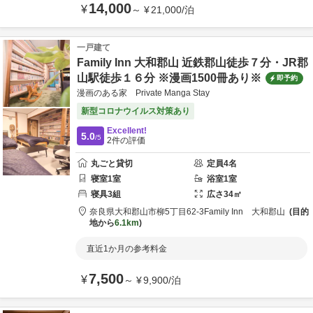
14,000
¥
～
¥
21,000
/
泊
一戸建て
Family Inn 大和郡山 近鉄郡山徒歩７分・JR郡
山駅徒歩１６分 ※漫画1500冊あり※
即予約
漫画のある家 Private Manga Stay
新型コロナウイルス対策あり
Excellent!
5.0
/5
2
件の評価
丸ごと貸切
定員
4
名
寝室
1
室
浴室
1
室
寝具
3
組
広さ
34
㎡
奈良県
大和郡山市
柳5丁目62-3
Family Inn 大和郡山
目的
地から
6.1km
直近1か月の参考料金
7,500
¥
～
¥
9,900
/
泊