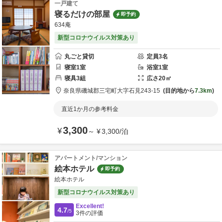
一戸建て
寝るだけの部屋
即予約
634庵
新型コロナウイルス対策あり
丸ごと貸切
定員
3
名
寝室
1
室
浴室
1
室
寝具
3
組
広さ
20
㎡
奈良県
磯城郡
三宅町大字石見243-15
目的地から
7.3km
直近1か月の参考料金
3,300
¥
～
¥
3,300
/
泊
アパートメント/マンション
絵本ホテル
即予約
絵本ホテル
新型コロナウイルス対策あり
Excellent!
4.7
/5
3
件の評価