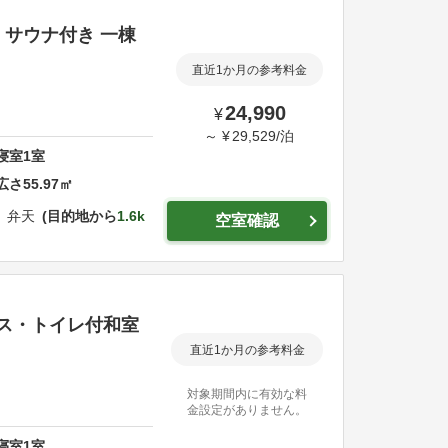
 サウナ付き 一棟
直近1か月の参考料金
24,990
¥
～
¥
29,529
/
泊
寝室
1
室
広さ
55.97
㎡
 弁天
目的地から
1.6k
空室確認
ス・トイレ付和室
直近1か月の参考料金
対象期間内に有効な料
金設定がありません。
寝室
1
室