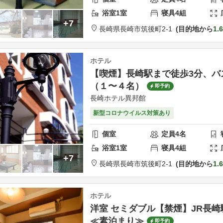
浴室
1
室
寝具
4
組
+7
長崎県
長崎市
筑後町2-1
目的地から
1.
ホテル
【喫煙】長崎駅まで徒歩3分、バ
（１〜４名）
即予約
長崎ホテル異邦館
新型コロナウイルス対策あり
個室
定員
4
名
浴室
1
室
寝具
4
組
+7
長崎県
長崎市
筑後町2-1
目的地から
1.
ホテル
洋室 セミダブル【禁煙】JR長崎
≪素泊まり≫
即予約