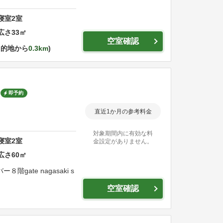
寝室
2
室
広さ
33
㎡
空室確認
目的地から
0.3km
即予約
直近1か月の参考料金
対象期間内に有効な料
寝室
2
室
金設定がありません。
広さ
60
㎡
バー８階
gate nagasaki s
空室確認