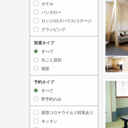
y
ホテル
i
t
n
バンガロー
o
t
ロッジ/ログハウス/コテージ
i
e
グランピング
n
r
t
a
部屋タイプ
e
c
すべて
r
t
丸ごと貸切
a
w
個室
c
i
t
t
予約タイプ
w
h
すべて
i
t
即予約のみ
t
h
h
e
新型コロナウイルス対策あり
t
c
キッチン
h
a