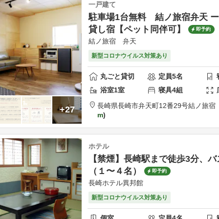
一戸建て
駐車場1台無料 結ノ旅宿弁天 ー
貸し宿【ペット同伴可】
即予約
結ノ旅宿 弁天
新型コロナウイルス対策あり
丸ごと貸切
定員
5
名
浴室
1
室
寝具
4
組
長崎県
長崎市
弁天町12番29号
結ノ旅宿
+27
m
ホテル
【禁煙】長崎駅まで徒歩3分、バ
（１〜４名）
即予約
長崎ホテル異邦館
新型コロナウイルス対策あり
個室
定員
4
名