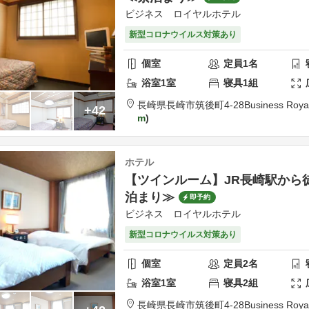
ビジネス ロイヤルホテル
新型コロナウイルス対策あり
個室
定員
1
名
浴室
1
室
寝具
1
組
長崎県
長崎市
筑後町4-28
Business Royal
+42
m
ホテル
【ツインルーム】JR長崎駅から
泊まり≫
即予約
ビジネス ロイヤルホテル
新型コロナウイルス対策あり
個室
定員
2
名
浴室
1
室
寝具
2
組
長崎県
長崎市
筑後町4-28
Business Royal