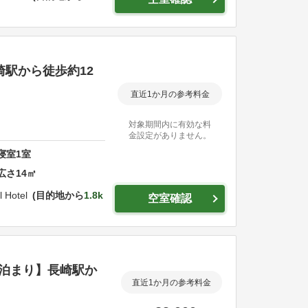
崎駅から徒歩約12
直近1か月の参考料金
対象期間内に有効な料
金設定がありません。
寝室
1
室
広さ
14
㎡
 Hotel
目的地から
1.8k
空室確認
素泊まり】長崎駅か
直近1か月の参考料金