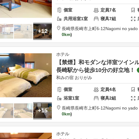
個室
定員
7
名
共用
浴室
1
室
寝具
7
組
長崎県
長崎市
上町6-12
Nagomi no yado 
+12
0km
ホテル
【禁煙】和モダンな洋室ツイン
長崎駅から徒歩10分の好立地！
和みの宿 おりがみ
個室
定員
4
名
浴室
1
室
寝具
2
組
長崎県
長崎市
上町6-12
Nagomi no yado 
+15
0km
ホテル