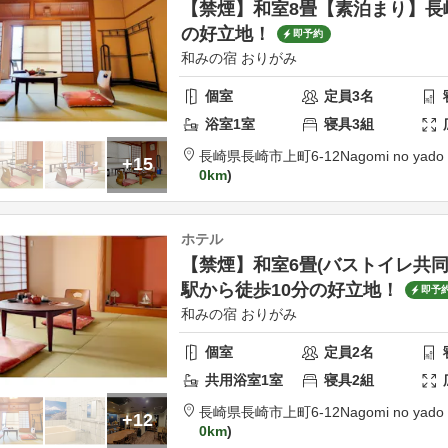
【禁煙】和室8畳【素泊まり】長
の好立地！
即予約
和みの宿 おりがみ
個室
定員
3
名
浴室
1
室
寝具
3
組
長崎県
長崎市
上町6-12
Nagomi no yado 
+15
0km
ホテル
【禁煙】和室6畳(バストイレ共
駅から徒歩10分の好立地！
即予
和みの宿 おりがみ
個室
定員
2
名
共用
浴室
1
室
寝具
2
組
長崎県
長崎市
上町6-12
Nagomi no yado 
+12
0km