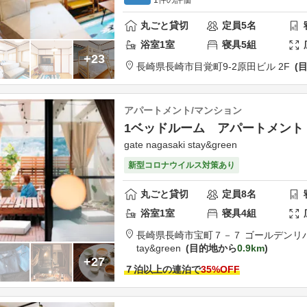
丸ごと貸切
定員
5
名
浴室
1
室
寝具
5
組
+23
長崎県
長崎市
目覚町9-2
原田ビル 2F
アパートメント/マンション
1ベッドルーム アパートメント
gate nagasaki stay&green
新型コロナウイルス対策あり
丸ごと貸切
定員
8
名
浴室
1
室
寝具
4
組
長崎県
長崎市
宝町７－７ ゴールデンリ
tay&green
目的地から
0.9km
+27
７泊以上の連泊で
35
%OFF