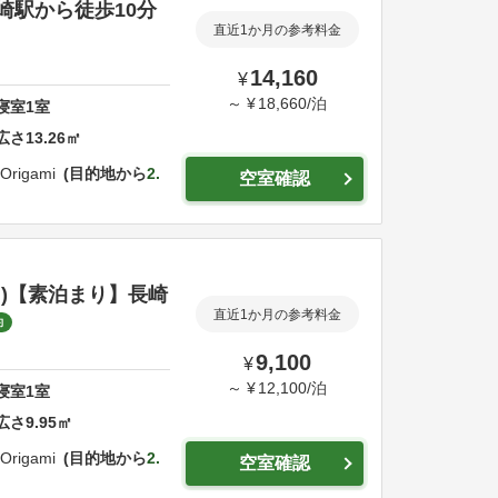
崎駅から徒歩10分
直近1か月の参考料金
14,160
¥
～
¥
18,660
/
泊
寝室
1
室
広さ
13.26
㎡
Origami
目的地から
2.
空室確認
同)【素泊まり】長崎
直近1か月の参考料金
約
9,100
¥
～
¥
12,100
/
泊
寝室
1
室
広さ
9.95
㎡
Origami
目的地から
2.
空室確認