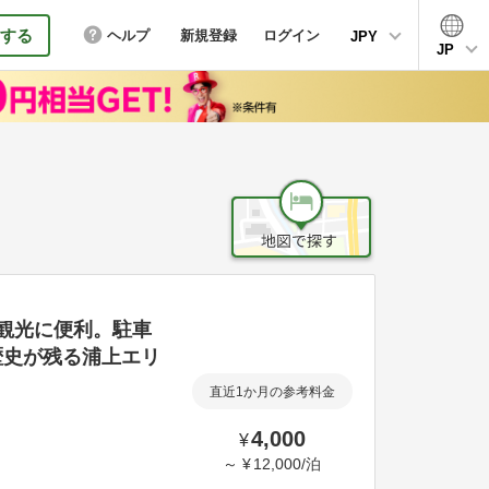
する
ヘルプ
新規登録
ログイン
JPY
JP
観光に便利。駐車
歴史が残る浦上エリ
直近1か月の参考料金
4,000
¥
～
¥
12,000
/
泊