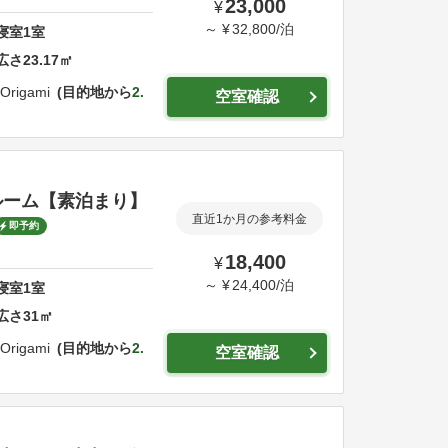
23,000
¥
～
¥
32,800
/
泊
寝室
1
室
広さ
23.17
㎡
Origami
目的地から
2.
空室確認
ルーム【素泊まり】
直近1か月の参考料金
即予約
18,400
¥
～
¥
24,400
/
泊
寝室
1
室
広さ
31
㎡
Origami
目的地から
2.
空室確認