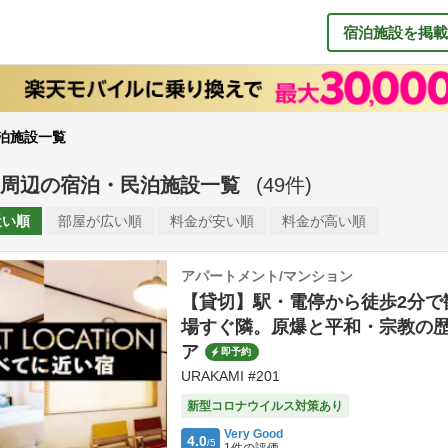
宿泊施設を掲載
泊施設一覧
周辺
の
宿泊・民泊施設一覧
(
49
件)
近い順
部屋が
広い順
料金が
安い順
料金が
高い順
アパートメント/マンション
【貸切】駅・電停から徒歩2分で
場すぐ隣。原爆と平和・宗教の
ア
即予約
URAKAMI #201
新型コロナウイルス対策あり
Very Good
4.0
/5
1
件の評価