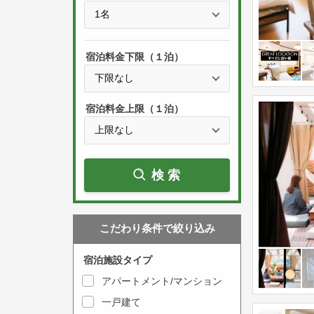
e
t
s
h
s
e
宿泊料金下限（１泊）
t
d
h
o
e
w
宿泊料金上限（１泊）
d
n
o
a
w
r
検索
n
r
a
o
r
w
こだわり条件で絞り込み
r
k
o
e
宿泊施設タイプ
w
y
アパートメント/マンション
k
t
一戸建て
e
o