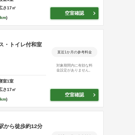
広さ
17
㎡
空室確認
6km
ス・トイレ付和室
直近1か月の参考料金
対象期間内に有効な料
金設定がありません。
寝室
1
室
広さ
17
㎡
空室確認
6km
駅から徒歩約12分