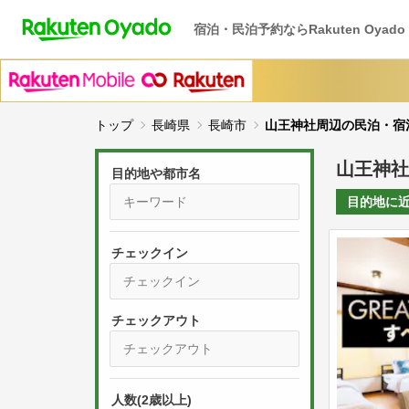
宿泊・民泊予約ならRakuten Oyado
トップ
長崎県
長崎市
山王神社周辺の民泊・宿
山王神社
目的地や都市名
目的地に
チェックイン
P
r
e
P
s
人数(2歳以上)
r
s