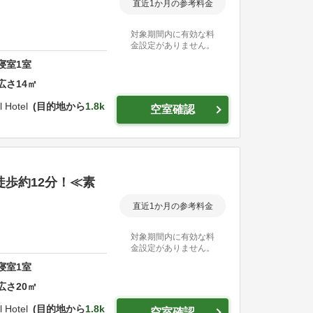
直近1か月の参考料金
対象期間内に有効な料
金設定がありません。
寝室
1
室
広さ
14
㎡
 Hotel
目的地から
1.8k
空室確認
徒歩約12分！≪素
直近1か月の参考料金
対象期間内に有効な料
金設定がありません。
寝室
1
室
広さ
20
㎡
 Hotel
目的地から
1.8k
空室確認