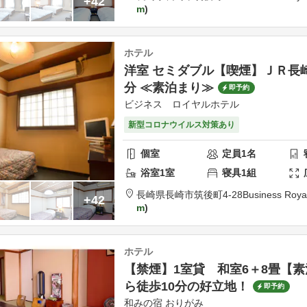
+42
m
ホテル
洋室 セミダブル【喫煙】ＪＲ長
分 ≪素泊まり≫
即予約
ビジネス ロイヤルホテル
新型コロナウイルス対策あり
個室
定員
1
名
浴室
1
室
寝具
1
組
長崎県
長崎市
筑後町4-28
Business Royal
+42
m
ホテル
【禁煙】1室貸 和室6＋8畳【
ら徒歩10分の好立地！
即予約
和みの宿 おりがみ