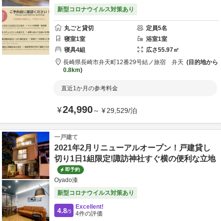
新型コロナウイルス対策あり
丸ごと貸切
定員
5
名
寝室
1
室
浴室
1
室
寝具
4
組
広さ
55.97
㎡
長崎県
長崎市
弁天町12番29号
結ノ旅宿 弁天
目的地から
0.8km
直近1か月の参考料金
24,990
¥
～
¥
29,529
/
泊
一戸建て
2021年2月リニューアルオープン！戸建貸し
切り1日1組限定!諏訪神社すぐ横の便利な立地
即予約
Oyado漆
新型コロナウイルス対策あり
Excellent!
4.8
/5
4
件の評価