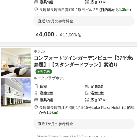
寝具
5
組
広さ
33
㎡
長崎県
長崎市
目覚町9-2
原田ビル 2F
目的地から
1.3km
直近1か月の参考料金
4,000
¥
～
¥
12,000
/
泊
ホテル
コンフォートツインガーデンビュー【37平米/
禁煙】|【スタンダードプラン】素泊り
即予約
ルークプラザホテル
個室
定員
3
名
寝室
1
室
浴室
1
室
寝具
2
組
広さ
37
㎡
長崎県
長崎市
江の浦町17番15号
Luke Plaza Hotel
目的地
から
1.5km
直近1か月の参考料金