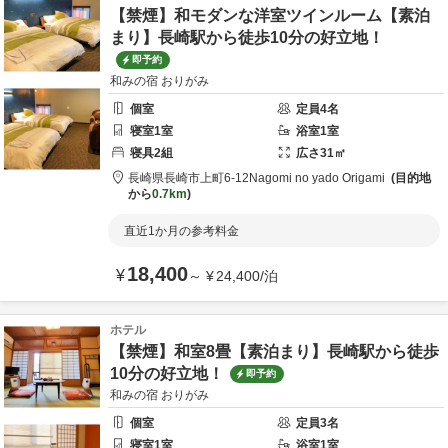
【禁煙】和モダンな洋室ツインルーム【素泊
まり】長崎駅から徒歩10分の好立地！
即予約
和みの宿 おりがみ
個室
定員
4
名
寝室
1
室
浴室
1
室
寝具
2
組
広さ
31
㎡
長崎県
長崎市
上町6-12
Nagomi no yado Origami
目的地
から
0.7km
直近1か月の参考料金
18,400
¥
～
¥
24,400
/
泊
ホテル
【禁煙】和室8畳【素泊まり】長崎駅から徒歩
10分の好立地！
即予約
和みの宿 おりがみ
個室
定員
3
名
寝室
1
室
浴室
1
室