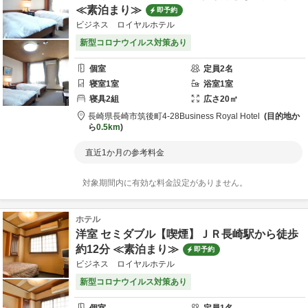
≪素泊まり≫
即予約
ビジネス ロイヤルホテル
新型コロナウイルス対策あり
個室
定員
2
名
寝室
1
室
浴室
1
室
寝具
2
組
広さ
20
㎡
長崎県
長崎市
筑後町4-28
Business Royal Hotel
目的地か
ら
0.5km
直近1か月の参考料金
対象期間内に有効な料金設定がありません。
ホテル
洋室 セミダブル【喫煙】ＪＲ長崎駅から徒歩
約12分 ≪素泊まり≫
即予約
ビジネス ロイヤルホテル
新型コロナウイルス対策あり