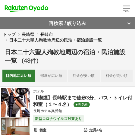
再検索 / 絞り込み
トップ
長崎県
長崎市
日本二十六聖人殉教地周辺の民泊・宿泊施設一覧
日本二十六聖人殉教地周辺
の
宿泊・民泊施設
一覧
(
48
件)
目的地に
近い順
部屋が
広い順
料金が
安い順
料金が
高い順
ホテル
【喫煙】長崎駅まで徒歩3分、バス・トイレ付
和室（１〜４名）
即予約
長崎ホテル異邦館
新型コロナウイルス対策あり
個室
定員
4
名