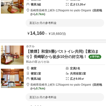
寝具
3
組
広さ
13.26
㎡
長崎県
長崎市
上町6-12
Nagomi no yado Origami
目的地
から
0.7km
直近1か月の参考料金
14,160
¥
～
¥
18,660
/
泊
ホテル
【禁煙】和室6畳(バストイレ共同)【素泊ま
り】長崎駅から徒歩10分の好立地！
即予約
和みの宿 おりがみ
個室
定員
2
名
寝室
1
室
共用
浴室
1
室
寝具
2
組
広さ
9.95
㎡
長崎県
長崎市
上町6-12
Nagomi no yado Origami
目的地
から
0.7km
直近1か月の参考料金