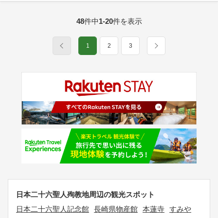
48
件中
1-20
件を表示
1
2
3
日本二十六聖人殉教地周辺の観光スポット
日本二十六聖人記念館
長崎県物産館
本蓮寺
すみや