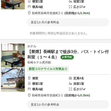
寝室
1
室
浴室
1
室
寝具
4
組
広さ
17
㎡
長崎県
長崎市
筑後町2-1
目的地から
0.3km
直近1か月の参考料金
対象期間内に有効な料金設定がありません。
ホテル
【禁煙】長崎駅まで徒歩3分、バス・トイレ付
和室（１〜４名）
即予約
長崎ホテル異邦館
新型コロナウイルス対策あり
個室
定員
4
名
寝室
1
室
浴室
1
室
寝具
4
組
広さ
17
㎡
長崎県
長崎市
筑後町2-1
目的地から
0.3km
直近1か月の参考料金