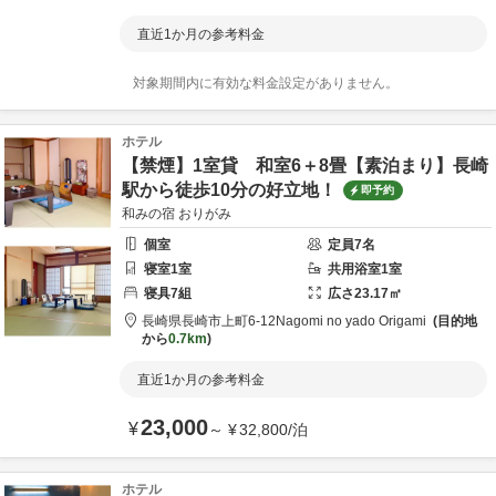
直近1か月の参考料金
対象期間内に有効な料金設定がありません。
ホテル
【禁煙】1室貸 和室6＋8畳【素泊まり】長崎
駅から徒歩10分の好立地！
即予約
和みの宿 おりがみ
個室
定員
7
名
寝室
1
室
共用
浴室
1
室
寝具
7
組
広さ
23.17
㎡
長崎県
長崎市
上町6-12
Nagomi no yado Origami
目的地
から
0.7km
直近1か月の参考料金
23,000
¥
～
¥
32,800
/
泊
ホテル