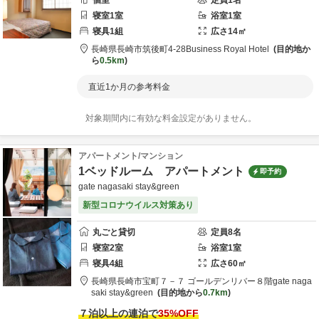
個室
定員
1
名
寝室
1
室
浴室
1
室
寝具
1
組
広さ
14
㎡
長崎県
長崎市
筑後町4-28
Business Royal Hotel
目的地か
ら
0.5km
直近1か月の参考料金
対象期間内に有効な料金設定がありません。
アパートメント/マンション
1ベッドルーム アパートメント
即予約
gate nagasaki stay&green
新型コロナウイルス対策あり
丸ごと貸切
定員
8
名
寝室
2
室
浴室
1
室
寝具
4
組
広さ
60
㎡
長崎県
長崎市
宝町７－７ ゴールデンリバー８階
gate naga
saki stay&green
目的地から
0.7km
７泊以上の連泊で
35
%OFF