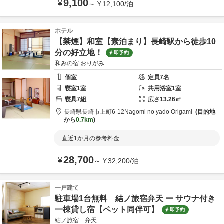
9,100
¥
～
¥
12,100
/
泊
ホテル
【禁煙】和室【素泊まり】長崎駅から徒歩10
分の好立地！
即予約
和みの宿 おりがみ
個室
定員
7
名
寝室
1
室
共用
浴室
1
室
寝具
7
組
広さ
13.26
㎡
長崎県
長崎市
上町6-12
Nagomi no yado Origami
目的地
から
0.7km
直近1か月の参考料金
28,700
¥
～
¥
32,200
/
泊
一戸建て
駐車場1台無料 結ノ旅宿弁天 ー サウナ付き
一棟貸し宿【ペット同伴可】
即予約
結ノ旅宿 弁天