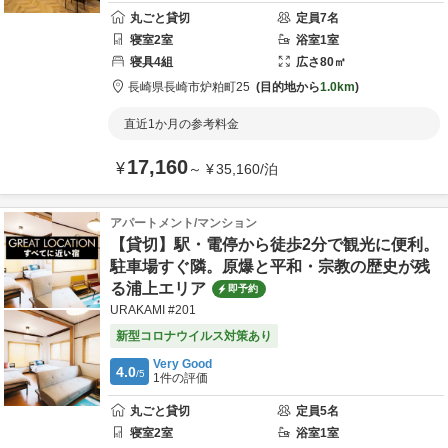
丸ごと貸切
定員
7
名
寝室
2
室
浴室
1
室
寝具
4
組
広さ
80
㎡
長崎県
長崎市
炉粕町25
目的地から
1.0km
直近1か月の参考料金
17,160
¥
～
¥
35,160
/
泊
アパートメント/マンション
【貸切】駅・電停から徒歩2分で観光に便利。
駐車場すぐ隣。原爆と平和・宗教の歴史が残
る浦上エリア
即予約
URAKAMI #201
新型コロナウイルス対策あり
Very Good
4.0
/5
1
件の評価
丸ごと貸切
定員
5
名
寝室
2
室
浴室
1
室