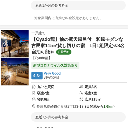
直近1か月の参考料金
対象期間内に有効な料金設定がありません。
一戸建て
【Oyado龍】檜の露天風呂付 和風モダンな
古民家115㎡貸し切りの宿 1日1組限定≪8名
宿泊可能≫
即予約
【Oyado龍】
新型コロナウイルス対策あり
Very Good
4.3
/5
3
件の評価
丸ごと貸切
定員
8
名
寝室
2
室
浴室
1
室
寝具
6
組
広さ
115
㎡
長崎県
長崎市
伊良林2丁目3-18
目的地から
1.6km
直近1か月の参考料金