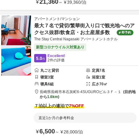
21,360
¥
～
¥
39,360
/
泊
アパートメント/マンション
最大７名で貸切/繁華街入り口で観光地へのア
クセス抜群/飲食店・お土産屋多数
即予約
The Stay Central Nagasaki アパートメントホテル
新型コロナウイルス対策あり
Excellent!
5.0
/5
2
件の評価
丸ごと貸切
定員
7
名
寝室
3
室
浴室
1
室
寝具
6
組
広さ
70
㎡
長崎県
長崎市
本石灰町6-4
SUGUROビル３Ｆ－１
目的地
から
1.6km
７泊以上の連泊で
7
%OFF
直近1か月の参考料金
6,500
¥
～
¥
28,000
/
泊