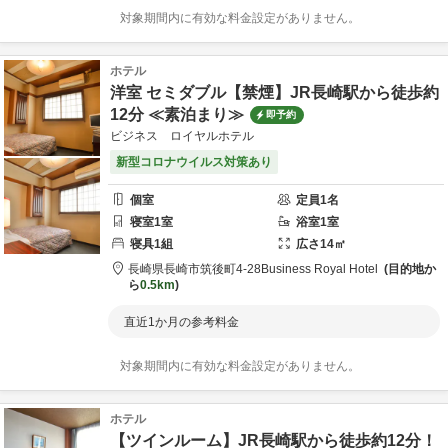
対象期間内に有効な料金設定がありません。
ホテル
洋室 セミダブル【禁煙】JR長崎駅から徒歩約
12分 ≪素泊まり≫
即予約
ビジネス ロイヤルホテル
新型コロナウイルス対策あり
個室
定員
1
名
寝室
1
室
浴室
1
室
寝具
1
組
広さ
14
㎡
長崎県
長崎市
筑後町4-28
Business Royal Hotel
目的地か
ら
0.5km
直近1か月の参考料金
対象期間内に有効な料金設定がありません。
ホテル
【ツインルーム】JR長崎駅から徒歩約12分！