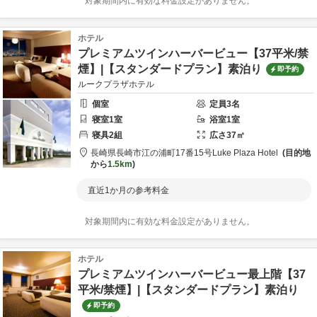
対象期間内に有効な料金設定がありません。
ホテル
プレミアムツインハーバービュー【37平米/禁
煙】|【スタンダードプラン】素泊り
即予約
ルークプラザホテル
個室
定員
3
名
寝室
1
室
浴室
1
室
寝具
2
組
広さ
37
㎡
長崎県
長崎市
江の浦町17番15号
Luke Plaza Hotel
目的地
から
1.5km
直近1か月の参考料金
対象期間内に有効な料金設定がありません。
ホテル
プレミアムツインハーバービュー最上階【37
平米/禁煙】|【スタンダードプラン】素泊り
即予約