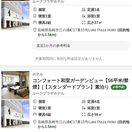
ルークプラザホテル
個室
定員
3
名
寝室
1
室
浴室
1
室
寝具
2
組
広さ
37
㎡
長崎県
長崎市
江の浦町17番15号
Luke Plaza Hotel
目的地
から
1.5km
直近1か月の参考料金
対象期間内に有効な料金設定がありません。
ホテル
コンフォート和室ガーデンビュー【56平米/禁
煙】|【スタンダードプラン】素泊り
即予約
ルークプラザホテル
個室
定員
4
名
寝室
1
室
浴室
1
室
寝具
4
組
広さ
56
㎡
長崎県
長崎市
江の浦町17番15号
Luke Plaza Hotel
目的地
から
1.5km