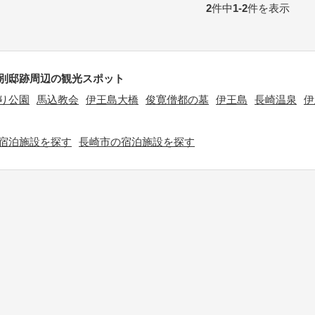
2
件中
1-2
件を表示
別邸跡周辺の観光スポット
り公園
馬込教会
伊王島大橋
俊寛僧都の墓
伊王島
長崎温泉
伊
宿泊施設を探す
長崎市の宿泊施設を探す