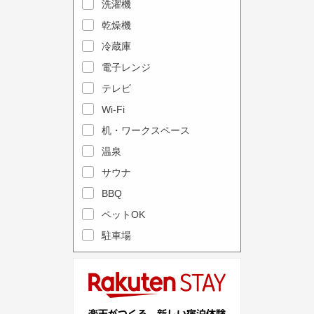
e
洗濯機
l
c
e
乾燥機
a
n
冷蔵庫
l
d
電子レンジ
e
a
テレビ
n
r
Wi-Fi
d
a
机・ワークスペース
a
n
r
温泉
d
a
s
サウナ
n
e
BBQ
d
l
ペットOK
s
e
駐車場
e
c
l
t
e
a
c
d
t