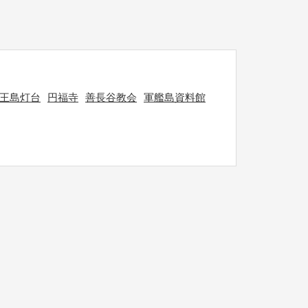
王島灯台
円福寺
善長谷教会
軍艦島資料館