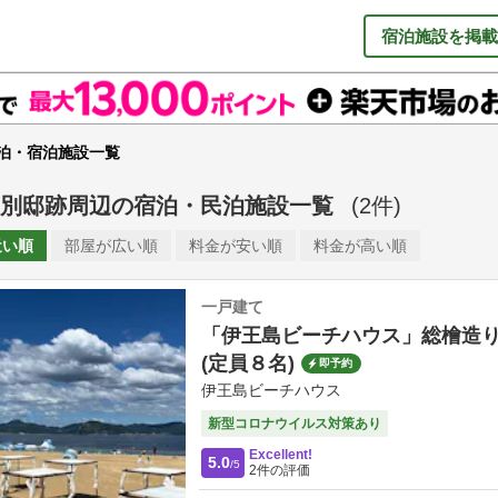
宿泊施設を掲載
泊・宿泊施設一覧
別邸跡周辺
の
宿泊・民泊施設一覧
(
2
件)
近い順
部屋が
広い順
料金が
安い順
料金が
高い順
一戸建て
「伊王島ビーチハウス」総檜造
(定員８名)
即予約
伊王島ビーチハウス
新型コロナウイルス対策あり
Excellent!
5.0
/5
2
件の評価