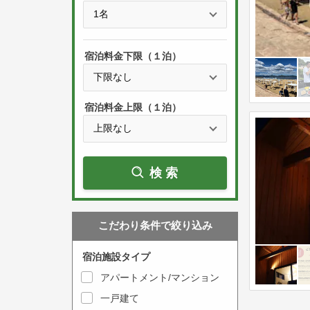
e
t
s
h
s
e
宿泊料金下限（１泊）
t
d
h
o
e
w
宿泊料金上限（１泊）
d
n
o
a
w
r
検索
n
r
a
o
r
w
こだわり条件で絞り込み
r
k
o
e
宿泊施設タイプ
w
y
アパートメント/マンション
k
t
一戸建て
e
o