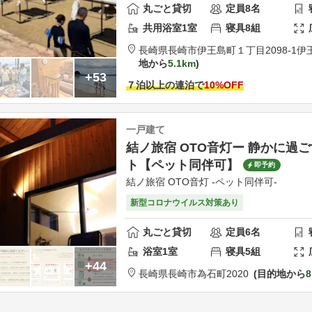
丸ごと貸切
定員
8
名
共用
浴室
1
室
寝具
8
組
長崎県
長崎市
伊王島町１丁目2098-1
伊
地から
5.1km
+53
７泊以上の連泊で
10
%OFF
一戸建て
結ノ旅宿 OTO音灯ー 静かに過
ト【ペット同伴可】
即予約
結ノ旅宿 OTO音灯 -ペット同伴可-
新型コロナウイルス対策あり
丸ごと貸切
定員
6
名
浴室
1
室
寝具
5
組
+44
長崎県
長崎市
為石町2020
目的地から
8