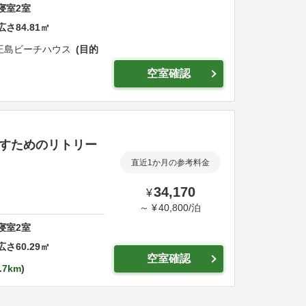
寝室
2
室
広さ
84.81
㎡
王島ビーチハウス
目的
空室確認
ごすためのリトリー
直近1か月の参考料金
34,170
¥
～
¥
40,800
/
泊
寝室
2
室
広さ
60.29
㎡
空室確認
.7km