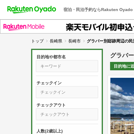
宿泊・民泊予約ならRakuten Oyado
トップ
長崎県
長崎市
グラバー別邸跡周辺の民
グラバー
目的地や都市名
目的地に
チェックイン
P
r
e
P
s
人数(2歳以上)
r
s