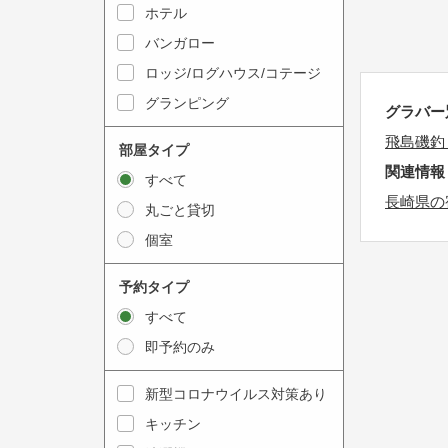
y
ホテル
i
t
n
バンガロー
o
t
ロッジ/ログハウス/コテージ
i
e
グランピング
グラバー
n
r
t
飛島磯釣
a
部屋タイプ
e
c
関連情報
すべて
r
t
長崎県の
丸ごと貸切
a
w
個室
c
i
t
t
予約タイプ
w
h
すべて
i
t
即予約のみ
t
h
h
e
新型コロナウイルス対策あり
t
c
キッチン
h
a