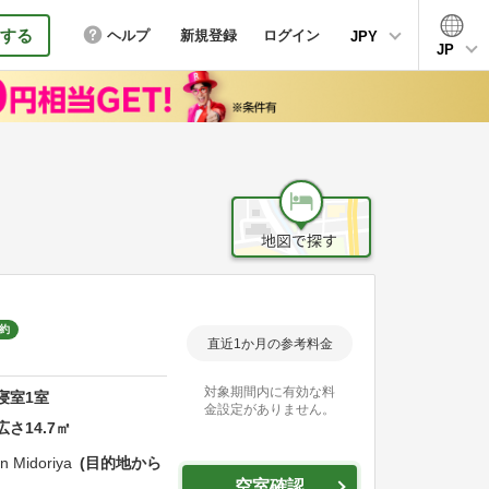
する
ヘルプ
新規登録
ログイン
JPY
JP
約
直近1か月の参考料金
対象期間内に有効な料
寝室
1
室
金設定がありません。
広さ
14.7
㎡
n Midoriya
目的地から
空室確認