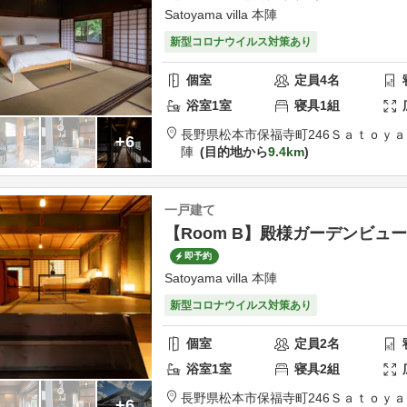
Satoyama villa 本陣
新型コロナウイルス対策あり
個室
定員
4
名
浴室
1
室
寝具
1
組
長野県
松本市
保福寺町246
Ｓａｔｏｙａ
+6
陣
目的地から
9.4km
一戸建て
【Room B】殿様ガーデンビュ
即予約
Satoyama villa 本陣
新型コロナウイルス対策あり
個室
定員
2
名
浴室
1
室
寝具
2
組
長野県
松本市
保福寺町246
Ｓａｔｏｙａ
+6