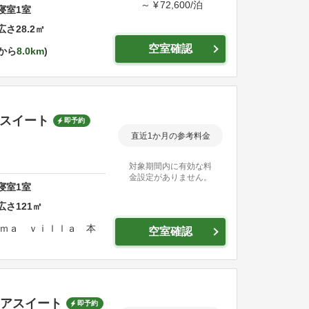
～
¥
72,600
/
泊
寝室
1
室
広さ
28.2
㎡
空室確認
から
8.0km
ースイート
即予約
直近1か月の参考料金
対象期間内に有効な料
金設定がありません。
寝室
1
室
広さ
121
㎡
ｍａ ｖｉｌｌａ 本
空室確認
ニアスイート
即予約