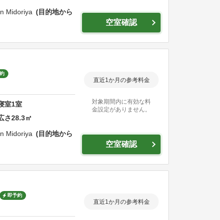
n Midoriya
目的地から
空室確認
約
直近1か月の参考料金
対象期間内に有効な料
寝室
1
室
金設定がありません。
広さ
28.3
㎡
n Midoriya
目的地から
空室確認
即予約
直近1か月の参考料金