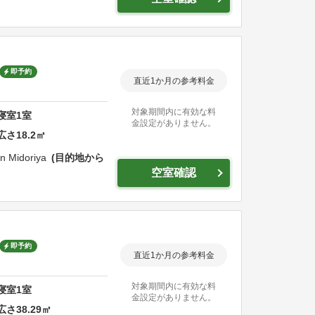
即予約
直近1か月の参考料金
対象期間内に有効な料
寝室
1
室
金設定がありません。
広さ
18.2
㎡
n Midoriya
目的地から
空室確認
即予約
直近1か月の参考料金
対象期間内に有効な料
寝室
1
室
金設定がありません。
広さ
38.29
㎡