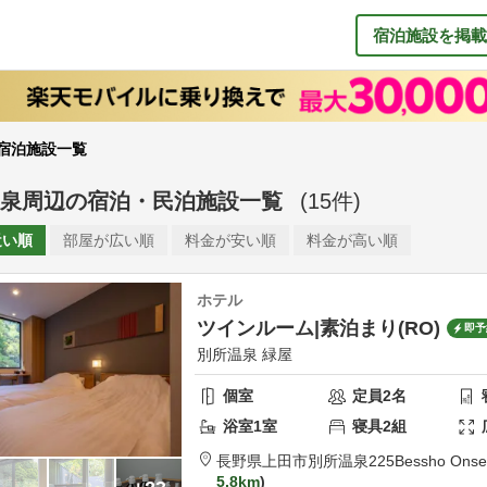
宿泊施設を掲載
宿泊施設一覧
泉周辺
の
宿泊・民泊施設一覧
(
15
件)
近い順
部屋が
広い順
料金が
安い順
料金が
高い順
ホテル
ツインルーム|素泊まり(RO)
即予
別所温泉 緑屋
個室
定員
2
名
浴室
1
室
寝具
2
組
長野県
上田市
別所温泉225
Bessho Onse
5.8km