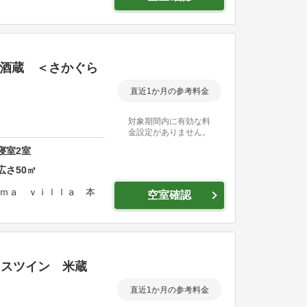
 酒蔵 ＜さかぐら
直近1か月の参考料金
対象期間内に有効な料
金設定がありません。
寝室
2
室
広さ
50
㎡
ｍａ ｖｉｌｌａ 本
空室確認
テラスツイン 米蔵
直近1か月の参考料金