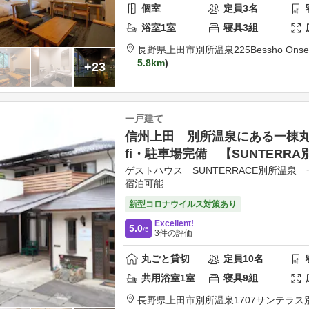
個室
定員
3
名
浴室
1
室
寝具
3
組
長野県
上田市
別所温泉225
Bessho Onse
5.8km
+23
一戸建て
信州上田 別所温泉にある一棟丸
fi・駐車場完備 【SUNTERR
ゲストハウス SUNTERRACE別所温泉 
宿泊可能
新型コロナウイルス対策あり
Excellent!
5.0
/5
3
件の評価
丸ごと貸切
定員
10
名
共用
浴室
1
室
寝具
9
組
長野県
上田市
別所温泉1707
サンテラス