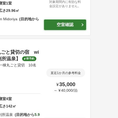
対象期間内に有効な料
寝室
1
室
金設定がありません。
広さ
29.96
㎡
n Midoriya
目的地から
空室確認
ごと貸切の宿 wi
A別所温泉】
即予約
一棟丸ごと貸切 10名
直近1か月の参考料金
35,000
¥
～
¥
40,000
/
泊
寝室
4
室
広さ
142
㎡
別所温泉
目的地から
5.9