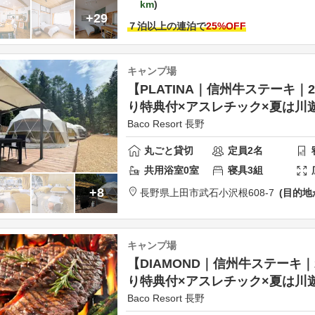
km
+29
７泊以上の連泊で
25
%OFF
キャンプ場
【PLATINA｜信州牛ステーキ｜
り特典付×アスレチック×夏は川
Baco Resort 長野
丸ごと貸切
定員
2
名
共用
浴室
0
室
寝具
3
組
+8
長野県
上田市
武石小沢根608-7
目的地
キャンプ場
【DIAMOND｜信州牛ステーキ
り特典付×アスレチック×夏は川
Baco Resort 長野