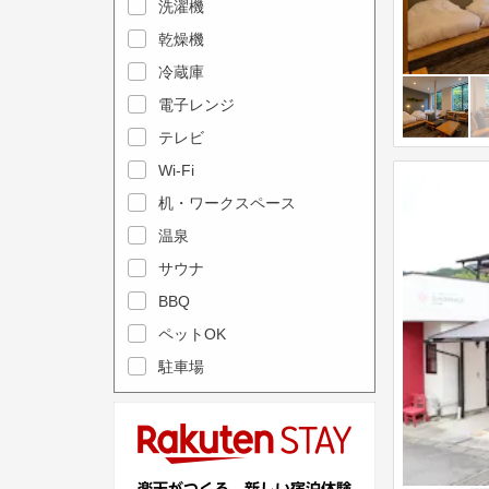
e
洗濯機
l
c
e
乾燥機
a
n
冷蔵庫
l
d
電子レンジ
e
a
テレビ
n
r
Wi-Fi
d
a
机・ワークスペース
a
n
r
温泉
d
a
s
サウナ
n
e
BBQ
d
l
ペットOK
s
e
駐車場
e
c
l
t
e
a
c
d
t