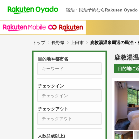
宿泊・民泊予約ならRakuten Oyado
トップ
長野県
上田市
鹿教湯温泉周辺の民泊・
鹿教湯温
目的地や都市名
目的地に
チェックイン
P
r
e
P
s
人数(2歳以上)
r
s