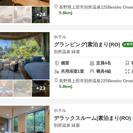
長野県
上田市
別所温泉225
Bessho Onse
5.8km
+24
ホテル
グランピング|素泊まり(RO)
即予
別所温泉 緑屋
個室
定員
4
名
共用
浴室
1
室
寝具
4
組
長野県
上田市
別所温泉225
Bessho Onse
5.8km
+23
ホテル
デラックスルーム|素泊まり(RO)
別所温泉 緑屋