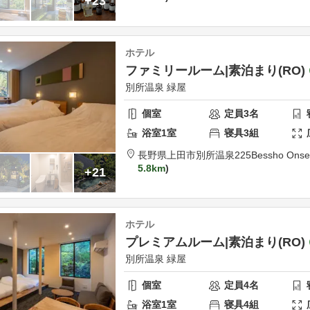
+23
ホテル
ファミリールーム|素泊まり(RO)
別所温泉 緑屋
個室
定員
3
名
浴室
1
室
寝具
3
組
長野県
上田市
別所温泉225
Bessho Onse
5.8km
+21
ホテル
プレミアムルーム|素泊まり(RO)
別所温泉 緑屋
個室
定員
4
名
浴室
1
室
寝具
4
組