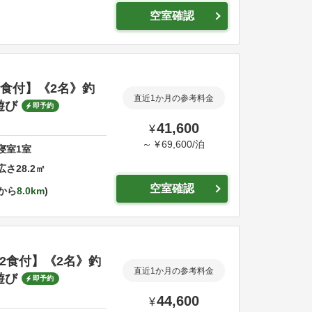
空室確認
2食付】《2名》釣
直近1か月の参考料金
遊び
即予約
41,600
¥
～
¥
69,600
/
泊
寝室
1
室
広さ
28.2
㎡
空室確認
から
8.0km
｜2食付】《2名》釣
直近1か月の参考料金
遊び
即予約
44,600
¥