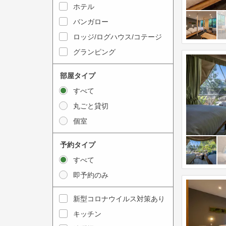
y
ホテル
i
t
n
バンガロー
o
t
ロッジ/ログハウス/コテージ
i
e
グランピング
n
r
t
a
部屋タイプ
e
c
すべて
r
t
丸ごと貸切
a
w
個室
c
i
t
t
予約タイプ
w
h
すべて
i
t
即予約のみ
t
h
h
e
新型コロナウイルス対策あり
t
c
キッチン
h
a