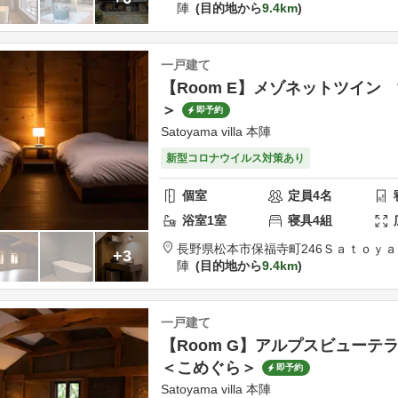
陣
目的地から
9.4km
一戸建て
【Room E】メゾネットツイン
＞
即予約
Satoyama villa 本陣
新型コロナウイルス対策あり
個室
定員
4
名
浴室
1
室
寝具
4
組
長野県
松本市
保福寺町246
Ｓａｔｏｙａ
+3
陣
目的地から
9.4km
一戸建て
【Room G】アルプスビュー
＜こめぐら＞
即予約
Satoyama villa 本陣