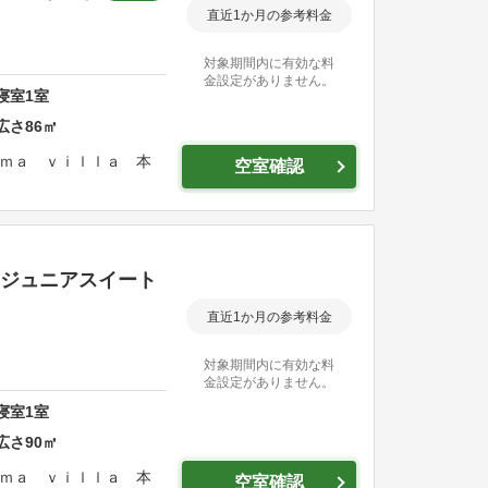
直近1か月の参考料金
対象期間内に有効な料
金設定がありません。
寝室
1
室
広さ
86
㎡
ｍａ ｖｉｌｌａ 本
空室確認
ージュニアスイート
直近1か月の参考料金
対象期間内に有効な料
金設定がありません。
寝室
1
室
広さ
90
㎡
ｍａ ｖｉｌｌａ 本
空室確認