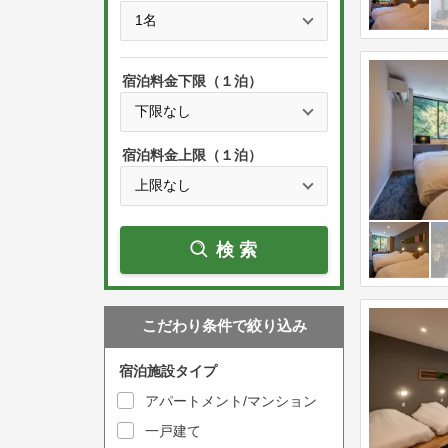
e
t
s
h
s
e
宿泊料金下限（１泊）
t
d
h
o
e
w
宿泊料金上限（１泊）
d
n
o
a
w
r
検索
n
r
a
o
r
w
こだわり条件で絞り込み
r
k
o
e
宿泊施設タイプ
w
y
アパートメント/マンション
k
t
一戸建て
e
o