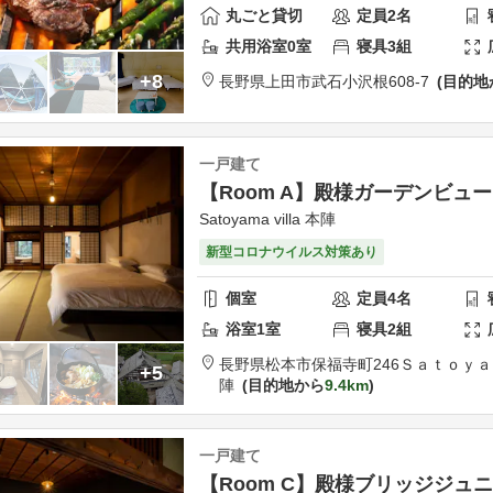
丸ごと貸切
定員
2
名
共用
浴室
0
室
寝具
3
組
+8
長野県
上田市
武石小沢根608-7
目的地
一戸建て
【Room A】殿様ガーデンビュ
Satoyama villa 本陣
新型コロナウイルス対策あり
個室
定員
4
名
浴室
1
室
寝具
2
組
長野県
松本市
保福寺町246
Ｓａｔｏｙａ
+5
陣
目的地から
9.4km
一戸建て
【Room C】殿様ブリッジジュ