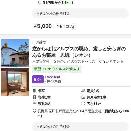
ル
目的地から
1.4km
直近1か月の参考料金
5,000
¥
～
¥
5,200
/
泊
一戸建て
窓からは北アルプスの眺め、癒しと安らぎの
あるお部屋・思恩（シオン）
戸隠宝光社 女性のためのゲストハウス なないろテント
新型コロナウイルス対策あり
Excellent!
5.0
/5
2
件の評価
個室
定員
2
名
寝室
1
室
共用
浴室
1
室
寝具
2
組
広さ
11
㎡
長野県
長野市
戸隠宝光社2364
戸隠宝光社
目的地から
1.8k
m
直近1か月の参考料金