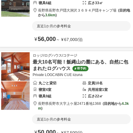
寝具
6
組
広さ
33
㎡
長野県
長野市
戸隠大洞沢３６９４
戸隠キャンプ場
目的地
から
3.6km
直近1か月の参考料金
56,000
¥
～
¥
67,000
/
泊
ロッジ/ログハウス/コテージ
最大10名可能！飯縄山の麓にある、自然に包
まれたログハウス
即予約
Private LOGCABIN CUE iizuna
丸ごと貸切
定員
10
名
寝室
4
室
共用
浴室
1
室
寝具
9
組
広さ
22
㎡
長野県
長野市
大字上ケ屋2471番地1368
目的地から
4.3k
m
直近1か月の参考料金
50,000
¥
～
¥
57,500
/
泊