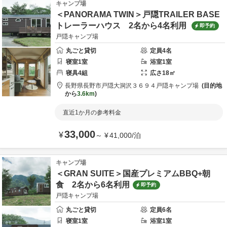
キャンプ場
＜PANORAMA TWIN＞戸隠TRAILER BASE
トレーラーハウス 2名から4名利用
即予約
戸隠キャンプ場
丸ごと貸切
定員
4
名
寝室
1
室
浴室
1
室
寝具
4
組
広さ
18
㎡
長野県
長野市
戸隠大洞沢３６９４
戸隠キャンプ場
目的地
から
3.6km
直近1か月の参考料金
33,000
¥
～
¥
41,000
/
泊
キャンプ場
＜GRAN SUITE＞国産プレミアムBBQ+朝
食 2名から6名利用
即予約
戸隠キャンプ場
丸ごと貸切
定員
6
名
寝室
1
室
浴室
1
室