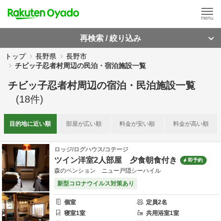
再検索 / 絞り込み
トップ
長野県
長野市
チビッ子忍者村周辺の民泊・宿泊施設一覧
チビッ子忍者村周辺
の
宿泊・民泊施設一覧
(
18
件)
目的地に
近い順
部屋が
広い順
料金が
安い順
料金が
高い順
ロッジ/ログハウス/コテージ
ツイン洋室2人部屋 夕食朝食付き
即予約
森のペンション ニュー戸隠シーハイル
新型コロナウイルス対策あり
個室
定員
2
名
寝室
1
室
共用
浴室
1
室