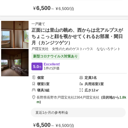
6,500
¥
～
¥
6,500
/
泊
一戸建て
正面には里山の眺め、西からは北アルプスが
ちょこっと顔を覗かせてくれるお部屋・閑日
月（カンジツゲツ）
戸隠宝光社 女性のためのゲストハウス なないろテント
新型コロナウイルス対策あり
Excellent!
5.0
/5
1
件の評価
個室
定員
3
名
寝室
1
室
共用
浴室
1
室
寝具
3
組
広さ
12
㎡
長野県
長野市
戸隠宝光社2364
戸隠宝光社
目的地から
1.8k
m
直近1か月の参考料金
6,500
¥
～
¥
6,500
/
泊