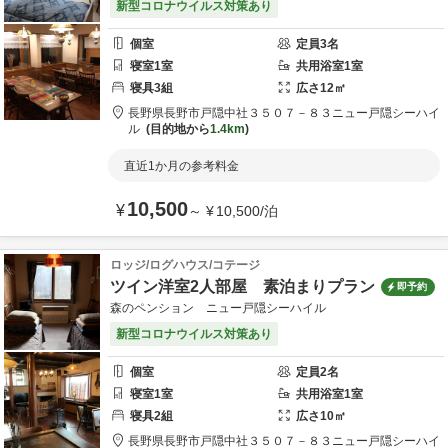
新型コロナウイルス対策あり
個室
定員
3
名
寝室
1
室
共用
浴室
1
室
寝具
3
組
広さ
12
㎡
長野県
長野市
戸隠中社３５０７－８３
ニュー戸隠シーハイ
ル
目的地から
1.4km
直近1か月の参考料金
10,500
¥
～
¥
10,500
/
泊
ロッジ/ログハウス/コテージ
ツイン洋室2人部屋 素泊まりプラン
即予約
森のペンション ニュー戸隠シーハイル
新型コロナウイルス対策あり
個室
定員
2
名
寝室
1
室
共用
浴室
1
室
寝具
2
組
広さ
10
㎡
長野県
長野市
戸隠中社３５０７－８３
ニュー戸隠シーハイ