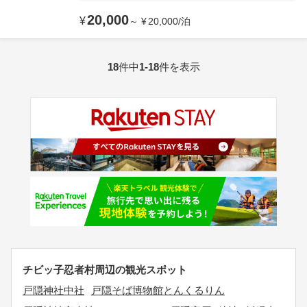
20,000
¥
～
¥
20,000
/
泊
18
件中
1-18
件を表示
チビッ子忍者村周辺の観光スポット
戸隠神社中社
戸隠そば博物館とんくるりん