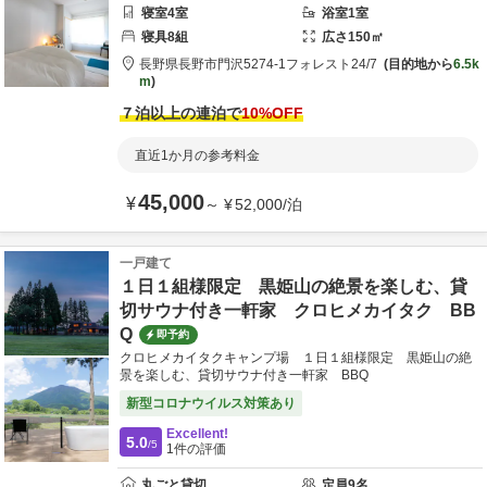
寝室
4
室
浴室
1
室
寝具
8
組
広さ
150
㎡
長野県
長野市
門沢5274-1
フォレスト24/7
目的地から
6.5k
m
７泊以上の連泊で
10
%OFF
直近1か月の参考料金
45,000
¥
～
¥
52,000
/
泊
一戸建て
１日１組様限定 黒姫山の絶景を楽しむ、貸
切サウナ付き一軒家 クロヒメカイタク BB
Q
即予約
クロヒメカイタクキャンプ場 １日１組様限定 黒姫山の絶
景を楽しむ、貸切サウナ付き一軒家 BBQ
新型コロナウイルス対策あり
Excellent!
5.0
/5
1
件の評価
丸ごと貸切
定員
9
名