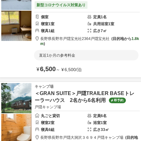
新型コロナウイルス対策あり
個室
定員
1
名
寝室
1
室
共用
浴室
1
室
寝具
1
組
広さ
7
㎡
長野県
長野市
戸隠宝光社2364
戸隠宝光社
目的地から
1.8k
m
直近1か月の参考料金
6,500
¥
～
¥
6,500
/
泊
キャンプ場
＜GRAN SUITE＞戸隠TRAILER BASEトレ
ーラーハウス 2名から6名利用
即予約
戸隠キャンプ場
丸ごと貸切
定員
6
名
寝室
2
室
浴室
1
室
寝具
6
組
広さ
33
㎡
長野県
長野市
戸隠大洞沢３６９４
戸隠キャンプ場
目的地