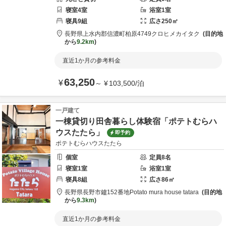
寝室
4
室
浴室
1
室
寝具
9
組
広さ
250
㎡
長野県
上水内郡
信濃町柏原4749
クロヒメカイタク
目的地
から
9.2km
直近1か月の参考料金
63,250
¥
～
¥
103,500
/
泊
一戸建て
一棟貸切り田舎暮らし体験宿「ポテトむらハ
ウスたたら」
即予約
ポテトむらハウスたたら
個室
定員
8
名
寝室
1
室
浴室
1
室
寝具
8
組
広さ
86
㎡
長野県
長野市
鑪152番地
Potato mura house tatara
目的地
から
9.3km
直近1か月の参考料金