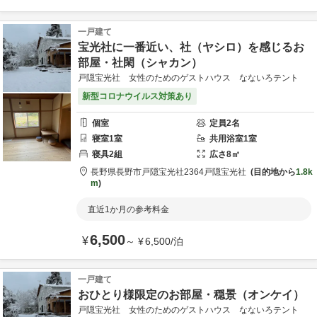
一戸建て
宝光社に一番近い、社（ヤシロ）を感じるお
部屋・社閑（シャカン）
戸隠宝光社 女性のためのゲストハウス なないろテント
新型コロナウイルス対策あり
個室
定員
2
名
寝室
1
室
共用
浴室
1
室
寝具
2
組
広さ
8
㎡
長野県
長野市
戸隠宝光社2364
戸隠宝光社
目的地から
1.8k
m
直近1か月の参考料金
6,500
¥
～
¥
6,500
/
泊
一戸建て
おひとり様限定のお部屋・穏景（オンケイ）
戸隠宝光社 女性のためのゲストハウス なないろテント