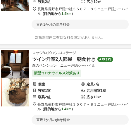
寝具
2
組
広さ
10
㎡
長野県
長野市
戸隠中社３５０７－８３
ニュー戸隠シーハイ
ル
目的地から
1.4km
直近1か月の参考料金
対象期間内に有効な料金設定がありません。
ロッジ/ログハウス/コテージ
ツイン洋室2人部屋 朝食付き
即予約
森のペンション ニュー戸隠シーハイル
新型コロナウイルス対策あり
個室
定員
2
名
寝室
1
室
共用
浴室
1
室
寝具
2
組
広さ
10
㎡
長野県
長野市
戸隠中社３５０７－８３
ニュー戸隠シーハイ
ル
目的地から
1.4km
直近1か月の参考料金