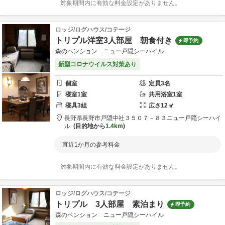
対象期間内に有効な料金設定がありません。
ロッジ/ログハウス/コテージ
トリプル洋室3人部屋 朝食付き
即予約
森のペンション ニュー戸隠シーハイル
新型コロナウイルス対策あり
個室
定員
3
名
寝室
1
室
共用
浴室
1
室
寝具
3
組
広さ
12
㎡
長野県
長野市
戸隠中社３５０７－８３
ニュー戸隠シーハイ
ル
目的地から
1.4km
直近1か月の参考料金
対象期間内に有効な料金設定がありません。
ロッジ/ログハウス/コテージ
トリプル 3人部屋 素泊まり
即予約
森のペンション ニュー戸隠シーハイル