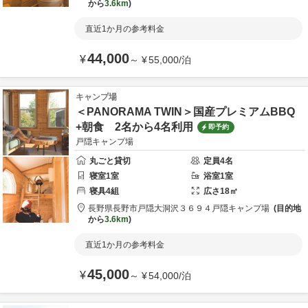
から
3.6km
直近1か月の参考料金
44,000
¥
～
¥
55,000
/
泊
キャンプ場
＜PANORAMA TWIN＞国産プレミアムBBQ
+朝食 2名から4名利用
即予約
戸隠キャンプ場
丸ごと貸切
定員
4
名
寝室
1
室
浴室
1
室
寝具
4
組
広さ
18
㎡
長野県
長野市
戸隠大洞沢３６９４
戸隠キャンプ場
目的地
から
3.6km
直近1か月の参考料金
45,000
¥
～
¥
54,000
/
泊