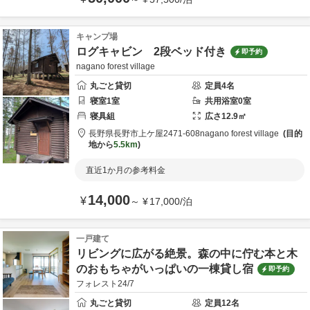
キャンプ場
ログキャビン 2段ベッド付き
即予約
nagano forest village
丸ごと貸切
定員
4
名
寝室
1
室
共用
浴室
0
室
寝具
組
広さ
12.9
㎡
長野県
長野市
上ケ屋2471-608
nagano forest village
目的
地から
5.5km
直近1か月の参考料金
14,000
¥
～
¥
17,000
/
泊
一戸建て
リビングに広がる絶景。森の中に佇む本と木
のおもちゃがいっぱいの一棟貸し宿
即予約
フォレスト24/7
丸ごと貸切
定員
12
名