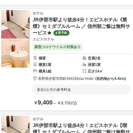
ホテル
JR伊那市駅より徒歩4分！エビスホテル《禁
煙》セミダブルルーム ／ 信州朝ご飯は無料サ
ービス★
即予約
エビスホテル
新型コロナウイルス対策あり
個室
定員
2
名
寝室
1
室
浴室
1
室
寝具
1
組
広さ
14
㎡
長野県
伊那市
西町4941
Ebisu Hotel
目的地から
9.4km
直近1か月の参考料金
9,400
¥
～
¥
9,700
/
泊
ホテル
JR伊那市駅より徒歩4分！エビスホテル【喫
煙】セミダブルルーム ／ 信州朝ご飯は無料サ