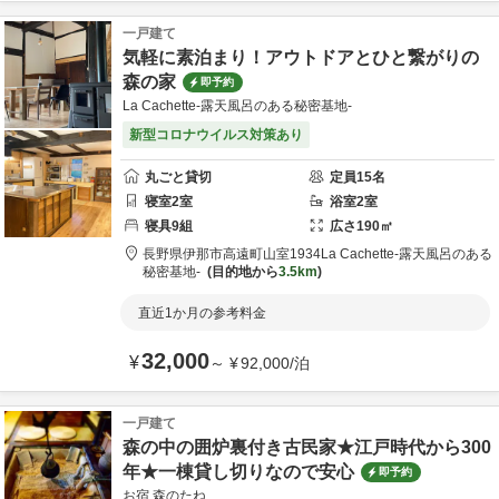
一戸建て
気軽に素泊まり！アウトドアとひと繋がりの
森の家
即予約
La Cachette-露天風呂のある秘密基地-
新型コロナウイルス対策あり
丸ごと貸切
定員
15
名
寝室
2
室
浴室
2
室
寝具
9
組
広さ
190
㎡
長野県
伊那市
高遠町山室1934
La Cachette-露天風呂のある
秘密基地-
目的地から
3.5km
直近1か月の参考料金
32,000
¥
～
¥
92,000
/
泊
一戸建て
森の中の囲炉裏付き古民家★江戸時代から300
年★一棟貸し切りなので安心
即予約
お宿 森のたね