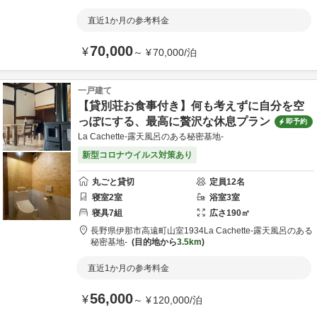
直近1か月の参考料金
70,000
¥
～
¥
70,000
/
泊
一戸建て
【貸別荘お食事付き】何も考えずに自分を空
っぽにする、最高に贅沢な休息プラン
即予約
La Cachette-露天風呂のある秘密基地-
新型コロナウイルス対策あり
丸ごと貸切
定員
12
名
寝室
2
室
浴室
3
室
寝具
7
組
広さ
190
㎡
長野県
伊那市
高遠町山室1934
La Cachette-露天風呂のある
秘密基地-
目的地から
3.5km
直近1か月の参考料金
56,000
¥
～
¥
120,000
/
泊