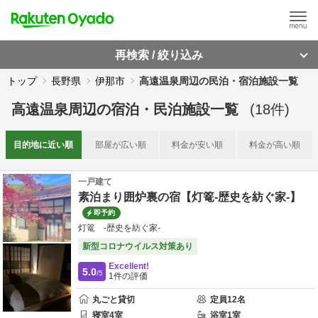
再検索 / 絞り込み
トップ
長野県
伊那市
高遠温泉周辺の民泊・宿泊施設一覧
高遠温泉周辺
の
宿泊・民泊施設一覧
(
18
件)
目的地に
近い順
部屋が
広い順
料金が
安い順
料金が
高い順
一戸建て
素泊まり囲炉裏の宿【灯篭-歴史を紡ぐ家-】
即予約
灯篭 -歴史を紡ぐ家-
新型コロナウイルス対策あり
Excellent!
5.0
/5
1
件の評価
丸ごと貸切
定員
12
名
寝室
4
室
浴室
1
室