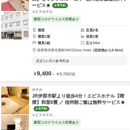
ービス★
即予約
エビスホテル
新型コロナウイルス対策あり
個室
定員
2
名
寝室
1
室
浴室
1
室
寝具
1
組
広さ
14
㎡
長野県
伊那市
西町4941
Ebisu Hotel
目的地から
9.4km
直近1か月の参考料金
9,400
¥
～
¥
9,700
/
泊
ホテル
JR伊那市駅より徒歩4分！エビスホテル【喫
煙】和室6畳 ／ 信州朝ご飯は無料サービス★
即予約
エビスホテル
新型コロナウイルス対策あり