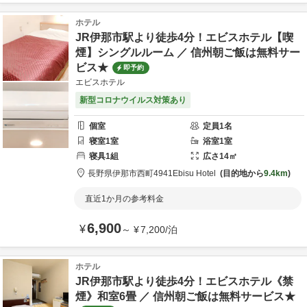
ホテル
JR伊那市駅より徒歩4分！エビスホテル【喫
煙】シングルルーム ／ 信州朝ご飯は無料サー
ビス★
即予約
エビスホテル
新型コロナウイルス対策あり
個室
定員
1
名
寝室
1
室
浴室
1
室
寝具
1
組
広さ
14
㎡
長野県
伊那市
西町4941
Ebisu Hotel
目的地から
9.4km
直近1か月の参考料金
6,900
¥
～
¥
7,200
/
泊
ホテル
JR伊那市駅より徒歩4分！エビスホテル《禁
煙》和室6畳 ／ 信州朝ご飯は無料サービス★