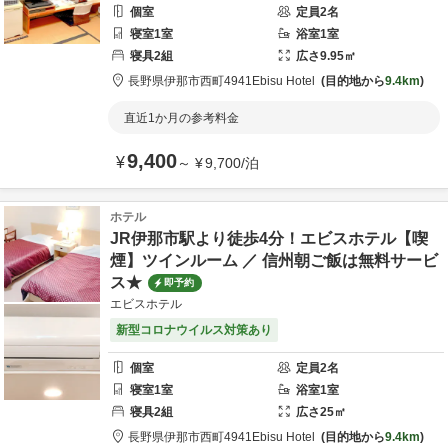
個室
定員
2
名
寝室
1
室
浴室
1
室
寝具
2
組
広さ
9.95
㎡
長野県
伊那市
西町4941
Ebisu Hotel
目的地から
9.4km
直近1か月の参考料金
9,400
¥
～
¥
9,700
/
泊
ホテル
JR伊那市駅より徒歩4分！エビスホテル【喫
煙】ツインルーム ／ 信州朝ご飯は無料サービ
ス★
即予約
エビスホテル
新型コロナウイルス対策あり
個室
定員
2
名
寝室
1
室
浴室
1
室
寝具
2
組
広さ
25
㎡
長野県
伊那市
西町4941
Ebisu Hotel
目的地から
9.4km