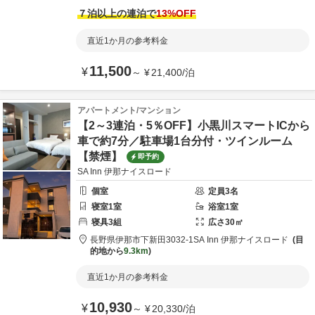
７泊以上の連泊で
13
%OFF
直近1か月の参考料金
11,500
¥
～
¥
21,400
/
泊
アパートメント/マンション
【2～3連泊・5％OFF】小黒川スマートICから
車で約7分／駐車場1台分付・ツインルーム
【禁煙】
即予約
SA Inn 伊那ナイスロード
個室
定員
3
名
寝室
1
室
浴室
1
室
寝具
3
組
広さ
30
㎡
長野県
伊那市
下新田3032-1
SA Inn 伊那ナイスロード
目
的地から
9.3km
直近1か月の参考料金
10,930
¥
～
¥
20,330
/
泊