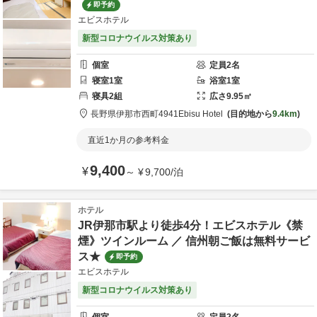
即予約
エビスホテル
新型コロナウイルス対策あり
個室
定員
2
名
寝室
1
室
浴室
1
室
寝具
2
組
広さ
9.95
㎡
長野県
伊那市
西町4941
Ebisu Hotel
目的地から
9.4km
直近1か月の参考料金
9,400
¥
～
¥
9,700
/
泊
ホテル
JR伊那市駅より徒歩4分！エビスホテル《禁
煙》ツインルーム ／ 信州朝ご飯は無料サービ
ス★
即予約
エビスホテル
新型コロナウイルス対策あり