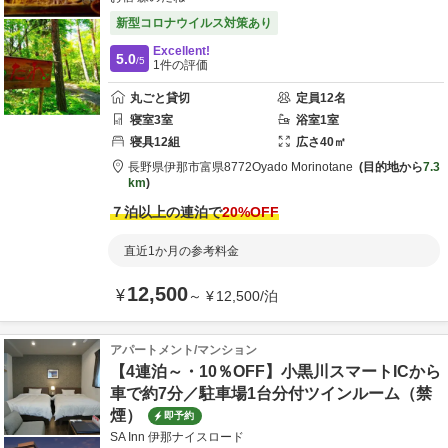
新型コロナウイルス対策あり
Excellent!
5.0
/5
1
件の評価
丸ごと貸切
定員
12
名
寝室
3
室
浴室
1
室
寝具
12
組
広さ
40
㎡
長野県
伊那市
富県8772
Oyado Morinotane
目的地から
7.3
km
７泊以上の連泊で
20
%OFF
直近1か月の参考料金
12,500
¥
～
¥
12,500
/
泊
アパートメント/マンション
【4連泊～・10％OFF】小黒川スマートICから
車で約7分／駐車場1台分付ツインルーム（禁
煙）
即予約
SA Inn 伊那ナイスロード