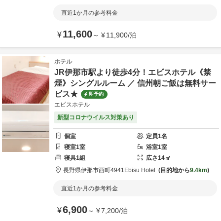
直近1か月の参考料金
11,600
¥
～
¥
11,900
/
泊
ホテル
JR伊那市駅より徒歩4分！エビスホテル《禁
煙》シングルルーム ／ 信州朝ご飯は無料サー
ビス★
即予約
エビスホテル
新型コロナウイルス対策あり
個室
定員
1
名
寝室
1
室
浴室
1
室
寝具
1
組
広さ
14
㎡
長野県
伊那市
西町4941
Ebisu Hotel
目的地から
9.4km
直近1か月の参考料金
6,900
¥
～
¥
7,200
/
泊