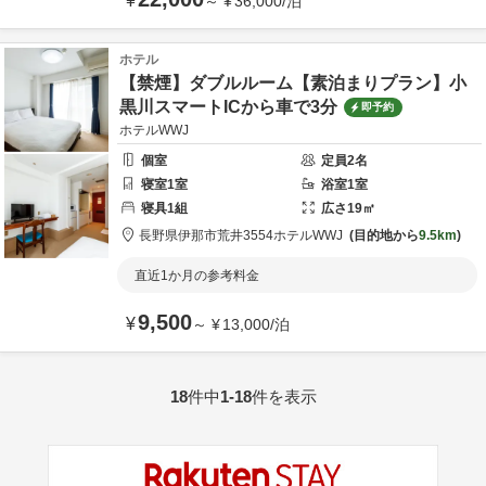
¥
～
¥
36,000
/
泊
ホテル
【禁煙】ダブルルーム【素泊まりプラン】小
黒川スマートICから車で3分
即予約
ホテルWWJ
個室
定員
2
名
寝室
1
室
浴室
1
室
寝具
1
組
広さ
19
㎡
長野県
伊那市
荒井3554
ホテルWWJ
目的地から
9.5km
直近1か月の参考料金
9,500
¥
～
¥
13,000
/
泊
18
件中
1-18
件を表示