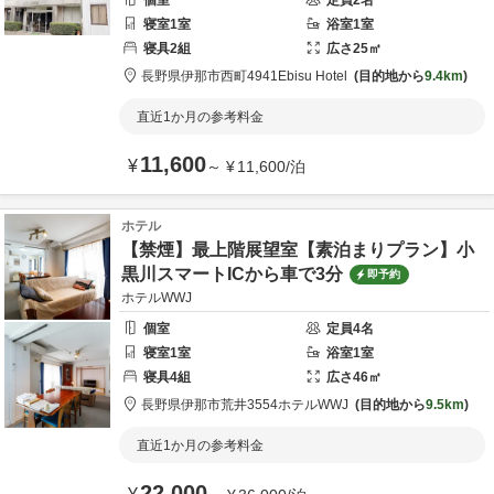
個室
定員
2
名
寝室
1
室
浴室
1
室
寝具
2
組
広さ
25
㎡
長野県
伊那市
西町4941
Ebisu Hotel
目的地から
9.4km
直近1か月の参考料金
11,600
¥
～
¥
11,600
/
泊
ホテル
【禁煙】最上階展望室【素泊まりプラン】小
黒川スマートICから車で3分
即予約
ホテルWWJ
個室
定員
4
名
寝室
1
室
浴室
1
室
寝具
4
組
広さ
46
㎡
長野県
伊那市
荒井3554
ホテルWWJ
目的地から
9.5km
直近1か月の参考料金
22,000