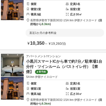
個室
定員
3
名
寝室
1
室
浴室
1
室
寝具
3
組
広さ
30
㎡
長野県
伊那市
下新田3032-1
SA Inn 伊那ナイスロード
目
的地から
9.3km
直近1か月の参考料金
10,350
¥
～
¥
19,260
/
泊
アパートメント/マンション
小黒川スマートICから車で約7分／駐車場1台
分付・ツインルーム（バストイレ付）【禁
煙】
即予約
SA Inn 伊那ナイスロード
個室
定員
3
名
寝室
1
室
浴室
1
室
寝具
3
組
広さ
30
㎡
長野県
伊那市
下新田3032-1
SA Inn 伊那ナイスロード
目
的地から
9.3km