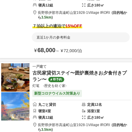
寝具
12
組
広さ
180
㎡
長野県
伊那市
高遠町山室1928-1
Village IRORI
目的地か
ら
3.5km
７泊以上の連泊で
15
%OFF
直近1か月の参考料金
68,000
¥
～
¥
72,000
/
泊
一戸建て
古民家貸切ステイ〜囲炉裏焼きお夕食付きプ
ラン〜
即予約
灯篭 -歴史を紡ぐ家-
新型コロナウイルス対策あり
丸ごと貸切
定員
12
名
寝室
4
室
浴室
1
室
寝具
12
組
広さ
180
㎡
長野県
伊那市
高遠町山室1928-1
Village IRORI
目的地か
ら
3.5km