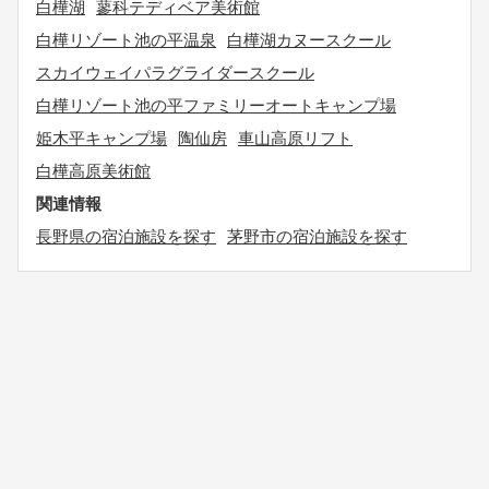
白樺湖
蓼科テディベア美術館
白樺リゾート池の平温泉
白樺湖カヌースクール
スカイウェイパラグライダースクール
白樺リゾート池の平ファミリーオートキャンプ場
姫木平キャンプ場
陶仙房
車山高原リフト
白樺高原美術館
関連情報
長野県の宿泊施設を探す
茅野市の宿泊施設を探す