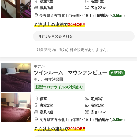
寝室
1
室
浴室
1
室
寝具
3
組
広さ
22
㎡
長野県
茅野市
北山白樺湖3419-1
目的地から
0.5km
７泊以上の連泊で
20
%OFF
直近1か月の参考料金
対象期間内に有効な料金設定がありません。
ホテル
ツインルーム マウンテンビュー
即予約
ホテル白樺湖榮園
新型コロナウイルス対策あり
個室
定員
2
名
寝室
1
室
浴室
1
室
寝具
2
組
広さ
12
㎡
長野県
茅野市
北山白樺湖3419-1
目的地から
0.5km
７泊以上の連泊で
20
%OFF