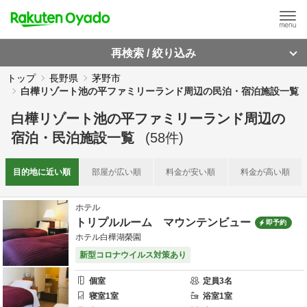
再検索 / 絞り込み
トップ
長野県
茅野市
白樺リゾート池の平ファミリーランド周辺の民泊・宿泊施設一覧
白樺リゾート池の平ファミリーランド周辺
の
宿泊・民泊施設一覧
(
58
件)
目的地に
近い順
部屋が
広い順
料金が
安い順
料金が
高い順
ホテル
トリプルルーム マウンテンビュー
即予約
ホテル白樺湖榮園
新型コロナウイルス対策あり
個室
定員
3
名
寝室
1
室
浴室
1
室