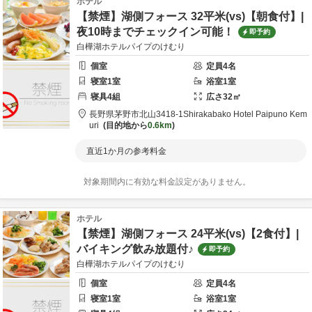
ホテル
【禁煙】湖側フォース 32平米(vs)【朝食付】|
夜10時までチェックイン可能！
即予約
白樺湖ホテルパイプのけむり
個室
定員
4
名
寝室
1
室
浴室
1
室
寝具
4
組
広さ
32
㎡
長野県
茅野市
北山3418-1
Shirakabako Hotel Paipuno Kem
uri
目的地から
0.6km
直近1か月の参考料金
対象期間内に有効な料金設定がありません。
ホテル
【禁煙】湖側フォース 24平米(vs)【2食付】|
バイキング飲み放題付♪
即予約
白樺湖ホテルパイプのけむり
個室
定員
4
名
寝室
1
室
浴室
1
室