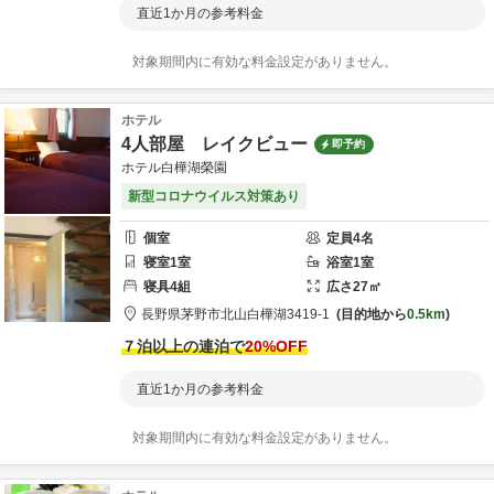
直近1か月の参考料金
対象期間内に有効な料金設定がありません。
ホテル
4人部屋 レイクビュー
即予約
ホテル白樺湖榮園
新型コロナウイルス対策あり
個室
定員
4
名
寝室
1
室
浴室
1
室
寝具
4
組
広さ
27
㎡
長野県
茅野市
北山白樺湖3419-1
目的地から
0.5km
７泊以上の連泊で
20
%OFF
直近1か月の参考料金
対象期間内に有効な料金設定がありません。