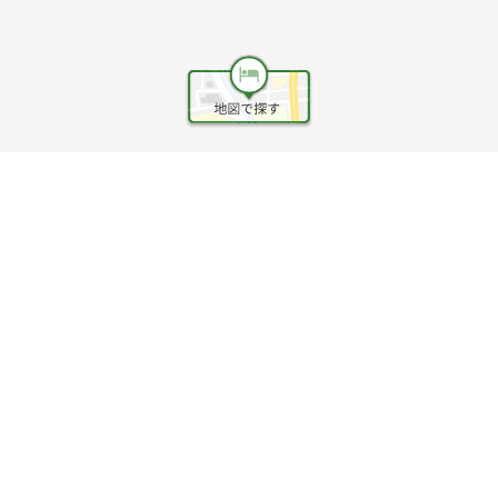
ヘルプ
利用規約
旅行業約款
旅行条件書
旅行業務取扱料金表
個人情報保護方針
会社情報
クッキーポリシー
©Rakuten Group, Inc.