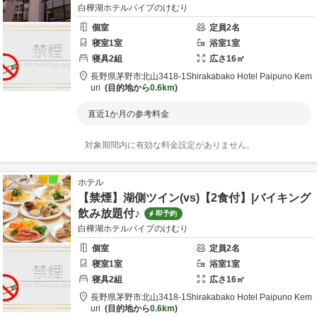
白樺湖ホテルパイプのけむり
個室
定員
2
名
寝室
1
室
浴室
1
室
寝具
2
組
広さ
16
㎡
長野県
茅野市
北山3418-1
Shirakabako Hotel Paipuno Kem
uri
目的地から
0.6km
直近1か月の参考料金
対象期間内に有効な料金設定がありません。
ホテル
【禁煙】湖側ツイン(vs)【2食付】|バイキング
飲み放題付♪
即予約
白樺湖ホテルパイプのけむり
個室
定員
2
名
寝室
1
室
浴室
1
室
寝具
2
組
広さ
16
㎡
長野県
茅野市
北山3418-1
Shirakabako Hotel Paipuno Kem
uri
目的地から
0.6km