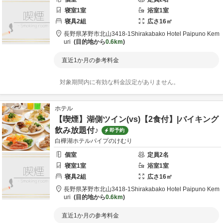
寝室
1
室
浴室
1
室
寝具
2
組
広さ
16
㎡
長野県
茅野市
北山3418-1
Shirakabako Hotel Paipuno Kem
uri
目的地から
0.6km
直近1か月の参考料金
対象期間内に有効な料金設定がありません。
ホテル
【喫煙】湖側ツイン(vs)【2食付】|バイキング
飲み放題付♪
即予約
白樺湖ホテルパイプのけむり
個室
定員
2
名
寝室
1
室
浴室
1
室
寝具
2
組
広さ
16
㎡
長野県
茅野市
北山3418-1
Shirakabako Hotel Paipuno Kem
uri
目的地から
0.6km
直近1か月の参考料金