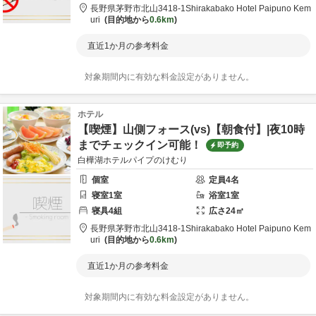
長野県
茅野市
北山3418-1
Shirakabako Hotel Paipuno Kem
uri
目的地から
0.6km
直近1か月の参考料金
対象期間内に有効な料金設定がありません。
ホテル
【喫煙】山側フォース(vs)【朝食付】|夜10時
までチェックイン可能！
即予約
白樺湖ホテルパイプのけむり
個室
定員
4
名
寝室
1
室
浴室
1
室
寝具
4
組
広さ
24
㎡
長野県
茅野市
北山3418-1
Shirakabako Hotel Paipuno Kem
uri
目的地から
0.6km
直近1か月の参考料金
対象期間内に有効な料金設定がありません。