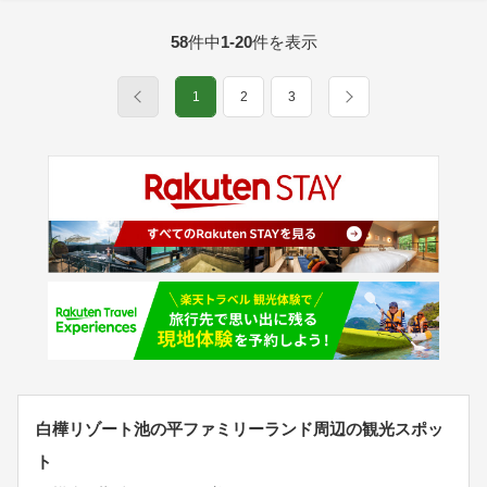
58
件中
1-20
件を表示
1
2
3
白樺リゾート池の平ファミリーランド周辺の観光スポッ
ト