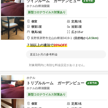
ツインルーム ガーデンビュー
即予約
ホテル白樺湖榮園
新型コロナウイルス対策あり
個室
定員
2
名
寝室
1
室
浴室
1
室
寝具
2
組
広さ
15
㎡
長野県
茅野市
北山白樺湖3419-1
目的地から
0.5km
７泊以上の連泊で
20
%OFF
直近1か月の参考料金
対象期間内に有効な料金設定がありません。
ホテル
トリプルルーム ガーデンビュー
即予約
ホテル白樺湖榮園
新型コロナウイルス対策あり
個室
定員
3
名