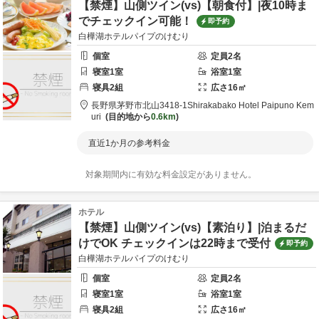
【禁煙】山側ツイン(vs)【朝食付】|夜10時ま
でチェックイン可能！
即予約
白樺湖ホテルパイプのけむり
個室
定員
2
名
寝室
1
室
浴室
1
室
寝具
2
組
広さ
16
㎡
長野県
茅野市
北山3418-1
Shirakabako Hotel Paipuno Kem
uri
目的地から
0.6km
直近1か月の参考料金
対象期間内に有効な料金設定がありません。
ホテル
【禁煙】山側ツイン(vs)【素泊り】|泊まるだ
けでOK チェックインは22時まで受付
即予約
白樺湖ホテルパイプのけむり
個室
定員
2
名
寝室
1
室
浴室
1
室
寝具
2
組
広さ
16
㎡