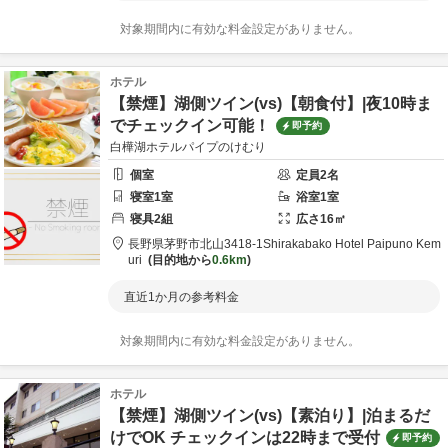
対象期間内に有効な料金設定がありません。
ホテル
【禁煙】湖側ツイン(vs)【朝食付】|夜10時ま
でチェックイン可能！
即予約
白樺湖ホテルパイプのけむり
個室
定員
2
名
寝室
1
室
浴室
1
室
寝具
2
組
広さ
16
㎡
長野県
茅野市
北山3418-1
Shirakabako Hotel Paipuno Kem
uri
目的地から
0.6km
直近1か月の参考料金
対象期間内に有効な料金設定がありません。
ホテル
【禁煙】湖側ツイン(vs)【素泊り】|泊まるだ
けでOK チェックインは22時まで受付
即予約