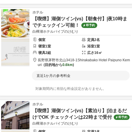
ホテル
【喫煙】湖側ツイン(vs)【朝食付】|夜10時ま
でチェックイン可能！
即予約
白樺湖ホテルパイプのけむり
個室
定員
2
名
寝室
1
室
浴室
1
室
寝具
2
組
広さ
16
㎡
長野県
茅野市
北山3418-1
Shirakabako Hotel Paipuno Kem
uri
目的地から
0.6km
直近1か月の参考料金
対象期間内に有効な料金設定がありません。
ホテル
【喫煙】湖側ツイン(vs)【素泊り】|泊まるだ
けでOK チェックインは22時まで受付
即予約
白樺湖ホテルパイプのけむり
個室
定員
2
名