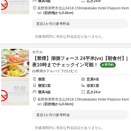
寝具
4
組
広さ
24
㎡
長野県
茅野市
北山3418-1
Shirakabako Hotel Paipuno Kem
uri
目的地から
0.6km
直近1か月の参考料金
対象期間内に有効な料金設定がありません。
ホテル
【禁煙】湖側フォース 24平米(vs)【朝食付】|
夜10時までチェックイン可能！
即予約
白樺湖ホテルパイプのけむり
個室
定員
4
名
寝室
1
室
浴室
1
室
寝具
4
組
広さ
24
㎡
長野県
茅野市
北山3418-1
Shirakabako Hotel Paipuno Kem
uri
目的地から
0.6km
直近1か月の参考料金
対象期間内に有効な料金設定がありません。