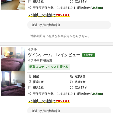
寝具
3
組
広さ
24
㎡
長野県
茅野市
北山白樺湖3419-1
目的地から
0.5km
７泊以上の連泊で
20
%OFF
直近1か月の参考料金
対象期間内に有効な料金設定がありません。
ホテル
ツインルーム レイクビュー
即予約
ホテル白樺湖榮園
新型コロナウイルス対策あり
個室
定員
2
名
寝室
1
室
浴室
1
室
寝具
1
組
広さ
17
㎡
長野県
茅野市
北山白樺湖3419-1
目的地から
0.5km
７泊以上の連泊で
20
%OFF
直近1か月の参考料金