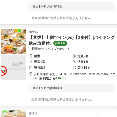
直近1か月の参考料金
対象期間内に有効な料金設定がありません。
ホテル
【禁煙】山側ツイン(vs)【2食付】|バイキング
飲み放題付♪
即予約
白樺湖ホテルパイプのけむり
個室
定員
2
名
寝室
1
室
浴室
1
室
寝具
2
組
広さ
16
㎡
長野県
茅野市
北山3418-1
Shirakabako Hotel Paipuno Kem
uri
目的地から
0.6km
直近1か月の参考料金
対象期間内に有効な料金設定がありません。
ホテル