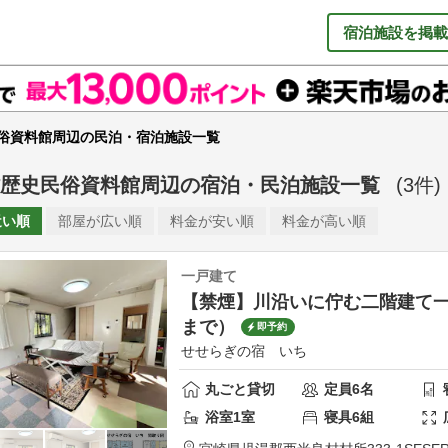
宿泊施設を掲載
俗資料館周辺の民泊・宿泊施設一覧
歴史民俗資料館周辺
の
宿泊・民泊施設一覧
(
3
件)
近い順
部屋が
広い順
料金が
安い順
料金が
高い順
一戸建て
【禁煙】川沿いに佇む二階建て一
まで）
即予約
せせらぎの宿 いち
丸ごと貸切
定員
6
名
浴室
1
室
寝具
6
組