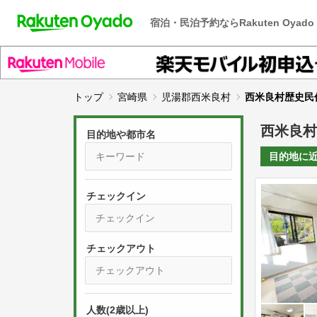
宿泊・民泊予約ならRakuten Oyado
トップ
宮崎県
児湯郡西米良村
西米良村歴史民
西米良村
目的地や都市名
目的地に
チェックイン
P
r
e
P
s
人数(2歳以上)
r
s