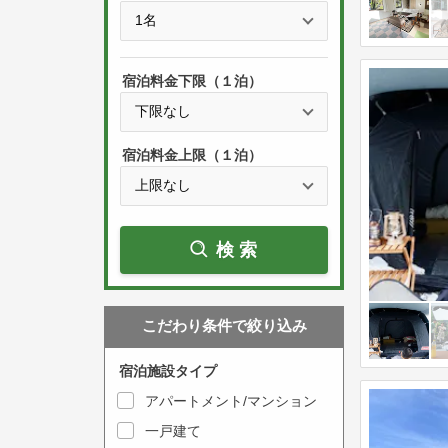
e
t
s
h
s
e
宿泊料金下限（１泊）
t
d
h
o
e
w
宿泊料金上限（１泊）
d
n
o
a
w
r
検索
n
r
a
o
r
w
こだわり条件で絞り込み
r
k
o
e
宿泊施設タイプ
w
y
アパートメント/マンション
k
t
一戸建て
e
o