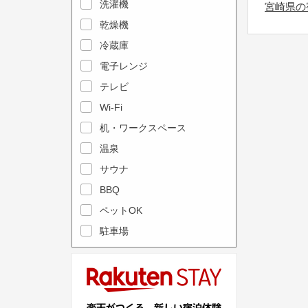
e
洗濯機
l
宮崎県の
c
e
乾燥機
a
n
冷蔵庫
l
d
電子レンジ
e
a
テレビ
n
r
Wi-Fi
d
a
机・ワークスペース
a
n
r
温泉
d
a
s
サウナ
n
e
BBQ
d
l
ペットOK
s
e
駐車場
e
c
l
t
e
a
c
d
t