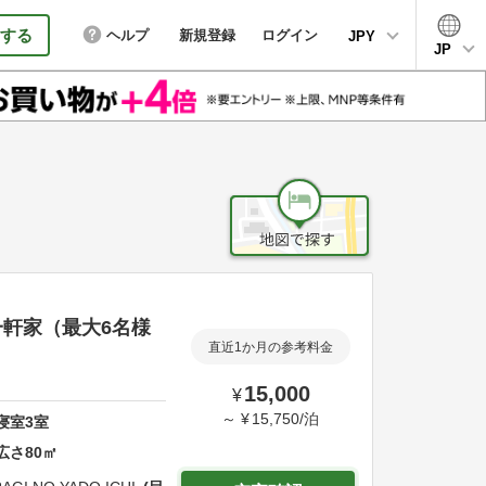
する
ヘルプ
新規登録
ログイン
JPY
JP
軒家（最大6名様
直近1か月の参考料金
15,000
¥
～
¥
15,750
/
泊
寝室
3
室
広さ
80
㎡