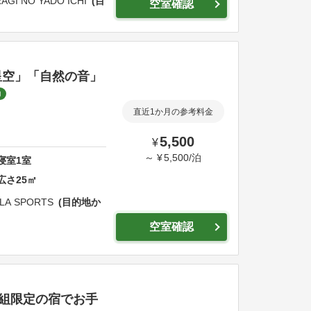
AGI NO YADO ICHI
目
空室確認
星空」「自然の音」
約
直近1か月の参考料金
5,500
¥
～
¥
5,500
/
泊
寝室
1
室
広さ
25
㎡
LA SPORTS
目的地か
空室確認
1組限定の宿でお手