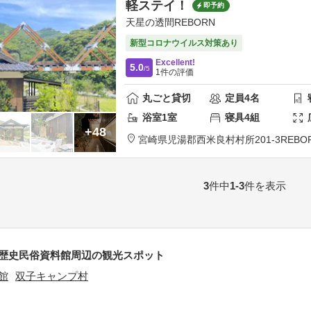
軽ステイ！
即予約
天星の透間REBORN
新型コロナウイルス対策あり
Excellent!
5.0
/5
1
件の評価
丸ごと貸切
定員
4
名
浴室
1
室
寝具
4
組
+48
宮崎県
児湯郡
西米良村村所201-3
REBO
3
件中
1-3
件を表示
歴史民俗資料館周辺の観光スポット
館
双子キャンプ村