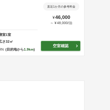
直近1か月の参考料金
46,000
¥
～
¥
48,000
/
泊
寝室
1
室
広さ
32
㎡
空室確認
RN
目的地から
1.9km