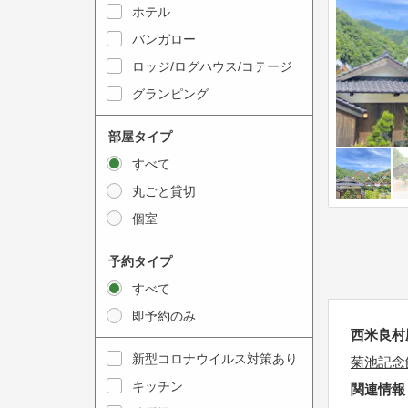
y
ホテル
i
t
n
バンガロー
o
t
ロッジ/ログハウス/コテージ
i
e
グランピング
n
r
t
a
部屋タイプ
e
c
すべて
r
t
丸ごと貸切
a
w
個室
c
i
t
t
予約タイプ
w
h
すべて
i
t
即予約のみ
t
h
西米良村
h
e
新型コロナウイルス対策あり
菊池記念
t
c
キッチン
h
関連情報
a