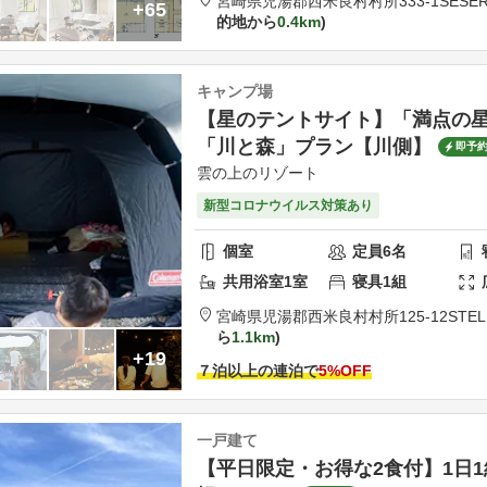
宮崎県
児湯郡
西米良村村所333-1
SESER
+65
的地から
0.4km
キャンプ場
【星のテントサイト】「満点の
「川と森」プラン【川側】
即予
雲の上のリゾート
新型コロナウイルス対策あり
個室
定員
6
名
共用
浴室
1
室
寝具
1
組
宮崎県
児湯郡
西米良村村所125-12
STEL
ら
1.1km
+19
７泊以上の連泊で
5
%OFF
一戸建て
【平日限定・お得な2食付】1日