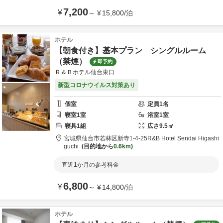
7,200
¥
～
¥
15,800
/
泊
ホテル
【朝食付き】基本プラン シングルルーム
（禁煙）
即予約
Ｒ＆Ｂホテル仙台東口
新型コロナウイルス対策あり
個室
定員
1
名
寝室
1
室
浴室
1
室
寝具
1
組
広さ
9.5
㎡
宮城県
仙台市
若林区新寺1-4-25
R&B Hotel Sendai Higashi
guchi
目的地から
0.6km
直近1か月の参考料金
6,800
¥
～
¥
14,800
/
泊
ホテル