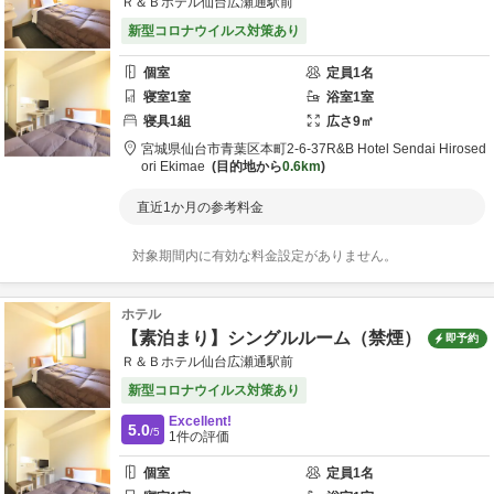
Ｒ＆Ｂホテル仙台広瀬通駅前
新型コロナウイルス対策あり
個室
定員
1
名
寝室
1
室
浴室
1
室
寝具
1
組
広さ
9
㎡
宮城県
仙台市
青葉区本町2-6-37
R&B Hotel Sendai Hirosed
ori Ekimae
目的地から
0.6km
直近1か月の参考料金
対象期間内に有効な料金設定がありません。
ホテル
【素泊まり】シングルルーム（禁煙）
即予約
Ｒ＆Ｂホテル仙台広瀬通駅前
新型コロナウイルス対策あり
Excellent!
5.0
/5
1
件の評価
個室
定員
1
名