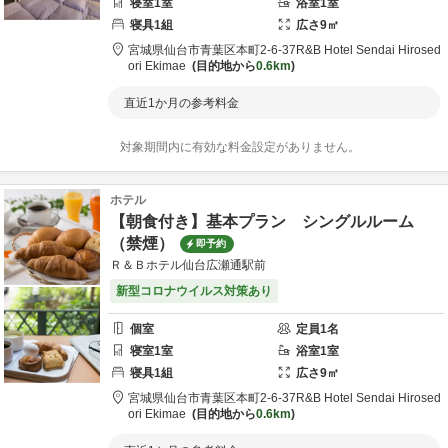
寝室
1
室
浴室
1
室
寝具
1
組
広さ
9
㎡
宮城県
仙台市
青葉区本町2-6-37
R&B Hotel Sendai Hirosed
ori Ekimae
目的地から
0.6km
直近1か月の参考料金
対象期間内に有効な料金設定がありません。
ホテル
【朝食付き】基本プラン シングルルーム
（禁煙）
即予約
Ｒ＆Ｂホテル仙台広瀬通駅前
新型コロナウイルス対策あり
個室
定員
1
名
寝室
1
室
浴室
1
室
寝具
1
組
広さ
9
㎡
宮城県
仙台市
青葉区本町2-6-37
R&B Hotel Sendai Hirosed
ori Ekimae
目的地から
0.6km