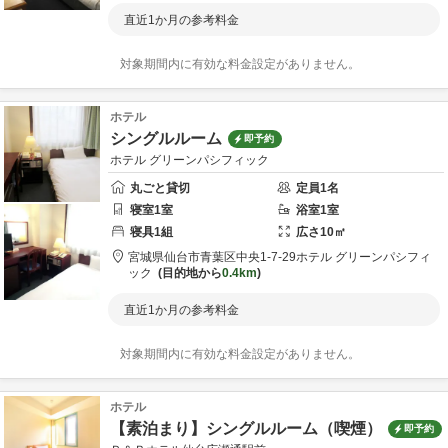
直近1か月の参考料金
対象期間内に有効な料金設定がありません。
ホテル
シングルルーム
即予約
ホテル グリーンパシフィック
丸ごと貸切
定員
1
名
寝室
1
室
浴室
1
室
寝具
1
組
広さ
10
㎡
宮城県
仙台市
青葉区中央1-7-29
ホテル グリーンパシフィ
ック
目的地から
0.4km
直近1か月の参考料金
対象期間内に有効な料金設定がありません。
ホテル
【素泊まり】シングルルーム（喫煙）
即予約