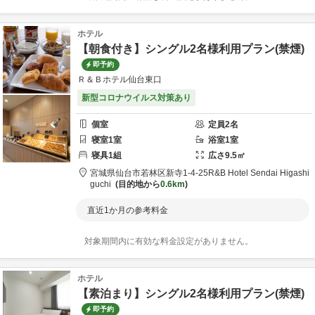
ホテル
【朝食付き】シングル2名様利用プラン(禁煙)
即予約
Ｒ＆Ｂホテル仙台東口
新型コロナウイルス対策あり
個室
定員
2
名
寝室
1
室
浴室
1
室
寝具
1
組
広さ
9.5
㎡
宮城県
仙台市
若林区新寺1-4-25
R&B Hotel Sendai Higashi
guchi
目的地から
0.6km
直近1か月の参考料金
対象期間内に有効な料金設定がありません。
ホテル
【素泊まり】シングル2名様利用プラン(禁煙)
即予約