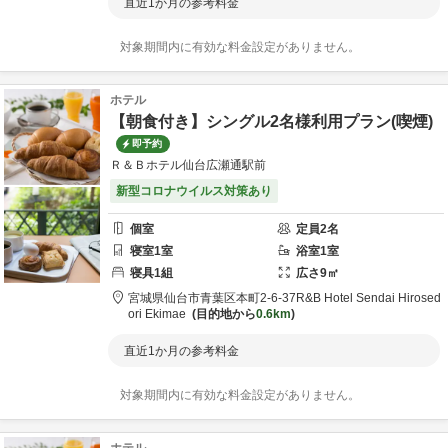
直近1か月の参考料金
対象期間内に有効な料金設定がありません。
ホテル
【朝食付き】シングル2名様利用プラン(喫煙)
即予約
Ｒ＆Ｂホテル仙台広瀬通駅前
新型コロナウイルス対策あり
個室
定員
2
名
寝室
1
室
浴室
1
室
寝具
1
組
広さ
9
㎡
宮城県
仙台市
青葉区本町2-6-37
R&B Hotel Sendai Hirosed
ori Ekimae
目的地から
0.6km
直近1か月の参考料金
対象期間内に有効な料金設定がありません。