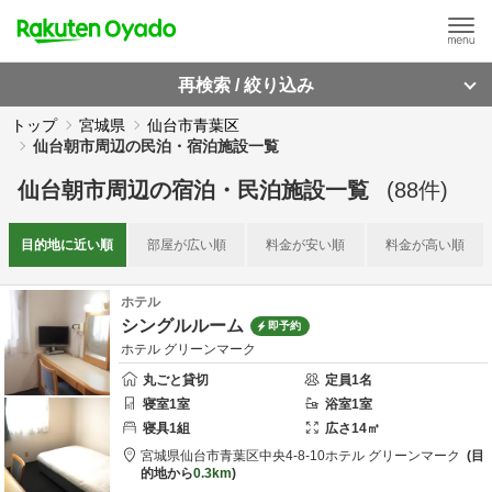
再検索 / 絞り込み
トップ
宮城県
仙台市青葉区
仙台朝市周辺の民泊・宿泊施設一覧
仙台朝市周辺
の
宿泊・民泊施設一覧
(
88
件)
目的地に
近い順
部屋が
広い順
料金が
安い順
料金が
高い順
ホテル
シングルルーム
即予約
ホテル グリーンマーク
丸ごと貸切
定員
1
名
寝室
1
室
浴室
1
室
寝具
1
組
広さ
14
㎡
宮城県
仙台市
青葉区中央4-8-10
ホテル グリーンマーク
目
的地から
0.3km