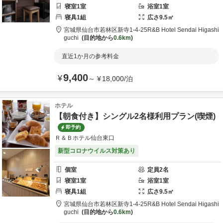
寝室
1
室
浴室
1
室
寝具
1
組
広さ
9.5
㎡
宮城県
仙台市
若林区新寺1-4-25
R&B Hotel Sendai Higashi
guchi
目的地から
0.6km
直近1か月の参考料金
9,400
¥
～
¥
18,000
/
泊
ホテル
【朝食付き】シングル2名様利用プラン(喫煙)
即予約
Ｒ＆Ｂホテル仙台東口
新型コロナウイルス対策あり
個室
定員
2
名
寝室
1
室
浴室
1
室
寝具
1
組
広さ
9.5
㎡
宮城県
仙台市
若林区新寺1-4-25
R&B Hotel Sendai Higashi
guchi
目的地から
0.6km