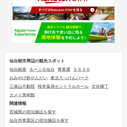
仙台朝市周辺の観光スポット
仙台銀座
るーぷる仙台
青葉通
ＳＳ３０
おみやげ処せんだい
東北ろっけんパーク
三瀧山不動院
桜井薬局セントラルホール
文化横丁
カメイ美術館
関連情報
宮城県の宿泊施設を探す
仙台市青葉区の宿泊施設を探す