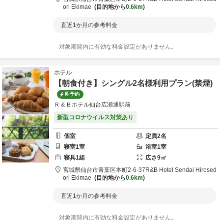
ori Ekimae
目的地から
0.6km
直近1か月の参考料金
対象期間内に有効な料金設定がありません。
ホテル
【朝食付き】シングル2名様利用プラン(禁煙)
即予約
Ｒ＆Ｂホテル仙台広瀬通駅前
新型コロナウイルス対策あり
個室
定員
2
名
寝室
1
室
浴室
1
室
寝具
1
組
広さ
9
㎡
宮城県
仙台市
青葉区本町2-6-37
R&B Hotel Sendai Hirosed
ori Ekimae
目的地から
0.6km
直近1か月の参考料金
対象期間内に有効な料金設定がありません。