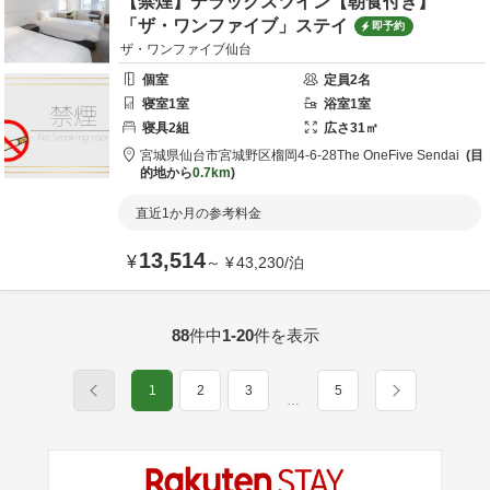
【禁煙】デラックスツイン【朝食付き】
「ザ・ワンファイブ」ステイ
即予約
ザ・ワンファイブ仙台
個室
定員
2
名
寝室
1
室
浴室
1
室
寝具
2
組
広さ
31
㎡
宮城県
仙台市
宮城野区榴岡4-6-28
The OneFive Sendai
目
的地から
0.7km
直近1か月の参考料金
13,514
¥
～
¥
43,230
/
泊
88
件中
1-20
件を表示
1
2
3
5
…