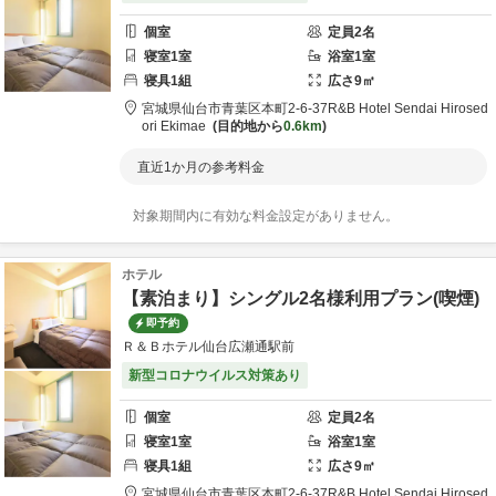
個室
定員
2
名
寝室
1
室
浴室
1
室
寝具
1
組
広さ
9
㎡
宮城県
仙台市
青葉区本町2-6-37
R&B Hotel Sendai Hirosed
ori Ekimae
目的地から
0.6km
直近1か月の参考料金
対象期間内に有効な料金設定がありません。
ホテル
【素泊まり】シングル2名様利用プラン(喫煙)
即予約
Ｒ＆Ｂホテル仙台広瀬通駅前
新型コロナウイルス対策あり
個室
定員
2
名
寝室
1
室
浴室
1
室
寝具
1
組
広さ
9
㎡
宮城県
仙台市
青葉区本町2-6-37
R&B Hotel Sendai Hirosed