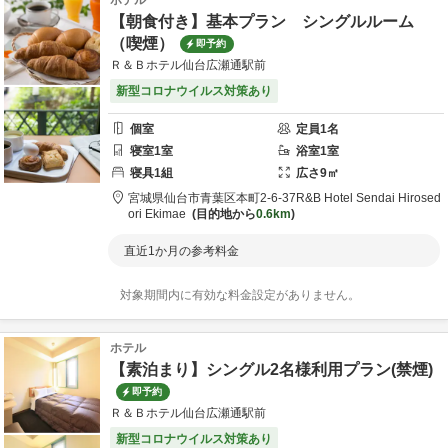
ホテル
【朝食付き】基本プラン シングルルーム
（喫煙）
即予約
Ｒ＆Ｂホテル仙台広瀬通駅前
新型コロナウイルス対策あり
個室
定員
1
名
寝室
1
室
浴室
1
室
寝具
1
組
広さ
9
㎡
宮城県
仙台市
青葉区本町2-6-37
R&B Hotel Sendai Hirosed
ori Ekimae
目的地から
0.6km
直近1か月の参考料金
対象期間内に有効な料金設定がありません。
ホテル
【素泊まり】シングル2名様利用プラン(禁煙)
即予約
Ｒ＆Ｂホテル仙台広瀬通駅前
新型コロナウイルス対策あり