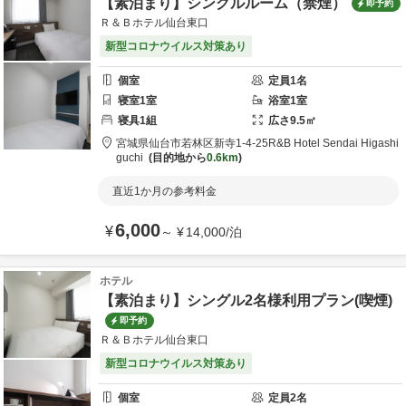
【素泊まり】シングルルーム（禁煙）
即予約
Ｒ＆Ｂホテル仙台東口
新型コロナウイルス対策あり
個室
定員
1
名
寝室
1
室
浴室
1
室
寝具
1
組
広さ
9.5
㎡
宮城県
仙台市
若林区新寺1-4-25
R&B Hotel Sendai Higashi
guchi
目的地から
0.6km
直近1か月の参考料金
6,000
¥
～
¥
14,000
/
泊
ホテル
【素泊まり】シングル2名様利用プラン(喫煙)
即予約
Ｒ＆Ｂホテル仙台東口
新型コロナウイルス対策あり
個室
定員
2
名