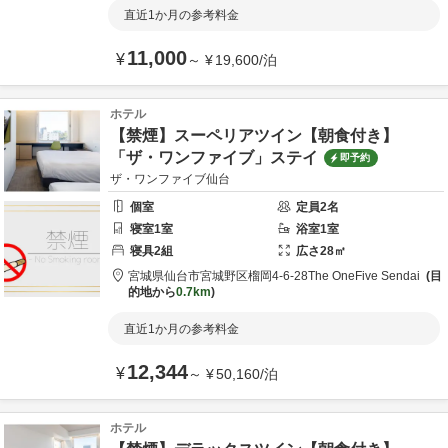
直近1か月の参考料金
11,000
¥
～
¥
19,600
/
泊
ホテル
【禁煙】スーペリアツイン【朝食付き】
「ザ・ワンファイブ」ステイ
即予約
ザ・ワンファイブ仙台
個室
定員
2
名
寝室
1
室
浴室
1
室
寝具
2
組
広さ
28
㎡
宮城県
仙台市
宮城野区榴岡4-6-28
The OneFive Sendai
目
的地から
0.7km
直近1か月の参考料金
12,344
¥
～
¥
50,160
/
泊
ホテル