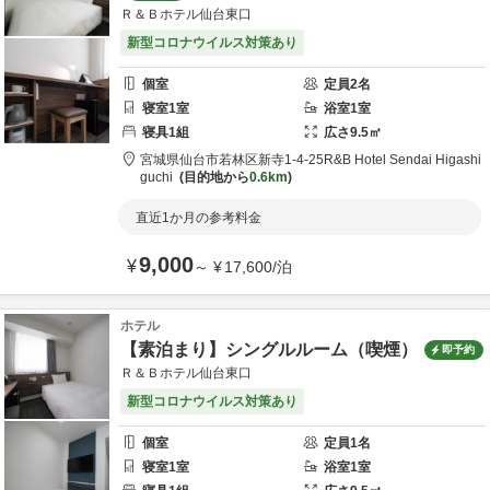
Ｒ＆Ｂホテル仙台東口
新型コロナウイルス対策あり
個室
定員
2
名
寝室
1
室
浴室
1
室
寝具
1
組
広さ
9.5
㎡
宮城県
仙台市
若林区新寺1-4-25
R&B Hotel Sendai Higashi
guchi
目的地から
0.6km
直近1か月の参考料金
9,000
¥
～
¥
17,600
/
泊
ホテル
【素泊まり】シングルルーム（喫煙）
即予約
Ｒ＆Ｂホテル仙台東口
新型コロナウイルス対策あり
個室
定員
1
名
寝室
1
室
浴室
1
室