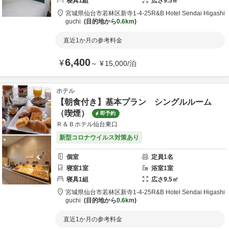
寝具
1
組
広さ
9.5
㎡
宮城県
仙台市
若林区新寺1-4-25
R&B Hotel Sendai Higashi
guchi
目的地から
0.6km
直近1か月の参考料金
6,400
¥
～
¥
15,000
/
泊
ホテル
【朝食付き】基本プラン シングルルーム
（喫煙）
即予約
Ｒ＆Ｂホテル仙台東口
新型コロナウイルス対策あり
個室
定員
1
名
寝室
1
室
浴室
1
室
寝具
1
組
広さ
9.5
㎡
宮城県
仙台市
若林区新寺1-4-25
R&B Hotel Sendai Higashi
guchi
目的地から
0.6km
直近1か月の参考料金