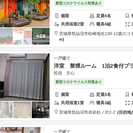
新型コロナウイルス対策あり
個室
定員
4
名
共用
浴室
2
室
寝具
4
組
宮城県
気仙沼市
松崎地生130-12
森のコテ
+28
m
一戸建て
洋室 禁煙ルーム 1泊2食付プ
民宿 天心
新型コロナウイルス対策あり
個室
定員
3
名
共用
浴室
1
室
寝具
3
組
+3
宮城県
気仙沼市
赤岩杉ノ沢2-2
目的地
一戸建て