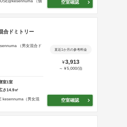
USE@kesennuma （個
空室確認
混合ドミトリー
sennuma （男女混合ド
直近1か月の参考料金
3,913
¥
～
¥
5,000
/
泊
寝室
1
室
広さ
14.9
㎡
E kesennuma（男女混
空室確認