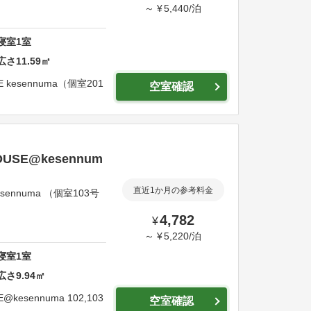
～
¥
5,440
/
泊
寝室
1
室
広さ
11.59
㎡
E kesennuma（個室201
空室確認
SE@kesennum
直近1か月の参考料金
ennuma （個室103号
4,782
¥
～
¥
5,220
/
泊
寝室
1
室
広さ
9.94
㎡
@kesennuma 102,103
空室確認