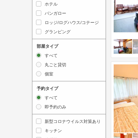
y
ホテル
i
t
n
バンガロー
o
t
ロッジ/ログハウス/コテージ
i
e
グランピング
n
r
t
a
部屋タイプ
e
c
すべて
r
t
丸ごと貸切
a
w
個室
c
i
t
t
予約タイプ
w
h
すべて
i
t
即予約のみ
t
h
h
e
新型コロナウイルス対策あり
t
c
キッチン
h
a