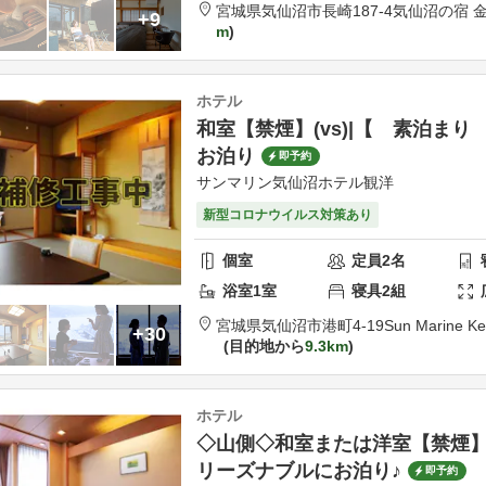
宮城県
気仙沼市
長崎187-4
気仙沼の宿 
+9
m
ホテル
和室【禁煙】(vs)|【 素泊ま
お泊り
即予約
サンマリン気仙沼ホテル観洋
新型コロナウイルス対策あり
個室
定員
2
名
浴室
1
室
寝具
2
組
宮城県
気仙沼市
港町4-19
Sun Marine K
+30
目的地から
9.3km
ホテル
◇山側◇和室または洋室【禁煙】(
リーズナブルにお泊り♪
即予約