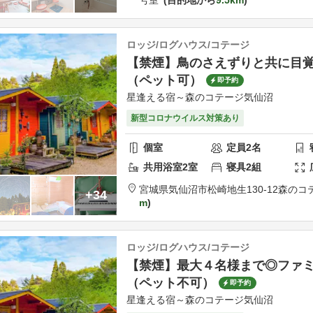
ロッジ/ログハウス/コテージ
【禁煙】鳥のさえずりと共に目
（ペット可）
即予約
星逢える宿～森のコテージ気仙沼
新型コロナウイルス対策あり
個室
定員
2
名
共用
浴室
2
室
寝具
2
組
宮城県
気仙沼市
松崎地生130-12
森のコテ
+34
m
ロッジ/ログハウス/コテージ
【禁煙】最大４名様まで◎ファ
（ペット不可）
即予約
星逢える宿～森のコテージ気仙沼