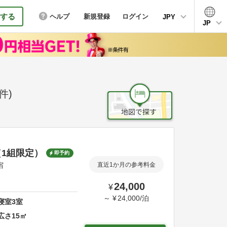
する
ヘルプ
新規登録
ログイン
JPY
JP
件)
1組限定）
即予約
宿
直近1か月の参考料金
24,000
¥
～
¥
24,000
/
泊
寝室
3
室
広さ
15
㎡