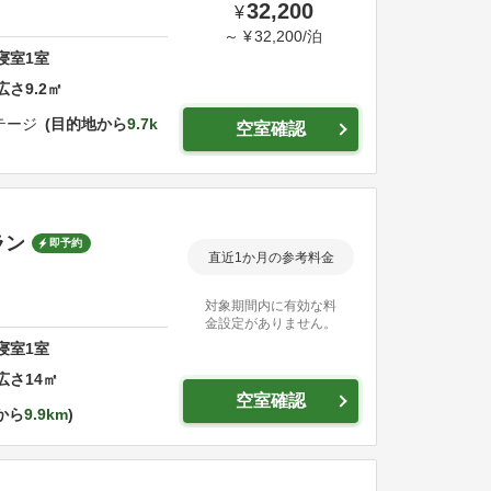
32,200
¥
～
¥
32,200
/
泊
寝室
1
室
広さ
9.2
㎡
ージ
目的地から
9.7k
空室確認
ラン
即予約
直近1か月の参考料金
対象期間内に有効な料
金設定がありません。
寝室
1
室
広さ
14
㎡
空室確認
から
9.9km