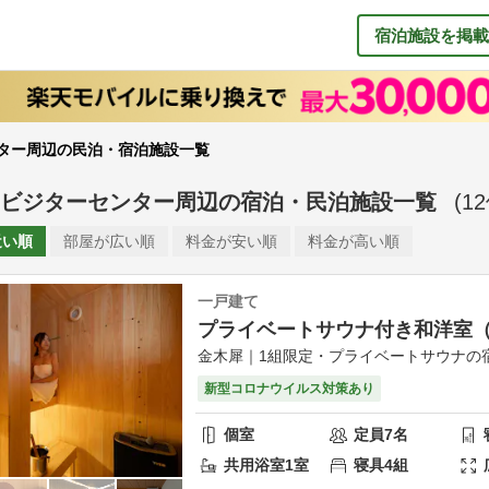
宿泊施設を掲載
ター周辺の民泊・宿泊施設一覧
ビジターセンター周辺
の
宿泊・民泊施設一覧
(
12
近い順
部屋が
広い順
料金が
安い順
料金が
高い順
一戸建て
プライベートサウナ付き和洋室（
金木犀｜1組限定・プライベートサウナの
新型コロナウイルス対策あり
個室
定員
7
名
共用
浴室
1
室
寝具
4
組