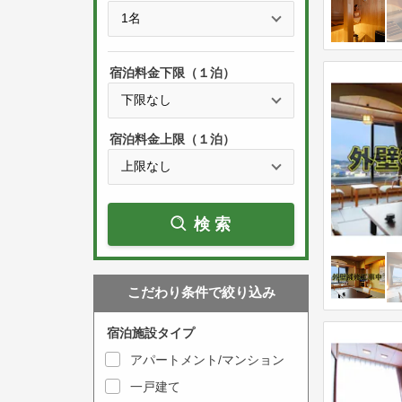
e
t
s
h
s
e
宿泊料金下限（１泊）
t
d
h
o
e
w
宿泊料金上限（１泊）
d
n
o
a
w
r
検索
n
r
a
o
r
w
こだわり条件で絞り込み
r
k
o
e
宿泊施設タイプ
w
y
アパートメント/マンション
k
t
一戸建て
e
o