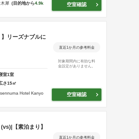
金木犀
目的地から
4.9k
空室確認
り 】リーズナブルに
直近1か月の参考料金
対象期間内に有効な料
金設定がありません。
寝室
1
室
広さ
15
㎡
esennuma Hotel Kanyo
空室確認
vs)|【素泊まり】
直近1か月の参考料金