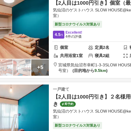
【2人目は1000円引き】個室
気仙沼のゲストハウス SLOW HOUSE@kes
室）
新型コロナウイルス対策あり
Excellent!
4.5
/5
4
件の評価
個室
定員
2
名
共用
浴室
1
室
寝具
2
組
宮城県
気仙沼市
幸町1-3-3
SLOW HOUS
+5
号室）
目的地から
9.5km
一戸建て
【2人目は1000円引き】２名様
き
即予約
気仙沼のゲストハウス SLOW HOUSE@kes
室）
新型コロナウイルス対策あり