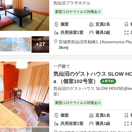
気仙沼プラザホテル
新型コロナウイルス対策あり
個室
定員
2
名
共用
浴室
1
室
寝具
2
組
宮城県
気仙沼市
柏崎1-1
Kesennuma Plaz
+27
3km
一戸建て
気仙沼のゲストハウス SLOW HOU
a （個室102号室）
即予約
気仙沼のゲストハウス SLOW HOUSE@kes
室）
新型コロナウイルス対策あり
個室
定員
1
名
共用
浴室
1
室
寝具
1
組