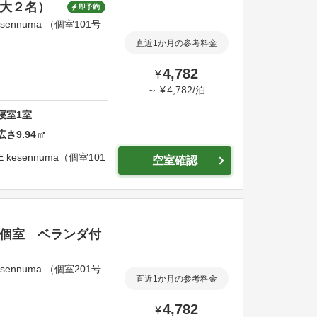
（最大２名）
即予約
ennuma （個室101号
直近1か月の参考料金
4,782
¥
～
¥
4,782
/
泊
寝室
1
室
広さ
9.94
㎡
E kesennuma（個室101
空室確認
用個室 ベランダ付
ennuma （個室201号
直近1か月の参考料金
4,782
¥