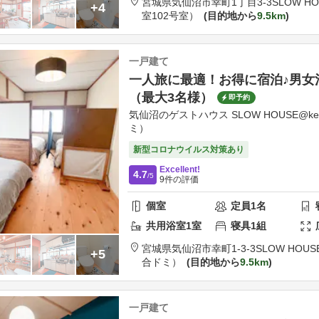
宮城県
気仙沼市
幸町1丁目3-3
SLOW HO
+4
室102号室）
目的地から
9.5km
一戸建て
一人旅に最適！お得に宿泊♪男女
（最大3名様）
即予約
気仙沼のゲストハウス SLOW HOUSE@ke
ミ）
新型コロナウイルス対策あり
Excellent!
4.7
/5
9
件の評価
個室
定員
1
名
共用
浴室
1
室
寝具
1
組
宮城県
気仙沼市
幸町1-3-3
SLOW HOUS
+5
合ドミ）
目的地から
9.5km
一戸建て