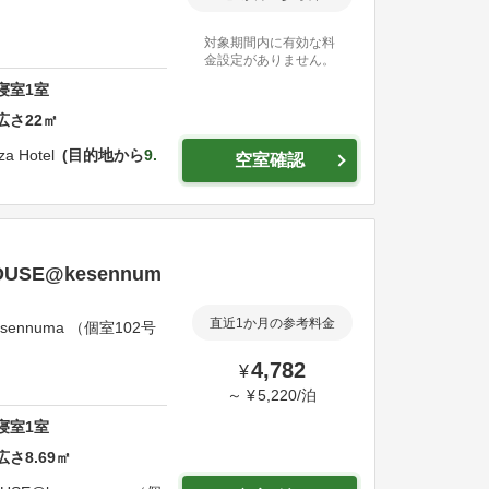
対象期間内に有効な料
金設定がありません。
寝室
1
室
広さ
22
㎡
a Hotel
目的地から
9.
空室確認
SE@kesennum
直近1か月の参考料金
ennuma （個室102号
4,782
¥
～
¥
5,220
/
泊
寝室
1
室
広さ
8.69
㎡