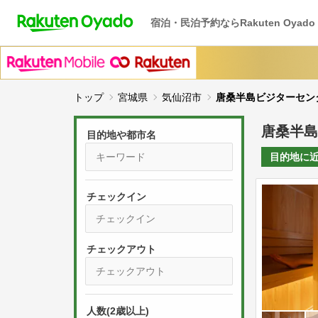
宿泊・民泊予約ならRakuten Oyado
トップ
宮城県
気仙沼市
唐桑半島ビジターセン
唐桑半島
目的地や都市名
目的地に
チェックイン
P
r
e
P
s
人数(2歳以上)
r
s