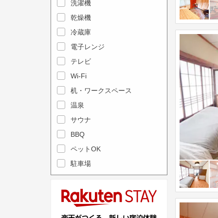
e
洗濯機
l
c
e
乾燥機
a
n
冷蔵庫
l
d
電子レンジ
e
a
テレビ
n
r
Wi-Fi
d
a
机・ワークスペース
a
n
r
温泉
d
a
s
サウナ
n
e
BBQ
d
l
ペットOK
s
e
駐車場
e
c
l
t
e
a
c
d
t