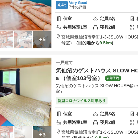
Very Good
4.4
/5
7
件の評価
個室
定員
2
名
共用
浴室
1
室
寝具
2
組
宮城県
気仙沼市
幸町1-3-3
SLOW HOUS
+5
号室）
目的地から
9.5km
一戸建て
気仙沼のゲストハウス SLOW HOU
a （個室103号室）
即予約
気仙沼のゲストハウス SLOW HOUSE@kes
室）
新型コロナウイルス対策あり
個室
定員
3
名
共用
浴室
1
室
寝具
2
組
宮城県
気仙沼市
幸町1-3-3
SLOW HOUSE
+3
号室
目的地から
9.5km