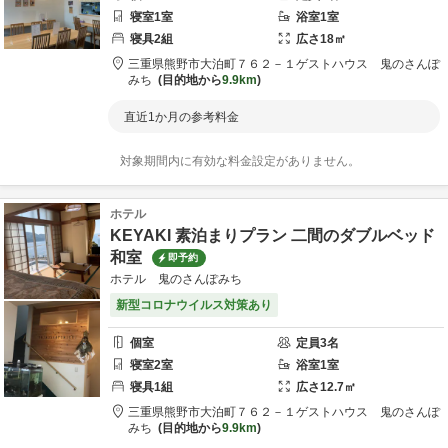
寝室
1
室
浴室
1
室
寝具
2
組
広さ
18
㎡
三重県
熊野市
大泊町７６２－１
ゲストハウス 鬼のさんぽ
みち
目的地から
9.9km
直近1か月の参考料金
対象期間内に有効な料金設定がありません。
ホテル
KEYAKI 素泊まりプラン 二間のダブルベッド
和室
即予約
ホテル 鬼のさんぽみち
新型コロナウイルス対策あり
個室
定員
3
名
寝室
2
室
浴室
1
室
寝具
1
組
広さ
12.7
㎡
三重県
熊野市
大泊町７６２－１
ゲストハウス 鬼のさんぽ
みち
目的地から
9.9km