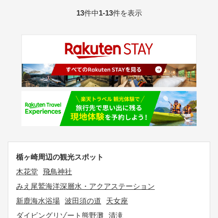
13
件中
1-13
件を表示
楯ヶ崎周辺の観光スポット
木花堂
飛鳥神社
みえ尾鷲海洋深層水・アクアステーション
新鹿海水浴場
波田須の道
天女座
ダイビングリゾート熊野灘
清滝