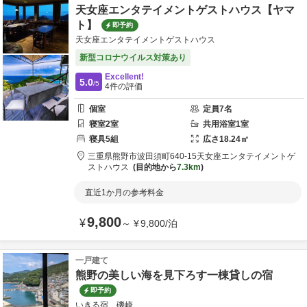
天女座エンタテイメントゲストハウス【ヤマ
ト】
即予約
天女座エンタテイメントゲストハウス
新型コロナウイルス対策あり
Excellent!
5.0
/5
4
件の評価
個室
定員
7
名
寝室
2
室
共用
浴室
1
室
寝具
5
組
広さ
18.24
㎡
三重県
熊野市
波田須町640-15
天女座エンタテイメントゲ
ストハウス
目的地から
7.3km
直近1か月の参考料金
9,800
¥
～
¥
9,800
/
泊
一戸建て
熊野の美しい海を見下ろす一棟貸しの宿
即予約
いきる宿 磯崎