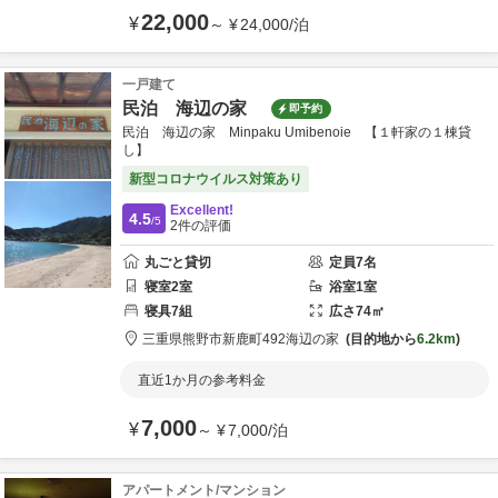
22,000
¥
～
¥
24,000
/
泊
一戸建て
民泊 海辺の家
即予約
民泊 海辺の家 Minpaku Umibenoie 【１軒家の１棟貸
し】
新型コロナウイルス対策あり
Excellent!
4.5
/5
2
件の評価
丸ごと貸切
定員
7
名
寝室
2
室
浴室
1
室
寝具
7
組
広さ
74
㎡
三重県
熊野市
新鹿町492
海辺の家
目的地から
6.2km
直近1か月の参考料金
7,000
¥
～
¥
7,000
/
泊
アパートメント/マンション