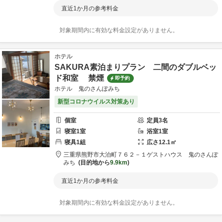
直近1か月の参考料金
対象期間内に有効な料金設定がありません。
ホテル
SAKURA素泊まりプラン 二間のダブルベッ
ド和室 禁煙
即予約
ホテル 鬼のさんぽみち
新型コロナウイルス対策あり
個室
定員
3
名
寝室
1
室
浴室
1
室
寝具
1
組
広さ
12.1
㎡
三重県
熊野市
大泊町７６２－１
ゲストハウス 鬼のさんぽ
みち
目的地から
9.9km
直近1か月の参考料金
対象期間内に有効な料金設定がありません。