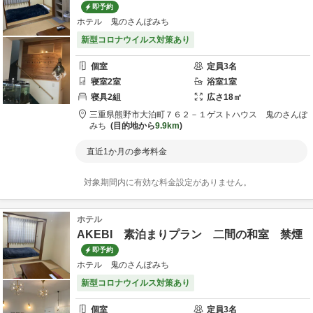
即予約
ホテル 鬼のさんぽみち
新型コロナウイルス対策あり
個室
定員
3
名
寝室
2
室
浴室
1
室
寝具
2
組
広さ
18
㎡
三重県
熊野市
大泊町７６２－１
ゲストハウス 鬼のさんぽ
みち
目的地から
9.9km
直近1か月の参考料金
対象期間内に有効な料金設定がありません。
ホテル
AKEBI 素泊まりプラン 二間の和室 禁煙
即予約
ホテル 鬼のさんぽみち
新型コロナウイルス対策あり
個室
定員
3
名