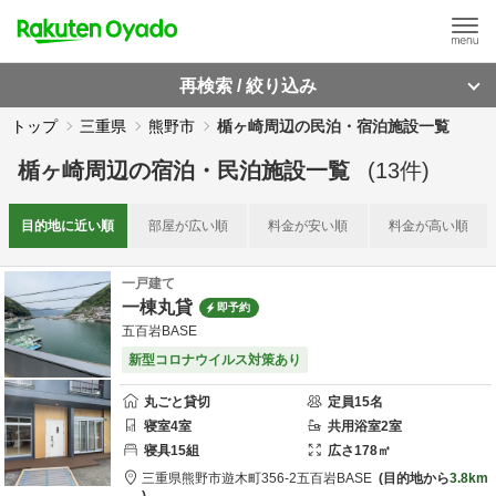
再検索 / 絞り込み
トップ
三重県
熊野市
楯ヶ崎周辺の民泊・宿泊施設一覧
楯ヶ崎周辺
の
宿泊・民泊施設一覧
(
13
件)
目的地に
近い順
部屋が
広い順
料金が
安い順
料金が
高い順
一戸建て
一棟丸貸
即予約
五百岩BASE
新型コロナウイルス対策あり
丸ごと貸切
定員
15
名
寝室
4
室
共用
浴室
2
室
寝具
15
組
広さ
178
㎡
三重県
熊野市
遊木町356-2
五百岩BASE
目的地から
3.8km