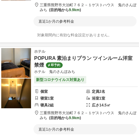
三重県
熊野市
大泊町７６２－１
ゲストハウス 鬼のさんぽ
みち
目的地から
9.9km
直近1か月の参考料金
対象期間内に有効な料金設定がありません。
ホテル
POPURA 素泊まりプラン ツインルーム洋室
禁煙
即予約
ホテル 鬼のさんぽみち
新型コロナウイルス対策あり
個室
定員
2
名
寝室
1
室
浴室
1
室
寝具
2
組
広さ
14.5
㎡
三重県
熊野市
大泊町７６２－１
ゲストハウス 鬼のさんぽ
みち
目的地から
9.9km
直近1か月の参考料金