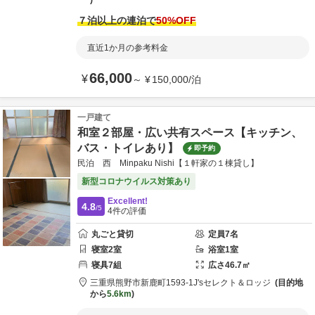
７泊以上の連泊で
50
%OFF
直近1か月の参考料金
66,000
¥
～
¥
150,000
/
泊
一戸建て
和室２部屋・広い共有スペース【キッチン、
バス・トイレあり】
即予約
民泊 西 Minpaku Nishi【１軒家の１棟貸し】
新型コロナウイルス対策あり
Excellent!
4.8
/5
4
件の評価
丸ごと貸切
定員
7
名
寝室
2
室
浴室
1
室
寝具
7
組
広さ
46.7
㎡
三重県
熊野市
新鹿町1593-1
J'sセレクト＆ロッジ
目的地
から
5.6km