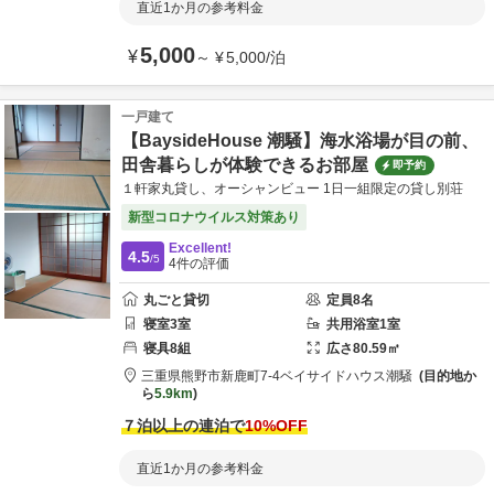
直近1か月の参考料金
5,000
¥
～
¥
5,000
/
泊
一戸建て
【BaysideHouse 潮騒】海水浴場が目の前、
田舎暮らしが体験できるお部屋
即予約
１軒家丸貸し、オーシャンビュー 1日一組限定の貸し別荘
新型コロナウイルス対策あり
Excellent!
4.5
/5
4
件の評価
丸ごと貸切
定員
8
名
寝室
3
室
共用
浴室
1
室
寝具
8
組
広さ
80.59
㎡
三重県
熊野市
新鹿町7-4
ベイサイドハウス潮騒
目的地か
ら
5.9km
７泊以上の連泊で
10
%OFF
直近1か月の参考料金