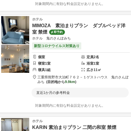
対象期間内に有効な料金設定がありません。
ホテル
MIMOZA 素泊まりプラン ダブルベッド洋
室 禁煙
即予約
ホテル 鬼のさんぽみち
新型コロナウイルス対策あり
個室
定員
2
名
寝室
1
室
浴室
1
室
寝具
1
組
広さ
11
㎡
三重県
熊野市
大泊町７６２－１
ゲストハウス 鬼のさんぽ
みち
目的地から
9.9km
直近1か月の参考料金
対象期間内に有効な料金設定がありません。
ホテル
KARIN 素泊まりプラン 二間の和室 禁煙