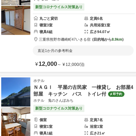
新型コロナウイルス対策あり
丸ごと貸切
定員
6
名
寝室
3
室
共用
浴室
1
室
寝具
6
組
広さ
94.07
㎡
三重県
熊野市
磯崎町47
いきる宿
目的地から
8.9km
直近1か月の参考料金
12,000
¥
～
¥
12,000
/
泊
ホテル
ＮＡＧＩ 平屋の古民家 一棟貸し お部屋4
部屋 キッチン バス トイレ付
即予約
ホテル 鬼のさんぽみち
新型コロナウイルス対策あり
個室
定員
7
名
寝室
1
室
浴室
1
室
寝具
1
組
広さ
21
㎡