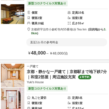
新型コロナウイルス対策あり
個室
定員
10
名
寝室
2
室
浴室
1
室
寝具
10
組
広さ
55
㎡
京都府
宇治市
小倉町寺内55番地
Uji Tea Inn
目的地から
3.
0km
直近1か月の参考料金
48,000
¥
～
¥
48,000
/
泊
一戸建て
京都・静かな一戸建て｜京都駅まで地下鉄7分
｜和室2部屋｜周辺施設充実
即予約
Yuki's House
新型コロナウイルス対策あり
丸ごと貸切
定員
5
名
寝室
2
室
浴室
1
室
寝具
5
組
広さ
53
㎡