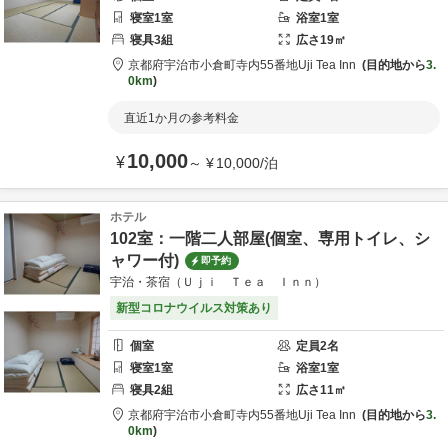
寝室
1
室
浴室
1
室
寝具
3
組
広さ
19
㎡
京都府
宇治市
小倉町寺内55番地
Uji Tea Inn
目的地から
3.
0km
直近1か月の参考料金
10,000
¥
～
¥
10,000
/
泊
ホテル
102室：一階二人部屋(個室、専用トイレ、シ
ャワー付)
即予約
宇治・茶宿（Ｕｊｉ Ｔｅａ Ｉｎｎ）
新型コロナウイルス対策あり
個室
定員
2
名
寝室
1
室
浴室
1
室
寝具
2
組
広さ
11
㎡
京都府
宇治市
小倉町寺内55番地
Uji Tea Inn
目的地から
3.
0km