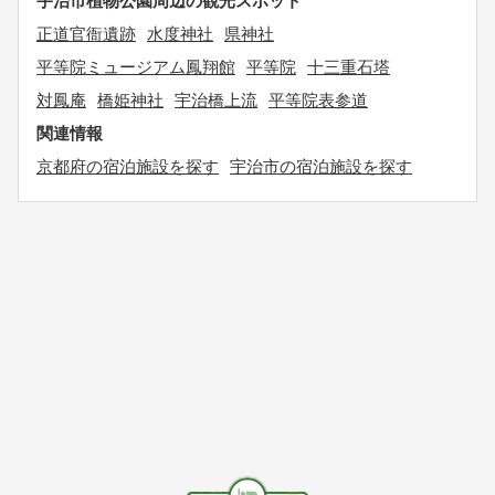
宇治市植物公園周辺の観光スポット
正道官衙遺跡
水度神社
県神社
平等院ミュージアム鳳翔館
平等院
十三重石塔
対鳳庵
橋姫神社
宇治橋上流
平等院表参道
関連情報
京都府の宿泊施設を探す
宇治市の宿泊施設を探す