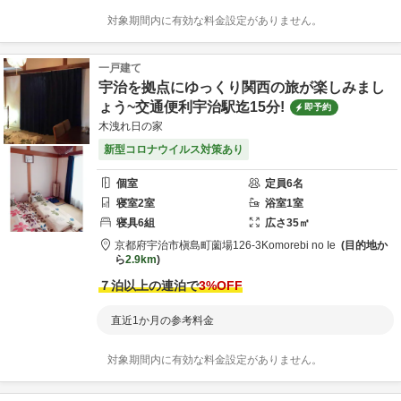
対象期間内に有効な料金設定がありません。
一戸建て
宇治を拠点にゆっくり関西の旅が楽しみまし
ょう~交通便利宇治駅迄15分!
即予約
木洩れ日の家
新型コロナウイルス対策あり
個室
定員
6
名
寝室
2
室
浴室
1
室
寝具
6
組
広さ
35
㎡
京都府
宇治市
槇島町薗場126-3
Komorebi no Ie
目的地か
ら
2.9km
７泊以上の連泊で
3
%OFF
直近1か月の参考料金
対象期間内に有効な料金設定がありません。