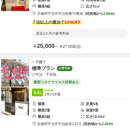
寝室
2
室
共用
浴室
1
室
寝具
4
組
広さ
51
㎡
京都府
宇治市
宇治壱番75番地
目的地から
2.0km
７泊以上の連泊で
10
%OFF
直近1か月の参考料金
25,000
¥
～
¥
27,000
/
泊
一戸建て
標準プラン
即予約
◎宇治「千本桜」
新型コロナウイルス対策あり
Good
3.0
/5
1
件の評価
個室
定員
5
名
寝室
2
室
浴室
0
室
寝具
5
組
広さ
19.44
㎡
京都府
宇治市
宇治妙楽132-5
目的地から
2.2km