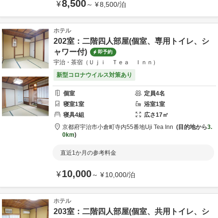
8,500
¥
～
¥
8,500
/
泊
ホテル
202室：二階四人部屋(個室、専用トイレ、シ
ャワー付)
即予約
宇治・茶宿（Ｕｊｉ Ｔｅａ Ｉｎｎ）
新型コロナウイルス対策あり
個室
定員
4
名
寝室
1
室
浴室
1
室
寝具
4
組
広さ
17
㎡
京都府
宇治市
小倉町寺内55番地
Uji Tea Inn
目的地から
3.
0km
直近1か月の参考料金
10,000
¥
～
¥
10,000
/
泊
ホテル
203室：二階四人部屋(個室、共用トイレ、シ