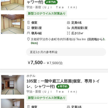
ャワー付)
即予約
宇治・茶宿（Ｕｊｉ Ｔｅａ Ｉｎｎ）
新型コロナウイルス対策あり
個室
定員
4
名
寝室
1
室
共用
浴室
1
室
寝具
4
組
広さ
13
㎡
京都府
宇治市
小倉町寺内55番地
Uji Tea Inn
目的地から
3.
0km
直近1か月の参考料金
7,500
¥
～
¥
7,500
/
泊
ホテル
105室：一階中庭三人部屋(個室、専用トイ
レ、シャワー付)
即予約
宇治・茶宿（Ｕｊｉ Ｔｅａ Ｉｎｎ）
新型コロナウイルス対策あり
個室
定員
3
名