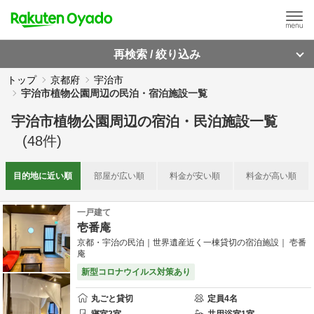
再検索 / 絞り込み
トップ
京都府
宇治市
宇治市植物公園周辺の民泊・宿泊施設一覧
宇治市植物公園周辺
の
宿泊・民泊施設一覧
(
48
件)
目的地に
近い順
部屋が
広い順
料金が
安い順
料金が
高い順
一戸建て
壱番庵
京都・宇治の民泊｜世界遺産近く一棟貸切の宿泊施設｜ 壱番
庵
新型コロナウイルス対策あり
丸ごと貸切
定員
4
名