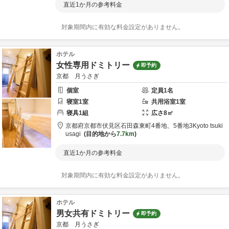
直近1か月の参考料金
対象期間内に有効な料金設定がありません。
ホテル
女性専用ドミトリー
即予約
京都 月うさぎ
個室
定員
1
名
寝室
1
室
共用
浴室
1
室
寝具
1
組
広さ
8
㎡
京都府
京都市
伏見区石田森東町4番地、5番地3
Kyoto tsuki
usagi
目的地から
7.7km
直近1か月の参考料金
対象期間内に有効な料金設定がありません。
ホテル
男女共有ドミトリー
即予約
京都 月うさぎ