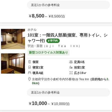
直近1か月の参考料金
8,500
¥
～
¥
8,500
/
泊
ホテル
101室：一階四人部屋(個室、専用トイレ、シ
ャワー付)
即予約
宇治・茶宿（Ｕｊｉ Ｔｅａ Ｉｎｎ）
新型コロナウイルス対策あり
個室
定員
4
名
寝室
1
室
浴室
1
室
寝具
4
組
広さ
19
㎡
京都府
宇治市
小倉町寺内55番地
Uji Tea Inn
目的地から
3.
0km
直近1か月の参考料金
10,000
¥
～
¥
10,000
/
泊