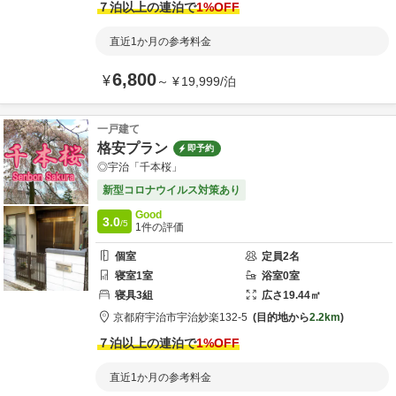
７泊以上の連泊で
1
%OFF
直近1か月の参考料金
6,800
¥
～
¥
19,999
/
泊
一戸建て
格安プラン
即予約
◎宇治「千本桜」
新型コロナウイルス対策あり
Good
3.0
/5
1
件の評価
個室
定員
2
名
寝室
1
室
浴室
0
室
寝具
3
組
広さ
19.44
㎡
京都府
宇治市
宇治妙楽132-5
目的地から
2.2km
７泊以上の連泊で
1
%OFF
直近1か月の参考料金