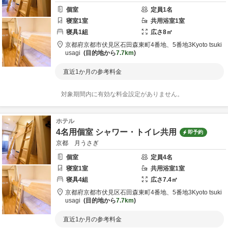
個室
定員
1
名
寝室
1
室
共用
浴室
1
室
寝具
1
組
広さ
8
㎡
京都府
京都市
伏見区石田森東町4番地、5番地3
Kyoto tsuki
usagi
目的地から
7.7km
直近1か月の参考料金
対象期間内に有効な料金設定がありません。
ホテル
4名用個室 シャワー・トイレ共用
即予約
京都 月うさぎ
個室
定員
4
名
寝室
1
室
共用
浴室
1
室
寝具
4
組
広さ
7.4
㎡
京都府
京都市
伏見区石田森東町4番地、5番地3
Kyoto tsuki
usagi
目的地から
7.7km
直近1か月の参考料金