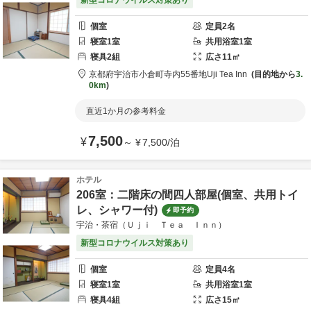
新型コロナウイルス対策あり
個室
定員
2
名
寝室
1
室
共用
浴室
1
室
寝具
2
組
広さ
11
㎡
京都府
宇治市
小倉町寺内55番地
Uji Tea Inn
目的地から
3.
0km
直近1か月の参考料金
7,500
¥
～
¥
7,500
/
泊
ホテル
206室：二階床の間四人部屋(個室、共用トイ
レ、シャワー付)
即予約
宇治・茶宿（Ｕｊｉ Ｔｅａ Ｉｎｎ）
新型コロナウイルス対策あり
個室
定員
4
名
寝室
1
室
共用
浴室
1
室
寝具
4
組
広さ
15
㎡