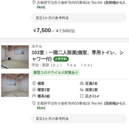
京都府
宇治市
小倉町寺内55番地
Uji Tea Inn
目的地から
3.
0km
直近1か月の参考料金
7,500
¥
～
¥
7,500
/
泊
ホテル
103室：一階二人部屋(個室、専用トイレ、シ
ャワー付)
即予約
宇治・茶宿（Ｕｊｉ Ｔｅａ Ｉｎｎ）
新型コロナウイルス対策あり
個室
定員
2
名
寝室
1
室
浴室
1
室
寝具
2
組
広さ
11
㎡
京都府
宇治市
小倉町寺内55番地
Uji Tea Inn
目的地から
3.
0km
直近1か月の参考料金