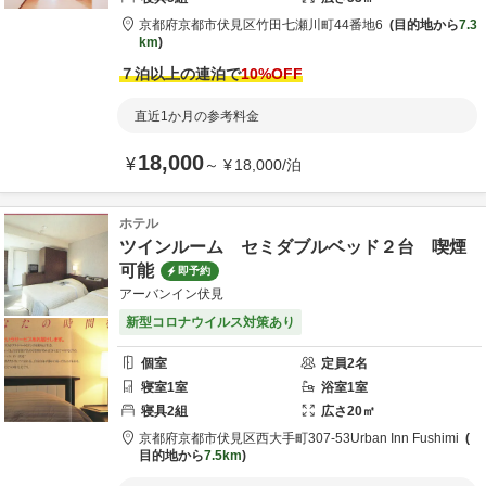
京都府
京都市
伏見区
竹田七瀬川町44番地6
目的地から
7.3
km
７泊以上の連泊で
10
%OFF
直近1か月の参考料金
18,000
¥
～
¥
18,000
/
泊
ホテル
ツインルーム セミダブルベッド２台 喫煙
可能
即予約
アーバンイン伏見
新型コロナウイルス対策あり
個室
定員
2
名
寝室
1
室
浴室
1
室
寝具
2
組
広さ
20
㎡
京都府
京都市
伏見区西大手町307-53
Urban Inn Fushimi
目的地から
7.5km