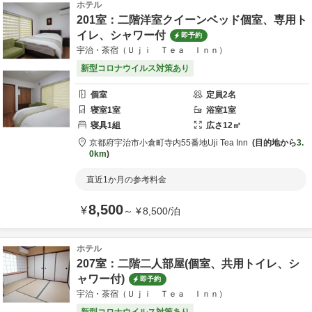
ホテル
201室：二階洋室クイーンベッド個室、専用ト
イレ、シャワー付
即予約
宇治・茶宿（Ｕｊｉ Ｔｅａ Ｉｎｎ）
新型コロナウイルス対策あり
個室
定員
2
名
寝室
1
室
浴室
1
室
寝具
1
組
広さ
12
㎡
京都府
宇治市
小倉町寺内55番地
Uji Tea Inn
目的地から
3.
0km
直近1か月の参考料金
8,500
¥
～
¥
8,500
/
泊
ホテル
207室：二階二人部屋(個室、共用トイレ、シ
ャワー付)
即予約
宇治・茶宿（Ｕｊｉ Ｔｅａ Ｉｎｎ）