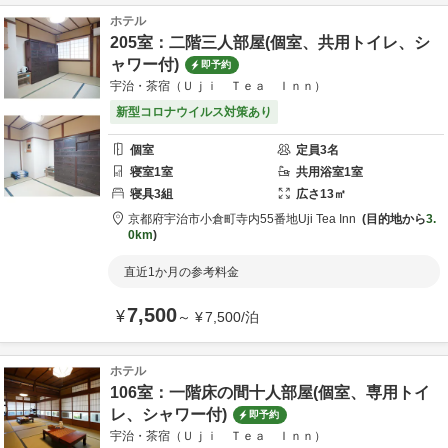
ホテル
205室：二階三人部屋(個室、共用トイレ、シ
ャワー付)
即予約
宇治・茶宿（Ｕｊｉ Ｔｅａ Ｉｎｎ）
新型コロナウイルス対策あり
個室
定員
3
名
寝室
1
室
共用
浴室
1
室
寝具
3
組
広さ
13
㎡
京都府
宇治市
小倉町寺内55番地
Uji Tea Inn
目的地から
3.
0km
直近1か月の参考料金
7,500
¥
～
¥
7,500
/
泊
ホテル
106室：一階床の間十人部屋(個室、専用トイ
レ、シャワー付)
即予約
宇治・茶宿（Ｕｊｉ Ｔｅａ Ｉｎｎ）