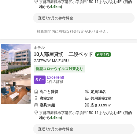
京都府
舞鶴市
字溝尻小字浜田150-11
まなびあむ4F
目的
地から
4.4km
直近1か月の参考料金
対象期間内に有効な料金設定がありません。
ホテル
10人部屋貸切 二段ベッド
即予約
GATEWAY MAIZURU
新型コロナウイルス対策あり
Excellent!
5.0
/5
1
件の評価
丸ごと貸切
定員
10
名
寝室
1
室
共用
浴室
1
室
寝具
10
組
広さ
33.99
㎡
京都府
舞鶴市
字溝尻小字浜田150-11
まなびあむ4F
目的
地から
4.4km
直近1か月の参考料金