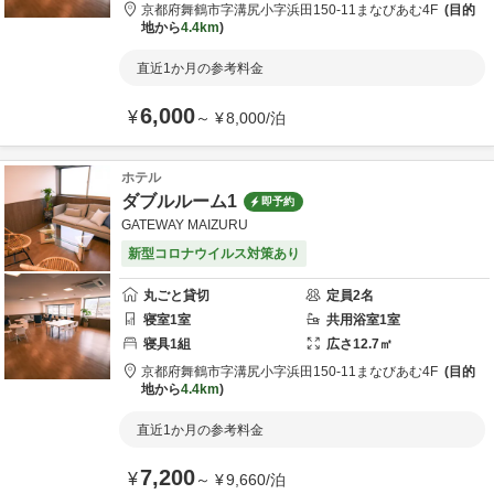
京都府
舞鶴市
字溝尻小字浜田150-11
まなびあむ4F
目的
地から
4.4km
直近1か月の参考料金
6,000
¥
～
¥
8,000
/
泊
ホテル
ダブルルーム1
即予約
GATEWAY MAIZURU
新型コロナウイルス対策あり
丸ごと貸切
定員
2
名
寝室
1
室
共用
浴室
1
室
寝具
1
組
広さ
12.7
㎡
京都府
舞鶴市
字溝尻小字浜田150-11
まなびあむ4F
目的
地から
4.4km
直近1か月の参考料金
7,200
¥
～
¥
9,660
/
泊