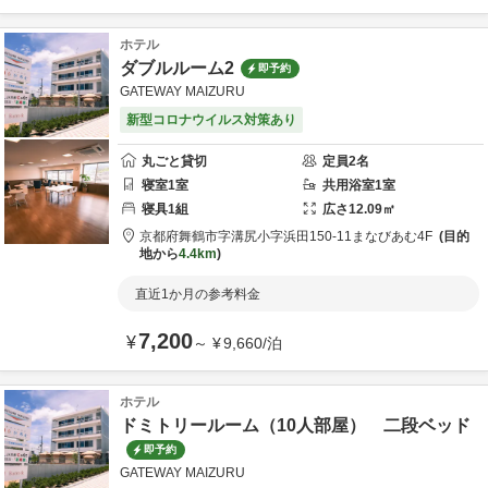
ホテル
ダブルルーム2
即予約
GATEWAY MAIZURU
新型コロナウイルス対策あり
丸ごと貸切
定員
2
名
寝室
1
室
共用
浴室
1
室
寝具
1
組
広さ
12.09
㎡
京都府
舞鶴市
字溝尻小字浜田150-11
まなびあむ4F
目的
地から
4.4km
直近1か月の参考料金
7,200
¥
～
¥
9,660
/
泊
ホテル
ドミトリールーム（10人部屋） 二段ベッド
即予約
GATEWAY MAIZURU