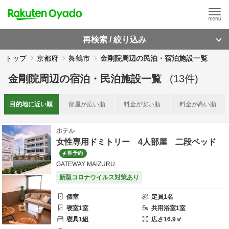
再検索 / 絞り込み
トップ
京都府
舞鶴市
金剛院周辺の民泊・宿泊施設一覧
金剛院周辺
の
宿泊・民泊施設一覧
(
13
件)
目的地に
近い順
部屋が
広い順
料金が
安い順
料金が
高い順
ホテル
女性専用ドミトリー 4人部屋 二段ベッド
即予約
GATEWAY MAIZURU
新型コロナウイルス対策あり
個室
定員
1
名
寝室
1
室
共用
浴室
1
室
寝具
1
組
広さ
16.9
㎡