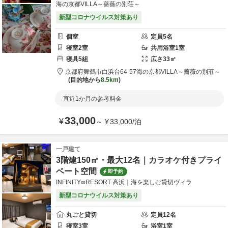
海の京都VILLA～薔薇の別荘～
新型コロナウイルス対策あり
個室
定員
5
名
寝室
2
室
共用
浴室
1
室
寝具
5
組
広さ
33
㎡
京都府
舞鶴市
白浜台64-57
海の京都VILLA～薔薇の別荘～
目的地から
8.5km
直近1か月の参考料金
33,000
¥
～
¥
33,000
/
泊
一戸建て
3階建150㎡・最大12名｜カラオケ付きプライ
ベート空間
即予約
INFINITY∞RESORT 高浜｜海を楽しむ貸切ヴィラ
新型コロナウイルス対策あり
丸ごと貸切
定員
12
名
寝室
3
室
浴室
1
室