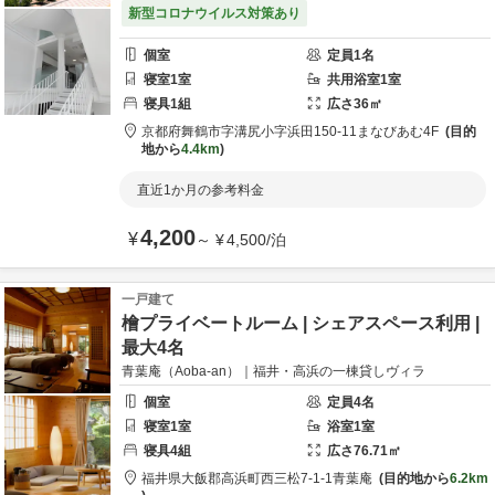
新型コロナウイルス対策あり
個室
定員
1
名
寝室
1
室
共用
浴室
1
室
寝具
1
組
広さ
36
㎡
京都府
舞鶴市
字溝尻小字浜田150-11
まなびあむ4F
目的
地から
4.4km
直近1か月の参考料金
4,200
¥
～
¥
4,500
/
泊
一戸建て
檜プライベートルーム | シェアスペース利用 |
最大4名
青葉庵（Aoba-an）｜福井・高浜の一棟貸しヴィラ
個室
定員
4
名
寝室
1
室
浴室
1
室
寝具
4
組
広さ
76.71
㎡
福井県
大飯郡
高浜町西三松7-1-1
青葉庵
目的地から
6.2km