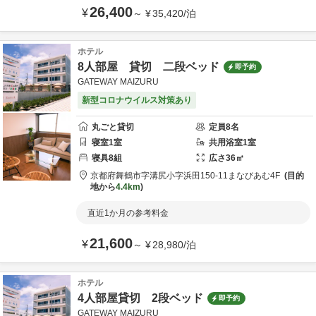
26,400
¥
～
¥
35,420
/
泊
ホテル
8人部屋 貸切 二段ベッド
即予約
GATEWAY MAIZURU
新型コロナウイルス対策あり
丸ごと貸切
定員
8
名
寝室
1
室
共用
浴室
1
室
寝具
8
組
広さ
36
㎡
京都府
舞鶴市
字溝尻小字浜田150-11
まなびあむ4F
目的
地から
4.4km
直近1か月の参考料金
21,600
¥
～
¥
28,980
/
泊
ホテル
4人部屋貸切 2段ベッド
即予約
GATEWAY MAIZURU