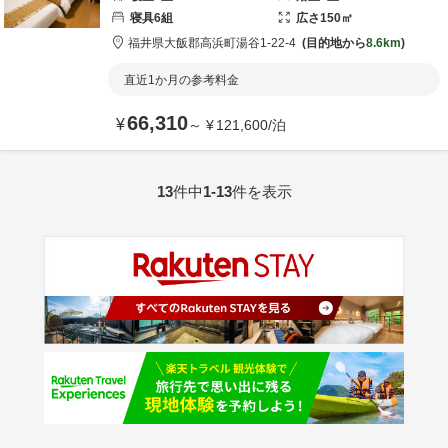
寝具
6
組
広さ
150
㎡
福井県
大飯郡
高浜町湯谷1-22-4
目的地から
8.6km
直近1か月の参考料金
66,310
¥
～
¥
121,600
/
泊
13
件中
1-13
件を表示