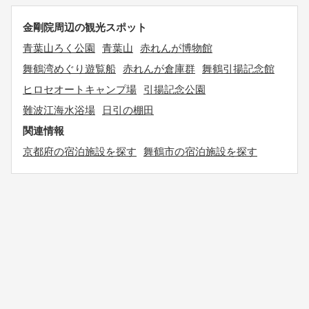
金剛院周辺の観光スポット
青葉山ろく公園
青葉山
赤れんが博物館
舞鶴湾めぐり遊覧船
赤れんが倉庫群
舞鶴引揚記念館
ヒロセオートキャンプ場
引揚記念公園
難波江海水浴場
日引の棚田
関連情報
京都府の宿泊施設を探す
舞鶴市の宿泊施設を探す