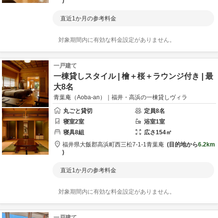
直近1か月の参考料金
対象期間内に有効な料金設定がありません。
一戸建て
一棟貸しスタイル | 檜＋桜＋ラウンジ付き | 最
大8名
青葉庵（Aoba-an）｜福井・高浜の一棟貸しヴィラ
丸ごと貸切
定員
8
名
寝室
2
室
浴室
1
室
寝具
8
組
広さ
154
㎡
福井県
大飯郡
高浜町西三松7-1-1
青葉庵
目的地から
6.2km
直近1か月の参考料金
対象期間内に有効な料金設定がありません。
一戸建て