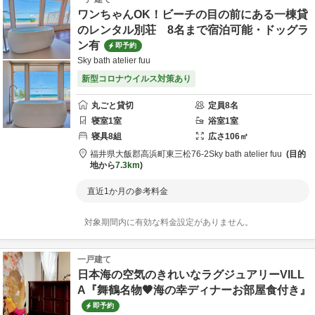
ワンちゃんOK！ビーチの目の前にある一棟貸
のレンタル別荘 8名まで宿泊可能・ドッグラ
ン有
即予約
Sky bath atelier fuu
新型コロナウイルス対策あり
丸ごと貸切
定員
8
名
寝室
1
室
浴室
1
室
寝具
8
組
広さ
106
㎡
福井県
大飯郡
高浜町東三松76-2
Sky bath atelier fuu
目的
地から
7.3km
直近1か月の参考料金
対象期間内に有効な料金設定がありません。
一戸建て
日本海の空気のきれいなラグジュアリーVILL
A『舞鶴名物🖤海の幸ディナーお部屋食付き』
即予約