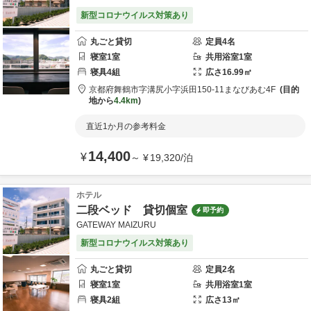
新型コロナウイルス対策あり
丸ごと貸切
定員
4
名
寝室
1
室
共用
浴室
1
室
寝具
4
組
広さ
16.99
㎡
京都府
舞鶴市
字溝尻小字浜田150-11
まなびあむ4F
目的
地から
4.4km
直近1か月の参考料金
14,400
¥
～
¥
19,320
/
泊
ホテル
二段ベッド 貸切個室
即予約
GATEWAY MAIZURU
新型コロナウイルス対策あり
丸ごと貸切
定員
2
名
寝室
1
室
共用
浴室
1
室
寝具
2
組
広さ
13
㎡