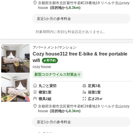
京都府
京都市
北区紫竹牛若町28番地19 リベルテ北山
cozy
house
目的地から
8.3km
直近1か月の参考料金
対象期間内に有効な料金設定がありません。
アパートメント/マンション
Cozy house312 free E-bike & free portable
wifi
即予約
cozy house
新型コロナウイルス対策あり
丸ごと貸切
定員
3
名
寝室
1
室
浴室
1
室
寝具
2
組
広さ
25
㎡
京都府
京都市
北区紫竹牛若町28番地19 リベルテ北山
cozy
house
目的地から
8.3km
直近1か月の参考料金