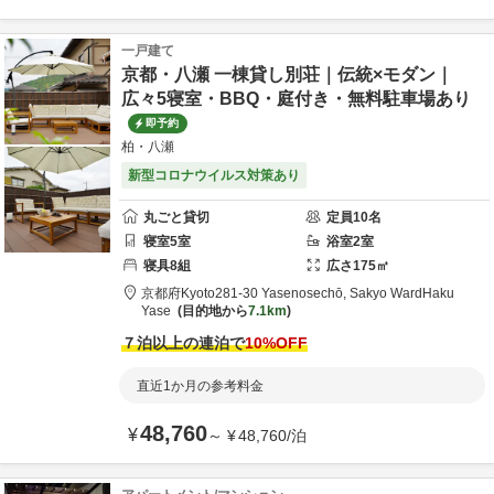
一戸建て
京都・八瀬 一棟貸し別荘｜伝統×モダン｜
広々5寝室・BBQ・庭付き・無料駐車場あり
即予約
柏・八瀬
新型コロナウイルス対策あり
丸ごと貸切
定員
10
名
寝室
5
室
浴室
2
室
寝具
8
組
広さ
175
㎡
京都府
Kyoto
281-30 Yasenosechō, Sakyo Ward
Haku
Yase
目的地から
7.1km
７泊以上の連泊で
10
%OFF
直近1か月の参考料金
48,760
¥
～
¥
48,760
/
泊