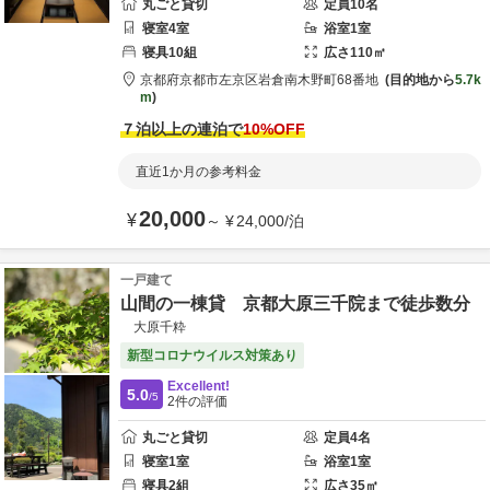
丸ごと貸切
定員
10
名
寝室
4
室
浴室
1
室
寝具
10
組
広さ
110
㎡
京都府
京都市
左京区岩倉南木野町68番地
目的地から
5.7k
m
７泊以上の連泊で
10
%OFF
直近1か月の参考料金
20,000
¥
～
¥
24,000
/
泊
一戸建て
山間の一棟貸 京都大原三千院まで徒歩数分
大原千粋
新型コロナウイルス対策あり
Excellent!
5.0
/5
2
件の評価
丸ごと貸切
定員
4
名
寝室
1
室
浴室
1
室
寝具
2
組
広さ
35
㎡