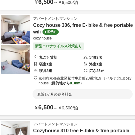
6,500
¥
～
¥
6,500
/
泊
アパートメント/マンション
Cozy house 306, free E- bike & free portable
wifi
即予約
cozy house
新型コロナウイルス対策あり
丸ごと貸切
定員
3
名
寝室
1
室
浴室
1
室
寝具
2
組
広さ
25
㎡
京都府
京都市
北区紫竹牛若町28番地19 リベルテ北山
cozy
house
目的地から
8.3km
直近1か月の参考料金
6,500
¥
～
¥
6,500
/
泊
アパートメント/マンション
Cozyhouse 310 free E-bike & free portable