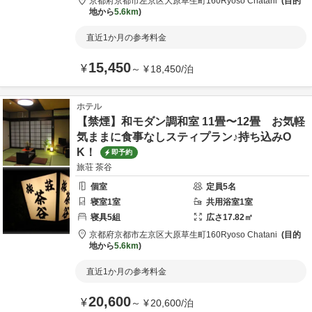
京都府
京都市
左京区大原草生町160
Ryoso Chatani
目的
地から
5.6km
直近1か月の参考料金
15,450
¥
～
¥
18,450
/
泊
ホテル
【禁煙】和モダン調和室 11畳〜12畳 お気軽
気ままに食事なしスティプラン♪持ち込みO
K！
即予約
旅荘 茶谷
個室
定員
5
名
寝室
1
室
共用
浴室
1
室
寝具
5
組
広さ
17.82
㎡
京都府
京都市
左京区大原草生町160
Ryoso Chatani
目的
地から
5.6km
直近1か月の参考料金
20,600
¥
～
¥
20,600
/
泊