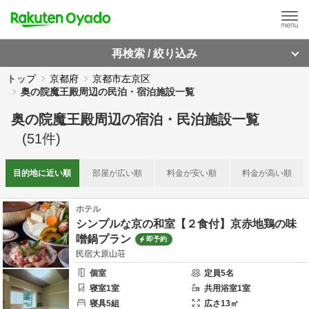
再検索 / 絞り込み
トップ
京都府
京都市左京区
奥の院魔王殿周辺の民泊・宿泊施設一覧
奥の院魔王殿周辺
の
宿泊・民泊施設一覧
(
51
件)
目的地に
近い順
部屋が
広い順
料金が
安い順
料金が
高い順
ホテル
シンプルな京の和室【２食付】京赤地鶏の味
噌鍋プラン
即予約
民宿大原山荘
個室
定員
5
名
寝室
1
室
共用
浴室
1
室
寝具
5
組
広さ
13
㎡