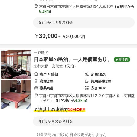
京都府
京都市
左京区大原勝林院町34
大原千粋
目的地から
6.2km
直近1か月の参考料金
30,000
¥
～
¥
30,000
/
泊
一戸建て
日本家屋の民泊、一人用個室あり。
即予約
京都大原 文胡堂（民泊）
丸ごと貸切
定員
10
名
寝室
2
室
共用
浴室
1
室
寝具
6
組
広さ
90
㎡
京都府
京都市
左京区大原勝林院町２２０
京都大原 文胡堂
（民泊）
目的地から
6.2km
７泊以上の連泊で
10
%OFF
直近1か月の参考料金
対象期間内に有効な料金設定がありません。