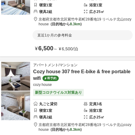
寝室
1
室
浴室
1
室
寝具
2
組
広さ
25
㎡
京都府
京都市
北区紫竹牛若町28番地19 リベルテ北山
cozy
house
目的地から
8.3km
直近1か月の参考料金
6,500
¥
～
¥
6,500
/
泊
アパートメント/マンション
Cozy house 307 free E-bike & free portable
wifi
即予約
cozy house
新型コロナウイルス対策あり
丸ごと貸切
定員
3
名
寝室
1
室
浴室
1
室
寝具
2
組
広さ
25
㎡
京都府
京都市
北区紫竹牛若町28番地19 リベルテ北山
cozy
house
目的地から
8.3km