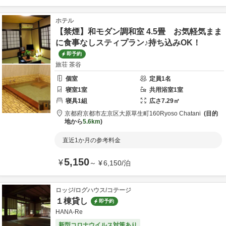
ホテル
【禁煙】和モダン調和室 4.5畳 お気軽気まま
に食事なしスティプラン♪持ち込みOK！
即予約
旅荘 茶谷
個室
定員
1
名
寝室
1
室
共用
浴室
1
室
寝具
1
組
広さ
7.29
㎡
京都府
京都市
左京区大原草生町160
Ryoso Chatani
目的
地から
5.6km
直近1か月の参考料金
5,150
¥
～
¥
6,150
/
泊
ロッジ/ログハウス/コテージ
１棟貸し
即予約
HANA-Re
新型コロナウイルス対策あり