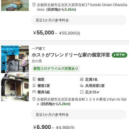
京都府
京都市
左京区大原草生町17
Yumoto Onsen OharaSa
nsou
目的地から
5.2km
直近1か月の参考料金
55,000
¥
～
¥
55,000
/
泊
一戸建て
ホストがフレンドリーな家の個室洋室
即予約
京の里
新型コロナウイルス対策あり
個室
定員
3
名
寝室
1
室
共用
浴室
1
室
寝具
3
組
広さ
15
㎡
京都府
京都市
左京区岩倉長谷町１２４８番地２
Kyo no Sat
o
目的地から
5.2km
直近1か月の参考料金
6,900
¥
～
¥
6,900
/
泊