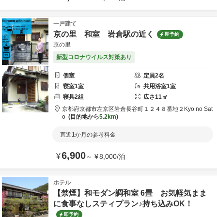
一戸建て
京の里 和室 岩倉駅の近く
即予約
京の里
新型コロナウイルス対策あり
個室
定員
2
名
寝室
1
室
共用
浴室
1
室
寝具
2
組
広さ
11
㎡
京都府
京都市
左京区岩倉長谷町１２４８番地２
Kyo no Sat
o
目的地から
5.2km
直近1か月の参考料金
6,900
¥
～
¥
8,000
/
泊
ホテル
【禁煙】和モダン調和室 6畳 お気軽気まま
に食事なしスティプラン♪持ち込みOK！
即予約