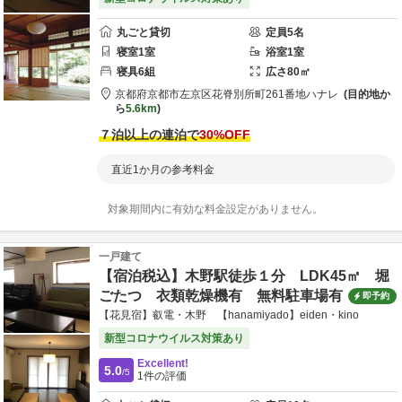
丸ごと貸切
定員
5
名
寝室
1
室
浴室
1
室
寝具
6
組
広さ
80
㎡
京都府
京都市
左京区花脊別所町261番地
ハナレ
目的地か
ら
5.6km
７泊以上の連泊で
30
%OFF
直近1か月の参考料金
対象期間内に有効な料金設定がありません。
一戸建て
【宿泊税込】木野駅徒歩１分 LDK45㎡ 堀
ごたつ 衣類乾燥機有 無料駐車場有
即予約
【花見宿】叡電・木野 【hanamiyado】eiden・kino
新型コロナウイルス対策あり
Excellent!
5.0
/5
1
件の評価