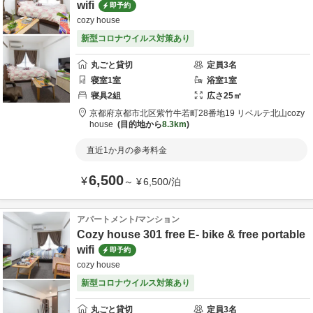
wifi
即予約
cozy house
新型コロナウイルス対策あり
丸ごと貸切
定員
3
名
寝室
1
室
浴室
1
室
寝具
2
組
広さ
25
㎡
京都府
京都市
北区紫竹牛若町28番地19 リベルテ北山
cozy
house
目的地から
8.3km
直近1か月の参考料金
6,500
¥
～
¥
6,500
/
泊
アパートメント/マンション
Cozy house 301 free E- bike & free portable
wifi
即予約
cozy house
新型コロナウイルス対策あり
丸ごと貸切
定員
3
名