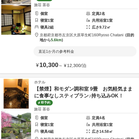
旅荘 茶谷
個室
定員
2
名
寝室
1
室
共用
浴室
1
室
寝具
2
組
広さ
9.72
㎡
京都府
京都市
左京区大原草生町160
Ryoso Chatani
目的
地から
5.6km
直近1か月の参考料金
10,300
¥
～
¥
12,300
/
泊
ホテル
【禁煙】和モダン調和室 9畳 お気軽気まま
に食事なしスティプラン♪持ち込みOK！
即予約
旅荘 茶谷
個室
定員
4
名
寝室
1
室
共用
浴室
1
室
寝具
4
組
広さ
14.58
㎡