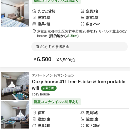
新型コロナウイルス対策あり
丸ごと貸切
定員
3
名
寝室
1
室
浴室
1
室
寝具
2
組
広さ
25
㎡
京都府
京都市
北区紫竹牛若町28番地19 リベルテ北山
cozy
house
目的地から
8.3km
直近1か月の参考料金
6,500
¥
～
¥
6,500
/
泊
アパートメント/マンション
Cozy house 411 free E-bike & free portable
wifi
即予約
cozy house
新型コロナウイルス対策あり
個室
定員
3
名
寝室
1
室
浴室
1
室
寝具
2
組
広さ
25
㎡