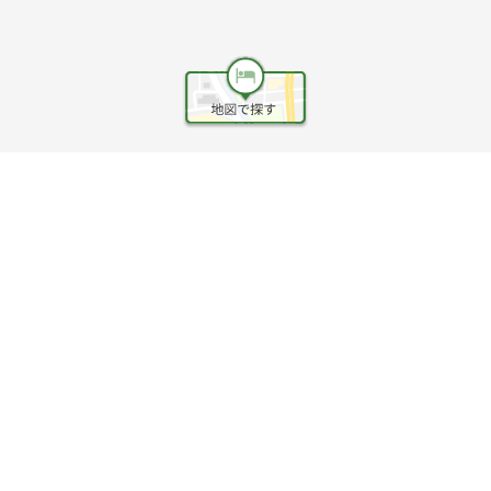
ヘルプ
利用規約
旅行業約款
旅行条件書
旅行業務取扱料金表
個人情報保護方針
会社情報
クッキーポリシー
©Rakuten Group, Inc.