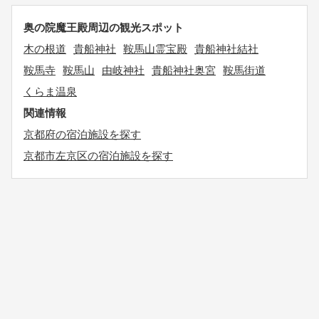
奥の院魔王殿周辺の観光スポット
木の根道
貴船神社
鞍馬山霊宝殿
貴船神社結社
鞍馬寺
鞍馬山
由岐神社
貴船神社奥宮
鞍馬街道
くらま温泉
関連情報
京都府の宿泊施設を探す
京都市左京区の宿泊施設を探す