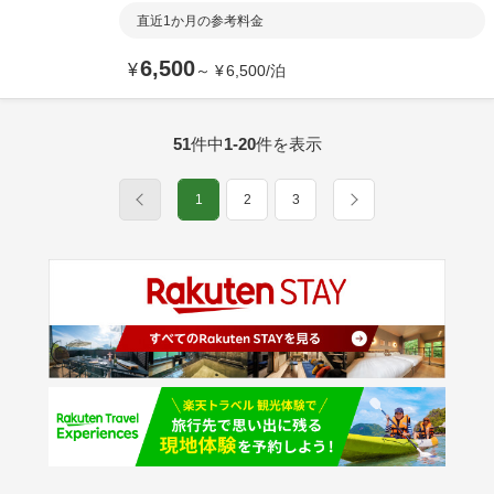
直近1か月の参考料金
6,500
¥
～
¥
6,500
/
泊
51
件中
1-20
件を表示
1
2
3