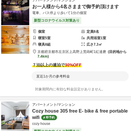
アパートメント/マンション
お一人様から4名さままで御予約頂けます
電車、バス停より歩いて1分の個室
新型コロナウイルス対策あり
個室
定員
8
名
寝室
5
室
共用
浴室
1
室
寝具
8
組
広さ
7.3
㎡
京都府
京都市
左京区上高野上荒蒔町1
紅達磨
目的地から
7.4km
７泊以上の連泊で
30
%OFF
直近1か月の参考料金
対象期間内に有効な料金設定がありません。
アパートメント/マンション
Cozy house 305 free E- bike & free portable
wifi
即予約
cozy house