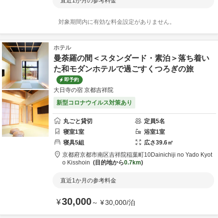
直近1か月の参考料金
対象期間内に有効な料金設定がありません。
ホテル
曼荼羅の間＜スタンダード・素泊＞落ち着い
た和モダンホテルで過ごすくつろぎの旅
即予約
大日寺の宿 京都吉祥院
新型コロナウイルス対策あり
丸ごと貸切
定員
5
名
寝室
1
室
浴室
1
室
寝具
5
組
広さ
39.6
㎡
京都府
京都市
南区吉祥院稲葉町10
Dainichiji no Yado Kyot
o Kisshoin
目的地から
0.7km
直近1か月の参考料金
30,000
¥
～
¥
30,000
/
泊