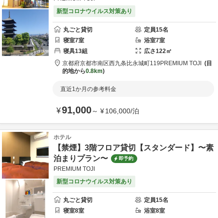
新型コロナウイルス対策あり
丸ごと貸切
定員
15
名
寝室
7
室
浴室
7
室
寝具
13
組
広さ
122
㎡
京都府
京都市
南区西九条比永城町119
PREMIUM TOJI
目
的地から
0.8km
直近1か月の参考料金
91,000
¥
～
¥
106,000
/
泊
ホテル
【禁煙】3階フロア貸切【スタンダード】〜素
泊まりプラン〜
即予約
PREMIUM TOJI
新型コロナウイルス対策あり
丸ごと貸切
定員
15
名
寝室
8
室
浴室
8
室