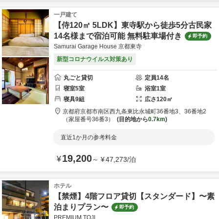
一戸建て
【侍120㎡ 5LDK】東寺駅から徒歩5分古民家
14名様まで宿泊可能 無料駐車場付き
即予約
Samurai Garage House 京都東寺
新型コロナウイルス対策あり
丸ごと貸切
定員
14
名
寝室
5
室
浴室
1
室
寝具
9
組
広さ
120
㎡
京都府
京都市
南区西九条東比永城町36番地3、36番地2
（家屋番号36番3）
目的地から
0.7km
直近1か月の参考料金
19,200
¥
～
¥
47,273
/
泊
ホテル
【禁煙】4階フロア貸切【スタンダード】〜素
泊まりプラン〜
即予約
PREMIUM TOJI