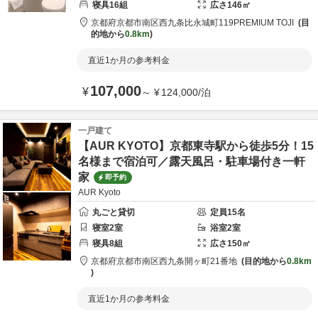
寝具
16
組
広さ
146
㎡
京都府
京都市
南区西九条比永城町119
PREMIUM TOJI
目
的地から
0.8km
直近1か月の参考料金
107,000
¥
～
¥
124,000
/
泊
一戸建て
【AUR KYOTO】京都東寺駅から徒歩5分！15
名様まで宿泊可／露天風呂・駐車場付き一軒
家
即予約
AUR Kyoto
丸ごと貸切
定員
15
名
寝室
2
室
浴室
2
室
寝具
8
組
広さ
150
㎡
京都府
京都市
南区西九条開ヶ町21番地
目的地から
0.8km
直近1か月の参考料金