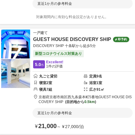
直近1か月の参考料金
対象期間内に有効な料金設定がありません。
一戸建て
GUEST HOUSE DISCOVERY SHIP
即予約
DISCOVERY SHIP 十条駅から徒歩5分
新型コロナウイルス対策あり
Excellent!
5.0
/5
1
件の評価
丸ごと貸切
定員
9
名
寝室
2
室
浴室
1
室
寝具
7
組
広さ
91
㎡
京都府
京都市
南区西九条森本町5番地
GUEST HOUSE DIS
COVERY SHIP
目的地から
0.5km
直近1か月の参考料金
21,000
¥
～
¥
27,000
/
泊