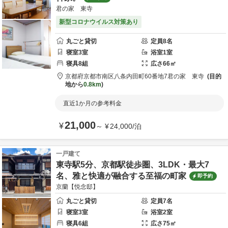
君の家 東寺
新型コロナウイルス対策あり
丸ごと貸切
定員
8
名
寝室
3
室
浴室
1
室
寝具
8
組
広さ
66
㎡
京都府
京都市
南区八条内田町60番地7
君の家 東寺
目的
地から
0.8km
直近1か月の参考料金
21,000
¥
～
¥
24,000
/
泊
一戸建て
東寺駅5分、京都駅徒歩圏、3LDK・最大7
名、雅と快適が融合する至福の町家
即予約
京蘭【悦念邸】
丸ごと貸切
定員
7
名
寝室
3
室
浴室
2
室
寝具
6
組
広さ
75
㎡