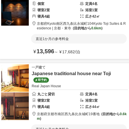
個室
定員
4
名
寝室
2
室
浴室
1
室
寝具
4
組
広さ
42
㎡
京都府
Kyoto
南区西九条比永城町104
Kyoto Toji Suites & R
esidence | 京都・東寺
目的地から
0.6km
直近1か月の参考料金
13,596
¥
～
¥
17,682
/
泊
一戸建て
Japanese traditional house near Toji
即予約
Real Japan House
丸ごと貸切
定員
4
名
寝室
2
室
浴室
1
室
寝具
4
組
広さ
44
㎡
京都府
京都市
南区西九条比永城町19番地
目的地から
0.6k
m