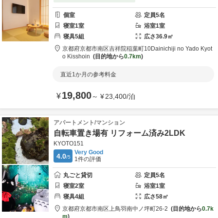
個室
定員
5
名
寝室
1
室
浴室
1
室
寝具
5
組
広さ
36.9
㎡
京都府
京都市
南区吉祥院稲葉町10
Dainichiji no Yado Kyot
o Kisshoin
目的地から
0.7km
直近1か月の参考料金
19,800
¥
～
¥
23,400
/
泊
アパートメント/マンション
自転車置き場有 リフォーム済み2LDK
KYOTO151
Very Good
4.0
/5
1
件の評価
丸ごと貸切
定員
5
名
寝室
2
室
浴室
1
室
寝具
4
組
広さ
58
㎡
京都府
京都市
南区上鳥羽南中ノ坪町26-2
目的地から
0.7k
m