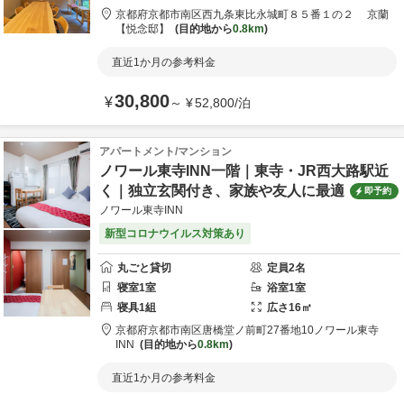
京都府
京都市
南区西九条東比永城町８５番１の２
京蘭
【悦念邸】
目的地から
0.8km
直近1か月の参考料金
30,800
¥
～
¥
52,800
/
泊
アパートメント/マンション
ノワール東寺INN一階｜東寺・JR西大路駅近
く｜独立玄関付き、家族や友人に最適
即予約
ノワール東寺INN
新型コロナウイルス対策あり
丸ごと貸切
定員
2
名
寝室
1
室
浴室
1
室
寝具
1
組
広さ
16
㎡
京都府
京都市
南区唐橋堂ノ前町27番地10
ノワール東寺
INN
目的地から
0.8km
直近1か月の参考料金