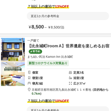
７泊以上の連泊で
13
%OFF
直近1か月の参考料金
8,500
¥
～
¥
8,500
/
泊
一戸建て
【比永城町/room A】世界遺産を楽しめるお宿
即予約
まち結い民泊 Kamon Inn 比永城町
新型コロナウイルス対策あり
個室
定員
3
名
寝室
1
室
浴室
1
室
寝具
3
組
広さ
37
㎡
京都府
京都市
南区西九条比永城町１１４番地
目的地から
0.7km
７泊以上の連泊で
10
%OFF
直近1か月の参考料金