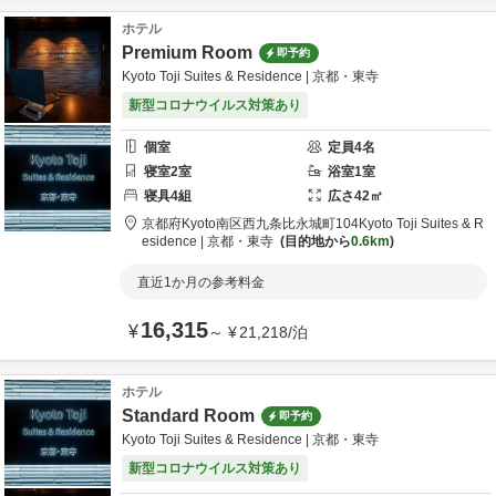
ホテル
Premium Room
即予約
Kyoto Toji Suites & Residence | 京都・東寺
新型コロナウイルス対策あり
個室
定員
4
名
寝室
2
室
浴室
1
室
寝具
4
組
広さ
42
㎡
京都府
Kyoto
南区西九条比永城町104
Kyoto Toji Suites & R
esidence | 京都・東寺
目的地から
0.6km
直近1か月の参考料金
16,315
¥
～
¥
21,218
/
泊
ホテル
Standard Room
即予約
Kyoto Toji Suites & Residence | 京都・東寺
新型コロナウイルス対策あり