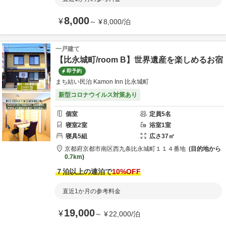
8,000
¥
～
¥
8,000
/
泊
一戸建て
【比永城町/room B】世界遺産を楽しめるお宿
即予約
まち結い民泊 Kamon Inn 比永城町
新型コロナウイルス対策あり
個室
定員
5
名
寝室
2
室
浴室
1
室
寝具
5
組
広さ
37
㎡
京都府
京都市
南区西九条比永城町１１４番地
目的地から
0.7km
７泊以上の連泊で
10
%OFF
直近1か月の参考料金
19,000
¥
～
¥
22,000
/
泊