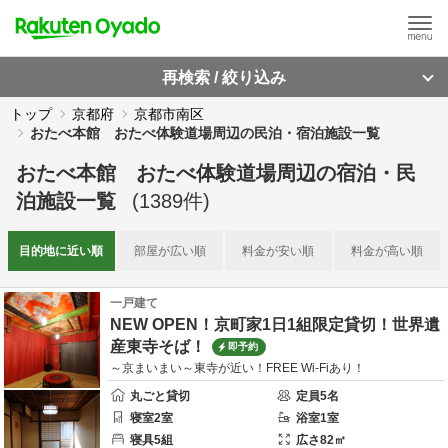
再検索 / 絞り込み
トップ
京都府
京都市南区
おたべ本館 おたべ体験道場周辺の民泊・宿泊施設一覧
おたべ本館 おたべ体験道場周辺
の
宿泊・民
泊施設一覧
(
1389
件)
目的地に
近い順
部屋が
広い順
料金が
安い順
料金が
高い順
一戸建て
NEW OPEN！京町家1日1組限定貸切！世界遺
産東寺そば！
即予約
～京まいまい～東寺が近い！FREE Wi-Fiあり！
丸ごと貸切
定員
5
名
寝室
2
室
浴室
1
室
寝具
5
組
広さ
82
㎡