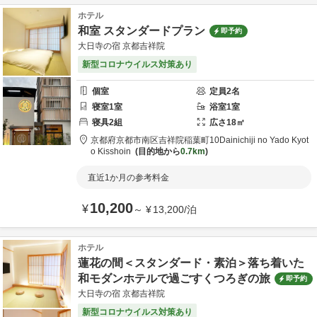
ホテル
和室 スタンダードプラン
即予約
大日寺の宿 京都吉祥院
新型コロナウイルス対策あり
個室
定員
2
名
寝室
1
室
浴室
1
室
寝具
2
組
広さ
18
㎡
京都府
京都市
南区吉祥院稲葉町10
Dainichiji no Yado Kyot
o Kisshoin
目的地から
0.7km
直近1か月の参考料金
10,200
¥
～
¥
13,200
/
泊
ホテル
蓮花の間＜スタンダード・素泊＞落ち着いた
和モダンホテルで過ごすくつろぎの旅
即予約
大日寺の宿 京都吉祥院
新型コロナウイルス対策あり