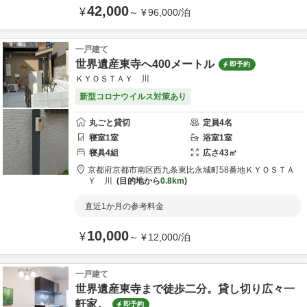
42,000
¥
～
¥
96,000
/
泊
一戸建て
世界遺産東寺へ400メートル
即予約
ＫＹＯＳＴＡＹ 川
新型コロナウイルス対策あり
丸ごと貸切
定員
4
名
寝室
1
室
浴室
1
室
寝具
4
組
広さ
43
㎡
京都府
京都市
南区西九条東比永城町58番地
ＫＹＯＳＴＡ
Ｙ 川
目的地から
0.8km
直近1か月の参考料金
10,000
¥
～
¥
12,000
/
泊
一戸建て
世界遺産東寺まで徒歩二分。貸し切り広々一
軒家。
即予約