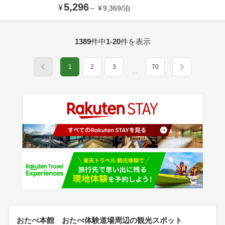
5,296
¥
～
¥
9,369
/
泊
1389
件中
1-20
件を表示
1
2
3
70
…
おたべ本館 おたべ体験道場周辺の観光スポット