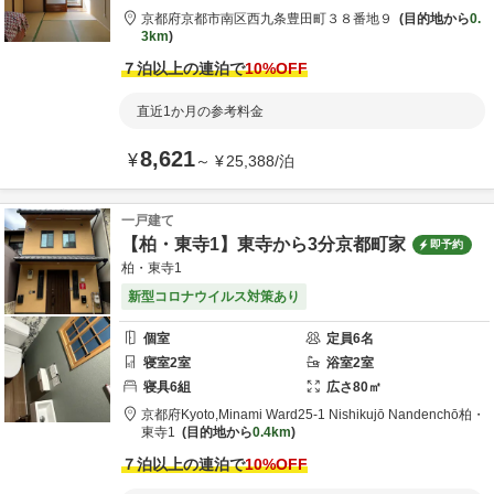
京都府
京都市
南区西九条豊田町３８番地９
目的地から
0.
3km
７泊以上の連泊で
10
%OFF
直近1か月の参考料金
8,621
¥
～
¥
25,388
/
泊
一戸建て
【柏・東寺1】東寺から3分京都町家
即予約
柏・東寺1
新型コロナウイルス対策あり
個室
定員
6
名
寝室
2
室
浴室
2
室
寝具
6
組
広さ
80
㎡
京都府
Kyoto,Minami Ward
25-1 Nishikujō Nandenchō
柏・
東寺1
目的地から
0.4km
７泊以上の連泊で
10
%OFF