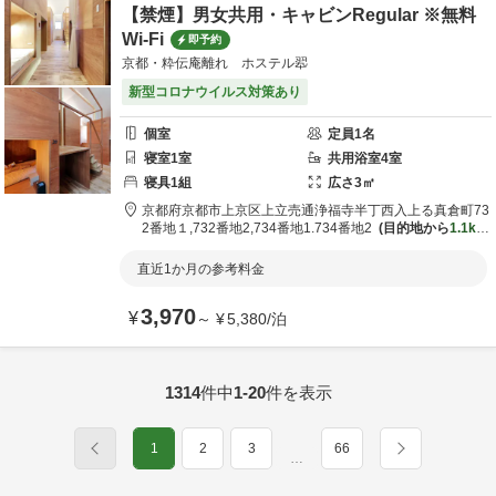
【禁煙】男女共用・キャビンRegular ※無料
Wi-Fi
即予約
京都・粋伝庵離れ ホステル翆
新型コロナウイルス対策あり
個室
定員
1
名
寝室
1
室
共用
浴室
4
室
寝具
1
組
広さ
3
㎡
京都府
京都市
上京区上立売通浄福寺半丁西入上る真倉町73
2番地１,732番地2,734番地1.734番地2
目的地から
1.1km
直近1か月の参考料金
3,970
¥
～
¥
5,380
/
泊
1314
件中
1-20
件を表示
1
2
3
66
…