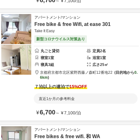
6,700
¥
～
¥
7,100
/
泊
アパートメント/マンション
Free bike & free Wifi, at ease 301
Take It Easy
新型コロナウイルス対策あり
丸ごと貸切
定員
2
名
寝室
1
室
浴室
1
室
寝具
3
組
広さ
25
㎡
京都府
京都市
北区紫野西藤ノ森町12番地22
目的地から
0.
6km
７泊以上の連泊で
15
%OFF
直近1か月の参考料金
6,700
¥
～
¥
7,100
/
泊
アパートメント/マンション
Free bikes & free wifi. 和 WA