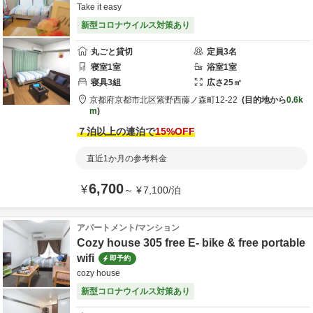
Take it easy
新型コロナウイルス対策あり
丸ごと貸切
定員
3
名
寝室
1
室
浴室
1
室
寝具
3
組
広さ
25
㎡
京都府
京都市
北区紫野西藤ノ森町12-22
目的地から
0.6k
m
７泊以上の連泊で
15
%OFF
直近1か月の参考料金
6,700
¥
～
¥
7,100
/
泊
アパートメント/マンション
Cozy house 305 free E- bike & free portable
wifi
即予約
cozy house
新型コロナウイルス対策あり