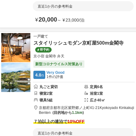
直近1か月の参考料金
20,000
¥
～
¥
23,000
/
泊
一戸建て
スタイリッシュモダン京町屋500m金閣寺
即予約
京小宿 金閣寺 弁天
新型コロナウイルス対策あり
Very Good
4.0
/5
1
件の評価
丸ごと貸切
定員
6
名
寝室
2
室
浴室
1
室
寝具
5
組
広さ
40
㎡
京都府
京都市
北区紫野郷ノ上町41-21
Kyokoyado Kinkakuji
Benten
目的地から
1.1km
７泊以上の連泊で
10
%OFF
直近1か月の参考料金