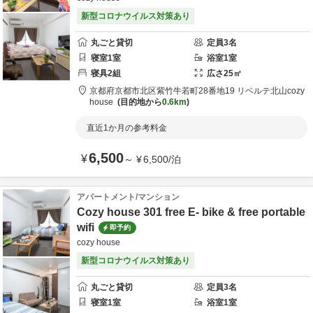
新型コロナウイルス対策あり
丸ごと貸切
定員
3
名
寝室
1
室
浴室
1
室
寝具
2
組
広さ
25
㎡
京都府
京都市
北区紫竹牛若町28番地19 リベルテ北山
cozy
house
目的地から
0.6km
直近1か月の参考料金
6,500
¥
～
¥
6,500
/
泊
アパートメント/マンション
Cozy house 301 free E- bike & free portable
wifi
即予約
cozy house
新型コロナウイルス対策あり
丸ごと貸切
定員
3
名
寝室
1
室
浴室
1
室