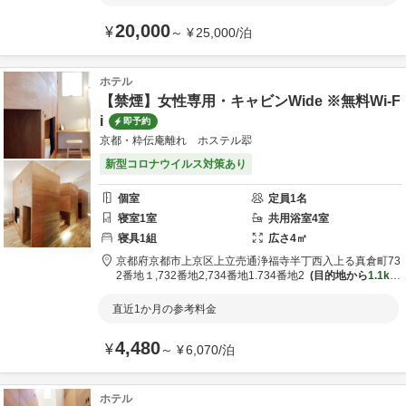
20,000
¥
～
¥
25,000
/
泊
ホテル
【禁煙】女性専用・キャビンWide ※無料Wi-F
i
即予約
京都・粋伝庵離れ ホステル翆
新型コロナウイルス対策あり
個室
定員
1
名
寝室
1
室
共用
浴室
4
室
寝具
1
組
広さ
4
㎡
京都府
京都市
上京区上立売通浄福寺半丁西入上る真倉町73
2番地１,732番地2,734番地1.734番地2
目的地から
1.1km
直近1か月の参考料金
4,480
¥
～
¥
6,070
/
泊
ホテル