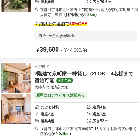
寝具
6
組
広さ
78.6
㎡
京都府
京都市
北区紫野上門前町34
和食店が営む京町屋の宿
大徳寺 鮨長
目的地から
0.2km
７泊以上の連泊で
10
%OFF
直近1か月の参考料金
39,600
¥
～
¥
44,000
/
泊
一戸建て
2階建て京町家一棟貸し（2LDK）4名様まで
宿泊可能
即予約
大徳寺北側清寂の家
新型コロナウイルス対策あり
丸ごと貸切
定員
4
名
寝室
2
室
浴室
1
室
寝具
4
組
広さ
52
㎡
京都府
京都市
北区紫竹西南町37-13
大徳寺北側清寂の家
目的地から
0.4km