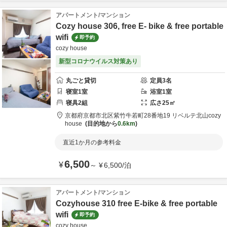
アパートメント/マンション
Cozy house 306, free E- bike & free portable
wifi
即予約
cozy house
新型コロナウイルス対策あり
丸ごと貸切
定員
3
名
寝室
1
室
浴室
1
室
寝具
2
組
広さ
25
㎡
京都府
京都市
北区紫竹牛若町28番地19 リベルテ北山
cozy
house
目的地から
0.6km
直近1か月の参考料金
6,500
¥
～
¥
6,500
/
泊
アパートメント/マンション
Cozyhouse 310 free E-bike & free portable
wifi
即予約
cozy house