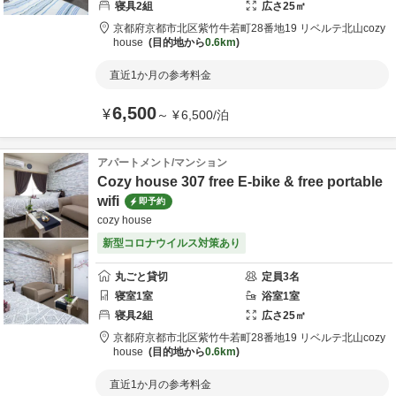
寝具
2
組
広さ
25
㎡
京都府
京都市
北区紫竹牛若町28番地19 リベルテ北山
cozy
house
目的地から
0.6km
直近1か月の参考料金
6,500
¥
～
¥
6,500
/
泊
アパートメント/マンション
Cozy house 307 free E-bike & free portable
wifi
即予約
cozy house
新型コロナウイルス対策あり
丸ごと貸切
定員
3
名
寝室
1
室
浴室
1
室
寝具
2
組
広さ
25
㎡
京都府
京都市
北区紫竹牛若町28番地19 リベルテ北山
cozy
house
目的地から
0.6km
直近1か月の参考料金