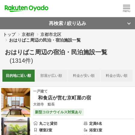
再検索 / 絞り込み
トップ
京都府
京都市北区
おはりばこ周辺の民泊・宿泊施設一覧
おはりばこ周辺
の
宿泊・民泊施設一覧
(
1314
件)
目的地に
近い順
部屋が
広い順
料金が
安い順
料金が
高い順
一戸建て
和食店が営む京町屋の宿
大徳寺 鮨長
新型コロナウイルス対策あり
丸ごと貸切
定員
6
名
寝室
2
室
浴室
1
室