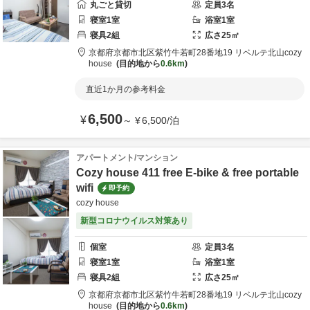
丸ごと貸切
定員
3
名
寝室
1
室
浴室
1
室
寝具
2
組
広さ
25
㎡
京都府
京都市
北区紫竹牛若町28番地19 リベルテ北山
cozy
house
目的地から
0.6km
直近1か月の参考料金
6,500
¥
～
¥
6,500
/
泊
アパートメント/マンション
Cozy house 411 free E-bike & free portable
wifi
即予約
cozy house
新型コロナウイルス対策あり
個室
定員
3
名
寝室
1
室
浴室
1
室
寝具
2
組
広さ
25
㎡
京都府
京都市
北区紫竹牛若町28番地19 リベルテ北山
cozy
house
目的地から
0.6km