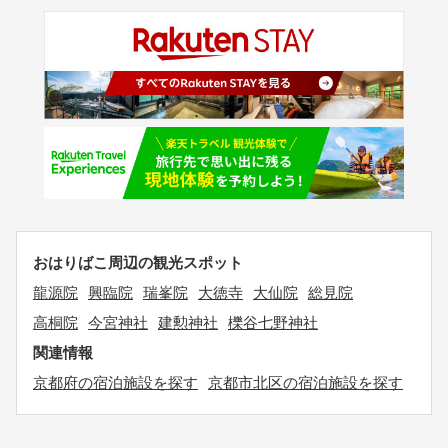
おはりばこ周辺の観光スポット
龍源院
興臨院
瑞峯院
大徳寺
大仙院
総見院
高桐院
今宮神社
建勲神社
櫟谷七野神社
関連情報
京都府の宿泊施設を探す
京都市北区の宿泊施設を探す