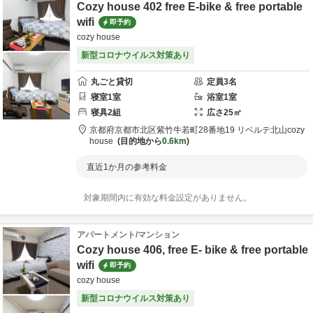
Cozy house 402 free E-bike & free portable
wifi
即予約
cozy house
新型コロナウイルス対策あり
丸ごと貸切
定員
3
名
寝室
1
室
浴室
1
室
寝具
2
組
広さ
25
㎡
京都府
京都市
北区紫竹牛若町28番地19 リベルテ北山
cozy
house
目的地から
0.6km
直近1か月の参考料金
対象期間内に有効な料金設定がありません。
アパートメント/マンション
Cozy house 406, free E- bike & free portable
wifi
即予約
cozy house
新型コロナウイルス対策あり