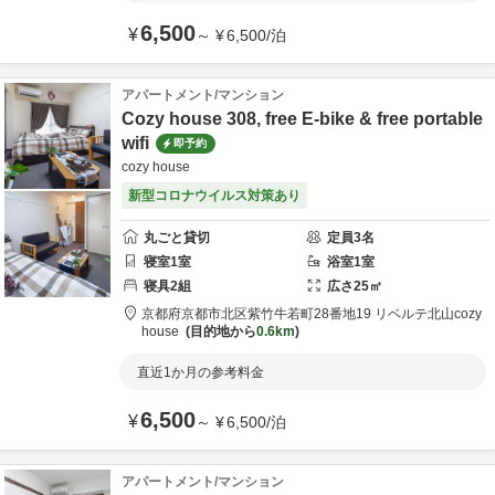
6,500
¥
～
¥
6,500
/
泊
アパートメント/マンション
Cozy house 308, free E-bike & free portable
wifi
即予約
cozy house
新型コロナウイルス対策あり
丸ごと貸切
定員
3
名
寝室
1
室
浴室
1
室
寝具
2
組
広さ
25
㎡
京都府
京都市
北区紫竹牛若町28番地19 リベルテ北山
cozy
house
目的地から
0.6km
直近1か月の参考料金
6,500
¥
～
¥
6,500
/
泊
アパートメント/マンション