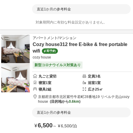
直近1か月の参考料金
対象期間内に有効な料金設定がありません。
アパートメント/マンション
Cozy house312 free E-bike & free portable
wifi
即予約
cozy house
新型コロナウイルス対策あり
丸ごと貸切
定員
3
名
寝室
1
室
浴室
1
室
寝具
2
組
広さ
25
㎡
京都府
京都市
北区紫竹牛若町28番地19 リベルテ北山
cozy
house
目的地から
0.6km
直近1か月の参考料金
6,500
¥
～
¥
6,500
/
泊