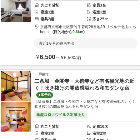
丸ごと貸切
定員
3
名
寝室
1
室
浴室
1
室
寝具
2
組
広さ
25
㎡
京都府
京都市
北区紫竹牛若町28番地19 リベルテ北山
cozy
house
目的地から
0.6km
直近1か月の参考料金
6,500
¥
～
¥
6,500
/
泊
一戸建て
二条城・金閣寺・大徳寺など有名観光地の近
く！吹き抜けの開放感溢れる和モダンな宿
即予約
【紅藤庵】二条城・金閣寺・大徳寺など有名観光地の近く！
吹き抜けの開放感溢れる和モダンな宿
新型コロナウイルス対策あり
丸ごと貸切
定員
10
名
寝室
3
室
浴室
2
室