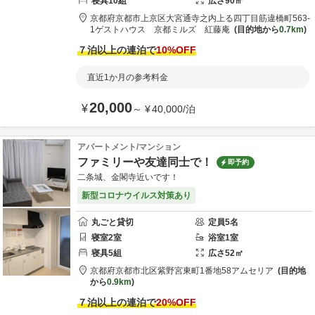
寝具
10
組
広さ
90
㎡
京都府
京都市
上京区大宮通寺之内上る四丁目筋違橋町563-
1
ゲストハウス 京都ミルズ 紅藤庵
目的地から
0.7km
７泊以上の連泊で
10
%OFF
直近1か月の参考料金
20,000
¥
～
¥
40,000
/
泊
アパートメント/マンション
ファミリーや友達同士で！
即予約
二条城、金閣寺近いです！
新型コロナウイルス対策あり
丸ごと貸切
定員
5
名
寝室
2
室
浴室
1
室
寝具
5
組
広さ
52
㎡
京都府
京都市北区
紫野宮東町1番地58
アムセリア
目的地
から
0.9km
７泊以上の連泊で
20
%OFF