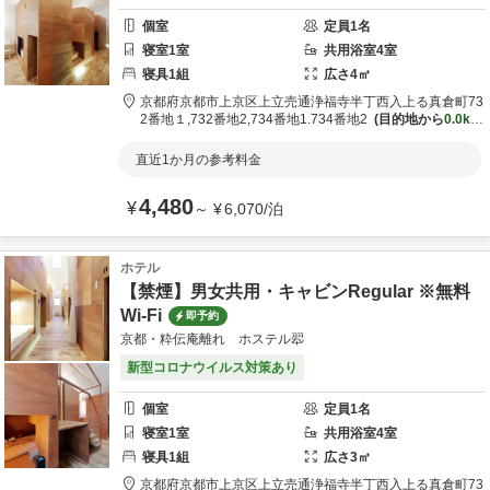
個室
定員
1
名
寝室
1
室
共用
浴室
4
室
寝具
1
組
広さ
4
㎡
京都府
京都市
上京区上立売通浄福寺半丁西入上る真倉町73
2番地１,732番地2,734番地1.734番地2
目的地から
0.0km
直近1か月の参考料金
4,480
¥
～
¥
6,070
/
泊
ホテル
【禁煙】男女共用・キャビンRegular ※無料
Wi-Fi
即予約
京都・粋伝庵離れ ホステル翆
新型コロナウイルス対策あり
個室
定員
1
名
寝室
1
室
共用
浴室
4
室
寝具
1
組
広さ
3
㎡
京都府
京都市
上京区上立売通浄福寺半丁西入上る真倉町73