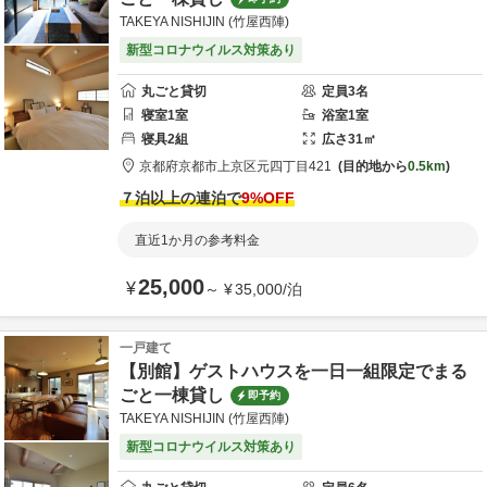
TAKEYA NISHIJIN (竹屋西陣)
新型コロナウイルス対策あり
丸ごと貸切
定員
3
名
寝室
1
室
浴室
1
室
寝具
2
組
広さ
31
㎡
京都府
京都市
上京区元四丁目421
目的地から
0.5km
７泊以上の連泊で
9
%OFF
直近1か月の参考料金
25,000
¥
～
¥
35,000
/
泊
一戸建て
【別館】ゲストハウスを一日一組限定でまる
ごと一棟貸し
即予約
TAKEYA NISHIJIN (竹屋西陣)
新型コロナウイルス対策あり