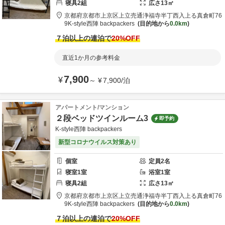
寝具
2
組
広さ
13
㎡
京都府
京都市
上京区上立売通浄福寺半丁西入上る真倉町76
9
K-style西陣 backpackers
目的地から
0.0km
７泊以上の連泊で
20
%OFF
直近1か月の参考料金
7,900
¥
～
¥
7,900
/
泊
アパートメント/マンション
２段ベッドツインルーム3
即予約
K-style西陣 backpackers
新型コロナウイルス対策あり
個室
定員
2
名
寝室
1
室
浴室
1
室
寝具
2
組
広さ
13
㎡
京都府
京都市
上京区上立売通浄福寺半丁西入上る真倉町76
9
K-style西陣 backpackers
目的地から
0.0km
７泊以上の連泊で
20
%OFF