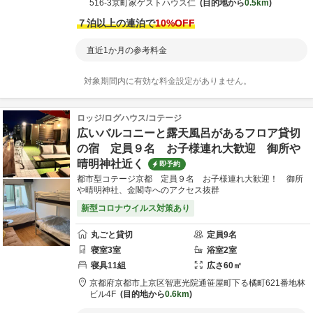
516-3
京町家ゲストハウス仁
目的地から
0.5km
７泊以上の連泊で
10
%OFF
直近1か月の参考料金
対象期間内に有効な料金設定がありません。
ロッジ/ログハウス/コテージ
広いバルコニーと露天風呂があるフロア貸切
の宿 定員９名 お子様連れ大歓迎 御所や
晴明神社近く
即予約
都市型コテージ京都 定員９名 お子様連れ大歓迎！ 御所
や晴明神社、金閣寺へのアクセス抜群
新型コロナウイルス対策あり
丸ごと貸切
定員
9
名
寝室
3
室
浴室
2
室
寝具
11
組
広さ
60
㎡
京都府
京都市上京区
智恵光院通笹屋町下る橘町621番地
林
ビル4F
目的地から
0.6km