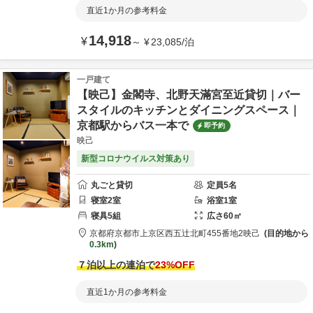
直近1か月の参考料金
14,918
¥
～
¥
23,085
/
泊
一戸建て
【映己】金閣寺、北野天滿宮至近貸切｜バー
スタイルのキッチンとダイニングスペース｜
京都駅からバス一本で
即予約
映己
新型コロナウイルス対策あり
丸ごと貸切
定員
5
名
寝室
2
室
浴室
1
室
寝具
5
組
広さ
60
㎡
京都府
京都市
上京区西五辻北町455番地2
映己
目的地から
0.3km
７泊以上の連泊で
23
%OFF
直近1か月の参考料金