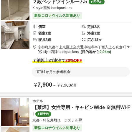
２段ベッドツインルーム5
即予約
K-style西陣 backpackers
新型コロナウイルス対策あり
個室
定員
2
名
寝室
1
室
浴室
1
室
寝具
2
組
広さ
13
㎡
京都府
京都市
上京区上立売通浄福寺半丁西入上る真倉町76
9
K-style西陣 backpackers
目的地から
0.0km
７泊以上の連泊で
20
%OFF
直近1か月の参考料金
7,900
¥
～
¥
7,900
/
泊
ホテル
【禁煙】女性専用・キャビンWide ※無料Wi-F
i
即予約
京都・粋伝庵離れ ホステル翆
新型コロナウイルス対策あり