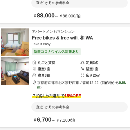
直近1か月の参考料金
88,000
¥
～
¥
88,000
/
泊
アパートメント/マンション
Free bikes & free wifi. 和 WA
Take it easy
新型コロナウイルス対策あり
丸ごと貸切
定員
3
名
寝室
1
室
浴室
1
室
寝具
3
組
広さ
25
㎡
京都府
京都市
北区紫野西藤ノ森町12-22
目的地から
0.6k
m
７泊以上の連泊で
15
%OFF
直近1か月の参考料金
6,700
¥
～
¥
7,100
/
泊