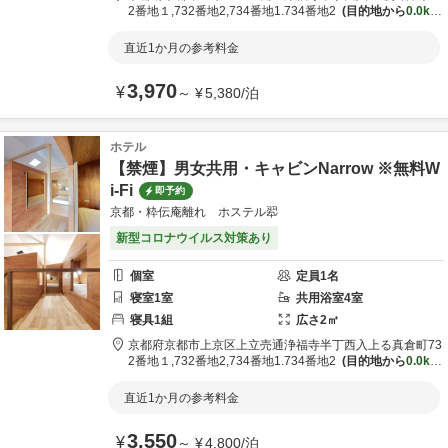
2番地１,732番地2,734番地1.734番地2
目的地から
0.0km
直近1か月の参考料金
3,970
¥
～
¥
5,380
/
泊
ホテル
【禁煙】男女共用・キャビンNarrow ※無料W
i-Fi
即予約
京都・粋伝庵離れ ホステル翆
新型コロナウイルス対策あり
個室
定員
1
名
寝室
1
室
共用
浴室
4
室
寝具
1
組
広さ
2
㎡
京都府
京都市
上京区上立売通浄福寺半丁西入上る真倉町73
2番地１,732番地2,734番地1.734番地2
目的地から
0.0km
直近1か月の参考料金
3,550
¥
～
¥
4,800
/
泊