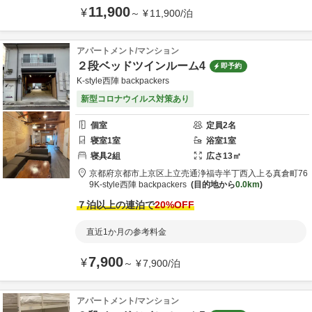
11,900
¥
～
¥
11,900
/
泊
アパートメント/マンション
２段ベッドツインルーム4
即予約
K-style西陣 backpackers
新型コロナウイルス対策あり
個室
定員
2
名
寝室
1
室
浴室
1
室
寝具
2
組
広さ
13
㎡
京都府
京都市
上京区上立売通浄福寺半丁西入上る真倉町76
9
K-style西陣 backpackers
目的地から
0.0km
７泊以上の連泊で
20
%OFF
直近1か月の参考料金
7,900
¥
～
¥
7,900
/
泊
アパートメント/マンション