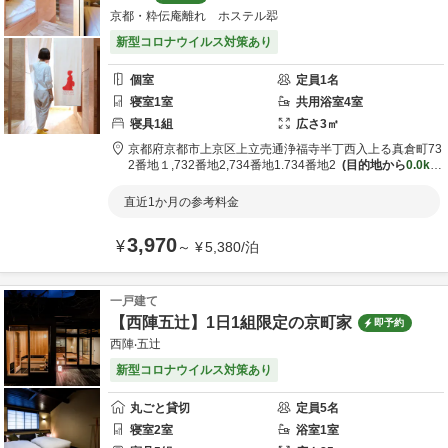
京都・粋伝庵離れ ホステル翆
新型コロナウイルス対策あり
個室
定員
1
名
寝室
1
室
共用
浴室
4
室
寝具
1
組
広さ
3
㎡
京都府
京都市
上京区上立売通浄福寺半丁西入上る真倉町73
2番地１,732番地2,734番地1.734番地2
目的地から
0.0km
直近1か月の参考料金
3,970
¥
～
¥
5,380
/
泊
一戸建て
【西陣五辻】1日1組限定の京町家
即予約
西陣‧五辻
新型コロナウイルス対策あり
丸ごと貸切
定員
5
名
寝室
2
室
浴室
1
室