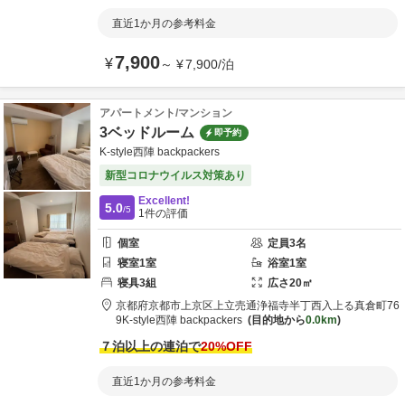
直近1か月の参考料金
7,900
¥
～
¥
7,900
/
泊
アパートメント/マンション
3ベッドルーム
即予約
K-style西陣 backpackers
新型コロナウイルス対策あり
Excellent!
5.0
/5
1
件の評価
個室
定員
3
名
寝室
1
室
浴室
1
室
寝具
3
組
広さ
20
㎡
京都府
京都市
上京区上立売通浄福寺半丁西入上る真倉町76
9
K-style西陣 backpackers
目的地から
0.0km
７泊以上の連泊で
20
%OFF
直近1か月の参考料金