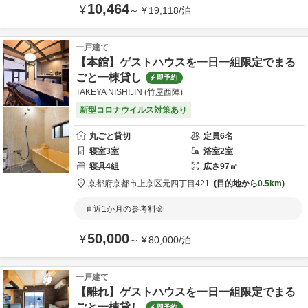
10,464
¥
～
¥
19,118
/
泊
一戸建て
【本館】ゲストハウスを一日一組限定でまる
ごと一棟貸し
即予約
TAKEYA NISHIJIN (竹屋西陣)
新型コロナウイルス対策あり
丸ごと貸切
定員
6
名
寝室
3
室
浴室
2
室
寝具
4
組
広さ
97
㎡
京都府
京都市
上京区元四丁目421
目的地から
0.5km
直近1か月の参考料金
50,000
¥
～
¥
80,000
/
泊
一戸建て
【離れ】ゲストハウスを一日一組限定でまる
ごと一棟貸し
即予約