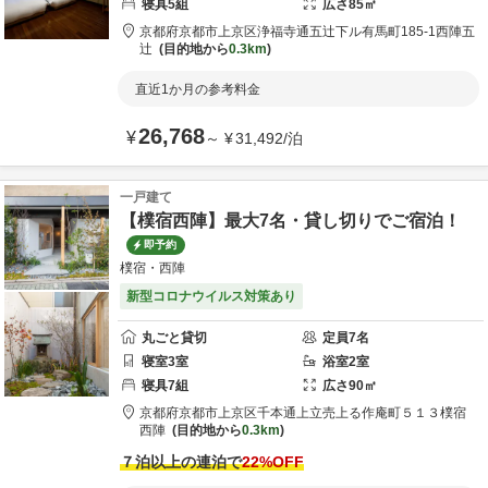
寝具
5
組
広さ
85
㎡
京都府
京都市
上京区浄福寺通五辻下ル有馬町185-1
西陣五
辻
目的地から
0.3km
直近1か月の参考料金
26,768
¥
～
¥
31,492
/
泊
一戸建て
【樸宿西陣】最大7名・貸し切りでご宿泊！
即予約
樸宿・西陣
新型コロナウイルス対策あり
丸ごと貸切
定員
7
名
寝室
3
室
浴室
2
室
寝具
7
組
広さ
90
㎡
京都府
京都市
上京区千本通上立売上る作庵町５１３
樸宿
西陣
目的地から
0.3km
７泊以上の連泊で
22
%OFF