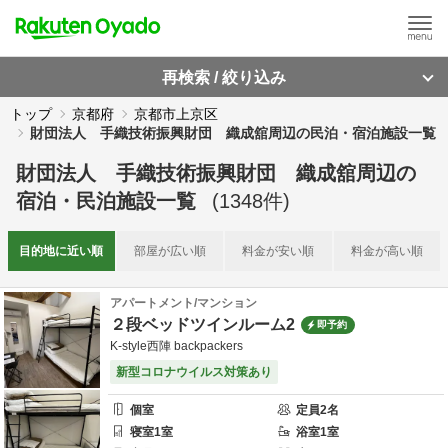
再検索 / 絞り込み
トップ
京都府
京都市上京区
財団法人 手織技術振興財団 織成舘周辺の民泊・宿泊施設一覧
財団法人 手織技術振興財団 織成舘周辺
の
宿泊・民泊施設一覧
(
1348
件)
目的地に
近い順
部屋が
広い順
料金が
安い順
料金が
高い順
アパートメント/マンション
２段ベッドツインルーム2
即予約
K-style西陣 backpackers
新型コロナウイルス対策あり
個室
定員
2
名
寝室
1
室
浴室
1
室