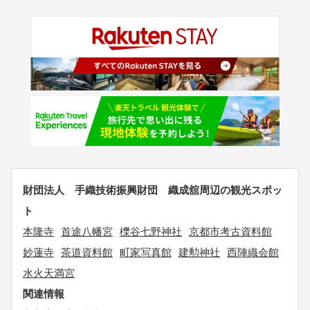
財団法人 手織技術振興財団 織成舘周辺の観光スポッ
ト
本隆寺
首途八幡宮
櫟谷七野神社
京都市考古資料館
妙蓮寺
茶道資料館
町家写真館
建勲神社
西陣織会館
水火天満宮
関連情報