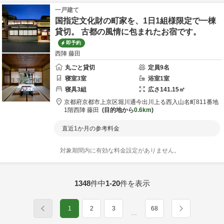
一戸建て
国指定文化財の町家を、1日1組様限定で一棟
貸切。 古都の風情に包まれたお宿です。
即予約
西陣 藤田
丸ごと貸切
定員
9
名
寝室
3
室
浴室
1
室
寝具
3
組
広さ
141.15
㎡
京都府
京都市
上京区堀川通今出川上る西入山名町811番地
1階
西陣 藤田
目的地から
0.6km
直近1か月の参考料金
対象期間内に有効な料金設定がありません。
1348
件中
1-20
件を表示
1
2
3
68
…