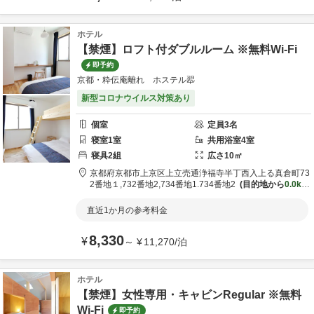
ホテル
【禁煙】ロフト付ダブルルーム ※無料Wi-Fi
即予約
京都・粋伝庵離れ ホステル翆
新型コロナウイルス対策あり
個室
定員
3
名
寝室
1
室
共用
浴室
4
室
寝具
2
組
広さ
10
㎡
京都府
京都市
上京区上立売通浄福寺半丁西入上る真倉町73
2番地１,732番地2,734番地1.734番地2
目的地から
0.0km
直近1か月の参考料金
8,330
¥
～
¥
11,270
/
泊
ホテル
【禁煙】女性専用・キャビンRegular ※無料
Wi-Fi
即予約