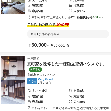
丸ごと貸切
定員
6
名
寝室
3
室
浴室
2
室
寝具
5
組
広さ
97
㎡
京都府
京都市
上京区元四丁目421
目的地から
0.5km
７泊以上の連泊で
10
%OFF
直近1か月の参考料金
50,000
¥
～
¥
80,000
/
泊
一戸建て
京町家を改修した一棟独立貸切ハウスです。
即予約
京町家ゲストハウス仁
Very Good
4.0
/5
1
件の評価
丸ごと貸切
定員
5
名
寝室
1
室
浴室
1
室
寝具
5
組
広さ
80
㎡
京都府
京都市
上京区元誓願寺通智恵光院通西入る元中之町