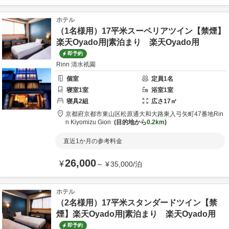
ホテル
（1名様用）17平米スーペリアツイン【禁煙】
楽天Oyado用|素泊まり 楽天Oyado用
即予約
Rinn 清水祇園
個室
定員
1
名
寝室
1
室
浴室
1
室
寝具
2
組
広さ
17
㎡
京都府
京都市
東山区松原通大和大路東入弓矢町47番地
Rin
n Kiyomizu Gion
目的地から
0.2km
直近1か月の参考料金
26,000
¥
～
¥
35,000
/
泊
ホテル
（2名様用）17平米スタンダードツイン【禁
煙】楽天Oyado用|素泊まり 楽天Oyado用
即予約