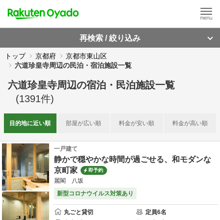
再検索 / 絞り込み
トップ
京都府
京都市東山区
六道珍皇寺周辺の民泊・宿泊施設一覧
六道珍皇寺周辺
の
宿泊・民泊施設一覧
(
1391
件)
目的地に
近い順
部屋が
広い順
料金が
安い順
料金が
高い順
一戸建て
静かで穏やかな時間が過ごせる、和モダンな
京町家
即予約
麗閣 八坂
新型コロナウイルス対策あり
丸ごと貸切
定員
6
名