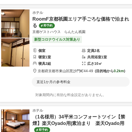
ホテル
RoomF京都祇園エリア手ごろな価格で泊まれ
る
即予約
京都ゲストハウス らんたん祇園
新型コロナウイルス対策あり
個室
定員
2
名
寝室
1
室
共用
浴室
1
室
寝具
2
組
広さ
10
㎡
京都府
京都市
東山区毘沙門町44-49
目的地から
0.2km
直近1か月の参考料金
対象期間内に有効な料金設定がありません。
ホテル
（1名様用）34平米コンフォートツイン【禁
煙】楽天Oyado用|素泊まり 楽天Oyado用
即予約