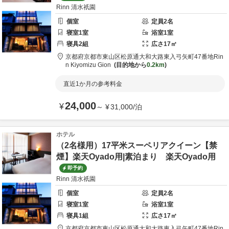
Rinn 清水祇園
個室
定員
2
名
寝室
1
室
浴室
1
室
寝具
2
組
広さ
17
㎡
京都府
京都市
東山区松原通大和大路東入弓矢町47番地
Rin
n Kiyomizu Gion
目的地から
0.2km
直近1か月の参考料金
24,000
¥
～
¥
31,000
/
泊
ホテル
（2名様用）17平米スーペリアクイーン【禁
煙】楽天Oyado用|素泊まり 楽天Oyado用
即予約
Rinn 清水祇園
個室
定員
2
名
寝室
1
室
浴室
1
室
寝具
1
組
広さ
17
㎡
京都府
京都市
東山区松原通大和大路東入弓矢町47番地
Rin