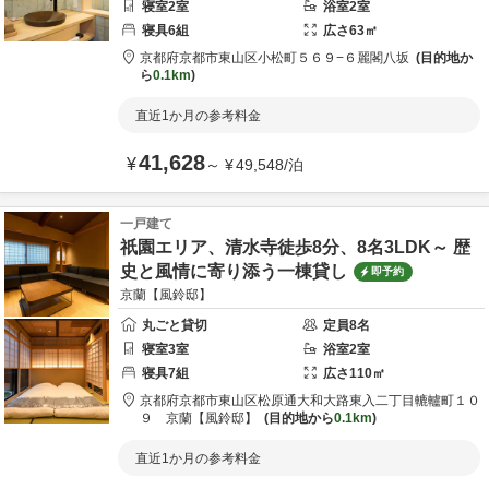
寝室
2
室
浴室
2
室
寝具
6
組
広さ
63
㎡
京都府
京都市
東山区小松町５６９−６
麗閣八坂
目的地か
ら
0.1km
直近1か月の参考料金
41,628
¥
～
¥
49,548
/
泊
一戸建て
祇園エリア、清水寺徒歩8分、8名3LDK～ 歴
史と風情に寄り添う一棟貸し
即予約
京蘭【風鈴邸】
丸ごと貸切
定員
8
名
寝室
3
室
浴室
2
室
寝具
7
組
広さ
110
㎡
京都府
京都市
東山区松原通大和大路東入二丁目轆轤町１０
９
京蘭【風鈴邸】
目的地から
0.1km
直近1か月の参考料金