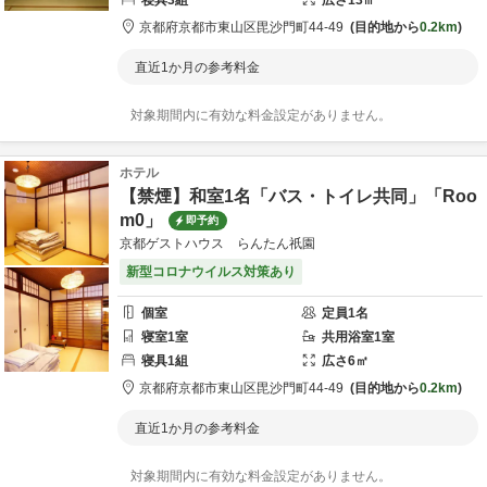
寝具
3
組
広さ
13
㎡
京都府
京都市
東山区毘沙門町44-49
目的地から
0.2km
直近1か月の参考料金
対象期間内に有効な料金設定がありません。
ホテル
【禁煙】和室1名「バス・トイレ共同」「Roo
m0」
即予約
京都ゲストハウス らんたん祇園
新型コロナウイルス対策あり
個室
定員
1
名
寝室
1
室
共用
浴室
1
室
寝具
1
組
広さ
6
㎡
京都府
京都市
東山区毘沙門町44-49
目的地から
0.2km
直近1か月の参考料金
対象期間内に有効な料金設定がありません。