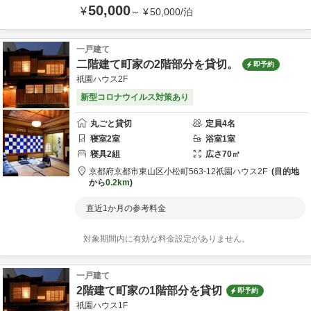
50,000
¥
～
¥
50,000
/
泊
一戸建て
二階建て町家の2階部分を貸切。
即予約
祇園ハウス2F
新型コロナウイルス対策あり
丸ごと貸切
定員
4
名
寝室
2
室
浴室
1
室
寝具
2
組
広さ
70
㎡
京都府
京都市
東山区小松町563-12
祇園ハウス2F
目的地
から
0.2km
直近1か月の参考料金
対象期間内に有効な料金設定がありません。
一戸建て
2階建て町家の1階部分を貸切
即予約
祇園ハウス1F