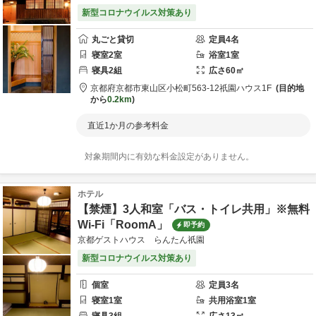
新型コロナウイルス対策あり
丸ごと貸切
定員
4
名
寝室
2
室
浴室
1
室
寝具
2
組
広さ
60
㎡
京都府
京都市
東山区小松町563-12
祇園ハウス1F
目的地
から
0.2km
直近1か月の参考料金
対象期間内に有効な料金設定がありません。
ホテル
【禁煙】3人和室「バス・トイレ共用」※無料
Wi-Fi「RoomA」
即予約
京都ゲストハウス らんたん祇園
新型コロナウイルス対策あり
個室
定員
3
名
寝室
1
室
共用
浴室
1
室