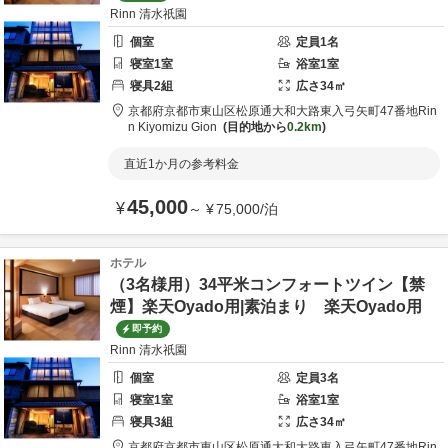
Rinn 清水祇園
個室
定員
1
名
寝室
1
室
浴室
1
室
寝具
2
組
広さ
34
㎡
京都府
京都市
東山区松原通大和大路東入弓矢町47番地
Rin
n Kiyomizu Gion
目的地から
0.2km
直近1か月の参考料金
45,000
¥
～
¥
75,000
/
泊
ホテル
（3名様用）34平米コンフォートツイン【禁
煙】楽天Oyado用|素泊まり 楽天Oyado用
即予約
Rinn 清水祇園
個室
定員
3
名
寝室
1
室
浴室
1
室
寝具
3
組
広さ
34
㎡
京都府
京都市
東山区松原通大和大路東入弓矢町47番地
Rin