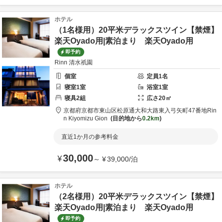
ホテル
（1名様用）20平米デラックスツイン【禁煙】
楽天Oyado用|素泊まり 楽天Oyado用
即予約
Rinn 清水祇園
個室
定員
1
名
寝室
1
室
浴室
1
室
寝具
2
組
広さ
20
㎡
京都府
京都市
東山区松原通大和大路東入弓矢町47番地
Rin
n Kiyomizu Gion
目的地から
0.2km
直近1か月の参考料金
30,000
¥
～
¥
39,000
/
泊
ホテル
（2名様用）20平米デラックスツイン【禁煙】
楽天Oyado用|素泊まり 楽天Oyado用
即予約