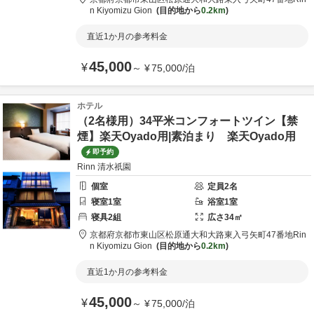
n Kiyomizu Gion
目的地から
0.2km
直近1か月の参考料金
45,000
¥
～
¥
75,000
/
泊
ホテル
（2名様用）34平米コンフォートツイン【禁
煙】楽天Oyado用|素泊まり 楽天Oyado用
即予約
Rinn 清水祇園
個室
定員
2
名
寝室
1
室
浴室
1
室
寝具
2
組
広さ
34
㎡
京都府
京都市
東山区松原通大和大路東入弓矢町47番地
Rin
n Kiyomizu Gion
目的地から
0.2km
直近1か月の参考料金
45,000
¥
～
¥
75,000
/
泊