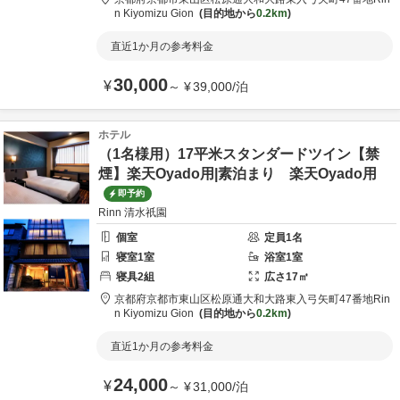
n Kiyomizu Gion
目的地から
0.2km
直近1か月の参考料金
30,000
¥
～
¥
39,000
/
泊
ホテル
（1名様用）17平米スタンダードツイン【禁
煙】楽天Oyado用|素泊まり 楽天Oyado用
即予約
Rinn 清水祇園
個室
定員
1
名
寝室
1
室
浴室
1
室
寝具
2
組
広さ
17
㎡
京都府
京都市
東山区松原通大和大路東入弓矢町47番地
Rin
n Kiyomizu Gion
目的地から
0.2km
直近1か月の参考料金
24,000
¥
～
¥
31,000
/
泊