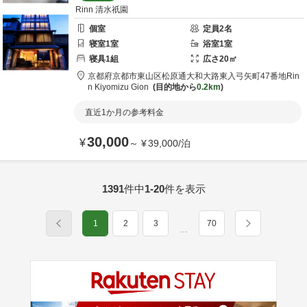
Rinn 清水祇園
個室
定員
2
名
寝室
1
室
浴室
1
室
寝具
1
組
広さ
20
㎡
京都府
京都市
東山区松原通大和大路東入弓矢町47番地
Rin
n Kiyomizu Gion
目的地から
0.2km
直近1か月の参考料金
30,000
¥
～
¥
39,000
/
泊
1391
件中
1-20
件を表示
1
2
3
70
…