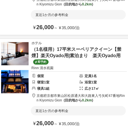
n Kiyomizu Gion
目的地から
0.2km
直近1か月の参考料金
26,000
¥
～
¥
35,000
/
泊
ホテル
（1名様用）17平米スーペリアクイーン【禁
煙】楽天Oyado用|素泊まり 楽天Oyado用
即予約
Rinn 清水祇園
個室
定員
1
名
寝室
1
室
浴室
1
室
寝具
1
組
広さ
17
㎡
京都府
京都市
東山区松原通大和大路東入弓矢町47番地
Rin
n Kiyomizu Gion
目的地から
0.2km
直近1か月の参考料金
26,000
¥
～
¥
35,000
/
泊