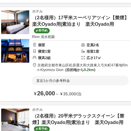
ホテル
（2名様用）17平米スーペリアツイン【禁煙】
楽天Oyado用|素泊まり 楽天Oyado用
即予約
Rinn 清水祇園
個室
定員
2
名
寝室
1
室
浴室
1
室
寝具
2
組
広さ
17
㎡
京都府
京都市
東山区松原通大和大路東入弓矢町47番地
Rin
n Kiyomizu Gion
目的地から
0.2km
直近1か月の参考料金
26,000
¥
～
¥
35,000
/
泊
ホテル
（2名様用）20平米デラックスクイーン【禁
煙】楽天Oyado用|素泊まり 楽天Oyado用
即予約