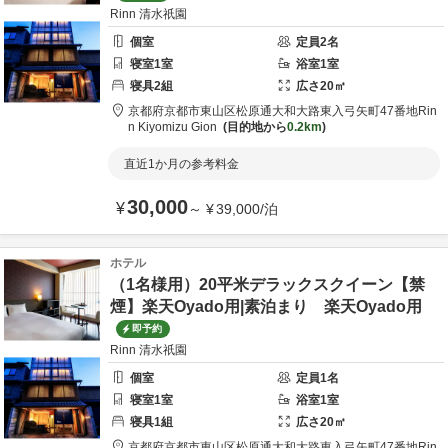
Rinn 清水祇園
個室
定員
2
名
寝室
1
室
浴室
1
室
寝具
2
組
広さ
20
㎡
京都府
京都市
東山区松原通大和大路東入弓矢町47番地
Rin
n Kiyomizu Gion
目的地から
0.2km
直近1か月の参考料金
30,000
¥
～
¥
39,000
/
泊
ホテル
（1名様用）20平米デラックスクイーン【禁
煙】楽天Oyado用|素泊まり 楽天Oyado用
即予約
Rinn 清水祇園
個室
定員
1
名
寝室
1
室
浴室
1
室
寝具
1
組
広さ
20
㎡
京都府
京都市
東山区松原通大和大路東入弓矢町47番地
Rin