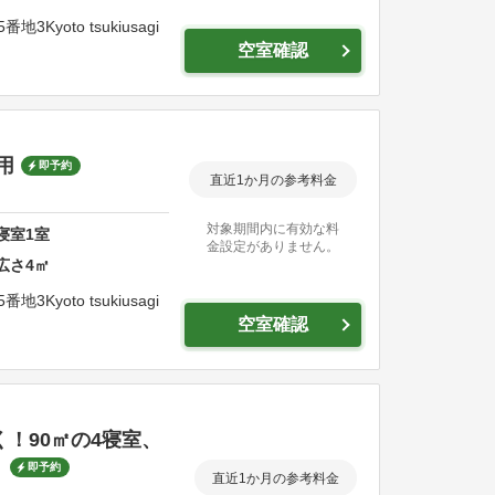
5番地3
Kyoto tsukiusagi
空室確認
用
即予約
直近1か月の参考料金
対象期間内に有効な料
寝室
1
室
金設定がありません。
広さ
4
㎡
5番地3
Kyoto tsukiusagi
空室確認
！90㎡の4寝室、
。
即予約
直近1か月の参考料金