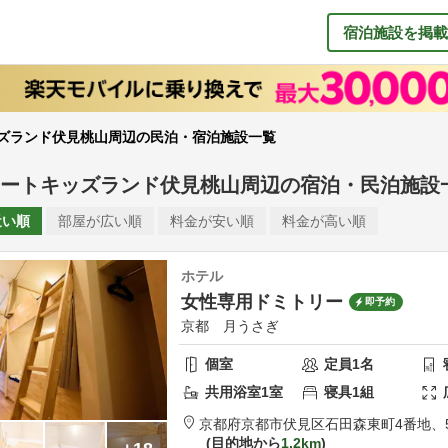
宿泊施設を掲載
ズランド伏見桃山周辺の民泊・宿泊施設一覧
ートキッズランド伏見桃山周辺
の
宿泊・民泊施設
近い順
部屋が
広い順
料金が
安い順
料金が
高い順
ホテル
女性専用ドミトリー
即予約
京都 月うさぎ
個室
定員
1
名
共用
浴室
1
室
寝具
1
組
京都府
京都市
伏見区石田森東町4番地、
目的地から
1.2km