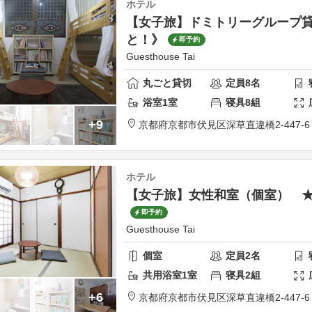
ホテル
【女子旅】ドミトリーグループ貸
と！》
即予約
Guesthouse Tai
丸ごと貸切
定員
8
名
浴室
1
室
寝具
8
組
+9
京都府
京都市
伏見区深草直違橋2-447-6
ホテル
【女子旅】女性和室（個室） 
即予約
Guesthouse Tai
個室
定員
2
名
共用
浴室
1
室
寝具
2
組
+6
京都府
京都市
伏見区深草直違橋2-447-6