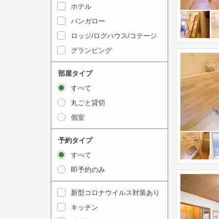
y
ホテル
i
t
n
バンガロー
o
t
ロッジ/ログハウス/コテージ
i
e
グランピング
n
r
t
a
部屋タイプ
e
c
すべて
r
t
丸ごと貸切
a
w
個室
c
i
t
t
予約タイプ
w
h
すべて
i
t
即予約のみ
t
h
h
e
新型コロナウイルス対策あり
t
c
キッチン
h
a