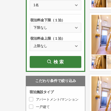
e
t
s
h
s
e
宿泊料金下限（１泊）
t
d
h
o
e
w
宿泊料金上限（１泊）
d
n
o
a
w
r
検索
n
r
a
o
r
w
こだわり条件で絞り込み
r
k
o
e
宿泊施設タイプ
w
y
アパートメント/マンション
k
t
一戸建て
e
o