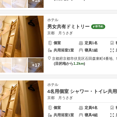
+18
ホテル
男女共有ドミトリー
即予約
京都 月うさぎ
個室
定員
1
名
共用
浴室
1
室
寝具
1
組
京都府
京都市
伏見区石田森東町4番地、
目的地から
1.2km
+17
ホテル
4名用個室 シャワー・トイレ共用
京都 月うさぎ
個室
定員
4
名
共用
浴室
1
室
寝具
4
組