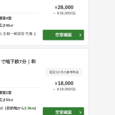
26,000
¥
～
¥
26,000
/
泊
寝室
4
室
広さ
90
㎡
１
京都一棟貸宿 竹庵
空室確認
で地下鉄7分｜和
直近1か月の参考料金
18,000
¥
～
¥
18,000
/
泊
寝室
2
室
広さ
53
㎡
地6
目的地から
2.3km
空室確認