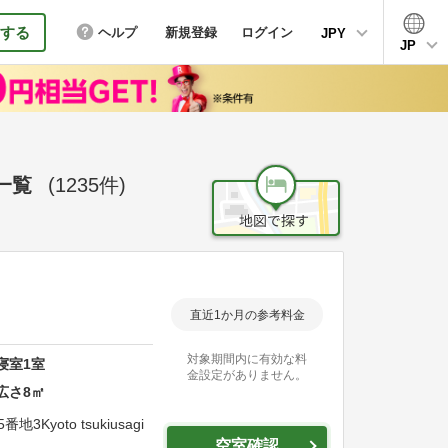
する
ヘルプ
新規登録
ログイン
JPY
JP
一覧
(
1235
件)
直近1か月の参考料金
対象期間内に有効な料
寝室
1
室
金設定がありません。
広さ
8
㎡
5番地3
Kyoto tsukiusagi
空室確認