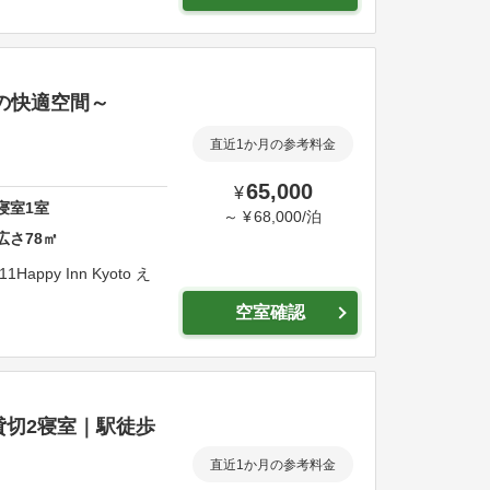
の快適空間～
直近1か月の参考料金
65,000
¥
寝室
1
室
～
¥
68,000
/
泊
広さ
78
㎡
11
Happy Inn Kyoto え
空室確認
ア貸切2寝室｜駅徒歩
直近1か月の参考料金