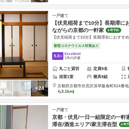
一戸建て
【伏見稲荷まで10分】長期滞に
ながらの京都の一軒家
即予約
【伏見稲荷まで10分】長期滞在におすす
新型コロナウイルス対策あり
Excellent!
5.0
/5
1
件の評価
丸ごと貸切
定員
9
名
浴室
1
室
寝具
9
組
京都府
京都市
伏見区深草飯食町824番地
+24
ら
3.1km
一戸建て
京都・伏見/一日一組限定の一軒
滞在/酒造エリア/家主滞在型
即