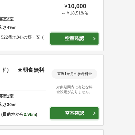
10,000
¥
～
¥
18,518
/
泊
寝室
2
室
広さ
49
㎡
22番地8
心の郷・安
空室確認
ッド） ★朝食無料
直近1か月の参考料金
対象期間内に有効な料
金設定がありません。
寝室
1
室
広さ
30
㎡
空室確認
目的地から
2.9km