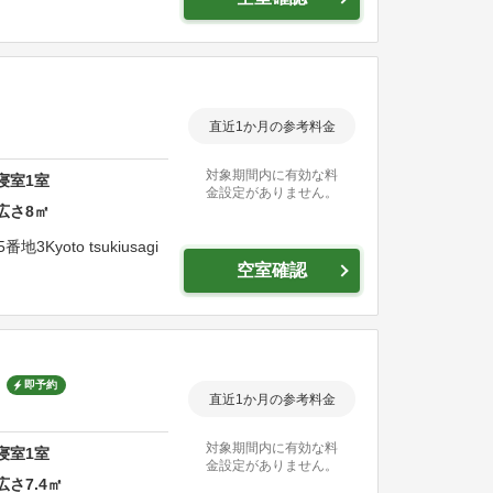
直近1か月の参考料金
対象期間内に有効な料
寝室
1
室
金設定がありません。
広さ
8
㎡
5番地3
Kyoto tsukiusagi
空室確認
即予約
直近1か月の参考料金
対象期間内に有効な料
寝室
1
室
金設定がありません。
広さ
7.4
㎡