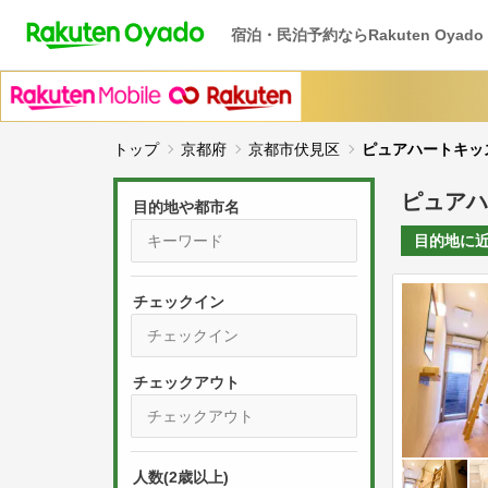
宿泊・民泊予約ならRakuten Oyado
トップ
京都府
京都市伏見区
ピュアハートキッ
ピュアハ
目的地や都市名
目的地に
チェックイン
P
r
e
P
s
人数(2歳以上)
r
s