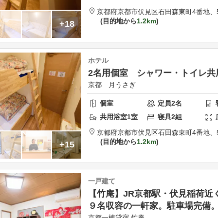
京都府
京都市
伏見区石田森東町4番地、
目的地から
1.2km
+18
ホテル
2名用個室 シャワー・トイレ共
京都 月うさぎ
個室
定員
2
名
共用
浴室
1
室
寝具
2
組
京都府
京都市
伏見区石田森東町4番地、
目的地から
1.2km
+15
一戸建て
【竹庵】JR京都駅・伏見稲荷近く
９名収容の一軒家。駐車場完備
京都一棟貸宿 竹庵