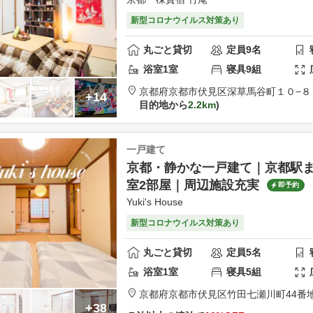
新型コロナウイルス対策あり
丸ごと貸切
定員
9
名
浴室
1
室
寝具
9
組
京都府
京都市
伏見区深草馬谷町１０−８
+14
目的地から
2.2km
一戸建て
京都・静かな一戸建て｜京都駅ま
室2部屋｜周辺施設充実
即予約
Yuki's House
新型コロナウイルス対策あり
丸ごと貸切
定員
5
名
浴室
1
室
寝具
5
組
京都府
京都市
伏見区
竹田七瀬川町44番
+38