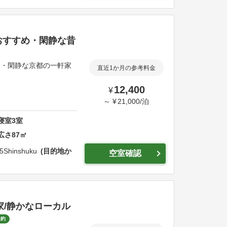
おすすめ・閑静な昔
め・閑静な京都の一軒家
直近1か月の参考料金
12,400
¥
～
¥
21,000
/
泊
寝室
3
室
広さ
87
㎡
5
Shinshuku
目的地か
空室確認
家/静かなローカル
予約