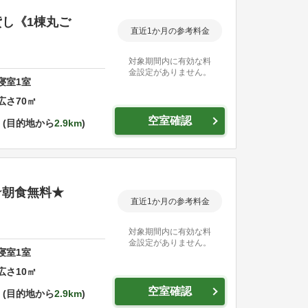
し《1棟丸ご
直近1か月の参考料金
対象期間内に有効な料
金設定がありません。
寝室
1
室
広さ
70
㎡
空室確認
目的地から
2.9km
★朝食無料★
直近1か月の参考料金
対象期間内に有効な料
金設定がありません。
寝室
1
室
広さ
10
㎡
空室確認
目的地から
2.9km