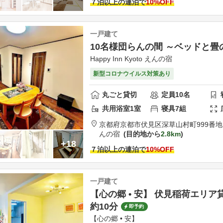
７泊以上の連泊で
10
%OFF
一戸建て
10名様団らんの間 ～ベッドと畳
Happy Inn Kyoto えんの宿
新型コロナウイルス対策あり
丸ごと貸切
定員
10
名
共用
浴室
1
室
寝具
7
組
京都府
京都市
伏見区深草山村町999番地
んの宿
目的地から
2.8km
+18
７泊以上の連泊で
10
%OFF
一戸建て
【心の郷 • 安】 伏見稲荷エリ
約10分
即予約
【心の郷 • 安】