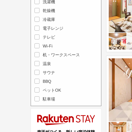
e
洗濯機
l
c
e
乾燥機
a
n
冷蔵庫
l
d
電子レンジ
e
a
テレビ
n
r
Wi-Fi
d
a
机・ワークスペース
a
n
r
温泉
d
a
s
サウナ
n
e
BBQ
d
l
ペットOK
s
e
駐車場
e
c
l
t
e
a
c
d
t