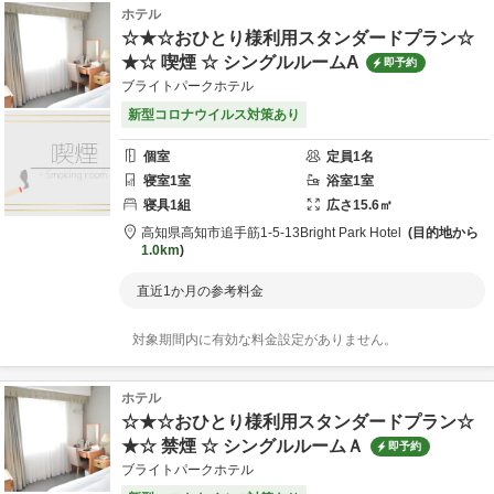
ホテル
☆★☆おひとり様利用スタンダードプラン☆
★☆ 喫煙 ☆ シングルルームA
即予約
ブライトパークホテル
新型コロナウイルス対策あり
個室
定員
1
名
寝室
1
室
浴室
1
室
寝具
1
組
広さ
15.6
㎡
高知県
高知市
追手筋1-5-13
Bright Park Hotel
目的地から
1.0km
直近1か月の参考料金
対象期間内に有効な料金設定がありません。
ホテル
☆★☆おひとり様利用スタンダードプラン☆
★☆ 禁煙 ☆ シングルルームＡ
即予約
ブライトパークホテル