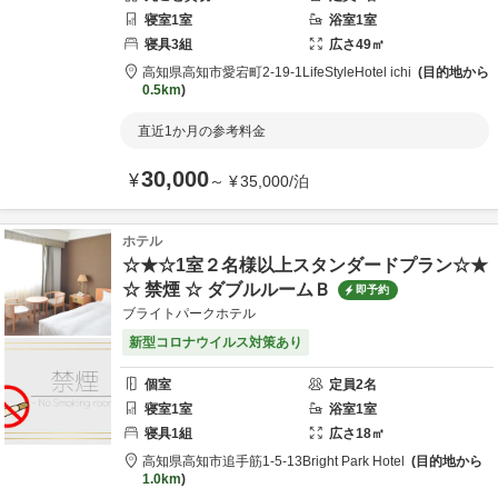
寝室
1
室
浴室
1
室
寝具
3
組
広さ
49
㎡
高知県
高知市
愛宕町2-19-1
LifeStyleHotel ichi
目的地から
0.5km
直近1か月の参考料金
30,000
¥
～
¥
35,000
/
泊
ホテル
☆★☆1室２名様以上スタンダードプラン☆★
☆ 禁煙 ☆ ダブルルームＢ
即予約
ブライトパークホテル
新型コロナウイルス対策あり
個室
定員
2
名
寝室
1
室
浴室
1
室
寝具
1
組
広さ
18
㎡
高知県
高知市
追手筋1-5-13
Bright Park Hotel
目的地から
1.0km