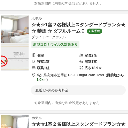
対象期間内に有効な料金設定がありません。
ホテル
☆★☆1室２名様以上スタンダードプラン☆★
☆ 禁煙 ☆ ダブルルームＣ
即予約
ブライトパークホテル
新型コロナウイルス対策あり
個室
定員
2
名
寝室
1
室
浴室
1
室
寝具
1
組
広さ
18.9
㎡
高知県
高知市
追手筋1-5-13
Bright Park Hotel
目的地から
1.0km
直近1か月の参考料金
対象期間内に有効な料金設定がありません。
ホテル
☆★☆1室２名様以上スタンダードプラン☆★