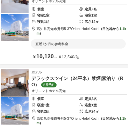
オリエントホテル高知
個室
定員
2
名
寝室
1
室
浴室
1
室
寝具
1
組
広さ
14
㎡
高知県
高知市
升形5-37
Orient Hotel Kochi
目的地から
1.1k
m
直近1か月の参考料金
10,120
¥
～
¥
12,540
/
泊
ホテル
デラックスツイン（24平米）禁煙|素泊り（R
O）
即予約
オリエントホテル高知
個室
定員
2
名
寝室
1
室
浴室
1
室
寝具
2
組
広さ
24
㎡
高知県
高知市
升形5-37
Orient Hotel Kochi
目的地から
1.1k
m