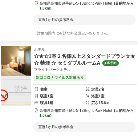
高知県
高知市
追手筋1-5-13
Bright Park Hotel
目的地から
1.0km
直近1か月の参考料金
対象期間内に有効な料金設定がありません。
ホテル
☆★☆1室２名様以上スタンダードプラン☆★
☆ 禁煙 ☆ セミダブルルームA
即予約
ブライトパークホテル
新型コロナウイルス対策あり
個室
定員
2
名
寝室
1
室
浴室
1
室
寝具
1
組
広さ
15.6
㎡
高知県
高知市
追手筋1-5-13
Bright Park Hotel
目的地から
1.0km
直近1か月の参考料金