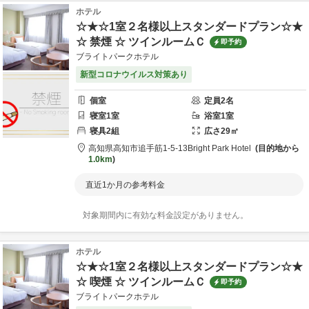
ホテル
☆★☆1室２名様以上スタンダードプラン☆★
☆ 禁煙 ☆ ツインルームＣ
即予約
ブライトパークホテル
新型コロナウイルス対策あり
個室
定員
2
名
寝室
1
室
浴室
1
室
寝具
2
組
広さ
29
㎡
高知県
高知市
追手筋1-5-13
Bright Park Hotel
目的地から
1.0km
直近1か月の参考料金
対象期間内に有効な料金設定がありません。
ホテル
☆★☆1室２名様以上スタンダードプラン☆★
☆ 喫煙 ☆ ツインルームＣ
即予約
ブライトパークホテル