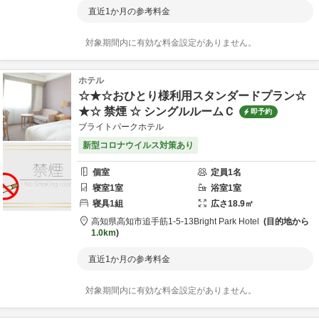
直近1か月の参考料金
対象期間内に有効な料金設定がありません。
ホテル
☆★☆おひとり様利用スタンダードプラン☆
★☆ 禁煙 ☆ シングルルームＣ
即予約
ブライトパークホテル
新型コロナウイルス対策あり
個室
定員
1
名
寝室
1
室
浴室
1
室
寝具
1
組
広さ
18.9
㎡
高知県
高知市
追手筋1-5-13
Bright Park Hotel
目的地から
1.0km
直近1か月の参考料金
対象期間内に有効な料金設定がありません。