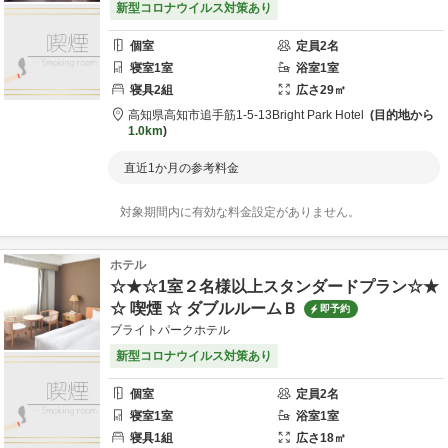
新型コロナウイルス対策あり
個室
定員
2
名
寝室
1
室
浴室
1
室
寝具
2
組
広さ
29
㎡
高知県
高知市
追手筋1-5-13
Bright Park Hotel
目的地から
1.0km
直近1か月の参考料金
対象期間内に有効な料金設定がありません。
ホテル
☆★☆1室２名様以上スタンダードプラン☆★
☆ 喫煙 ☆ ダブルルームＢ
即予約
ブライトパークホテル
新型コロナウイルス対策あり
個室
定員
2
名
寝室
1
室
浴室
1
室
寝具
1
組
広さ
18
㎡