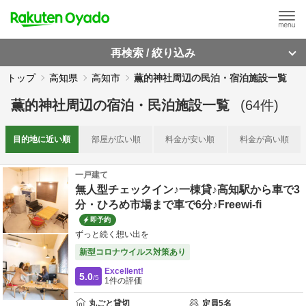
再検索 / 絞り込み
トップ
高知県
高知市
薫的神社周辺の民泊・宿泊施設一覧
薫的神社周辺
の
宿泊・民泊施設一覧
(
64
件)
目的地に
近い順
部屋が
広い順
料金が
安い順
料金が
高い順
一戸建て
無人型チェックイン♪一棟貸♪高知駅から車で3
分・ひろめ市場まで車で6分♪Freewi-fi
即予約
ずっと続く想い出を
新型コロナウイルス対策あり
Excellent!
5.0
/5
1
件の評価
丸ごと貸切
定員
5
名