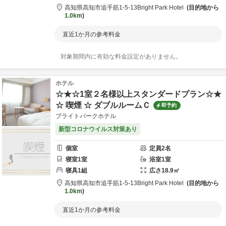
高知県
高知市
追手筋1-5-13
Bright Park Hotel
目的地から
1.0km
直近1か月の参考料金
対象期間内に有効な料金設定がありません。
ホテル
☆★☆1室２名様以上スタンダードプラン☆★
☆ 喫煙 ☆ ダブルルームＣ
即予約
ブライトパークホテル
新型コロナウイルス対策あり
個室
定員
2
名
寝室
1
室
浴室
1
室
寝具
1
組
広さ
18.9
㎡
高知県
高知市
追手筋1-5-13
Bright Park Hotel
目的地から
1.0km
直近1か月の参考料金