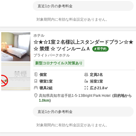
直近1か月の参考料金
対象期間内に有効な料金設定がありません。
ホテル
☆★☆1室２名様以上スタンダードプラン☆★
☆ 禁煙 ☆ ツインルームＡ
即予約
ブライトパークホテル
新型コロナウイルス対策あり
個室
定員
2
名
寝室
1
室
浴室
1
室
寝具
2
組
広さ
21.8
㎡
高知県
高知市
追手筋1-5-13
Bright Park Hotel
目的地から
1.0km
直近1か月の参考料金
対象期間内に有効な料金設定がありません。