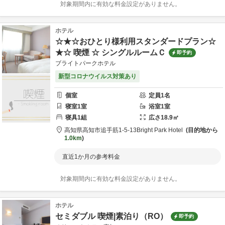
対象期間内に有効な料金設定がありません。
ホテル
☆★☆おひとり様利用スタンダードプラン☆
★☆ 喫煙 ☆ シングルルームＣ
即予約
ブライトパークホテル
新型コロナウイルス対策あり
個室
定員
1
名
寝室
1
室
浴室
1
室
寝具
1
組
広さ
18.9
㎡
高知県
高知市
追手筋1-5-13
Bright Park Hotel
目的地から
1.0km
直近1か月の参考料金
対象期間内に有効な料金設定がありません。
ホテル
セミダブル 喫煙|素泊り（RO）
即予約