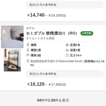
直近1か月の参考料金
14,740
¥
～
¥
24,200
/
泊
ホテル
セミダブル 禁煙|素泊り（RO）
即予約
オリエントホテル高知
個室
定員
2
名
寝室
1
室
浴室
1
室
寝具
1
組
広さ
14
㎡
高知県
高知市
升形5-37
Orient Hotel Kochi
目的地から
1.1k
m
直近1か月の参考料金
10,120
¥
～
¥
17,600
/
泊
64
件中
1-20
件を表示