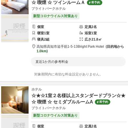
☆ 喫煙 ☆ ツインルームＡ
即予約
ブライトパークホテル
新型コロナウイルス対策あり
個室
定員
2
名
寝室
1
室
浴室
1
室
寝具
2
組
広さ
21.8
㎡
高知県
高知市
追手筋1-5-13
Bright Park Hotel
目的地から
1.0km
直近1か月の参考料金
対象期間内に有効な料金設定がありません。
ホテル
☆★☆1室２名様以上スタンダードプラン☆★
☆ 喫煙 ☆ セミダブルルームA
即予約
ブライトパークホテル
新型コロナウイルス対策あり
個室
定員
2
名