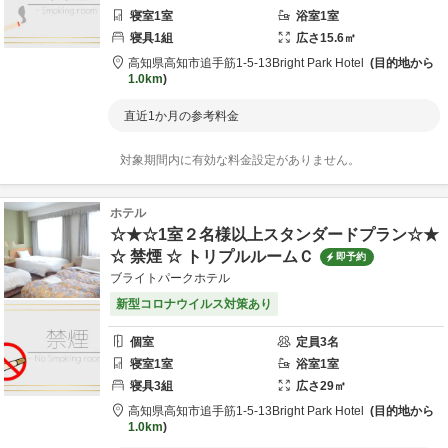
寝室
1
室
浴室
1
室
寝具
1
組
広さ
15.6
㎡
高知県
高知市
追手筋1-5-13
Bright Park Hotel
目的地から
1.0km
直近1か月の参考料金
対象期間内に有効な料金設定がありません。
ホテル
☆★☆1室２名様以上スタンダードプラン☆★
☆ 禁煙 ☆ トリプルルームＣ
即予約
ブライトパークホテル
新型コロナウイルス対策あり
個室
定員
3
名
寝室
1
室
浴室
1
室
寝具
3
組
広さ
29
㎡
高知県
高知市
追手筋1-5-13
Bright Park Hotel
目的地から
1.0km