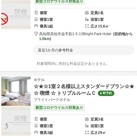
新型コロナウイルス対策あり
個室
定員
1
名
寝室
1
室
浴室
1
室
寝具
1
組
広さ
15.6
㎡
高知県
高知市
追手筋1-5-13
Bright Park Hotel
目的地から
1.0km
直近1か月の参考料金
対象期間内に有効な料金設定がありません。
ホテル
☆★☆1室２名様以上スタンダードプラン☆★
☆ 喫煙 ☆ トリプルルームＣ
即予約
ブライトパークホテル
新型コロナウイルス対策あり
個室
定員
3
名
寝室
1
室
浴室
1
室
寝具
3
組
広さ
29
㎡