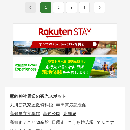
1
2
3
4
薫的神社周辺の観光スポット
大川筋武家屋敷資料館
寺田寅彦記念館
高知県立文学館
高知公園
高知城
高知まるごと物産館
日曜市
こうち旅広場
てんこす