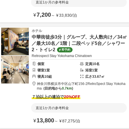
直近1か月の参考料金
7,200
¥
～
¥
33,830
/
泊
ホテル
中華街徒歩3分｜グループ、大人数向け／34㎡
／最大10名／1階｜二段ベッド5台／シャワー
2・トイレ2
即予約
Retrospect Stay Yokohama Chinatown
個室
定員
10
名
寝室
1
室
浴室
1
室
寝具
10
組
広さ
33.67
㎡
神奈川県
横浜市
中区山下町156-2
RetroSpect Stay Yokoha
ma
目的地から
0.7km
７泊以上の連泊で
20
%OFF
直近1か月の参考料金
13,800
¥
～
¥
87,275
/
泊