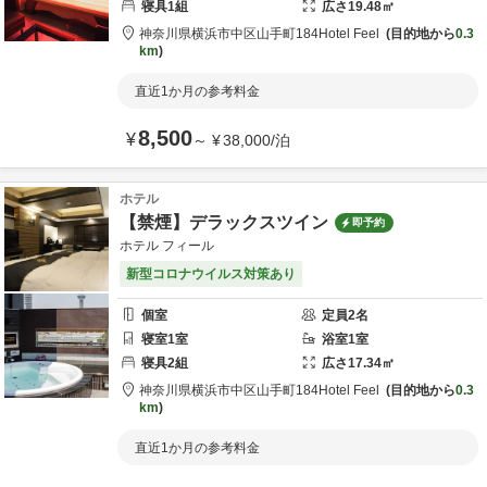
寝具
1
組
広さ
19.48
㎡
神奈川県
横浜市
中区山手町184
Hotel Feel
目的地から
0.3
km
直近1か月の参考料金
8,500
¥
～
¥
38,000
/
泊
ホテル
【禁煙】デラックスツイン
即予約
ホテル フィール
新型コロナウイルス対策あり
個室
定員
2
名
寝室
1
室
浴室
1
室
寝具
2
組
広さ
17.34
㎡
神奈川県
横浜市
中区山手町184
Hotel Feel
目的地から
0.3
km
直近1か月の参考料金