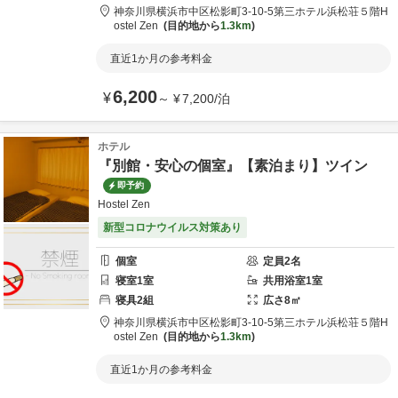
神奈川県
横浜市
中区松影町3-10-5第三ホテル浜松荘５階
H
ostel Zen
目的地から
1.3km
直近1か月の参考料金
6,200
¥
～
¥
7,200
/
泊
ホテル
『別館・安心の個室』【素泊まり】ツイン
即予約
Hostel Zen
新型コロナウイルス対策あり
個室
定員
2
名
寝室
1
室
共用
浴室
1
室
寝具
2
組
広さ
8
㎡
神奈川県
横浜市
中区松影町3-10-5第三ホテル浜松荘５階
H
ostel Zen
目的地から
1.3km
直近1か月の参考料金