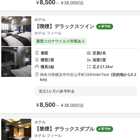
8,500
¥
～
¥
38,000
/
泊
ホテル
【喫煙】デラックスツイン
即予約
ホテル フィール
新型コロナウイルス対策あり
個室
定員
2
名
寝室
1
室
浴室
1
室
寝具
2
組
広さ
17.34
㎡
神奈川県
横浜市
中区山手町184
Hotel Feel
目的地から
0.3
km
直近1か月の参考料金
8,500
¥
～
¥
38,000
/
泊
ホテル
【禁煙】デラックスダブル
即予約
ホテル フィール