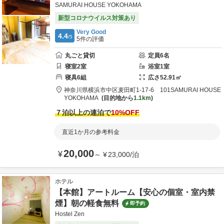
SAMURAI HOUSE YOKOHAMA
新型コロナウイルス対策あり
Very Good
4.4
/5
5
件の評価
丸ごと貸切
定員
6
名
寝室
2
室
浴室
1
室
寝具
6
組
広さ
52.91
㎡
神奈川県
横浜市
中区麦田町1-17-6 101
SAMURAI HOUSE
YOKOHAMA
目的地から
1.1km
７泊以上の連泊で
10
%OFF
直近1か月の参考料金
20,000
¥
～
¥
23,000
/
泊
ホテル
【本館】アートルーム【安心の個室・室内禁
煙】朝の軽食無料
即予約
Hostel Zen