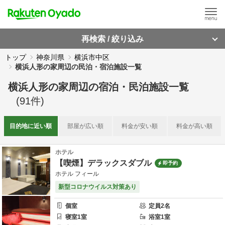
再検索 / 絞り込み
トップ
神奈川県
横浜市中区
横浜人形の家周辺の民泊・宿泊施設一覧
横浜人形の家周辺
の
宿泊・民泊施設一覧
(
91
件)
目的地に
近い順
部屋が
広い順
料金が
安い順
料金が
高い順
ホテル
【喫煙】デラックスダブル
即予約
ホテル フィール
新型コロナウイルス対策あり
個室
定員
2
名
寝室
1
室
浴室
1
室