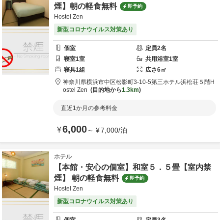
煙】朝の軽食無料
即予約
Hostel Zen
新型コロナウイルス対策あり
個室
定員
2
名
寝室
1
室
共用
浴室
1
室
寝具
1
組
広さ
6
㎡
神奈川県
横浜市
中区松影町3-10-5第三ホテル浜松荘５階
H
ostel Zen
目的地から
1.3km
直近1か月の参考料金
6,000
¥
～
¥
7,000
/
泊
ホテル
【本館・安心の個室】和室５．５畳【室内禁
煙】 朝の軽食無料
即予約
Hostel Zen
新型コロナウイルス対策あり