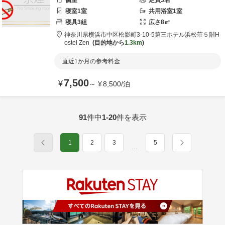
個室
定員
3
名
寝室
1
室
共用
浴室
1
室
寝具
3
組
広さ
8
㎡
神奈川県
横浜市
中区松影町3-10-5第三ホテル浜松荘５階
H
ostel Zen
目的地から
1.3km
直近1か月の参考料金
7,500
¥
～
¥
8,500
/
泊
91
件中
1-20
件を表示
1
2
3
5
…