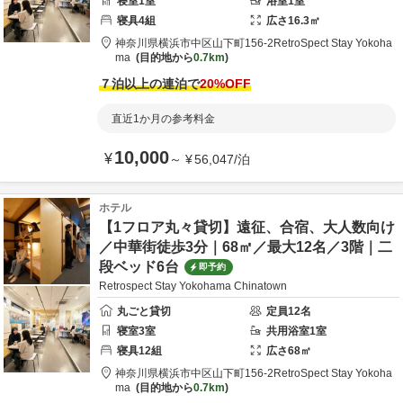
寝室
1
室
浴室
1
室
寝具
4
組
広さ
16.3
㎡
神奈川県
横浜市
中区山下町156-2
RetroSpect Stay Yokoha
ma
目的地から
0.7km
７泊以上の連泊で
20
%OFF
直近1か月の参考料金
10,000
¥
～
¥
56,047
/
泊
ホテル
【1フロア丸々貸切】遠征、合宿、大人数向け
／中華街徒歩3分｜68㎡／最大12名／3階｜二
段ベッド6台
即予約
Retrospect Stay Yokohama Chinatown
丸ごと貸切
定員
12
名
寝室
3
室
共用
浴室
1
室
寝具
12
組
広さ
68
㎡
神奈川県
横浜市
中区山下町156-2
RetroSpect Stay Yokoha
ma
目的地から
0.7km