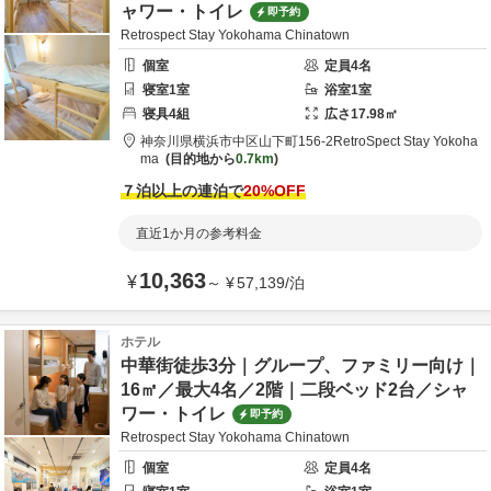
ャワー・トイレ
即予約
Retrospect Stay Yokohama Chinatown
個室
定員
4
名
寝室
1
室
浴室
1
室
寝具
4
組
広さ
17.98
㎡
神奈川県
横浜市
中区山下町156-2
RetroSpect Stay Yokoha
ma
目的地から
0.7km
７泊以上の連泊で
20
%OFF
直近1か月の参考料金
10,363
¥
～
¥
57,139
/
泊
ホテル
中華街徒歩3分｜グループ、ファミリー向け｜
16㎡／最大4名／2階｜二段ベッド2台／シャ
ワー・トイレ
即予約
Retrospect Stay Yokohama Chinatown
個室
定員
4
名