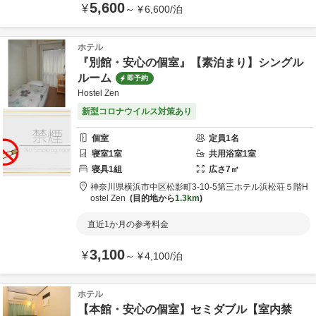
5,600
¥
～
¥
6,600
/
泊
ホテル
『別館・安心の個室』【素泊まり】シングル
ルーム
即予約
Hostel Zen
新型コロナウイルス対策あり
個室
定員
1
名
寝室
1
室
共用
浴室
1
室
寝具
1
組
広さ
7
㎡
神奈川県
横浜市
中区松影町3-10-5第三ホテル浜松荘５階
H
ostel Zen
目的地から
1.3km
直近1か月の参考料金
3,100
¥
～
¥
4,100
/
泊
ホテル
【本館・安心の個室】セミダブル【室内禁