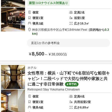
新型コロナウイルス対策あり
個室
定員
2
名
寝室
1
室
浴室
1
室
寝具
1
組
広さ
16.3
㎡
神奈川県
横浜市
中区山手町184
Hotel Feel
目的地から
0.3
km
直近1か月の参考料金
8,500
¥
～
¥
38,000
/
泊
ホテル
女性専用：横浜・山下町で4名宿泊可な船宿キ
ャビン！二段ベッドで大切な仲間や家族と共
に過ごす非日常体験
即予約
Retrospect Stay Yokohama Chinatown
個室
定員
4
名
寝室
1
室
共用
浴室
2
室
寝具
4
組
広さ
6.89
㎡