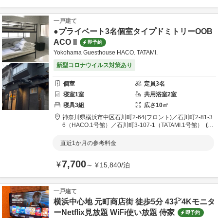
一戸建て
●プライベート3名個室タイプドミトリーOOB
ACO II
即予約
Yokohama Guesthouse HACO. TATAMI.
新型コロナウイルス対策あり
個室
定員
3
名
寝室
1
室
共用
浴室
2
室
寝具
3
組
広さ
10
㎡
神奈川県
横浜市
中区石川町2-64(フロント)／石川町2-81-3
6（HACO.1号館）／石川町3-107-1（TATAMI.1号館）
目
的地から
1.0km
直近1か月の参考料金
7,700
¥
～
¥
15,840
/
泊
一戸建て
横浜中心地 元町商店街 徒歩5分 43㌅4Kモニタ
ーNetflix見放題 WiFi使い放題 侍家
即予約