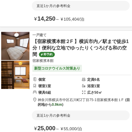
直近1か月の参考料金
14,250
¥
～
¥
105,404
/
泊
一戸建て
【宿家横濱本館２F 】横浜市内／駅まで徒歩1
分！便利な立地でゆったりくつろげる和の空
間
即予約
宿家横濱本館
新型コロナウイルス対策あり
個室
定員
6
名
寝室
1
室
浴室
1
室
寝具
6
組
広さ
50
㎡
神奈川県
横浜市
中区石川町2丁目75-1
宿家横濱本館１F
目
的地から
0.9km
直近1か月の参考料金
25,000
¥
～
¥
55,000
/
泊