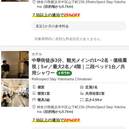
神奈川県
横浜市
中区山下町156-2
RetroSpect Stay Yokoha
ma
目的地から
0.7km
７泊以上の連泊で
25
%OFF
直近1か月の参考料金
対象期間内に有効な料金設定がありません。
ホテル
中華街徒歩3分、観光メインの1〜2名・価格重
視｜5㎡／最大2名／4階｜二段ベッド1台／共
用シャワー
即予約
Retrospect Stay Yokohama Chinatown
個室
定員
2
名
寝室
1
室
共用
浴室
2
室
寝具
2
組
広さ
4.59
㎡
神奈川県
横浜市
中区山下町156-2
RetroSpect Stay Yokoha
ma
目的地から
0.7km
７泊以上の連泊で
20
%OFF