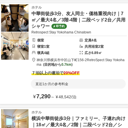
ホテル
中華街徒歩3分、友人同士・価格重視向け｜7
㎡／最大4名／3階-4階｜二段ベッド2台／共用
シャワー
即予約
Retrospect Stay Yokohama Chinatown
個室
定員
4
名
寝室
1
室
共用
浴室
2
室
寝具
4
組
広さ
6.89
㎡
神奈川県
横浜市
中区山下町156-2
RetroSpect Stay Yokoha
ma
目的地から
0.7km
７泊以上の連泊で
20
%OFF
直近1か月の参考料金
7,290
¥
～
¥
48,542
/
泊
ホテル
横浜中華街徒歩3分｜ファミリー、子連れ向け
｜18㎡／最大4名／2階｜二段ベッド2台／シ