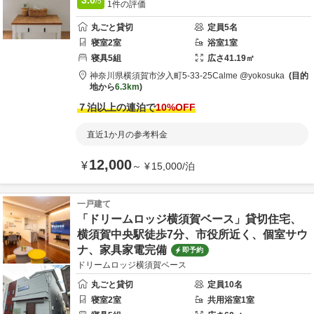
/5
1
件の評価
丸ごと貸切
定員
5
名
寝室
2
室
浴室
1
室
寝具
5
組
広さ
41.19
㎡
神奈川県
横須賀市
汐入町5-33-25
Calme @yokosuka
目的
地から
6.3km
７泊以上の連泊で
10
%OFF
直近1か月の参考料金
12,000
¥
～
¥
15,000
/
泊
一戸建て
「ドリームロッジ横須賀ベース」貸切住宅、
横須賀中央駅徒歩7分、市役所近く、個室サウ
ナ、家具家電完備
即予約
ドリームロッジ横須賀ベース
丸ごと貸切
定員
10
名
寝室
2
室
共用
浴室
1
室