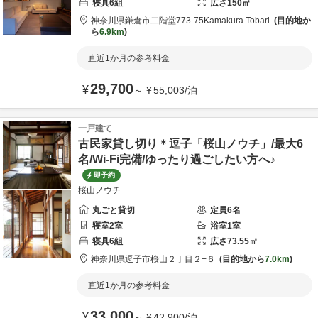
寝具
6
組
広さ
150
㎡
神奈川県
鎌倉市
二階堂773-75
Kamakura Tobari
目的地か
ら
6.9km
直近1か月の参考料金
29,700
¥
～
¥
55,003
/
泊
一戸建て
古民家貸し切り＊逗子「桜山ノウチ」/最大6
名/Wi-Fi完備/ゆったり過ごしたい方へ♪
即予約
桜山ノウチ
丸ごと貸切
定員
6
名
寝室
2
室
浴室
1
室
寝具
6
組
広さ
73.55
㎡
神奈川県
逗子市
桜山２丁目２−６
目的地から
7.0km
直近1か月の参考料金
33,000
¥
～
¥
42,900
/
泊