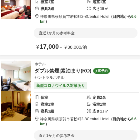
寝室
1
室
浴室
1
室
寝具
2
組
広さ
15
㎡
神奈川県
横須賀市
若松町2-8
Central Hotel
目的地から
6.6
km
直近1か月の参考料金
17,000
¥
～
¥
30,000
/
泊
ホテル
ダブル禁煙|素泊まり(RO)
即予約
セントラルホテル
新型コロナウイルス対策あり
個室
定員
2
名
寝室
1
室
浴室
1
室
寝具
1
組
広さ
13
㎡
神奈川県
横須賀市
若松町2-8
Central Hotel
目的地から
6.6
km
直近1か月の参考料金