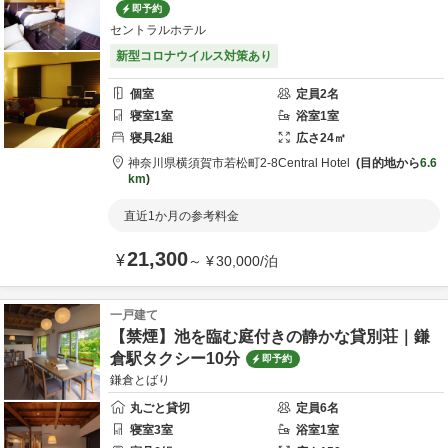
即予約
セントラルホテル
新型コロナウイルス対策あり
個室
定員
2
名
寝室
1
室
浴室
1
室
寝具
2
組
広さ
24
㎡
神奈川県
横須賀市
若松町2-8
Central Hotel
目的地から
6.6
km
直近1か月の参考料金
21,300
¥
～
¥
30,000
/
泊
一戸建て
【禁煙】池を臨む庭付きの静かな貸別荘｜鎌
倉駅タクシー10分
即予約
鎌倉とばり
丸ごと貸切
定員
6
名
寝室
3
室
浴室
1
室