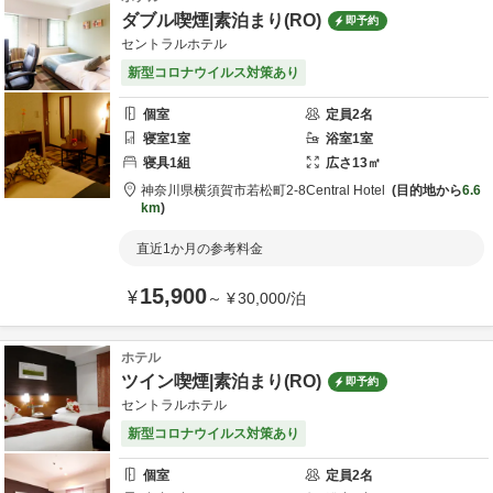
ダブル喫煙|素泊まり(RO)
即予約
セントラルホテル
新型コロナウイルス対策あり
個室
定員
2
名
寝室
1
室
浴室
1
室
寝具
1
組
広さ
13
㎡
神奈川県
横須賀市
若松町2-8
Central Hotel
目的地から
6.6
km
直近1か月の参考料金
15,900
¥
～
¥
30,000
/
泊
ホテル
ツイン喫煙|素泊まり(RO)
即予約
セントラルホテル
新型コロナウイルス対策あり
個室
定員
2
名