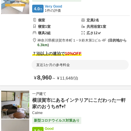
Very Good
4.0
/5
1
件の評価
個室
定員
2
名
寝室
1
室
共用
浴室
1
室
寝具
2
組
広さ
12
㎡
神奈川県
横須賀市
本町１−９
鈴木第1ビル 4F
目的地から
6.3km
７泊以上の連泊で
10
%OFF
直近1か月の参考料金
8,960
¥
～
¥
11,648
/
泊
一戸建て
横須賀市にあるインテリアにこだわった一軒
家のおうち𖠿𖤥𖥧𖥣
Calme
新型コロナウイルス対策あり
Good
3.0