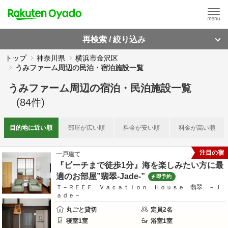
再検索 / 絞り込み
トップ
神奈川県
横浜市金沢区
うみファーム周辺の民泊・宿泊施設一覧
うみファーム周辺
の
宿泊・民泊施設一覧
(
84
件)
目的地に
近い順
部屋が
広い順
料金が
安い順
料金が
高い順
注目の宿
一戸建て
『ビーチまで徒歩1分』海を楽しみたい方に最
適のお部屋”翡翠-Jade-”
即予約
Ｔ－ＲＥＥＦ Ｖａｃａｔｉｏｎ Ｈｏｕｓｅ 翡翠 －Ｊ
ａｄｅ－
丸ごと貸切
定員
2
名
寝室
1
室
浴室
1
室