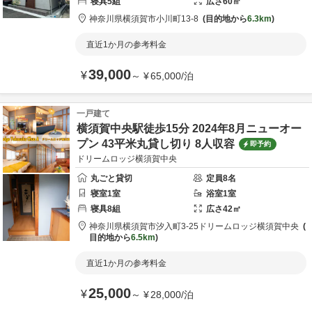
寝具
5
組
広さ
60
㎡
神奈川県
横須賀市
小川町13-8
目的地から
6.3km
直近1か月の参考料金
39,000
¥
～
¥
65,000
/
泊
一戸建て
横須賀中央駅徒歩15分 2024年8月ニューオー
プン 43平米丸貸し切り 8人収容
即予約
ドリームロッジ横須賀中央
丸ごと貸切
定員
8
名
寝室
1
室
浴室
1
室
寝具
8
組
広さ
42
㎡
神奈川県
横須賀市
汐入町3-25
ドリームロッジ横須賀中央
目的地から
6.5km
直近1か月の参考料金
25,000
¥
～
¥
28,000
/
泊