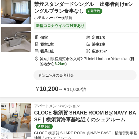
禁煙スタンダードシングル 出張者向け■シ
ングルプラン食事なし
即予約
ホテル ハーバー横須賀
新型コロナウイルス対策あり
個室
定員
1
名
寝室
1
室
浴室
1
室
寝具
1
組
広さ
15
㎡
神奈川県
横須賀市
汐入町2-7
Hotel Harbour Yokosuka
目
的地から
6.2km
直近1か月の参考料金
10,200
¥
～
¥
11,000
/
泊
アパートメント/マンション
GLOCE 横須賀 SHARE ROOM B@NAVY BA
SE｜横須賀海軍基地近くのシェアルーム
即予約
GLOCE 横須賀 SHARE ROOM @NAVY BASE｜横須賀海軍基
地近くのシェアルーム