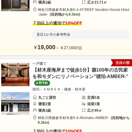
寝具
2
組
広さ
23.71
㎡
神奈川県
鎌倉市
材木座6-4-4
T-REEF Vacation House Hisui
-Jade-
目的地から
9.3km
７泊以上の連泊で
10
%OFF
直近1か月の参考料金
19,000
¥
～
¥
27,000
/
泊
注目の宿
一戸建て
【材木座海岸まで徒歩1分】築100年の古民家
を和モダンにリノベーション"琥珀-AMBER-"
即予約
琥珀－ＡＭＢＥＲ－鎌倉・材木座
丸ごと貸切
定員
5
名
寝室
2
室
浴室
1
室
寝具
3
組
広さ
90
㎡
神奈川県
鎌倉市
材木座6-4-4
Kohaku-AMBER-
目的地から
9.3km
７泊以上の連泊で
10
%OFF