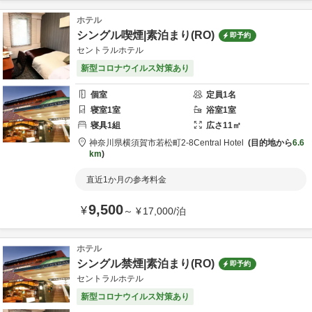
ホテル
シングル喫煙|素泊まり(RO)
即予約
セントラルホテル
新型コロナウイルス対策あり
個室
定員
1
名
寝室
1
室
浴室
1
室
寝具
1
組
広さ
11
㎡
神奈川県
横須賀市
若松町2-8
Central Hotel
目的地から
6.6
km
直近1か月の参考料金
9,500
¥
～
¥
17,000
/
泊
ホテル
シングル禁煙|素泊まり(RO)
即予約
セントラルホテル
新型コロナウイルス対策あり