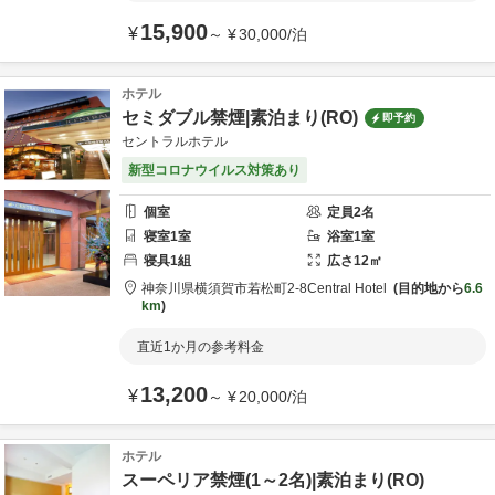
15,900
¥
～
¥
30,000
/
泊
ホテル
セミダブル禁煙|素泊まり(RO)
即予約
セントラルホテル
新型コロナウイルス対策あり
個室
定員
2
名
寝室
1
室
浴室
1
室
寝具
1
組
広さ
12
㎡
神奈川県
横須賀市
若松町2-8
Central Hotel
目的地から
6.6
km
直近1か月の参考料金
13,200
¥
～
¥
20,000
/
泊
ホテル
スーペリア禁煙(1～2名)|素泊まり(RO)