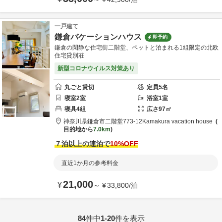
一戸建て
鎌倉バケーションハウス
即予約
鎌倉の閑静な住宅街二階堂、ペットと泊まれる1組限定の北欧
住宅貸別荘
新型コロナウイルス対策あり
丸ごと貸切
定員
5
名
寝室
2
室
浴室
1
室
寝具
4
組
広さ
97
㎡
神奈川県
鎌倉市
二階堂773-12
Kamakura vacation house
目的地から
7.0km
７泊以上の連泊で
10
%OFF
直近1か月の参考料金
21,000
¥
～
¥
33,800
/
泊
84
件中
1-20
件を表示