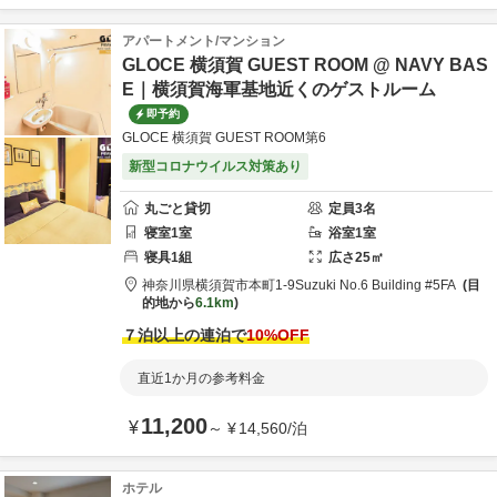
アパートメント/マンション
GLOCE 横須賀 GUEST ROOM @ NAVY BAS
E｜横須賀海軍基地近くのゲストルーム
即予約
GLOCE 横須賀 GUEST ROOM第6
新型コロナウイルス対策あり
丸ごと貸切
定員
3
名
寝室
1
室
浴室
1
室
寝具
1
組
広さ
25
㎡
神奈川県
横須賀市
本町1-9
Suzuki No.6 Building #5FA
目
的地から
6.1km
７泊以上の連泊で
10
%OFF
直近1か月の参考料金
11,200
¥
～
¥
14,560
/
泊
ホテル