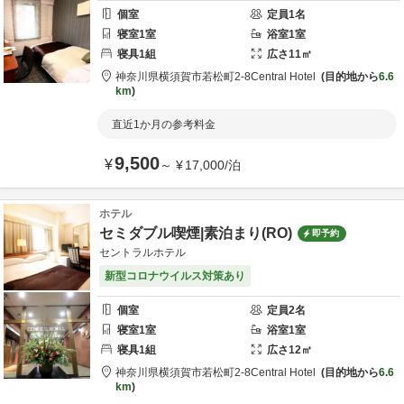
個室
定員
1
名
寝室
1
室
浴室
1
室
寝具
1
組
広さ
11
㎡
神奈川県
横須賀市
若松町2-8
Central Hotel
目的地から
6.6
km
直近1か月の参考料金
9,500
¥
～
¥
17,000
/
泊
ホテル
セミダブル喫煙|素泊まり(RO)
即予約
セントラルホテル
新型コロナウイルス対策あり
個室
定員
2
名
寝室
1
室
浴室
1
室
寝具
1
組
広さ
12
㎡
神奈川県
横須賀市
若松町2-8
Central Hotel
目的地から
6.6
km