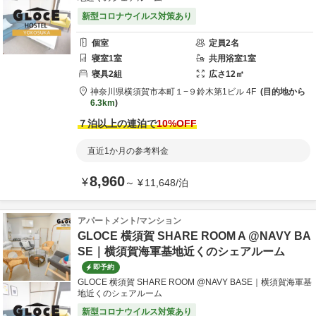
新型コロナウイルス対策あり
個室
定員
2
名
寝室
1
室
共用
浴室
1
室
寝具
2
組
広さ
12
㎡
神奈川県
横須賀市
本町１−９
鈴木第1ビル 4F
目的地から
6.3km
７泊以上の連泊で
10
%OFF
直近1か月の参考料金
8,960
¥
～
¥
11,648
/
泊
アパートメント/マンション
GLOCE 横須賀 SHARE ROOM A @NAVY BA
SE｜横須賀海軍基地近くのシェアルーム
即予約
GLOCE 横須賀 SHARE ROOM @NAVY BASE｜横須賀海軍基
地近くのシェアルーム
新型コロナウイルス対策あり