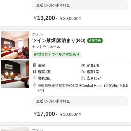
直近1か月の参考料金
13,200
¥
～
¥
20,000
/
泊
ホテル
ツイン禁煙|素泊まり(RO)
即予約
セントラルホテル
新型コロナウイルス対策あり
個室
定員
2
名
寝室
1
室
浴室
1
室
寝具
2
組
広さ
15
㎡
神奈川県
横須賀市
若松町2-8
Central Hotel
目的地から
6.6
km
直近1か月の参考料金
17,000
¥
～
¥
30,000
/
泊
ホテル