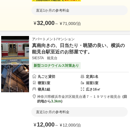
直近1か月の参考料金
32,000
¥
～
¥
71,000
/
泊
アパートメント/マンション
真南向きの、日当たり・眺望の良い、横浜の
能見台駅至近のお部屋です。
SIESTA 能見台
新型コロナウイルス対策あり
丸ごと貸切
定員
1
名
寝室
1
室
浴室
1
室
寝具
1
組
広さ
16
㎡
神奈川県
横浜市
金沢区能見台通７－１９
マリオ能見台
目
的地から
3.3km
直近1か月の参考料金
12,000
¥
～
¥
12,000
/
泊