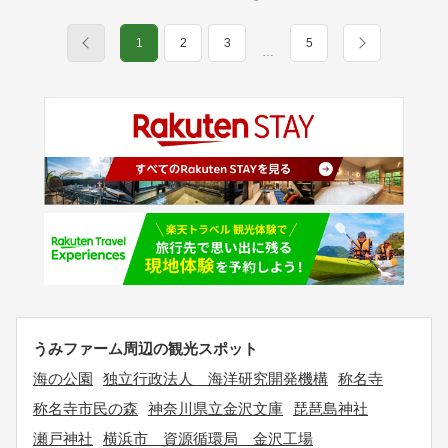
1
2
3
5
…
うみファーム周辺の観光スポット
海の公園
独立行政法人 海洋研究開発機構
称名寺
称名寺市民の森
神奈川県立金沢文庫
琵琶島神社
瀬戸神社
横浜市 資源循環局 金沢工場