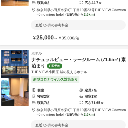
寝具
4
組
広さ
44.7
㎡
神奈川県
小田原市
栄町1丁目10番23号
THE VIEW Odawara
-jō no mieru hotel
目的地から
2.6km
直近1か月の参考料金
25,000
¥
～
¥
35,000
/
泊
ホテル
ナチュラルビュー・ラージルーム (71.65㎡) 素
泊まり
即予約
THE VIEW 小田原 城の見えるホテル
新型コロナウイルス対策あり
個室
定員
7
名
寝室
2
室
浴室
1
室
寝具
7
組
広さ
71.65
㎡
神奈川県
小田原市
栄町1丁目10番23号
THE VIEW Odawara
-jō no mieru hotel
目的地から
2.6km
直近1か月の参考料金