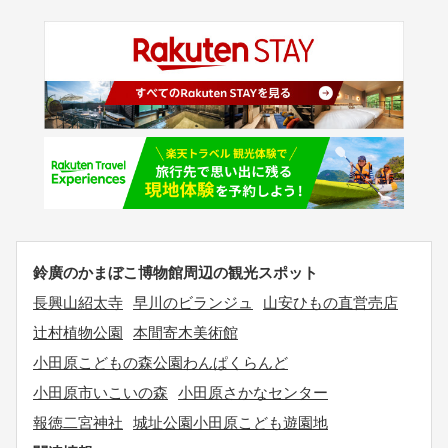
鈴廣のかまぼこ博物館周辺の観光スポット
長興山紹太寺
早川のビランジュ
山安ひもの直営売店
辻村植物公園
本間寄木美術館
小田原こどもの森公園わんぱくらんど
小田原市いこいの森
小田原さかなセンター
報徳二宮神社
城址公園小田原こども遊園地