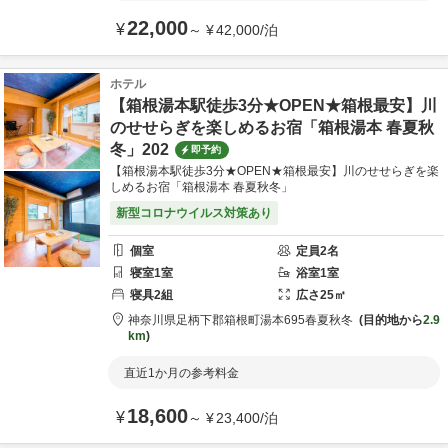
22,000
¥
～
¥
42,000
/
泊
ホテル
【箱根湯本駅徒歩3分★OPEN★箱根最安】川
のせせらぎを楽しめるお宿「箱根湯本 春夏秋
冬」202
即予約
【箱根湯本駅徒歩3分★OPEN★箱根最安】川のせせらぎを楽
しめるお宿「箱根湯本 春夏秋冬」
新型コロナウイルス対策あり
個室
定員
2
名
寝室
1
室
浴室
1
室
寝具
2
組
広さ
25
㎡
神奈川県
足柄下郡
箱根町湯本695
春夏秋冬
目的地から
2.9
km
直近1か月の参考料金
18,600
¥
～
¥
23,400
/
泊