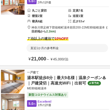
5.0
/5
2
件の評価
丸ごと貸切
定員
7
名
寝室
2
室
浴室
1
室
寝具
6
組
広さ
53
㎡
神奈川県
足柄下郡
箱根町湯本前田200-22
MEIBI箱根湯本
目的地から
2.1km
７泊以上の連泊で
10
%OFF
直近1か月の参考料金
21,000
¥
～
¥
45,000
/
泊
一戸建て
湯本駅徒歩8分｜最大9名様｜温泉クーポン♨︎
｜戸建貸切｜高速光WiFi｜出前可
即予約
MEIBI箱根湯本
新型コロナウイルス対策あり
Excellent!
5.0
/5
1
件の評価