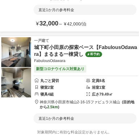
直近1か月の参考料金
32,000
¥
～
¥
42,000
/
泊
一戸建て
城下町小田原の探索ベース【FabulousOdawa
ra】まるまる一棟貸し
即予約
FabulousOdawara
新型コロナウイルス対策あり
丸ごと貸切
定員
8
名
寝室
2
室
浴室
1
室
寝具
4
組
広さ
79.49
㎡
神奈川県
小田原市
城山2-16-15
ファビュラス城山
目的地
から
2.5km
直近1か月の参考料金
対象期間内に有効な料金設定がありません。