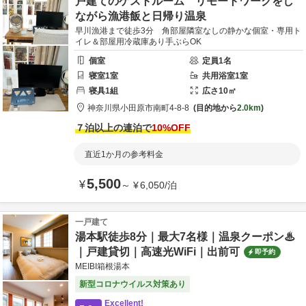
戸建てのゲストルーム リモートワークをし
ながら漁港飯と日帰り温泉
早川漁港まで徒歩3分 角部屋隣室なしの静かな個室・専用ト
イレ＆部屋用冷蔵庫あり手ぶらOK
個室
定員
1
名
寝室
1
室
共用
浴室
1
室
寝具
1
組
広さ
10
㎡
神奈川県
小田原市
南町4-8-8
目的地から
2.0km
７泊以上の連泊で
10
%OFF
直近1か月の参考料金
5,500
¥
～
¥
6,050
/
泊
一戸建て
湯本駅徒歩8分｜最大7名様｜温泉クーポン♨︎
｜戸建貸切｜高速光WiFi｜出前可
即予約
MEIBI箱根湯本
新型コロナウイルス対策あり
Excellent!