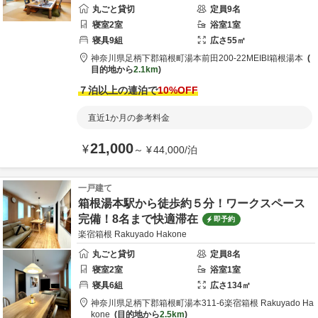
丸ごと貸切
定員
9
名
寝室
2
室
浴室
1
室
寝具
9
組
広さ
55
㎡
神奈川県
足柄下郡
箱根町湯本前田200-22
MEIBI箱根湯本
目的地から
2.1km
７泊以上の連泊で
10
%OFF
直近1か月の参考料金
21,000
¥
～
¥
44,000
/
泊
一戸建て
箱根湯本駅から徒歩約５分！ワークスペース
完備！8名まで快適滞在
即予約
楽宿箱根 Rakuyado Hakone
丸ごと貸切
定員
8
名
寝室
2
室
浴室
1
室
寝具
6
組
広さ
134
㎡
神奈川県
足柄下郡
箱根町湯本311-6
楽宿箱根 Rakuyado Ha
kone
目的地から
2.5km