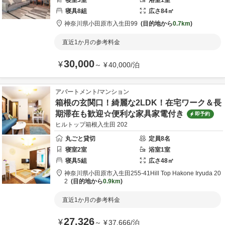
寝室
3
室
浴室
1
室
寝具
8
組
広さ
84
㎡
神奈川県
小田原市
入生田99
目的地から
0.7km
直近1か月の参考料金
30,000
¥
～
¥
40,000
/
泊
アパートメント/マンション
箱根の玄関口！綺麗な2LDK！在宅ワーク＆長
期滞在も歓迎☆便利な家具家電付き
即予約
ヒルトップ箱根入生田 202
丸ごと貸切
定員
8
名
寝室
2
室
浴室
1
室
寝具
5
組
広さ
48
㎡
神奈川県
小田原市
入生田255-41
Hill Top Hakone Iryuda 20
2
目的地から
0.9km
直近1か月の参考料金
27,326
¥
～
¥
37,666
/
泊