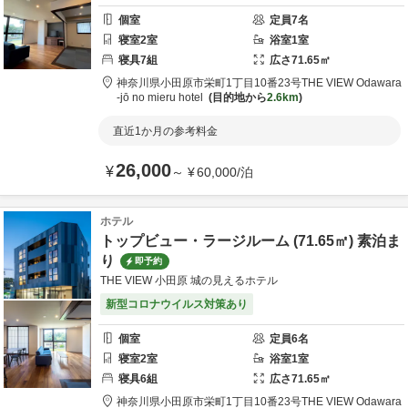
個室
定員
7
名
寝室
2
室
浴室
1
室
寝具
7
組
広さ
71.65
㎡
神奈川県
小田原市
栄町1丁目10番23号
THE VIEW Odawara
-jō no mieru hotel
目的地から
2.6km
直近1か月の参考料金
26,000
¥
～
¥
60,000
/
泊
ホテル
トップビュー・ラージルーム (71.65㎡) 素泊ま
り
即予約
THE VIEW 小田原 城の見えるホテル
新型コロナウイルス対策あり
個室
定員
6
名
寝室
2
室
浴室
1
室
寝具
6
組
広さ
71.65
㎡
神奈川県
小田原市
栄町1丁目10番23号
THE VIEW Odawara