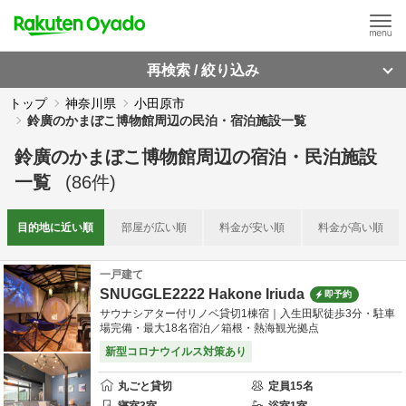
再検索 / 絞り込み
トップ
神奈川県
小田原市
鈴廣のかまぼこ博物館周辺の民泊・宿泊施設一覧
鈴廣のかまぼこ博物館周辺
の
宿泊・民泊施設
一覧
(
86
件)
目的地に
近い順
部屋が
広い順
料金が
安い順
料金が
高い順
一戸建て
SNUGGLE2222 Hakone Iriuda
即予約
サウナシアター付リノベ貸切1棟宿｜入生田駅徒歩3分・駐車
場完備・最大18名宿泊／箱根・熱海観光拠点
新型コロナウイルス対策あり
丸ごと貸切
定員
15
名