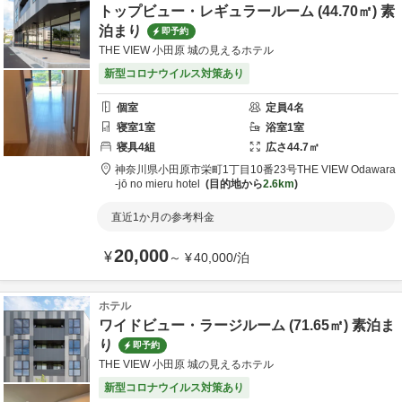
トップビュー・レギュラールーム (44.70㎡) 素
泊まり
即予約
THE VIEW 小田原 城の見えるホテル
新型コロナウイルス対策あり
個室
定員
4
名
寝室
1
室
浴室
1
室
寝具
4
組
広さ
44.7
㎡
神奈川県
小田原市
栄町1丁目10番23号
THE VIEW Odawara
-jō no mieru hotel
目的地から
2.6km
直近1か月の参考料金
20,000
¥
～
¥
40,000
/
泊
ホテル
ワイドビュー・ラージルーム (71.65㎡) 素泊ま
り
即予約
THE VIEW 小田原 城の見えるホテル
新型コロナウイルス対策あり