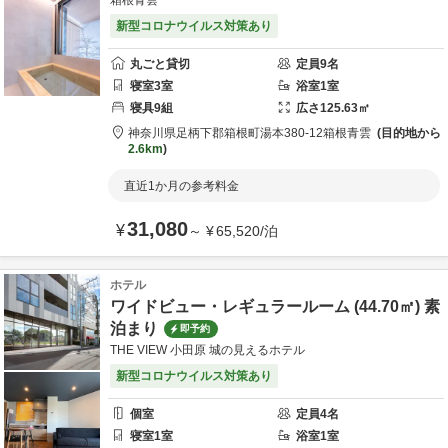
箱根青雲
新型コロナウイルス対策あり
丸ごと貸切
定員
9
名
寝室
3
室
浴室
1
室
寝具
9
組
広さ
125.63
㎡
神奈川県
足柄下郡
箱根町湯本380-12
箱根青雲
目的地から
2.6km
直近1か月の参考料金
31,080
¥
～
¥
65,520
/
泊
ホテル
ワイドビュー・レギュラールーム (44.70㎡) 素
泊まり
即予約
THE VIEW 小田原 城の見えるホテル
新型コロナウイルス対策あり
個室
定員
4
名
寝室
1
室
浴室
1
室