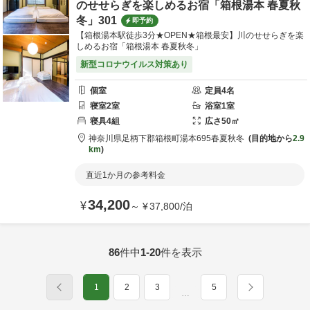
のせせらぎを楽しめるお宿「箱根湯本 春夏秋
冬」301
即予約
【箱根湯本駅徒歩3分★OPEN★箱根最安】川のせせらぎを楽
しめるお宿「箱根湯本 春夏秋冬」
新型コロナウイルス対策あり
個室
定員
4
名
寝室
2
室
浴室
1
室
寝具
4
組
広さ
50
㎡
神奈川県
足柄下郡
箱根町湯本695
春夏秋冬
目的地から
2.9
km
直近1か月の参考料金
34,200
¥
～
¥
37,800
/
泊
86
件中
1-20
件を表示
1
2
3
5
…