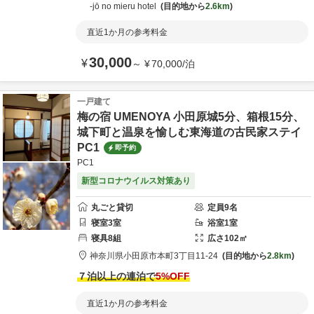
-jō no mieru hotel
目的地から
2.6km
直近1か月の参考料金
30,000
¥
～
¥
70,000
/
泊
一戸建て
梅の宿 UMENOYA 小田原城5分、箱根15分、
城下町と温泉を愉しむ東海道の古民家ステイ
PC1
即予約
PC1
新型コロナウイルス対策あり
丸ごと貸切
定員
9
名
寝室
3
室
浴室
1
室
寝具
8
組
広さ
102
㎡
神奈川県
小田原市
本町3丁目11-24
目的地から
2.8km
７泊以上の連泊で
5
%OFF
直近1か月の参考料金