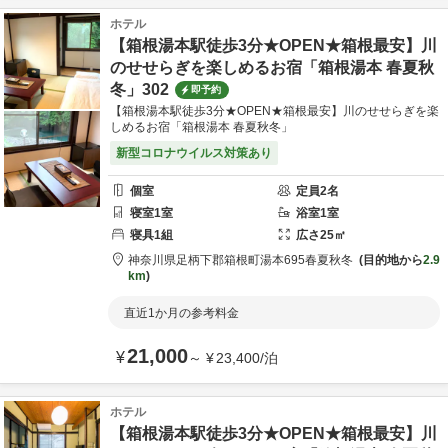
ホテル
【箱根湯本駅徒歩3分★OPEN★箱根最安】川
のせせらぎを楽しめるお宿「箱根湯本 春夏秋
冬」302
即予約
【箱根湯本駅徒歩3分★OPEN★箱根最安】川のせせらぎを楽
しめるお宿「箱根湯本 春夏秋冬」
新型コロナウイルス対策あり
個室
定員
2
名
寝室
1
室
浴室
1
室
寝具
1
組
広さ
25
㎡
神奈川県
足柄下郡
箱根町湯本695
春夏秋冬
目的地から
2.9
km
直近1か月の参考料金
21,000
¥
～
¥
23,400
/
泊
ホテル
【箱根湯本駅徒歩3分★OPEN★箱根最安】川