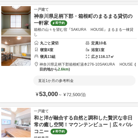
一戸建て
神奈川県足柄下郡・箱根町のまるまる貸切の
一軒家
即予約
箱根の山々を望む宿『SAKURA HOUSE』まるまる一棟貸
し
丸ごと貸切
定員
10
名
寝室
4
室
浴室
1
室
寝具
13
組
広さ
116.17
㎡
神奈川県
足柄下郡
箱根町湯本276-10
SAKURA HOUSE
目的地から
2.6km
直近1か月の参考料金
53,000
¥
～
¥
72,500
/
泊
一戸建て
和と洋が融合する自然と調和した贅沢な非日
常の癒し空間！マウンテンビュー｜広々バル
コニー
即予約