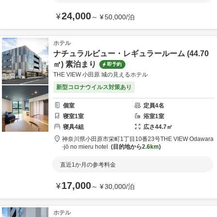
24,000
¥
～
¥
50,000
/
泊
ホテル
ナチュラルビュー・レギュラールーム (44.70
㎡) 素泊まり
即予約
THE VIEW 小田原 城の見えるホテル
新型コロナウイルス対策あり
個室
定員
4
名
寝室
1
室
浴室
1
室
寝具
4
組
広さ
44.7
㎡
神奈川県
小田原市
栄町1丁目10番23号
THE VIEW Odawara
-jō no mieru hotel
目的地から
2.6km
直近1か月の参考料金
17,000
¥
～
¥
30,000
/
泊
ホテル