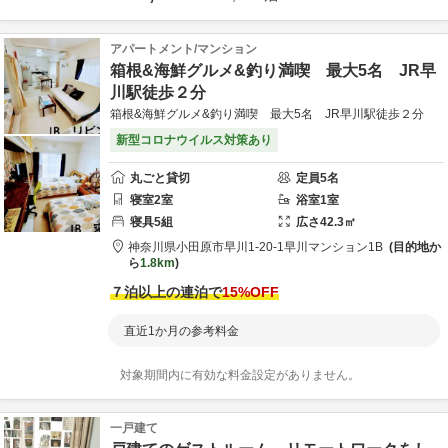
アパートメント/マンション
箱根&海鮮グルメ&釣り満喫 最大5名 JR早
川駅徒歩２分
箱根&海鮮グルメ&釣り満喫 最大5名 JR早川駅徒歩２分
新型コロナウイルス対策あり
丸ごと貸切
定員
5
名
寝室
2
室
浴室
1
室
寝具
5
組
広さ
42.3
㎡
神奈川県
小田原市
早川1-20-1
早川マンション1B
目的地か
ら
1.8km
７泊以上の連泊で
15
%OFF
直近1か月の参考料金
対象期間内に有効な料金設定がありません。
一戸建て