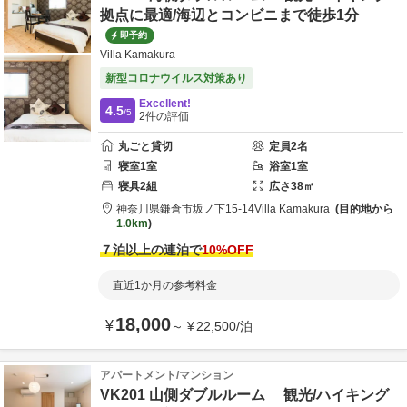
拠点に最適/海辺とコンビニまで徒歩1分
即予約
Villa Kamakura
新型コロナウイルス対策あり
Excellent!
4.5
/5
2
件の評価
丸ごと貸切
定員
2
名
寝室
1
室
浴室
1
室
寝具
2
組
広さ
38
㎡
神奈川県
鎌倉市
坂ノ下15-14
Villa Kamakura
目的地から
1.0km
７泊以上の連泊で
10
%OFF
直近1か月の参考料金
18,000
¥
～
¥
22,500
/
泊
アパートメント/マンション
VK201 山側ダブルルーム 観光/ハイキング