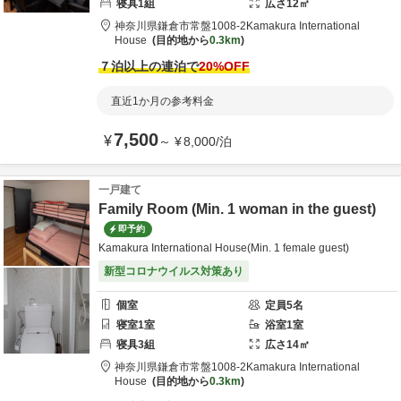
寝具
1
組
広さ
12
㎡
神奈川県
鎌倉市
常盤1008-2
Kamakura International
House
目的地から
0.3km
７泊以上の連泊で
20
%OFF
直近1か月の参考料金
7,500
¥
～
¥
8,000
/
泊
一戸建て
Family Room (Min. 1 woman in the guest)
即予約
Kamakura International House(Min. 1 female guest)
新型コロナウイルス対策あり
個室
定員
5
名
寝室
1
室
浴室
1
室
寝具
3
組
広さ
14
㎡
神奈川県
鎌倉市
常盤1008-2
Kamakura International
House
目的地から
0.3km