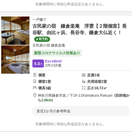
対象期間内に有効な料金設定がありません。
一戸建て
古民家の宿 鎌倉楽庵 浮雲【２階個室】長
谷駅、由比ヶ浜、長谷寺、鎌倉大仏近く！
即予約
古民家の宿 鎌倉楽庵
新型コロナウイルス対策あり
Excellent!
5.0
/5
2
件の評価
個室
定員
3
名
寝室
1
室
共用
浴室
2
室
寝具
3
組
広さ
18.72
㎡
神奈川県
鎌倉市
坂ノ下16-11
Kamakura Rakuan
目的地か
ら
1.0km
直近1か月の参考料金
対象期間内に有効な料金設定がありません。