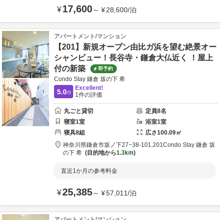
17,600
¥
～
¥
28,600
/
泊
アパートメント/マンション
【201】新規オープン由比ガ浜を望む絶景オー
シャンビュー！長谷寺・鎌倉大仏近く ！屋上
付の新築 ︎
即予約
Condo Stay 鎌倉 坂の下 希
Excellent!
5.0
/5
1
件の評価
丸ごと貸切
定員
8
名
寝室
1
室
浴室
1
室
寝具
8
組
広さ
100.09
㎡
神奈川県
鎌倉市
坂ノ下27−38-101.201
Condo Stay 鎌倉 坂
の下 希
目的地から
1.3km
直近1か月の参考料金
25,385
¥
～
¥
57,011
/
泊
アパートメント/マンション