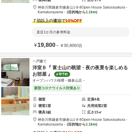
寝具
2
組
広さ
17
㎡
神奈川県
鎌倉市
鎌倉山1-8-8
Open House Sakurasakura -
Kamakurayama -
目的地から
1.1km
７泊以上の連泊で
10
%OFF
直近1か月の参考料金
19,800
¥
～
¥
30,800
/
泊
一戸建て
洋室Ｂ『 富士山の眺望・夜の夜景を楽しめる
お部屋 』
即予約
オープンハウス桜櫻－鎌倉山店－
新型コロナウイルス対策あり
個室
定員
4
名
寝室
1
室
共用
浴室
2
室
寝具
3
組
広さ
15
㎡
神奈川県
鎌倉市
鎌倉山1-8-8
Open House Sakurasakura -
Kamakurayama -
目的地から
1.1km