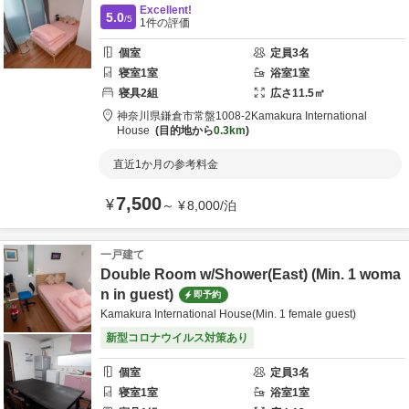
Excellent!
5.0
/5
1
件の評価
個室
定員
3
名
寝室
1
室
浴室
1
室
寝具
2
組
広さ
11.5
㎡
神奈川県
鎌倉市
常盤1008-2
Kamakura International
House
目的地から
0.3km
直近1か月の参考料金
7,500
¥
～
¥
8,000
/
泊
一戸建て
Double Room w/Shower(East) (Min. 1 woma
n in guest)
即予約
Kamakura International House(Min. 1 female guest)
新型コロナウイルス対策あり
個室
定員
3
名
寝室
1
室
浴室
1
室