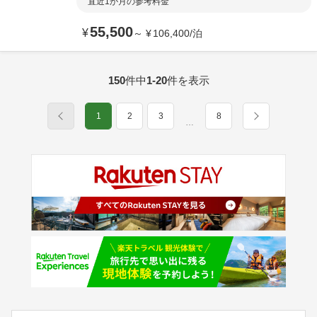
直近1か月の参考料金
55,500
¥
～
¥
106,400
/
泊
150
件中
1-20
件を表示
1
2
3
8
…