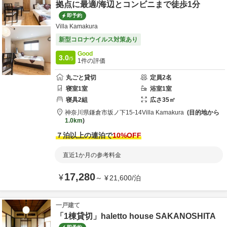
拠点に最適/海辺とコンビニまで徒歩1分
即予約
Villa Kamakura
新型コロナウイルス対策あり
Good
3.0
/5
1
件の評価
丸ごと貸切
定員
2
名
寝室
1
室
浴室
1
室
寝具
2
組
広さ
35
㎡
神奈川県
鎌倉市
坂ノ下15-14
Villa Kamakura
目的地から
1.0km
７泊以上の連泊で
10
%OFF
直近1か月の参考料金
17,280
¥
～
¥
21,600
/
泊
一戸建て
「1棟貸切」haletto house SAKANOSHITA