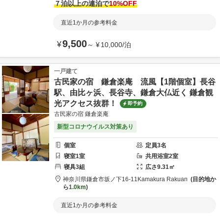
７泊以上の連泊で
10
%OFF
直近1か月の参考料金
9,500
¥
～
¥
10,000
/
泊
一戸建て
古民家の宿 鎌倉楽庵 流風【1階個室】長谷
駅、由比ヶ浜、長谷寺、鎌倉大仏近く 鎌倉観
光アクセス抜群！
即予約
古民家の宿 鎌倉楽庵
新型コロナウイルス対策あり
個室
定員
3
名
寝室
1
室
共用
浴室
2
室
寝具
3
組
広さ
9.31
㎡
神奈川県
鎌倉市
坂ノ下16-11
Kamakura Rakuan
目的地か
ら
1.0km
直近1か月の参考料金