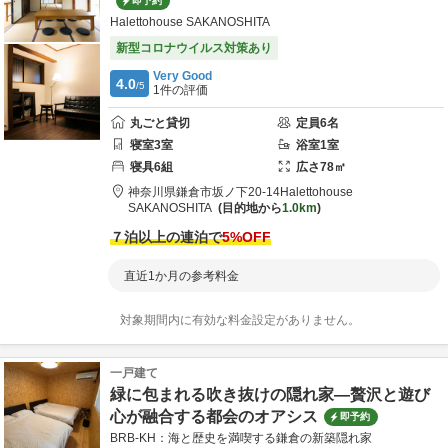
即予約
Halettohouse SAKANOSHITA
新型コロナウイルス対策あり
Very Good
4.0
/5
1
件の評価
丸ごと貸切
定員
6
名
寝室
3
室
浴室
1
室
寝具
6
組
広さ
78
㎡
神奈川県
鎌倉市
坂ノ下20-14
Halettohouse
SAKANOSHITA
目的地から
1.0km
７泊以上の連泊で
5
%OFF
直近1か月の参考料金
対象期間内に有効な料金設定がありません。
一戸建て
緑に包まれる吹き抜けの隠れ家—贅沢と遊び
心が融合する都会のオアシス
即予約
BRB-KH：海と歴史を満喫する鎌倉の新築隠れ家