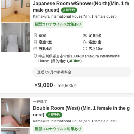
Japanese Room w/Shower(North)(Min. 1 fe
male guest)
即予約
Kamakura International House(Min. 1 female guest)
新型コロナウイルス対策あり
個室
定員
4
名
寝室
1
室
浴室
1
室
寝具
4
組
広さ
10
㎡
神奈川県
鎌倉市
常盤1008-2
Kamakura International
House
目的地から
0.3km
直近1か月の参考料金
9,000
¥
～
¥
9,500
/
泊
一戸建て
Double Room (West) (Min. 1 female in the g
uest)
即予約
Kamakura International House(Min. 1 female guest)
新型コロナウイルス対策あり