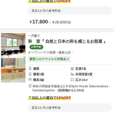
７泊以上の連泊で
10
%OFF
直近1か月の参考料金
17,600
¥
～
¥
28,600
/
泊
一戸建て
和 室『 自然と日本の和を感じるお部屋 』
即予約
オープンハウス桜櫻－鎌倉山店－
新型コロナウイルス対策あり
個室
定員
3
名
寝室
1
室
共用
浴室
2
室
寝具
3
組
広さ
14
㎡
神奈川県
鎌倉市
鎌倉山1-8-8
Open House Sakurasakura -
Kamakurayama -
目的地から
1.1km
７泊以上の連泊で
10
%OFF
直近1か月の参考料金