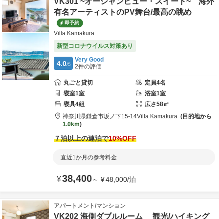
VK301 ~オーシャンビュー・スイート~ 海外
有名アーティストのPV舞台/最高の眺め
即予約
Villa Kamakura
新型コロナウイルス対策あり
Very Good
4.0
/5
2
件の評価
丸ごと貸切
定員
4
名
寝室
1
室
浴室
1
室
寝具
4
組
広さ
58
㎡
神奈川県
鎌倉市
坂ノ下15-14
Villa Kamakura
目的地から
1.0km
７泊以上の連泊で
10
%OFF
直近1か月の参考料金
38,400
¥
～
¥
48,000
/
泊
アパートメント/マンション
VK202 海側ダブルルーム 観光/ハイキング