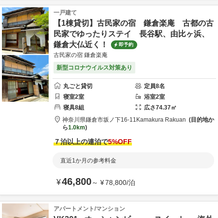
一戸建て
【1棟貸切】古民家の宿 鎌倉楽庵 古都の古
民家でゆったりステイ 長谷駅、由比ヶ浜、
鎌倉大仏近く！
即予約
古民家の宿 鎌倉楽庵
新型コロナウイルス対策あり
丸ごと貸切
定員
8
名
寝室
2
室
浴室
2
室
寝具
8
組
広さ
74.37
㎡
神奈川県
鎌倉市
坂ノ下16-11
Kamakura Rakuan
目的地か
ら
1.0km
７泊以上の連泊で
5
%OFF
直近1か月の参考料金
46,800
¥
～
¥
78,800
/
泊
アパートメント/マンション