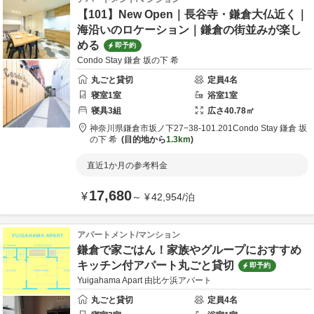
【101】New Open｜長谷寺・鎌倉大仏近く｜
海沿いのロケーション｜鎌倉の街並みが楽し
める
即予約
Condo Stay 鎌倉 坂の下 希
丸ごと貸切
定員
4
名
寝室
1
室
浴室
1
室
寝具
3
組
広さ
40.78
㎡
神奈川県
鎌倉市
坂ノ下27−38-101.201
Condo Stay 鎌倉 坂
の下 希
目的地から
1.3km
直近1か月の参考料金
17,680
¥
～
¥
42,954
/
泊
アパートメント/マンション
鎌倉で家ごはん！家族やグループにおすすめ
キッチン付アパート丸ごと貸切
即予約
Yuigahama Apart 由比ケ浜アパート
丸ごと貸切
定員
4
名