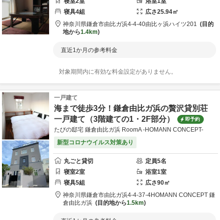
寝室
2
室
浴室
1
室
寝具
4
組
広さ
25.94
㎡
神奈川県
鎌倉市
由比ガ浜4-4-40
由比ヶ浜ハイツ201
目的
地から
1.4km
直近1か月の参考料金
対象期間内に有効な料金設定がありません。
一戸建て
海まで徒歩3分！鎌倉由比ガ浜の贅沢貸別荘
一戸建て（3階建ての1・2F部分）
即予約
たびの邸宅 鎌倉由比ガ浜 RoomA -HOMANN CONCEPT-
新型コロナウイルス対策あり
丸ごと貸切
定員
5
名
寝室
2
室
浴室
1
室
寝具
5
組
広さ
90
㎡
神奈川県
鎌倉市
由比ガ浜4-4-37-4
HOMANN CONCEPT 鎌
倉由比ガ浜
目的地から
1.5km