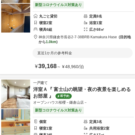
新型コロナウイルス対策あり
丸ごと貸切
定員
8
名
寝室
2
室
浴室
1
室
寝具
6
組
広さ
68
㎡
神奈川県
鎌倉市
長谷2-7-38
BRB Kamakura Hase
目的地
から
1.0km
直近1か月の参考料金
39,168
¥
～
¥
48,960
/
泊
一戸建て
洋室Ａ『 富士山の眺望・夜の夜景を楽しめる
お部屋 』
即予約
オープンハウス桜櫻－鎌倉山店－
新型コロナウイルス対策あり
個室
定員
3
名
寝室
1
室
共用
浴室
2
室