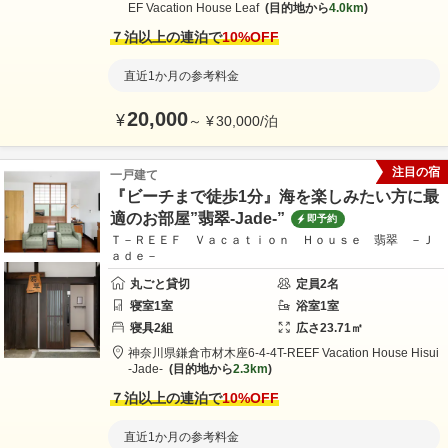
EF Vacation House Leaf
目的地から
4.0km
７泊以上の連泊で
10
%OFF
直近1か月の参考料金
20,000
¥
～
¥
30,000
/
泊
注目の宿
一戸建て
『ビーチまで徒歩1分』海を楽しみたい方に最
適のお部屋”翡翠-Jade-”
即予約
Ｔ－ＲＥＥＦ Ｖａｃａｔｉｏｎ Ｈｏｕｓｅ 翡翠 －Ｊ
ａｄｅ－
丸ごと貸切
定員
2
名
寝室
1
室
浴室
1
室
寝具
2
組
広さ
23.71
㎡
神奈川県
鎌倉市
材木座6-4-4
T-REEF Vacation House Hisui
-Jade-
目的地から
2.3km
７泊以上の連泊で
10
%OFF
直近1か月の参考料金