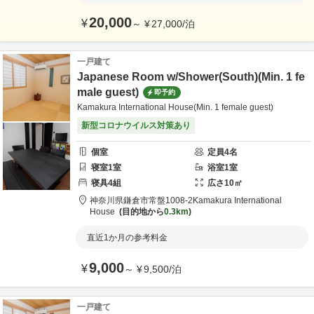
20,000
¥
～
¥
27,000
/
泊
一戸建て
Japanese Room w/Shower(South)(Min. 1 fe
male guest)
即予約
Kamakura International House(Min. 1 female guest)
新型コロナウイルス対策あり
個室
定員
4
名
寝室
1
室
浴室
1
室
寝具
4
組
広さ
10
㎡
神奈川県
鎌倉市
常盤1008-2
Kamakura International
House
目的地から
0.3km
直近1か月の参考料金
9,000
¥
～
¥
9,500
/
泊
一戸建て