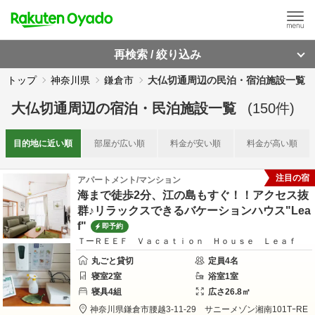
再検索 / 絞り込み
トップ
神奈川県
鎌倉市
大仏切通周辺の民泊・宿泊施設一覧
大仏切通周辺
の
宿泊・民泊施設一覧
(
150
件)
目的地に
近い順
部屋が
広い順
料金が
安い順
料金が
高い順
注目の宿
アパートメント/マンション
海まで徒歩2分、江の島もすぐ！！アクセス抜
群♪リラックスできるバケーションハウス"Lea
f"
即予約
ＴーＲＥＥＦ Ｖａｃａｔｉｏｎ Ｈｏｕｓｅ Ｌｅａｆ
丸ごと貸切
定員
4
名
寝室
2
室
浴室
1
室
寝具
4
組
広さ
26.8
㎡
神奈川県
鎌倉市
腰越3-11-29 サニーメゾン湘南101
TｰRE