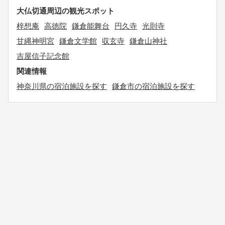
大仏切通周辺の観光スポット
梓想庵
高徳院
鎌倉能舞台
円久寺
光則寺
甘縄神明宮
鎌倉文学館
収玄寺
鎌倉山神社
吉屋信子記念館
関連情報
神奈川県の宿泊施設を探す
鎌倉市の宿泊施設を探す