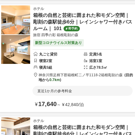
ホテル
箱根の自然と芸術に囲まれた和モダン空間｜
彫刻の森駅徒歩6分｜レインシャワー付きバス
ルーム｜ 101
即予約
旅宿 四季の彩 箱根彫刻の森
新型コロナウイルス対策あり
丸ごと貸切
定員
5
名
寝室
2
室
浴室
1
室
寝具
5
組
広さ
78.5
㎡
神奈川県
足柄下郡
箱根町二ノ平1118-2
箱根彫刻の森
目的
地から
0.7km
直近1か月の参考料金
17,640
¥
～
¥
42,840
/
泊
ホテル
箱根の自然と芸術に囲まれた和モダン空間｜
彫刻の森駅徒歩6分｜レインシャワー付きバス