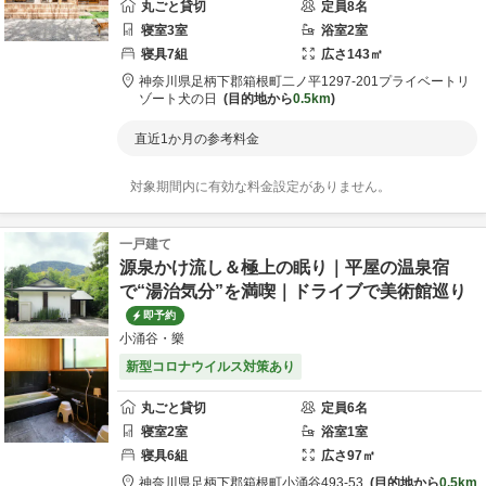
丸ごと貸切
定員
8
名
寝室
3
室
浴室
2
室
寝具
7
組
広さ
143
㎡
神奈川県
足柄下郡
箱根町二ノ平1297-201
プライベートリ
ゾート犬の日
目的地から
0.5km
直近1か月の参考料金
対象期間内に有効な料金設定がありません。
一戸建て
源泉かけ流し＆極上の眠り｜平屋の温泉宿
で“湯治気分”を満喫｜ドライブで美術館巡り
即予約
小涌谷・樂
新型コロナウイルス対策あり
丸ごと貸切
定員
6
名
寝室
2
室
浴室
1
室
寝具
6
組
広さ
97
㎡
神奈川県
足柄下郡
箱根町小涌谷493-53
目的地から
0.5km