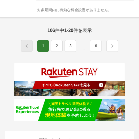
対象期間内に有効な料金設定がありません。
106
件中
1-20
件を表示
1
2
3
6
…