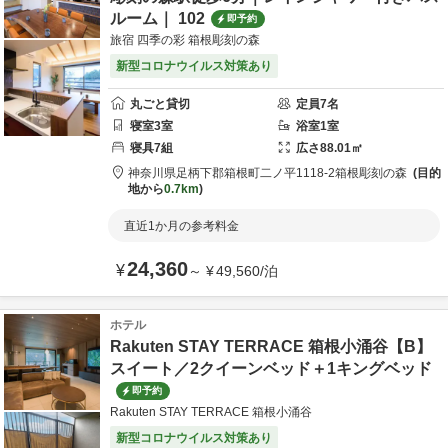
ルーム｜ 102
即予約
旅宿 四季の彩 箱根彫刻の森
新型コロナウイルス対策あり
丸ごと貸切
定員
7
名
寝室
3
室
浴室
1
室
寝具
7
組
広さ
88.01
㎡
神奈川県
足柄下郡
箱根町二ノ平1118-2
箱根彫刻の森
目的
地から
0.7km
直近1か月の参考料金
24,360
¥
～
¥
49,560
/
泊
ホテル
Rakuten STAY TERRACE 箱根小涌谷【B】
スイート／2クイーンベッド＋1キングベッド
即予約
Rakuten STAY TERRACE 箱根小涌谷
新型コロナウイルス対策あり