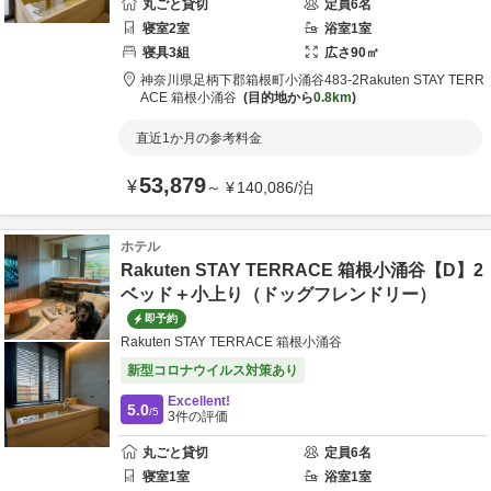
丸ごと貸切
定員
6
名
寝室
2
室
浴室
1
室
寝具
3
組
広さ
90
㎡
神奈川県
足柄下郡
箱根町小涌谷483-2
Rakuten STAY TERR
ACE 箱根小涌谷
目的地から
0.8km
直近1か月の参考料金
53,879
¥
～
¥
140,086
/
泊
ホテル
Rakuten STAY TERRACE 箱根小涌谷【D】2
ベッド＋小上り（ドッグフレンドリー）
即予約
Rakuten STAY TERRACE 箱根小涌谷
新型コロナウイルス対策あり
Excellent!
5.0
/5
3
件の評価
丸ごと貸切
定員
6
名
寝室
1
室
浴室
1
室