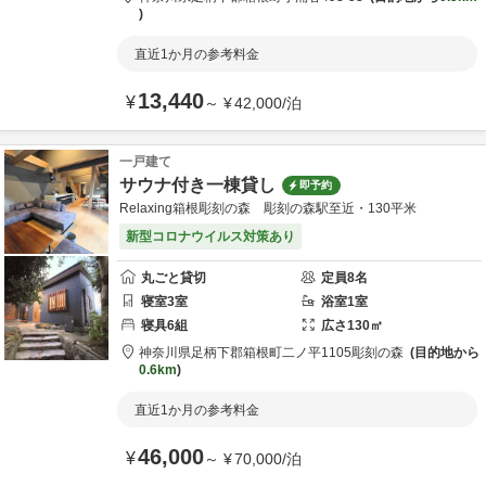
直近1か月の参考料金
13,440
¥
～
¥
42,000
/
泊
一戸建て
サウナ付き一棟貸し
即予約
Relaxing箱根彫刻の森 彫刻の森駅至近・130平米
新型コロナウイルス対策あり
丸ごと貸切
定員
8
名
寝室
3
室
浴室
1
室
寝具
6
組
広さ
130
㎡
神奈川県
足柄下郡
箱根町二ノ平1105
彫刻の森
目的地から
0.6km
直近1か月の参考料金
46,000
¥
～
¥
70,000
/
泊