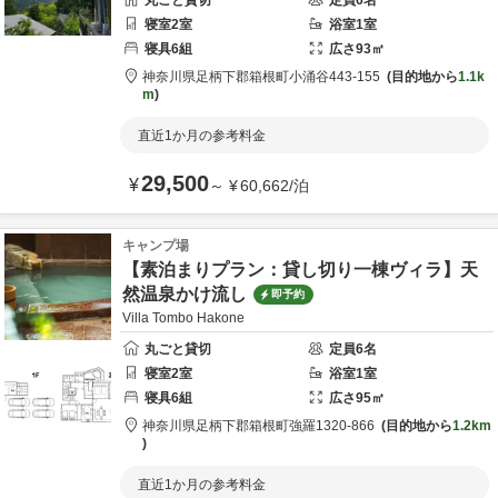
丸ごと貸切
定員
6
名
寝室
2
室
浴室
1
室
寝具
6
組
広さ
93
㎡
神奈川県
足柄下郡
箱根町小涌谷443-155
目的地から
1.1k
m
直近1か月の参考料金
29,500
¥
～
¥
60,662
/
泊
キャンプ場
【素泊まりプラン：貸し切り一棟ヴィラ】天
然温泉かけ流し
即予約
Villa Tombo Hakone
丸ごと貸切
定員
6
名
寝室
2
室
浴室
1
室
寝具
6
組
広さ
95
㎡
神奈川県
足柄下郡
箱根町強羅1320-866
目的地から
1.2km
直近1か月の参考料金