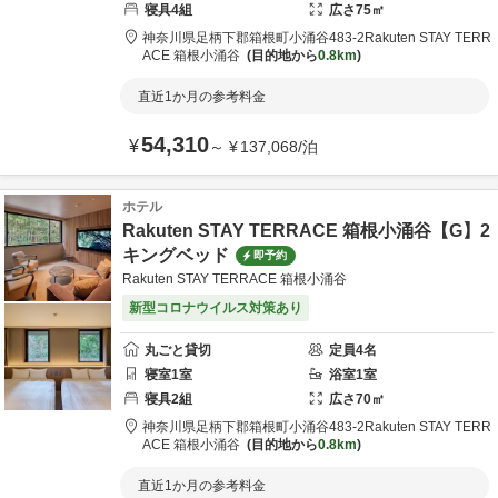
寝具
4
組
広さ
75
㎡
神奈川県
足柄下郡
箱根町小涌谷483-2
Rakuten STAY TERR
ACE 箱根小涌谷
目的地から
0.8km
直近1か月の参考料金
54,310
¥
～
¥
137,068
/
泊
ホテル
Rakuten STAY TERRACE 箱根小涌谷【G】2
キングベッド
即予約
Rakuten STAY TERRACE 箱根小涌谷
新型コロナウイルス対策あり
丸ごと貸切
定員
4
名
寝室
1
室
浴室
1
室
寝具
2
組
広さ
70
㎡
神奈川県
足柄下郡
箱根町小涌谷483-2
Rakuten STAY TERR
ACE 箱根小涌谷
目的地から
0.8km
直近1か月の参考料金