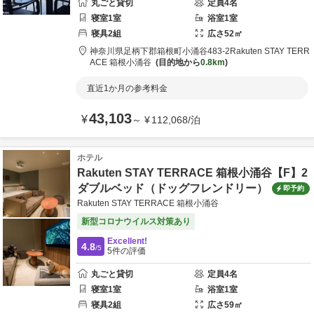
丸ごと貸切
定員
4
名
寝室
1
室
浴室
1
室
寝具
2
組
広さ
52
㎡
神奈川県
足柄下郡
箱根町小涌谷483-2
Rakuten STAY TERR
ACE 箱根小涌谷
目的地から
0.8km
直近1か月の参考料金
43,103
¥
～
¥
112,068
/
泊
ホテル
Rakuten STAY TERRACE 箱根小涌谷【F】2
ダブルベッド（ドッグフレンドリー）
即予約
Rakuten STAY TERRACE 箱根小涌谷
新型コロナウイルス対策あり
Excellent!
4.8
/5
5
件の評価
丸ごと貸切
定員
4
名
寝室
1
室
浴室
1
室
寝具
2
組
広さ
59
㎡