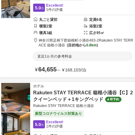
Excellent!
5.0
/5
1
件の評価
丸ごと貸切
定員
6
名
寝室
2
室
浴室
2
室
寝具
3
組
広さ
95
㎡
神奈川県
足柄下郡
箱根町小涌谷483-2
Rakuten STAY TERR
ACE 箱根小涌谷
目的地から
0.8km
直近1か月の参考料金
64,655
¥
～
¥
168,103
/
泊
ホテル
Rakuten STAY TERRACE 箱根小涌谷【C】2
クイーンベッド＋1キングベッド
即予約
Rakuten STAY TERRACE 箱根小涌谷
新型コロナウイルス対策あり
Excellent!
5.0
/5
1
件の評価