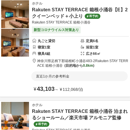
ホテル
Rakuten STAY TERRACE 箱根小涌谷【E】2
クイーンベッド＋小上り
即予約
Rakuten STAY TERRACE 箱根小涌谷
新型コロナウイルス対策あり
丸ごと貸切
定員
6
名
寝室
1
室
浴室
1
室
寝具
4
組
広さ
66
㎡
神奈川県
足柄下郡
箱根町小涌谷483-2
Rakuten STAY TERR
ACE 箱根小涌谷
目的地から
0.8km
直近1か月の参考料金
43,103
¥
～
¥
112,068
/
泊
ホテル
Rakuten STAY TERRACE 箱根小涌谷 泊まれ
るショールーム／楽天市場 アルモニア監修
即予約