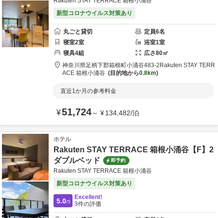
Rakuten STAY TERRACE 箱根小涌谷
新型コロナウイルス対策あり
丸ごと貸切
定員
6
名
寝室
2
室
浴室
1
室
寝具
4
組
広さ
80
㎡
神奈川県
足柄下郡
箱根町小涌谷483-2
Rakuten STAY TERR
ACE 箱根小涌谷
目的地から
0.8km
直近1か月の参考料金
51,724
¥
～
¥
134,482
/
泊
ホテル
Rakuten STAY TERRACE 箱根小涌谷【F】2
ダブルベッド
即予約
Rakuten STAY TERRACE 箱根小涌谷
新型コロナウイルス対策あり
Excellent!
5.0
/5
3
件の評価