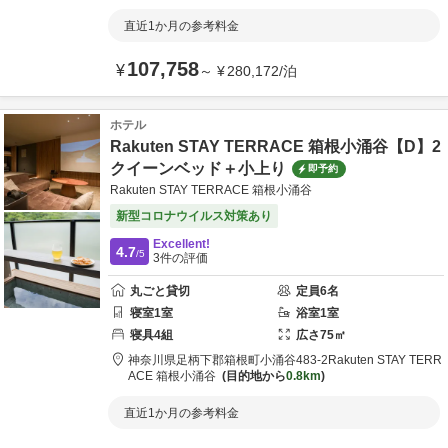
直近1か月の参考料金
107,758
¥
～
¥
280,172
/
泊
ホテル
Rakuten STAY TERRACE 箱根小涌谷【D】2
クイーンベッド＋小上り
即予約
Rakuten STAY TERRACE 箱根小涌谷
新型コロナウイルス対策あり
Excellent!
4.7
/5
3
件の評価
丸ごと貸切
定員
6
名
寝室
1
室
浴室
1
室
寝具
4
組
広さ
75
㎡
神奈川県
足柄下郡
箱根町小涌谷483-2
Rakuten STAY TERR
ACE 箱根小涌谷
目的地から
0.8km
直近1か月の参考料金