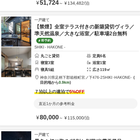
51,724
¥
～
¥
134,482
/
泊
一戸建て
【禁煙】全室テラス付きの新築貸切ヴィラ／
準天然温泉／大きな浴室／駐車場2台無料
即予約
SHIKI - HAKONE -
丸ごと貸切
定員
6
名
寝室
3
室
浴室
1
室
寝具
5
組
広さ
119
㎡
神奈川県
足柄下郡
箱根町宮ノ下476-2
SHIKI -HAKONE-
目的地から
0.9km
７泊以上の連泊で
5
%OFF
直近1か月の参考料金
80,000
¥
～
¥
115,000
/
泊
一戸建て