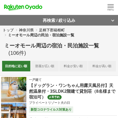
再検索 / 絞り込み
トップ
神奈川県
足柄下郡箱根町
ミーオモール周辺の民泊・宿泊施設一覧
ミーオモール周辺
の
宿泊・民泊施設一覧
(
106
件)
目的地に
近い順
部屋が
広い順
料金が
安い順
料金が
高い順
一戸建て
【ドッグラン・ワンちゃん用露天風呂付】天
然温泉付・3SLDK2階建て貸別荘（8名様まで
宿泊可）
即予約
プライベートリゾート犬の日
新型コロナウイルス対策あり