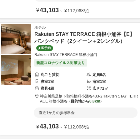
43,103
¥
～
¥
112,068
/
泊
ホテル
Rakuten STAY TERRACE 箱根小涌谷【E】
バンクベッド（2クイーン＋2シングル）
即予約
Rakuten STAY TERRACE 箱根小涌谷
新型コロナウイルス対策あり
丸ごと貸切
定員
6
名
寝室
1
室
浴室
1
室
寝具
4
組
広さ
72
㎡
神奈川県
足柄下郡
箱根町小涌谷483-2
Rakuten STAY TERR
ACE 箱根小涌谷
目的地から
0.8km
直近1か月の参考料金
43,103
¥
～
¥
112,068
/
泊