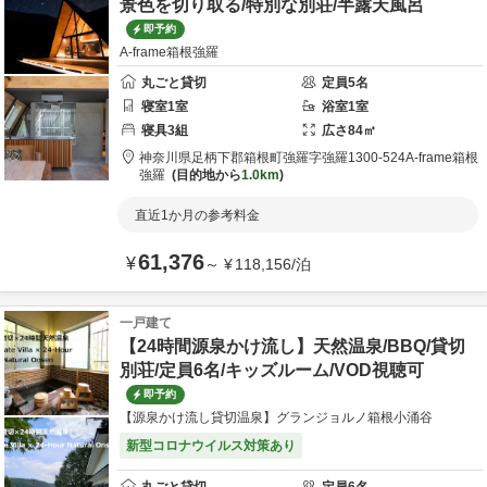
景色を切り取る/特別な別荘/半露天風呂
即予約
A-frame箱根強羅
丸ごと貸切
定員
5
名
寝室
1
室
浴室
1
室
寝具
3
組
広さ
84
㎡
神奈川県
足柄下郡
箱根町強羅字強羅1300-524
A-frame箱根
強羅
目的地から
1.0km
直近1か月の参考料金
61,376
¥
～
¥
118,156
/
泊
一戸建て
【24時間源泉かけ流し】天然温泉/BBQ/貸切
別荘/定員6名/キッズルーム/VOD視聴可
即予約
【源泉かけ流し貸切温泉】グランジョルノ箱根小涌谷
新型コロナウイルス対策あり