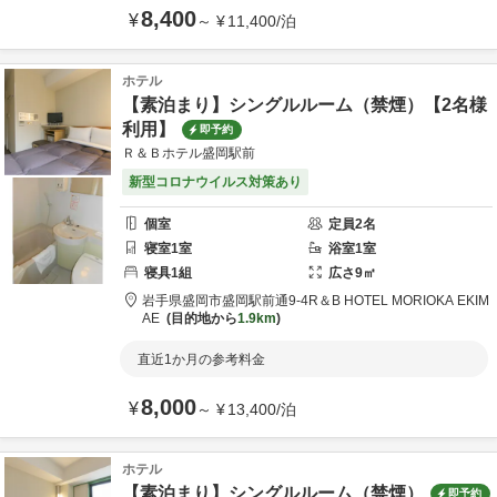
8,400
¥
～
¥
11,400
/
泊
ホテル
【素泊まり】シングルルーム（禁煙）【2名様
利用】
即予約
Ｒ＆Ｂホテル盛岡駅前
新型コロナウイルス対策あり
個室
定員
2
名
寝室
1
室
浴室
1
室
寝具
1
組
広さ
9
㎡
岩手県
盛岡市
盛岡駅前通9-4
R＆B HOTEL MORIOKA EKIM
AE
目的地から
1.9km
直近1か月の参考料金
8,000
¥
～
¥
13,400
/
泊
ホテル
【素泊まり】シングルルーム（禁煙）
即予約