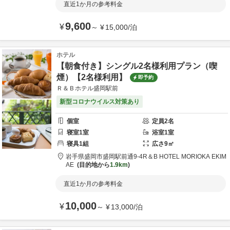
直近1か月の参考料金
9,600
¥
～
¥
15,000
/
泊
ホテル
【朝食付き】シングル2名様利用プラン（喫
煙）【2名様利用】
即予約
Ｒ＆Ｂホテル盛岡駅前
新型コロナウイルス対策あり
個室
定員
2
名
寝室
1
室
浴室
1
室
寝具
1
組
広さ
9
㎡
岩手県
盛岡市
盛岡駅前通9-4
R＆B HOTEL MORIOKA EKIM
AE
目的地から
1.9km
直近1か月の参考料金
10,000
¥
～
¥
13,000
/
泊