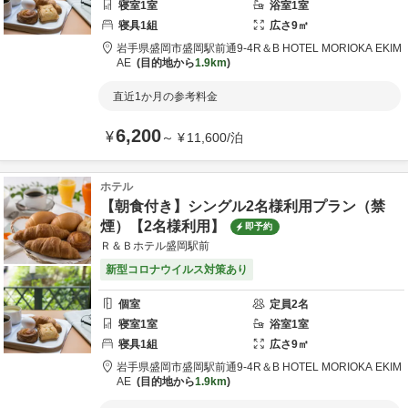
寝室
1
室
浴室
1
室
寝具
1
組
広さ
9
㎡
岩手県
盛岡市
盛岡駅前通9-4
R＆B HOTEL MORIOKA EKIM
AE
目的地から
1.9km
直近1か月の参考料金
6,200
¥
～
¥
11,600
/
泊
ホテル
【朝食付き】シングル2名様利用プラン（禁
煙）【2名様利用】
即予約
Ｒ＆Ｂホテル盛岡駅前
新型コロナウイルス対策あり
個室
定員
2
名
寝室
1
室
浴室
1
室
寝具
1
組
広さ
9
㎡
岩手県
盛岡市
盛岡駅前通9-4
R＆B HOTEL MORIOKA EKIM
AE
目的地から
1.9km