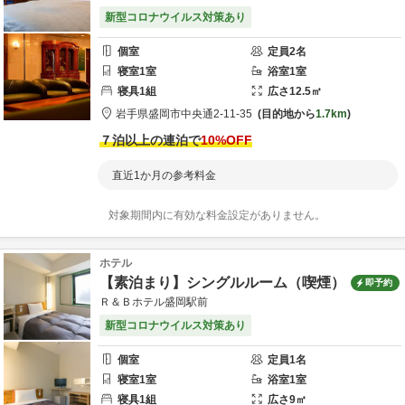
新型コロナウイルス対策あり
個室
定員
2
名
寝室
1
室
浴室
1
室
寝具
1
組
広さ
12.5
㎡
岩手県
盛岡市
中央通
2-11-35
目的地から
1.7km
７泊以上の連泊で
10
%OFF
直近1か月の参考料金
対象期間内に有効な料金設定がありません。
ホテル
【素泊まり】シングルルーム（喫煙）
即予約
Ｒ＆Ｂホテル盛岡駅前
新型コロナウイルス対策あり
個室
定員
1
名
寝室
1
室
浴室
1
室
寝具
1
組
広さ
9
㎡