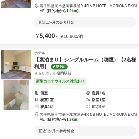
岩手県
盛岡市
盛岡駅前通9-4
R＆B HOTEL MORIOKA EKIM
AE
目的地から
1.9km
直近1か月の参考料金
5,400
¥
～
¥
10,800
/
泊
ホテル
【素泊まり】シングルルーム（喫煙）【2名様
利用】
即予約
Ｒ＆Ｂホテル盛岡駅前
新型コロナウイルス対策あり
個室
定員
2
名
寝室
1
室
浴室
1
室
寝具
1
組
広さ
9
㎡
岩手県
盛岡市
盛岡駅前通9-4
R＆B HOTEL MORIOKA EKIM
AE
目的地から
1.9km
直近1か月の参考料金