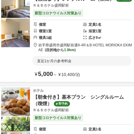
Ｒ＆Ｂホテル盛岡駅前
新型コロナウイルス対策あり
個室
定員
1
名
寝室
1
室
浴室
1
室
寝具
1
組
広さ
9
㎡
岩手県
盛岡市
盛岡駅前通9-4
R＆B HOTEL MORIOKA EKIM
AE
目的地から
1.9km
直近1か月の参考料金
5,000
¥
～
¥
10,400
/
泊
ホテル
【朝食付き】基本プラン シングルルーム
（喫煙）
即予約
Ｒ＆Ｂホテル盛岡駅前
新型コロナウイルス対策あり
個室
定員
1
名