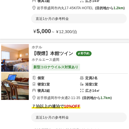
寝具
1
組
広さ
14
㎡
岩手県
盛岡市
内丸17-45
KITA HOTEL
目的地から
1.2km
直近1か月の参考料金
5,000
¥
～
¥
12,300
/
泊
ホテル
【喫煙】本館ツイン
即予約
ホテルエース盛岡
新型コロナウイルス対策あり
個室
定員
2
名
寝室
1
室
浴室
1
室
寝具
2
組
広さ
14
㎡
岩手県
盛岡市
中央通
2-11-35
目的地から
1.7km
７泊以上の連泊で
10
%OFF
直近1か月の参考料金