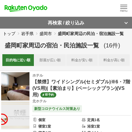
再検索 / 絞り込み
トップ
岩手県
盛岡市
盛岡町家周辺の民泊・宿泊施設一覧
盛岡町家周辺
の
宿泊・民泊施設一覧
(
16
件)
目的地に
近い順
部屋が
広い順
料金が
安い順
料金が
高い順
ホテル
【禁煙】ワイドシングル(セミダブル)※6・7階
(VS用)|【素泊まり】(ベーシックプラン)(VS
用)
即予約
北ホテル
新型コロナウイルス対策あり
個室
定員
1
名
寝室
1
室
浴室
1
室