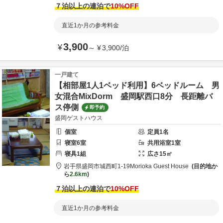
７泊以上の連泊で
10
%OFF
直近1か月の参考料金
3,900
¥
～
¥
3,900
/
泊
一戸建て
【相部屋1人1ベッド利用】6ベッドルーム 男
女混合MixDorm 盛岡駅西口8分 長距離バ
ス停側
即予約
盛岡ゲストハウス
個室
定員
1
名
寝室
6
室
共用
浴室
1
室
寝具
1
組
広さ
15
㎡
岩手県
盛岡市
城西町1-19
Morioka Guest House
目的地か
ら
2.6km
７泊以上の連泊で
10
%OFF
直近1か月の参考料金