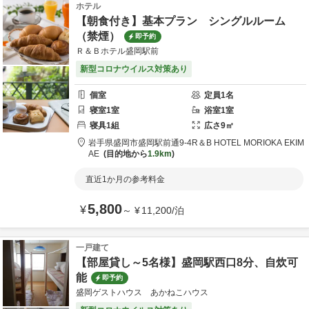
ホテル
【朝食付き】基本プラン シングルルーム
（禁煙）
即予約
Ｒ＆Ｂホテル盛岡駅前
新型コロナウイルス対策あり
個室
定員
1
名
寝室
1
室
浴室
1
室
寝具
1
組
広さ
9
㎡
岩手県
盛岡市
盛岡駅前通9-4
R＆B HOTEL MORIOKA EKIM
AE
目的地から
1.9km
直近1か月の参考料金
5,800
¥
～
¥
11,200
/
泊
一戸建て
【部屋貸し～5名様】盛岡駅西口8分、自炊可
能
即予約
盛岡ゲストハウス あかねこハウス