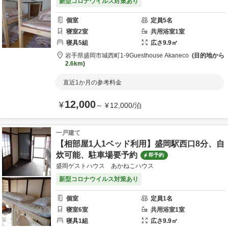
新型コロナウイルス対策あり
個室
定員
5
名
寝室
2
室
共用
浴室
1
室
寝具
5
組
広さ
9.9
㎡
岩手県
盛岡市
城西町1-9
Guesthouse Akaneco
目的地から
2.6km
直近1か月の参考料金
12,000
¥
～
¥
12,000
/
泊
一戸建て
【相部屋1人1ベッド利用】盛岡駅西口8分、自
炊可能、駐車場要予約
即予約
盛岡ゲストハウス あかねこハウス
新型コロナウイルス対策あり
個室
定員
1
名
寝室
6
室
共用
浴室
1
室
寝具
1
組
広さ
9.9
㎡