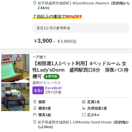
岩手県
盛岡市
城西町1-9
Guesthouse Akaneco
目的地から
2.6km
７泊以上の連泊で
50
%OFF
直近1か月の参考料金
3,900
¥
～
¥
3,900
/
泊
一戸建て
【相部屋1人1ベット利用】4ベッドルーム 女
性Lady'sDorm 盛岡駅西口8分 深夜バス待
機可
即予約
盛岡ゲストハウス
Excellent!
4.5
/5
2
件の評価
個室
定員
1
名
寝室
4
室
共用
浴室
1
室
寝具
1
組
広さ
8
㎡
岩手県
盛岡市
城西町1-19
Morioka Guest House
目的地か
ら
2.6km