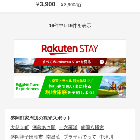
3,900
¥
～
¥
3,900
/
泊
16
件中
1-16
件を表示
盛岡町家周辺の観光スポット
大慈寺町
酒蔵あさ開
十六羅漢
盛岡八幡宮
盛岡神子田朝市
南昌荘
プラザおでって
中津川