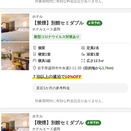
対象期間内に有効な料金設定がありません。
ホテル
【禁煙】別館セミダブル
即予約
ホテルエース盛岡
新型コロナウイルス対策あり
個室
定員
2
名
寝室
1
室
浴室
1
室
寝具
1
組
広さ
12.5
㎡
岩手県
盛岡市
中央通
2-11-35
目的地から
1.7km
７泊以上の連泊で
10
%OFF
直近1か月の参考料金
対象期間内に有効な料金設定がありません。
ホテル
【喫煙】別館セミダブル
即予約
ホテルエース盛岡