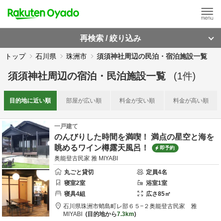
再検索 / 絞り込み
トップ
石川県
珠洲市
須須神社周辺の民泊・宿泊施設一覧
須須神社周辺
の
宿泊・民泊施設一覧
(
1
件)
目的地に
近い順
部屋が
広い順
料金が
安い順
料金が
高い順
一戸建て
のんびりした時間を満喫！ 満点の星空と海を
眺めるワイン樽露天風呂！
即予約
奥能登古民家 雅 MIYABI
丸ごと貸切
定員
4
名
寝室
2
室
浴室
1
室
寝具
4
組
広さ
85
㎡
石川県
珠洲市
蛸島町レ部６５−２
奥能登古民家 雅
MIYABI
目的地から
7.3km