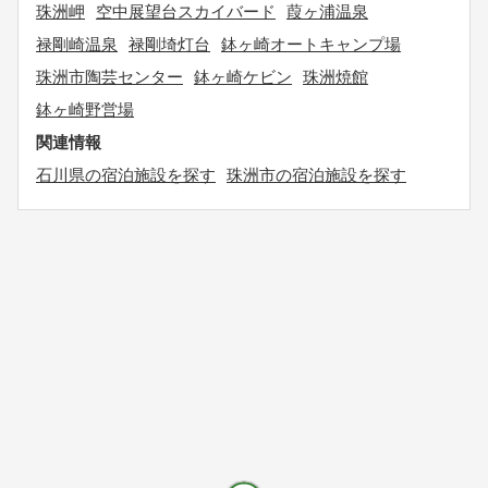
珠洲岬
空中展望台スカイバード
葭ヶ浦温泉
禄剛崎温泉
禄剛埼灯台
鉢ヶ崎オートキャンプ場
珠洲市陶芸センター
鉢ヶ崎ケビン
珠洲焼館
鉢ヶ崎野営場
関連情報
石川県の宿泊施設を探す
珠洲市の宿泊施設を探す