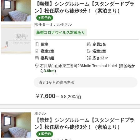
【喫煙】シングルルーム【スタンダードプラ
ン】松任駅から徒歩3分！（素泊まり）
即予約
松任ターミナルホテル
新型コロナウイルス対策あり
個室
定員
1
名
寝室
1
室
浴室
1
室
寝具
1
組
広さ
12
㎡
石川県
白山市
東三番町28
Matto Terminal Hotel
目的地か
ら
3.6km
直近1か月の参考料金
7,600
¥
～
¥
8,200
/
泊
ホテル
【禁煙】シングルルーム【スタンダードプラ
ン】松任駅から徒歩3分！（素泊まり）
即予約