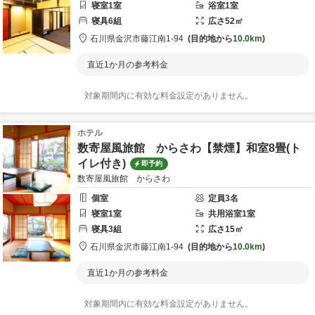
寝室
1
室
浴室
1
室
寝具
6
組
広さ
52
㎡
石川県
金沢市
藤江南1-94
目的地から
10.0km
直近1か月の参考料金
対象期間内に有効な料金設定がありません。
ホテル
数寄屋風旅館 からさわ【禁煙】和室8畳(ト
イレ付き)
即予約
数寄屋風旅館 からさわ
個室
定員
3
名
寝室
1
室
共用
浴室
1
室
寝具
3
組
広さ
15
㎡
石川県
金沢市
藤江南1-94
目的地から
10.0km
直近1か月の参考料金
対象期間内に有効な料金設定がありません。