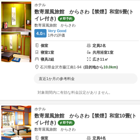
ホテル
数寄屋風旅館 からさわ【禁煙】和室6畳(ト
イレ付き)
即予約
数寄屋風旅館 からさわ
Very Good
4.0
/5
1
件の評価
個室
定員
2
名
寝室
1
室
共用
浴室
1
室
寝具
2
組
広さ
11
㎡
石川県
金沢市
藤江南1-94
目的地から
10.0km
直近1か月の参考料金
対象期間内に有効な料金設定がありません。
ホテル
数寄屋風旅館 からさわ【禁煙】和室10畳(ト
イレ付き)
即予約
数寄屋風旅館 からさわ
個室
定員
4
名