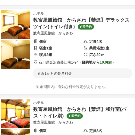
ホテル
数寄屋風旅館 からさわ【禁煙】デラックス
ツイン(トイレ付き)
即予約
数寄屋風旅館 からさわ
個室
定員
4
名
寝室
1
室
共用
浴室
1
室
寝具
2
組
広さ
20
㎡
石川県
金沢市
藤江南1-94
目的地から
10.0km
直近1か月の参考料金
対象期間内に有効な料金設定がありません。
ホテル
数寄屋風旅館 からさわ【禁煙】和洋室(バ
ス・トイレ別)
即予約
数寄屋風旅館 からさわ
個室
定員
8
名