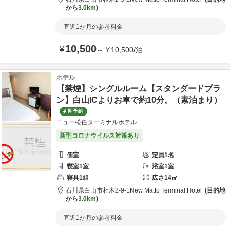
から
3.0km
直近1か月の参考料金
10,500
¥
～
¥
10,500
/
泊
ホテル
【禁煙】シングルルーム【スタンダードプラ
ン】白山ICよりお車で約10分。（素泊まり）
即予約
ニュー松任ターミナルホテル
新型コロナウイルス対策あり
個室
定員
1
名
寝室
1
室
浴室
1
室
寝具
1
組
広さ
14
㎡
石川県
白山市
相木2-9-1
New Matto Terminal Hotel
目的地
から
3.0km
直近1か月の参考料金