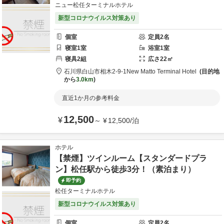
ニュー松任ターミナルホテル
新型コロナウイルス対策あり
個室
定員
2
名
寝室
1
室
浴室
1
室
寝具
2
組
広さ
22
㎡
石川県
白山市
相木2-9-1
New Matto Terminal Hotel
目的地
から
3.0km
直近1か月の参考料金
12,500
¥
～
¥
12,500
/
泊
ホテル
【禁煙】ツインルーム【スタンダードプラ
ン】松任駅から徒歩3分！（素泊まり）
即予約
松任ターミナルホテル
新型コロナウイルス対策あり
個室
定員
2
名