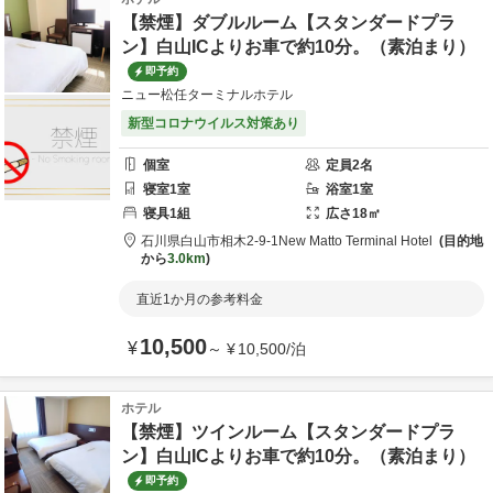
【禁煙】ダブルルーム【スタンダードプラ
ン】白山ICよりお車で約10分。（素泊まり）
即予約
ニュー松任ターミナルホテル
新型コロナウイルス対策あり
個室
定員
2
名
寝室
1
室
浴室
1
室
寝具
1
組
広さ
18
㎡
石川県
白山市
相木2-9-1
New Matto Terminal Hotel
目的地
から
3.0km
直近1か月の参考料金
10,500
¥
～
¥
10,500
/
泊
ホテル
【禁煙】ツインルーム【スタンダードプラ
ン】白山ICよりお車で約10分。（素泊まり）
即予約