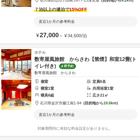
石川県
白山市
八田町1477-15
深見屋
目的地から
4.2km
７泊以上の連泊で
15
%OFF
直近1か月の参考料金
27,000
¥
～
¥
34,500
/
泊
ホテル
数寄屋風旅館 からさわ【禁煙】和室12畳(ト
イレ付き)
即予約
数寄屋風旅館 からさわ
個室
定員
6
名
寝室
1
室
共用
浴室
1
室
寝具
6
組
広さ
21
㎡
石川県
金沢市
藤江南1-94
目的地から
10.0km
直近1か月の参考料金
対象期間内に有効な料金設定がありません。