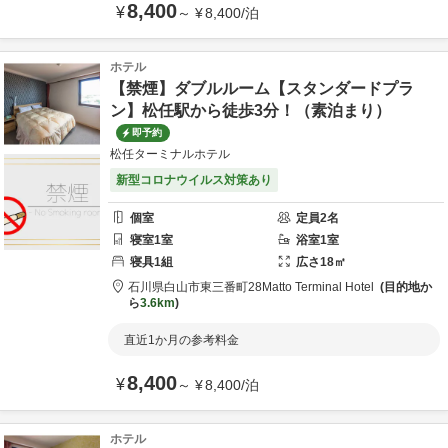
8,400
¥
～
¥
8,400
/
泊
ホテル
【禁煙】ダブルルーム【スタンダードプラ
ン】松任駅から徒歩3分！（素泊まり）
即予約
松任ターミナルホテル
新型コロナウイルス対策あり
個室
定員
2
名
寝室
1
室
浴室
1
室
寝具
1
組
広さ
18
㎡
石川県
白山市
東三番町28
Matto Terminal Hotel
目的地か
ら
3.6km
直近1か月の参考料金
8,400
¥
～
¥
8,400
/
泊
ホテル