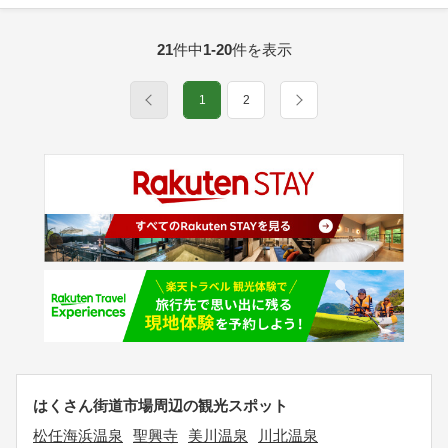
21
件中
1-20
件を表示
1
2
はくさん街道市場周辺の観光スポット
松任海浜温泉
聖興寺
美川温泉
川北温泉