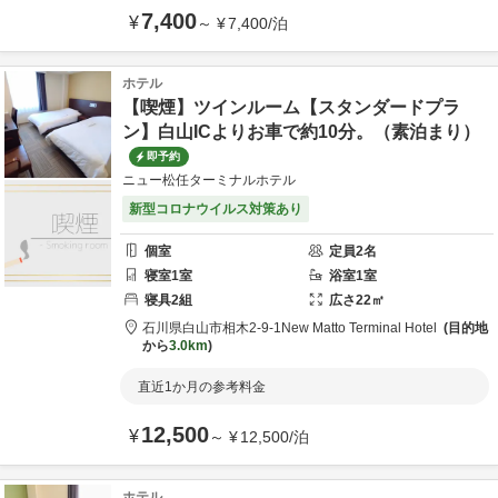
7,400
¥
～
¥
7,400
/
泊
ホテル
【喫煙】ツインルーム【スタンダードプラ
ン】白山ICよりお車で約10分。（素泊まり）
即予約
ニュー松任ターミナルホテル
新型コロナウイルス対策あり
個室
定員
2
名
寝室
1
室
浴室
1
室
寝具
2
組
広さ
22
㎡
石川県
白山市
相木2-9-1
New Matto Terminal Hotel
目的地
から
3.0km
直近1か月の参考料金
12,500
¥
～
¥
12,500
/
泊
ホテル