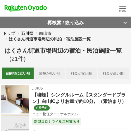
再検索 / 絞り込み
トップ
石川県
白山市
はくさん街道市場周辺の民泊・宿泊施設一覧
はくさん街道市場周辺
の
宿泊・民泊施設一覧
(
21
件)
目的地に
近い順
部屋が
広い順
料金が
安い順
料金が
高い順
ホテル
【喫煙】シングルルーム【スタンダードプラ
ン】白山ICよりお車で約10分。（素泊まり）
即予約
ニュー松任ターミナルホテル
新型コロナウイルス対策あり