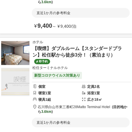
ら
3.6km
直近1か月の参考料金
9,400
¥
～
¥
9,400
/
泊
ホテル
【喫煙】ダブルルーム【スタンダードプラ
ン】松任駅から徒歩3分！（素泊まり）
即予約
松任ターミナルホテル
新型コロナウイルス対策あり
個室
定員
2
名
寝室
1
室
浴室
1
室
寝具
1
組
広さ
18
㎡
石川県
白山市
東三番町28
Matto Terminal Hotel
目的地か
ら
3.6km
直近1か月の参考料金