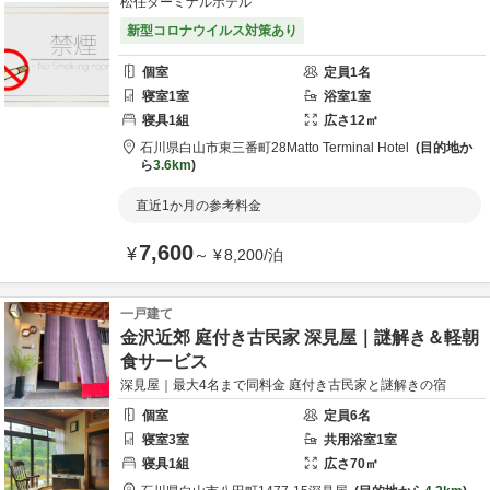
松任ターミナルホテル
新型コロナウイルス対策あり
個室
定員
1
名
寝室
1
室
浴室
1
室
寝具
1
組
広さ
12
㎡
石川県
白山市
東三番町28
Matto Terminal Hotel
目的地か
ら
3.6km
直近1か月の参考料金
7,600
¥
～
¥
8,200
/
泊
一戸建て
金沢近郊 庭付き古民家 深見屋｜謎解き＆軽朝
食サービス
深見屋｜最大4名まで同料金 庭付き古民家と謎解きの宿
個室
定員
6
名
寝室
3
室
共用
浴室
1
室
寝具
1
組
広さ
70
㎡