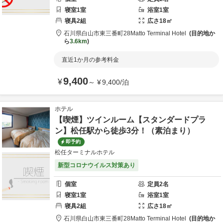
寝室
1
室
浴室
1
室
寝具
2
組
広さ
18
㎡
石川県
白山市
東三番町28
Matto Terminal Hotel
目的地か
ら
3.6km
直近1か月の参考料金
9,400
¥
～
¥
9,400
/
泊
ホテル
【喫煙】ツインルーム【スタンダードプラ
ン】松任駅から徒歩3分！（素泊まり）
即予約
松任ターミナルホテル
新型コロナウイルス対策あり
個室
定員
2
名
寝室
1
室
浴室
1
室
寝具
2
組
広さ
18
㎡
石川県
白山市
東三番町28
Matto Terminal Hotel
目的地か