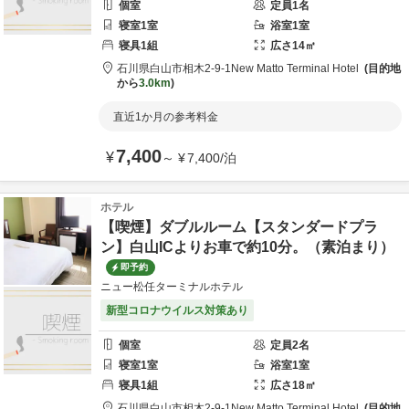
個室
定員
1
名
寝室
1
室
浴室
1
室
寝具
1
組
広さ
14
㎡
石川県
白山市
相木2-9-1
New Matto Terminal Hotel
目的地
から
3.0km
直近1か月の参考料金
7,400
¥
～
¥
7,400
/
泊
ホテル
【喫煙】ダブルルーム【スタンダードプラ
ン】白山ICよりお車で約10分。（素泊まり）
即予約
ニュー松任ターミナルホテル
新型コロナウイルス対策あり
個室
定員
2
名
寝室
1
室
浴室
1
室
寝具
1
組
広さ
18
㎡
石川県
白山市
相木2-9-1
New Matto Terminal Hotel
目的地