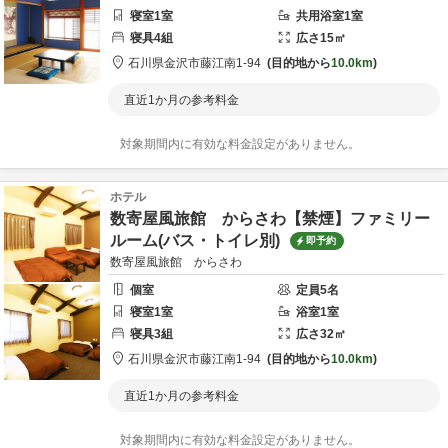
寝室
1
室
共用
浴室
1
室
寝具
4
組
広さ
15
㎡
石川県
金沢市
藤江南1-94
目的地から
10.0km
直近1か月の参考料金
対象期間内に有効な料金設定がありません。
ホテル
数寄屋風旅館 からさわ【禁煙】ファミリー
ルーム(バス・トイレ別)
即予約
数寄屋風旅館 からさわ
個室
定員
5
名
寝室
1
室
浴室
1
室
寝具
3
組
広さ
32
㎡
石川県
金沢市
藤江南1-94
目的地から
10.0km
直近1か月の参考料金
対象期間内に有効な料金設定がありません。