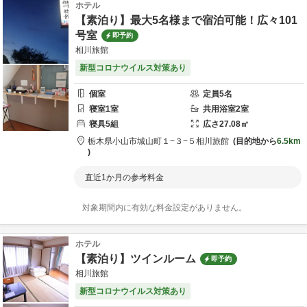
ホテル
【素泊り】最大5名様まで宿泊可能！広々101
号室
即予約
相川旅館
新型コロナウイルス対策あり
個室
定員
5
名
寝室
1
室
共用
浴室
2
室
寝具
5
組
広さ
27.08
㎡
栃木県
小山市
城山町１−３−５
相川旅館
目的地から
6.5km
直近1か月の参考料金
対象期間内に有効な料金設定がありません。
ホテル
【素泊り】ツインルーム
即予約
相川旅館
新型コロナウイルス対策あり