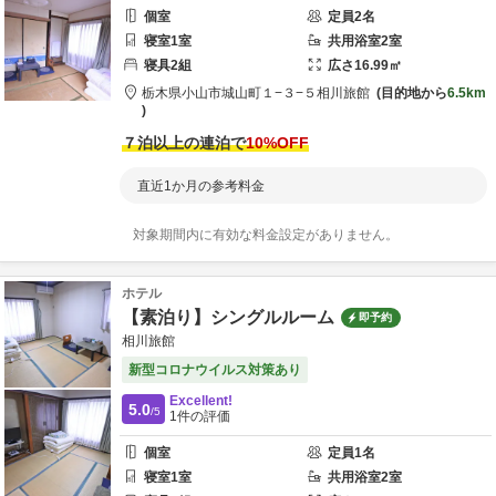
個室
定員
2
名
寝室
1
室
共用
浴室
2
室
寝具
2
組
広さ
16.99
㎡
栃木県
小山市
城山町１−３−５
相川旅館
目的地から
6.5km
７泊以上の連泊で
10
%OFF
直近1か月の参考料金
対象期間内に有効な料金設定がありません。
ホテル
【素泊り】シングルルーム
即予約
相川旅館
新型コロナウイルス対策あり
Excellent!
5.0
/5
1
件の評価
個室
定員
1
名
寝室
1
室
共用
浴室
2
室