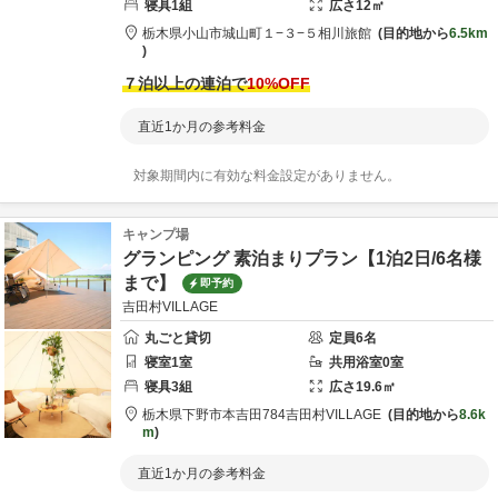
寝具
1
組
広さ
12
㎡
栃木県
小山市
城山町１−３−５
相川旅館
目的地から
6.5km
７泊以上の連泊で
10
%OFF
直近1か月の参考料金
対象期間内に有効な料金設定がありません。
キャンプ場
グランピング 素泊まりプラン【1泊2日/6名様
まで】
即予約
吉田村VILLAGE
丸ごと貸切
定員
6
名
寝室
1
室
共用
浴室
0
室
寝具
3
組
広さ
19.6
㎡
栃木県
下野市
本吉田784
吉田村VILLAGE
目的地から
8.6k
m
直近1か月の参考料金