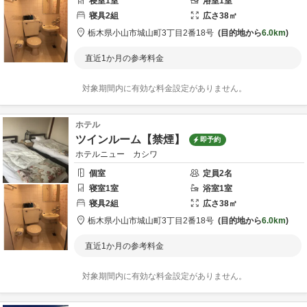
寝室
1
室
浴室
1
室
寝具
2
組
広さ
38
㎡
栃木県
小山市
城山町3丁目2番18号
目的地から
6.0km
直近1か月の参考料金
対象期間内に有効な料金設定がありません。
ホテル
ツインルーム【禁煙】
即予約
ホテルニュー カシワ
個室
定員
2
名
寝室
1
室
浴室
1
室
寝具
2
組
広さ
38
㎡
栃木県
小山市
城山町3丁目2番18号
目的地から
6.0km
直近1か月の参考料金
対象期間内に有効な料金設定がありません。