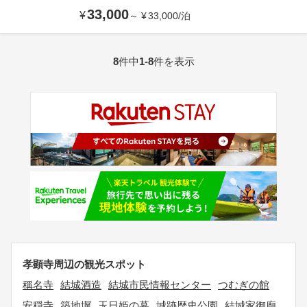
33,000
¥
～
¥
33,000
/
泊
8
件中
1-8
件を表示
孝顕寺周辺の観光スポット
稱名寺
結城酒造
結城市民情報センター
つむぎの館
安穏寺
築地塀
玉日姫の墓
城跡歴史公園
結城家御廟