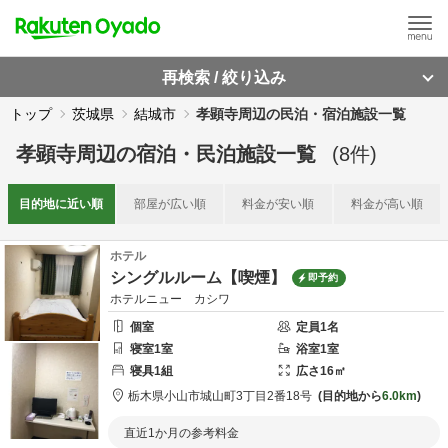
再検索 / 絞り込み
トップ
茨城県
結城市
孝顕寺周辺の民泊・宿泊施設一覧
孝顕寺周辺
の
宿泊・民泊施設一覧
(
8
件)
目的地に
近い順
部屋が
広い順
料金が
安い順
料金が
高い順
ホテル
シングルルーム【喫煙】
即予約
ホテルニュー カシワ
個室
定員
1
名
寝室
1
室
浴室
1
室
寝具
1
組
広さ
16
㎡
栃木県
小山市
城山町3丁目2番18号
目的地から
6.0km
直近1か月の参考料金