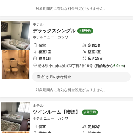
対象期間内に有効な料金設定がありません。
ホテル
デラックスシングル
即予約
ホテルニュー カシワ
個室
定員
1
名
寝室
1
室
浴室
1
室
寝具
1
組
広さ
15
㎡
栃木県
小山市
城山町3丁目2番18号
目的地から
6.0km
直近1か月の参考料金
対象期間内に有効な料金設定がありません。
ホテル
ツインルーム【喫煙】
即予約
ホテルニュー カシワ
個室
定員
2
名