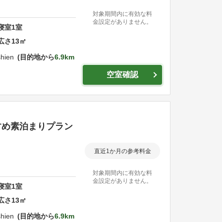
対象期間内に有効な料
金設定がありません。
寝室
1
室
広さ
13
㎡
shien
目的地から
6.9km
空室確認
すめ素泊まりプラン
直近1か月の参考料金
対象期間内に有効な料
金設定がありません。
寝室
1
室
広さ
13
㎡
shien
目的地から
6.9km