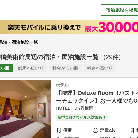
宿泊施設を掲載
民泊・宿泊施設一覧
鶴美術館周辺
の
宿泊・民泊施設一覧
(
29
件)
近い順
部屋が
広い順
料金が
安い順
料金が
高い順
ホテル
【喫煙】Deluxe Room（バ
ーチェックイン】お一人様でもO
HOTEL U's香櫨園
新型コロナウイルス対策あり
個室
定員
2
名