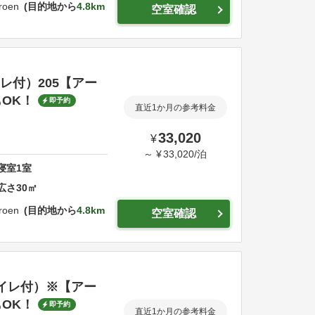
roen
目的地から
4.8km
空室確認
イレ付）205【アー
OK！
即予約
直近1か月の参考料金
33,020
¥
～
¥
33,020
/
泊
寝室
1
室
広さ
30
㎡
roen
目的地から
4.8km
空室確認
ストイレ付）※【アー
OK！
即予約
直近1か月の参考料金