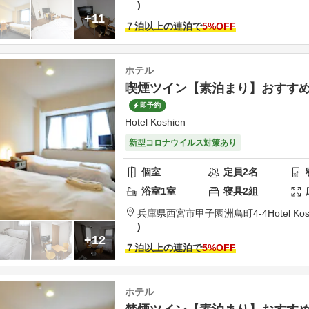
+11
７泊以上の連泊で
5
%OFF
ホテル
喫煙ツイン【素泊まり】おすす
即予約
Hotel Koshien
新型コロナウイルス対策あり
個室
定員
2
名
浴室
1
室
寝具
2
組
兵庫県
西宮市
甲子園洲鳥町4-4
Hotel Ko
+12
７泊以上の連泊で
5
%OFF
ホテル