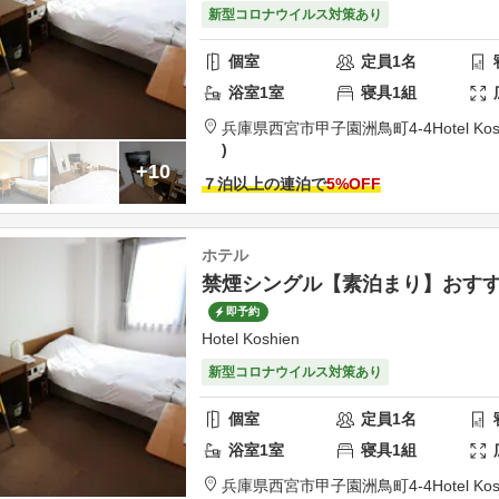
新型コロナウイルス対策あり
個室
定員
1
名
浴室
1
室
寝具
1
組
兵庫県
西宮市
甲子園洲鳥町4-4
Hotel Ko
+10
７泊以上の連泊で
5
%OFF
ホテル
禁煙シングル【素泊まり】おす
即予約
Hotel Koshien
新型コロナウイルス対策あり
個室
定員
1
名
浴室
1
室
寝具
1
組
兵庫県
西宮市
甲子園洲鳥町4-4
Hotel Ko