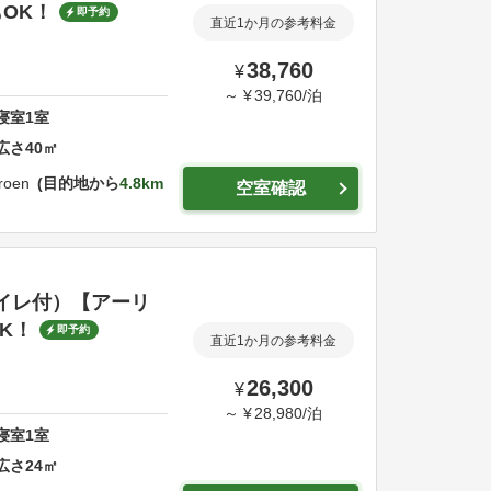
OK！
即予約
直近1か月の参考料金
38,760
¥
～
¥
39,760
/
泊
寝室
1
室
広さ
40
㎡
roen
目的地から
4.8km
空室確認
ストイレ付）【アーリ
K！
即予約
直近1か月の参考料金
26,300
¥
～
¥
28,980
/
泊
寝室
1
室
広さ
24
㎡