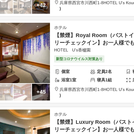
兵庫県
西宮市
川西町1-8
HOTEL U's Kou
+42
ホテル
【禁煙】Royal Room（バスト
リーチェックイン】お一人様でも
HOTEL U's香櫨園
新型コロナウイルス対策あり
個室
定員
2
名
浴室
1
室
寝具
1
組
兵庫県
西宮市
川西町1-8
HOTEL U's Kou
+45
ホテル
【禁煙】Luxury Room（バ
リーチェックイン】お一人様でも