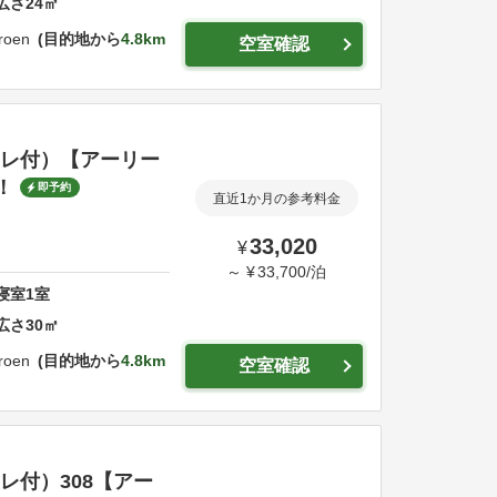
広さ
24
㎡
roen
目的地から
4.8km
空室確認
トイレ付）【アーリー
！
即予約
直近1か月の参考料金
33,020
¥
～
¥
33,700
/
泊
寝室
1
室
広さ
30
㎡
roen
目的地から
4.8km
空室確認
イレ付）308【アー