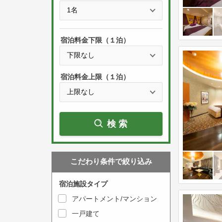
e
t
s
h
s
e
宿泊料金下限（１泊）
t
d
h
o
e
w
宿泊料金上限（１泊）
d
n
o
a
w
r
検索
n
r
a
o
r
w
こだわり条件で絞り込み
r
k
o
e
宿泊施設タイプ
w
y
アパートメント/マンション
k
t
一戸建て
e
o