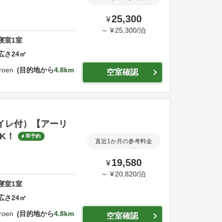
25,300
¥
～
¥
25,300
/
泊
寝室
1
室
広さ
24
㎡
roen
目的地から
4.8km
空室確認
ストイレ付）【アーリ
K！
即予約
直近1か月の参考料金
19,580
¥
～
¥
20,820
/
泊
寝室
1
室
広さ
24
㎡
roen
目的地から
4.8km
空室確認