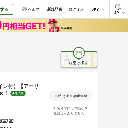
する
ヘルプ
新規登録
ログイン
JPY
JP
ストイレ付）【アーリ
K！
即予約
直近1か月の参考料金
対象期間内に有効な料
金設定がありません。
寝室
1
室