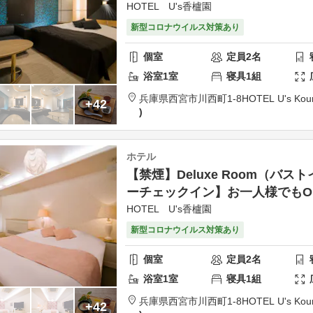
HOTEL U's香櫨園
新型コロナウイルス対策あり
個室
定員
2
名
浴室
1
室
寝具
1
組
兵庫県
西宮市
川西町1-8
HOTEL U's Kou
+42
ホテル
【禁煙】Deluxe Room（バ
ーチェックイン】お一人様でもO
HOTEL U's香櫨園
新型コロナウイルス対策あり
個室
定員
2
名
浴室
1
室
寝具
1
組
兵庫県
西宮市
川西町1-8
HOTEL U's Kou
+42