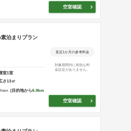
空室確認
め素泊まりプラン
直近1か月の参考料金
対象期間内に有効な料
金設定がありません。
寝室
1
室
広さ
13
㎡
shien
目的地から
6.9km
空室確認