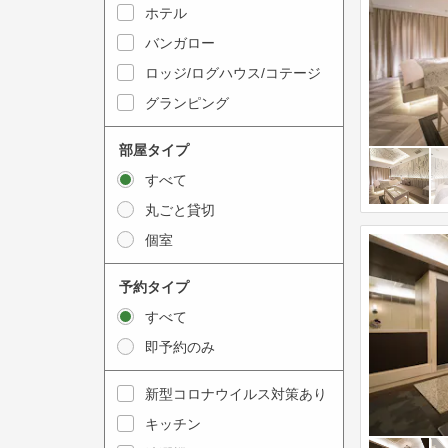
y
ホテル
i
t
n
バンガロー
o
t
ロッジ/ログハウス/コテージ
i
e
グランピング
n
r
t
a
部屋タイプ
e
c
すべて
r
t
丸ごと貸切
a
w
個室
c
i
t
t
予約タイプ
w
h
すべて
i
t
即予約のみ
t
h
h
e
新型コロナウイルス対策あり
t
c
キッチン
h
a