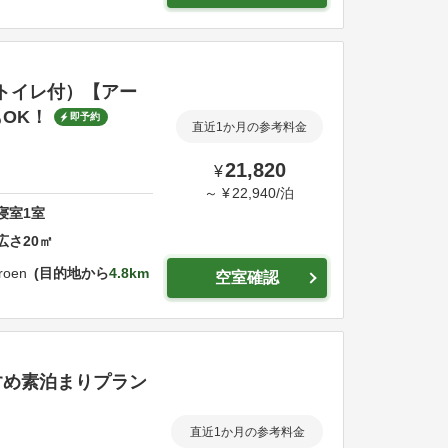
バストイレ付）【アー
OK！
即予約
直近1か月の参考料金
21,820
¥
～
¥
22,940
/
泊
寝室
1
室
広さ
20
㎡
roen
目的地から
4.8km
空室確認
すめ素泊まりプラン
直近1か月の参考料金