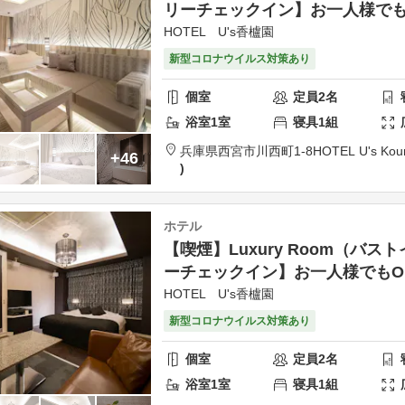
リーチェックイン】お一人様でも
HOTEL U's香櫨園
新型コロナウイルス対策あり
個室
定員
2
名
浴室
1
室
寝具
1
組
兵庫県
西宮市
川西町1-8
HOTEL U's Kou
+46
ホテル
【喫煙】Luxury Room（バ
ーチェックイン】お一人様でもO
HOTEL U's香櫨園
新型コロナウイルス対策あり
個室
定員
2
名
浴室
1
室
寝具
1
組