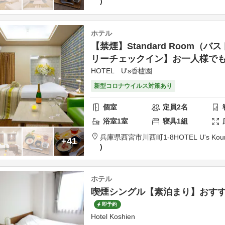
ホテル
【禁煙】Standard Room（
リーチェックイン】お一人様でも
HOTEL U's香櫨園
新型コロナウイルス対策あり
個室
定員
2
名
浴室
1
室
寝具
1
組
兵庫県
西宮市
川西町1-8
HOTEL U's Kou
+41
ホテル
喫煙シングル【素泊まり】おす
即予約
Hotel Koshien