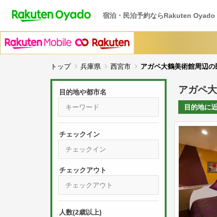
宿泊・民泊予約ならRakuten Oyado
トップ
兵庫県
西宮市
アガペ大鶴美術館周辺の
アガペ大
目的地や都市名
目的地に
チェックイン
P
r
e
P
s
人数(2歳以上)
r
s