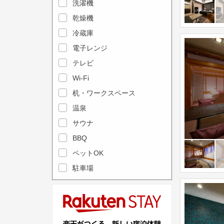
e
洗濯機
l
c
e
乾燥機
a
n
冷蔵庫
l
d
電子レンジ
e
a
テレビ
n
r
Wi-Fi
d
a
机・ワークスペース
a
n
r
温泉
d
a
s
サウナ
n
e
BBQ
d
l
ペットOK
s
e
駐車場
e
c
l
t
e
a
c
d
t