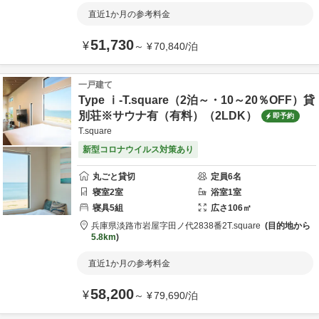
直近1か月の参考料金
51,730
¥
～
¥
70,840
/
泊
一戸建て
Type ⅰ-T.square（2泊～・10～20％OFF）貸
別荘※サウナ有（有料）（2LDK）
即予約
T.square
新型コロナウイルス対策あり
丸ごと貸切
定員
6
名
寝室
2
室
浴室
1
室
寝具
5
組
広さ
106
㎡
兵庫県
淡路市
岩屋字田ノ代2838番2
T.square
目的地から
5.8km
直近1か月の参考料金
58,200
¥
～
¥
79,690
/
泊