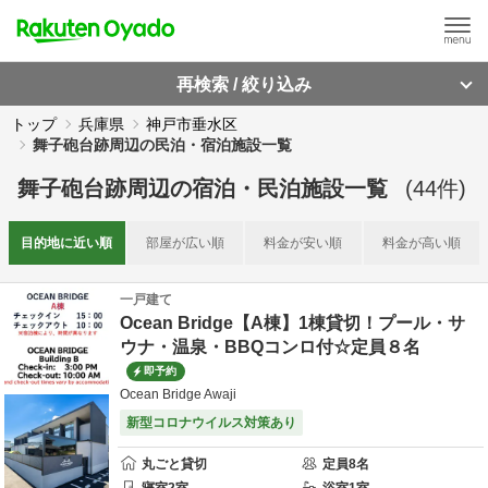
再検索 / 絞り込み
トップ
兵庫県
神戸市垂水区
舞子砲台跡周辺の民泊・宿泊施設一覧
舞子砲台跡周辺
の
宿泊・民泊施設一覧
(
44
件)
目的地に
近い順
部屋が
広い順
料金が
安い順
料金が
高い順
一戸建て
Ocean Bridge【A棟】1棟貸切！プール・サ
ウナ・温泉・BBQコンロ付☆定員８名
即予約
Ocean Bridge Awaji
新型コロナウイルス対策あり
丸ごと貸切
定員
8
名