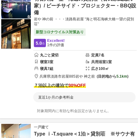
家）/ ビーチサイド・プロジェクター・BBQ設
備
岩や 神の前 ・・・淡路島岩屋 “海と明石海峡大橋一望の貸別
荘”
新型コロナウイルス対策あり
Excellent!
5.0
/5
1
件の評価
丸ごと貸切
定員
7
名
寝室
3
室
共用
浴室
1
室
寝具
7
組
広さ
100
㎡
兵庫県
淡路市
岩屋885
岩や 神之前
目的地から
5.1km
７泊以上の連泊で
30
%OFF
直近1か月の参考料金
対象期間内に有効な料金設定がありません。
一戸建て
Type ⅰ-T.square＜1泊＞貸別荘 ※サウナ有