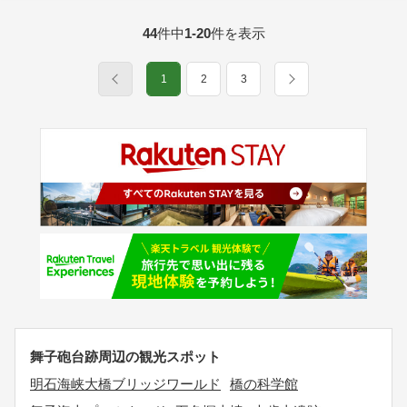
44
件中
1-20
件を表示
1
2
3
舞子砲台跡周辺の観光スポット
明石海峡大橋ブリッジワールド
橋の科学館