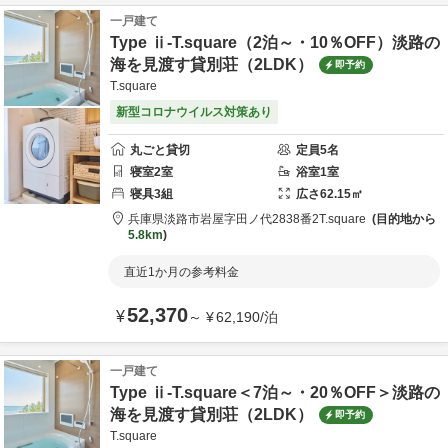
一戸建て
Type ⅱ-T.square（2泊～・10％OFF）淡路の
海を見渡す貸別荘（2LDK）
即予約
T.square
新型コロナウイルス対策あり
丸ごと貸切
定員
5
名
寝室
2
室
浴室
1
室
寝具
3
組
広さ
62.15
㎡
兵庫県
淡路市
岩屋字田ノ代2838番2
T.square
目的地から
5.8km
直近1か月の参考料金
52,370
¥
～
¥
62,190
/
泊
一戸建て
Type ⅱ-T.square＜7泊～・20％OFF＞淡路の
海を見渡す貸別荘（2LDK）
即予約
T.square