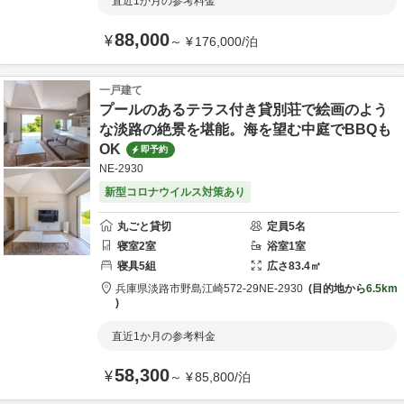
直近1か月の参考料金
88,000
¥
～
¥
176,000
/
泊
一戸建て
プールのあるテラス付き貸別荘で絵画のよう
な淡路の絶景を堪能。海を望む中庭でBBQも
OK
即予約
NE-2930
新型コロナウイルス対策あり
丸ごと貸切
定員
5
名
寝室
2
室
浴室
1
室
寝具
5
組
広さ
83.4
㎡
兵庫県
淡路市
野島江崎572-29
NE-2930
目的地から
6.5km
直近1か月の参考料金
58,300
¥
～
¥
85,800
/
泊