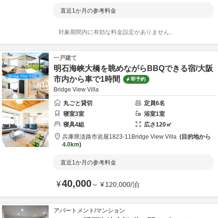
直近1か月の参考料金
対象期間内に有効な料金設定がありません。
一戸建て
明石海峡大橋を眺めながらBBQできる宿/大阪
市内から車で1時間
即予約
Bridge View Villa
丸ごと貸切
定員
6
名
寝室
3
室
浴室
1
室
寝具
4
組
広さ
120
㎡
兵庫県
淡路市
岩屋1823-11
Bridge View Villa
目的地から
4.0km
直近1か月の参考料金
40,000
¥
～
¥
120,000
/
泊
アパートメント/マンション