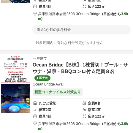
寝室
2
室
浴室
1
室
寝具
4
組
広さ
122
㎡
兵庫県
淡路市
岩屋3608-3
Ocean Bridge
目的地から
3.9k
m
直近1か月の参考料金
対象期間内に有効な料金設定がありません。
一戸建て
Ocean Bridge【B棟】 1棟貸切！プール・サ
ウナ・温泉・BBQコンロ付☆定員８名
即予約
Ocean Bridge Awaji
新型コロナウイルス対策あり
丸ごと貸切
定員
8
名
寝室
2
室
浴室
1
室
寝具
4
組
広さ
122
㎡
兵庫県
淡路市
岩屋3608-3
Ocean Bridge
目的地から
3.9k
m