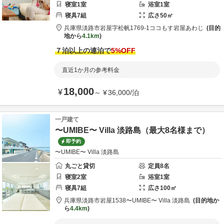
寝室
1
室
浴室
1
室
寝具
7
組
広さ
50
㎡
兵庫県
淡路市
岩屋字松帆1769-1
ココもす岩屋あわじ
目的
地から
4.1km
７泊以上の連泊で
5
%OFF
直近1か月の参考料金
18,000
¥
～
¥
36,000
/
泊
一戸建て
〜UMIBE〜 Villa 淡路島（最大8名様まで）
即予約
〜UMIBE〜 Villa 淡路島
丸ごと貸切
定員
8
名
寝室
2
室
浴室
1
室
寝具
7
組
広さ
100
㎡
兵庫県
淡路市
岩屋1538
〜UMIBE〜 Villa 淡路島
目的地か
ら
4.4km