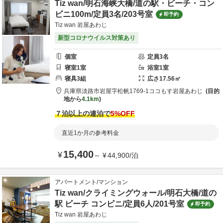
Tiz wan/明石海峡大橋/道の駅・ビーチ・コン
ビニ100m/定員3名/203号室
即予約
Tiz wan 岩屋あわじ
新型コロナウイルス対策あり
個室
定員
3
名
寝室
1
室
浴室
1
室
寝具
3
組
広さ
17.56
㎡
兵庫県
淡路市
岩屋字松帆1769-1
ココもす岩屋あわじ
目的
地から
4.1km
７泊以上の連泊で
5
%OFF
直近1か月の参考料金
15,400
¥
～
¥
44,900
/
泊
アパートメント/マンション
Tiz wan/クライミングウォール/明石大橋/道の
駅 ビーチ コンビニ/定員6人/201号室
即予約
Tiz wan 岩屋あわじ