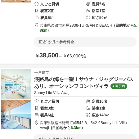
丸ごと貸切
定員
5
名
寝室
2
室
浴室
1
室
寝具
5
組
広さ
50
㎡
兵庫県
淡路市
岩屋2838-1
URBAN & BEACH
目的地から
5.
8km
直近1か月の参考料金
38,500
¥
～
¥
66,000
/
泊
一戸建て
淡路島の海を一望！サウナ・ジャグジーバス
あり。オーシャンフロントヴィラ
即予約
Sunny Life Villa Awaji
丸ごと貸切
定員
10
名
寝室
3
室
浴室
1
室
寝具
6
組
広さ
148
㎡
兵庫県
淡路市
野島江崎542-8、542-9
Sunny Life Villa
Awaji
目的地から
6.3km