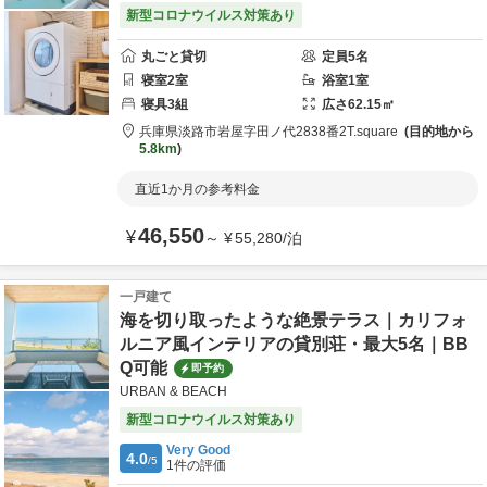
新型コロナウイルス対策あり
丸ごと貸切
定員
5
名
寝室
2
室
浴室
1
室
寝具
3
組
広さ
62.15
㎡
兵庫県
淡路市
岩屋字田ノ代2838番2
T.square
目的地から
5.8km
直近1か月の参考料金
46,550
¥
～
¥
55,280
/
泊
一戸建て
海を切り取ったような絶景テラス｜カリフォ
ルニア風インテリアの貸別荘・最大5名｜BB
Q可能
即予約
URBAN & BEACH
新型コロナウイルス対策あり
Very Good
4.0
/5
1
件の評価