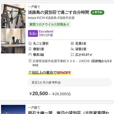
一戸建て
淡路島の貸別荘で過ごす自分時間
即予約
iwaya KiCHi #淡路島 #淡路市岩屋
新型コロナウイルス対策あり
Excellent!
5.0
/5
3
件の評価
丸ごと貸切
定員
3
名
寝室
1
室
浴室
1
室
寝具
3
組
広さ
45.87
㎡
兵庫県
淡路市
岩屋字東町９３６－２
KiCHi
目的地から
5.0
km
７泊以上の連泊で
30
%OFF
直近1か月の参考料金
20,500
¥
～
¥
26,500
/
泊
一戸建て
明石大橋一望 海辺の貸別荘（古民家風隠れ