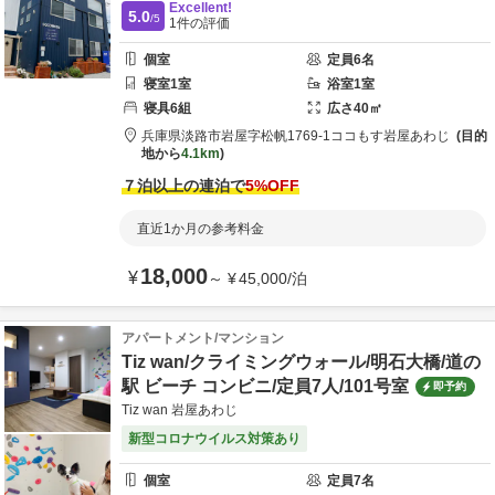
Excellent!
5.0
/5
1
件の評価
個室
定員
6
名
寝室
1
室
浴室
1
室
寝具
6
組
広さ
40
㎡
兵庫県
淡路市
岩屋字松帆1769-1
ココもす岩屋あわじ
目的
地から
4.1km
７泊以上の連泊で
5
%OFF
直近1か月の参考料金
18,000
¥
～
¥
45,000
/
泊
アパートメント/マンション
Tiz wan/クライミングウォール/明石大橋/道の
駅 ビーチ コンビニ/定員7人/101号室
即予約
Tiz wan 岩屋あわじ
新型コロナウイルス対策あり
個室
定員
7
名