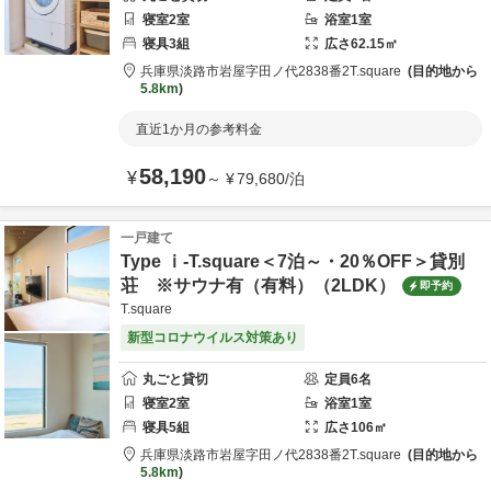
寝室
2
室
浴室
1
室
寝具
3
組
広さ
62.15
㎡
兵庫県
淡路市
岩屋字田ノ代2838番2
T.square
目的地から
5.8km
直近1か月の参考料金
58,190
¥
～
¥
79,680
/
泊
一戸建て
Type ⅰ-T.square＜7泊～・20％OFF＞貸別
荘 ※サウナ有（有料）（2LDK）
即予約
T.square
新型コロナウイルス対策あり
丸ごと貸切
定員
6
名
寝室
2
室
浴室
1
室
寝具
5
組
広さ
106
㎡
兵庫県
淡路市
岩屋字田ノ代2838番2
T.square
目的地から
5.8km