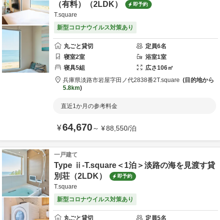
（有料）（2LDK）
即予約
T.square
新型コロナウイルス対策あり
丸ごと貸切
定員
6
名
寝室
2
室
浴室
1
室
寝具
5
組
広さ
106
㎡
兵庫県
淡路市
岩屋字田ノ代2838番2
T.square
目的地から
5.8km
直近1か月の参考料金
64,670
¥
～
¥
88,550
/
泊
一戸建て
Type ⅱ-T.square＜1泊＞淡路の海を見渡す貸
別荘（2LDK）
即予約
T.square
新型コロナウイルス対策あり
丸ごと貸切
定員
5
名