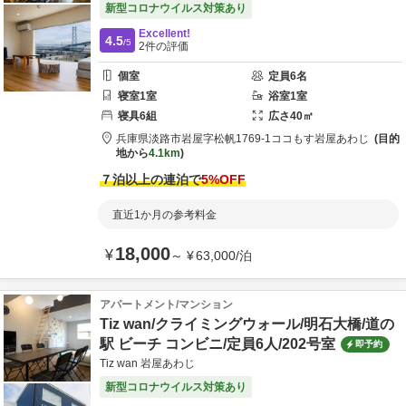
新型コロナウイルス対策あり
Excellent!
4.5
/5
2
件の評価
個室
定員
6
名
寝室
1
室
浴室
1
室
寝具
6
組
広さ
40
㎡
兵庫県
淡路市
岩屋字松帆1769-1
ココもす岩屋あわじ
目的
地から
4.1km
７泊以上の連泊で
5
%OFF
直近1か月の参考料金
18,000
¥
～
¥
63,000
/
泊
アパートメント/マンション
Tiz wan/クライミングウォール/明石大橋/道の
駅 ビーチ コンビニ/定員6人/202号室
即予約
Tiz wan 岩屋あわじ
新型コロナウイルス対策あり