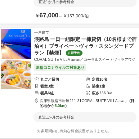
直近1か月の参考料金
67,000
¥
～
¥
157,000
/
泊
一戸建て
淡路島 一日一組限定 一棟貸切（10名様まで宿
泊可）プライベートヴィラ・スタンダードプ
ラン【禁煙】
即予約
CORAL SUITE VILLA awaji／コーラルスイートヴィラアワジ
新型コロナウイルス対策あり
丸ごと貸切
定員
10
名
寝室
3
室
浴室
1
室
寝具
6
組
広さ
336.3
㎡
兵庫県
淡路市
岩屋211-31
CORAL SUITE VILLA awaji
目
的地から
5.0km
直近1か月の参考料金
対象期間内に有効な料金設定がありません。