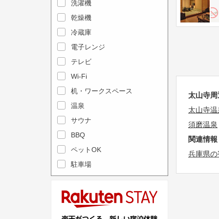
e
洗濯機
l
c
e
乾燥機
a
n
冷蔵庫
l
d
電子レンジ
e
a
テレビ
n
r
Wi-Fi
d
a
机・ワークスペース
a
n
太山寺周
r
温泉
d
太山寺温
a
s
サウナ
須磨温泉
n
e
BBQ
関連情報
d
l
ペットOK
兵庫県の
s
e
駐車場
e
c
l
t
e
a
c
d
t