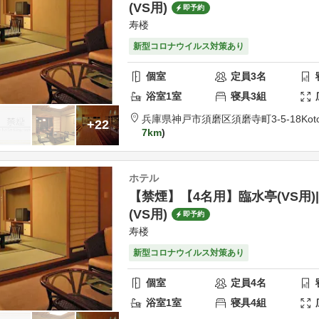
(VS用)
即予約
寿楼
新型コロナウイルス対策あり
個室
定員
3
名
浴室
1
室
寝具
3
組
兵庫県
神戸市
須磨区須磨寺町3-5-18
Kot
+22
7km
ホテル
【禁煙】【4名用】臨水亭(VS用)
(VS用)
即予約
寿楼
新型コロナウイルス対策あり
個室
定員
4
名
浴室
1
室
寝具
4
組