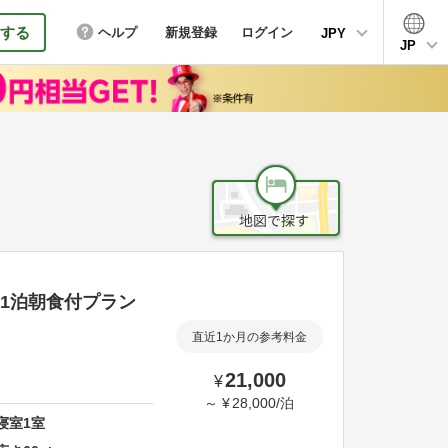
する
ヘルプ
新規登録
ログイン
JPY
JP
|1泊朝食付プラン
直近1か月の参考料金
21,000
¥
～
¥
28,000
/
泊
寝室
1
室