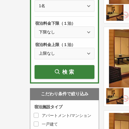
e
t
s
h
s
e
宿泊料金下限（１泊）
t
d
h
o
e
w
宿泊料金上限（１泊）
d
n
o
a
w
r
検索
n
r
a
o
r
w
こだわり条件で絞り込み
r
k
o
e
宿泊施設タイプ
w
y
アパートメント/マンション
k
t
一戸建て
e
o