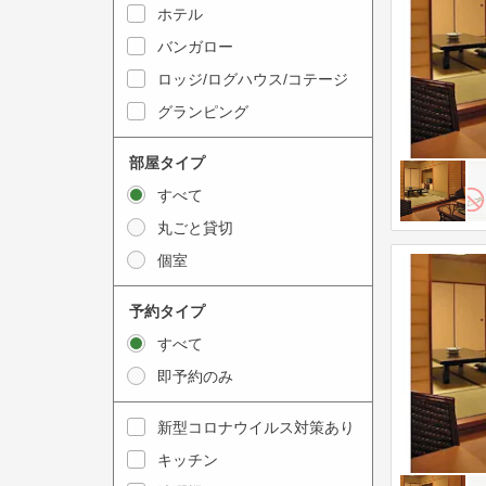
y
ホテル
i
t
n
バンガロー
o
t
ロッジ/ログハウス/コテージ
i
e
グランピング
n
r
t
a
部屋タイプ
e
c
すべて
r
t
丸ごと貸切
a
w
個室
c
i
t
t
予約タイプ
w
h
すべて
i
t
即予約のみ
t
h
h
e
新型コロナウイルス対策あり
t
c
キッチン
h
a