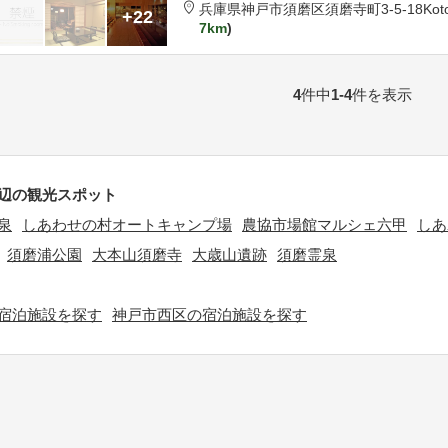
兵庫県
神戸市
須磨区須磨寺町3-5-18
Kot
+22
7km
4
件中
1-4
件を表示
辺の観光スポット
泉
しあわせの村オートキャンプ場
農協市場館マルシェ六甲
しあ
須磨浦公園
大本山須磨寺
大歳山遺跡
須磨霊泉
宿泊施設を探す
神戸市西区の宿泊施設を探す