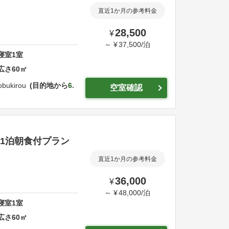
直近1か月の参考料金
28,500
¥
～
¥
37,500
/
泊
寝室
1
室
広さ
60
㎡
obukirou
目的地から
6.
空室確認
|1泊朝食付プラン
直近1か月の参考料金
36,000
¥
～
¥
48,000
/
泊
寝室
1
室
広さ
60
㎡