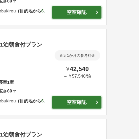
広さ
60
㎡
obukirou
目的地から
6.
空室確認
|1泊朝食付プラン
直近1か月の参考料金
42,540
¥
～
¥
57,540
/
泊
寝室
1
室
広さ
60
㎡
obukirou
目的地から
6.
空室確認
|1泊朝食付プラン