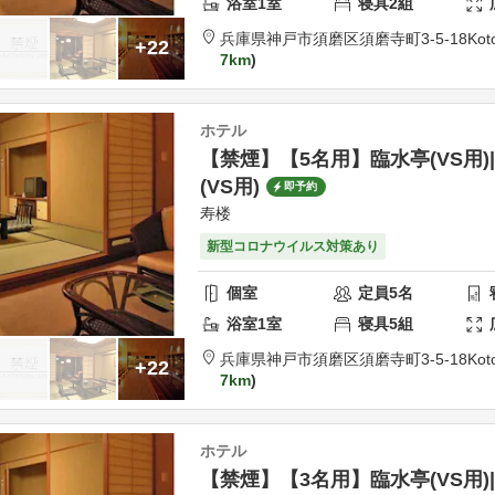
浴室
1
室
寝具
2
組
兵庫県
神戸市
須磨区須磨寺町3-5-18
Kot
+22
7km
ホテル
【禁煙】【5名用】臨水亭(VS用)
(VS用)
即予約
寿楼
新型コロナウイルス対策あり
個室
定員
5
名
浴室
1
室
寝具
5
組
兵庫県
神戸市
須磨区須磨寺町3-5-18
Kot
+22
7km
ホテル
【禁煙】【3名用】臨水亭(VS用)