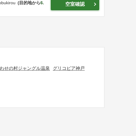
obukirou
目的地から
6.
空室確認
わせの村ジャングル温泉
グリコピア神戸