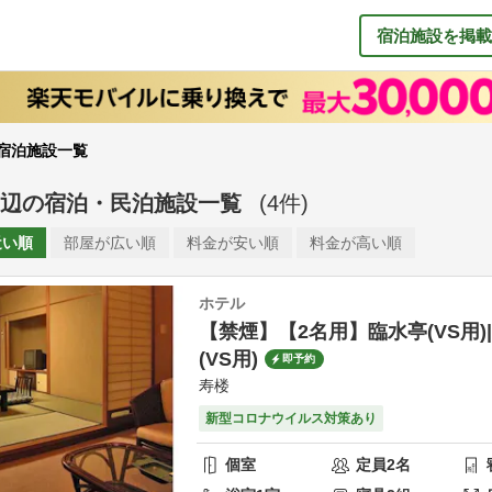
宿泊施設を掲載
宿泊施設一覧
辺
の
宿泊・民泊施設一覧
(
4
件)
近い順
部屋が
広い順
料金が
安い順
料金が
高い順
ホテル
【禁煙】【2名用】臨水亭(VS用)
(VS用)
即予約
寿楼
新型コロナウイルス対策あり
個室
定員
2
名