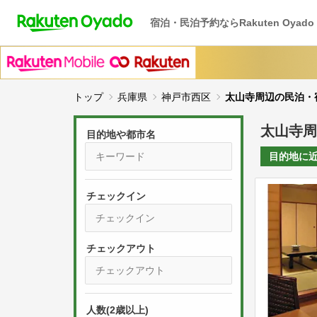
宿泊・民泊予約ならRakuten Oyado
トップ
兵庫県
神戸市西区
太山寺周辺の民泊・
太山寺周
目的地や都市名
目的地に
チェックイン
P
r
e
P
s
人数(2歳以上)
r
s