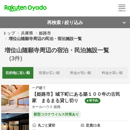
再検索 / 絞り込み
トップ
兵庫県
姫路市
増位山随願寺周辺の民泊・宿泊施設一覧
増位山随願寺周辺
の
宿泊・民泊施設一覧
(
3
件)
目的地に
近い順
部屋が
広い順
料金が
安い順
料金が
高い順
一戸建て
【姫路市】城下町にある築１００年の古民
家 まるまる貸し切り
即予約
ホールハウス 姫路
新型コロナウイルス対策あり
丸ごと貸切
定員
11
名