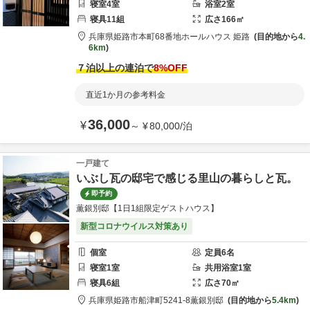
寝室
4
室
浴室
2
室
寝具
11
組
広さ
166
㎡
兵庫県
姫路市
本町68番地
ホールハウス 姫路
目的地から
4.
6km
７泊以上の連泊で
8
%OFF
直近1か月の参考料金
36,000
¥
～
¥
80,000
/
泊
一戸建て
いぶし瓦の邸宅で感じる里山の暮らしと瓦。
即予約
薫銀別邸【1日1組限定ゲストハウス】
新型コロナウイルス対策あり
個室
定員
6
名
寝室
1
室
共用
浴室
1
室
寝具
6
組
広さ
70
㎡
兵庫県
姫路市
船津町5241-8
薫銀別邸
目的地から
5.4km