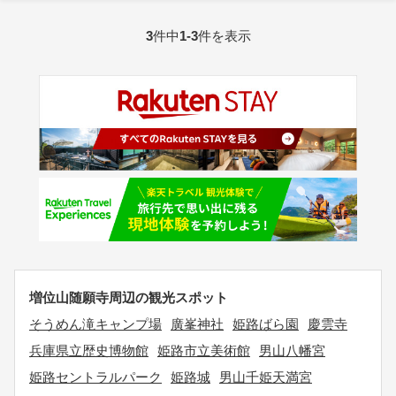
3
件中
1-3
件を表示
増位山随願寺周辺の観光スポット
そうめん滝キャンプ場
廣峯神社
姫路ばら園
慶雲寺
兵庫県立歴史博物館
姫路市立美術館
男山八幡宮
姫路セントラルパーク
姫路城
男山千姫天満宮