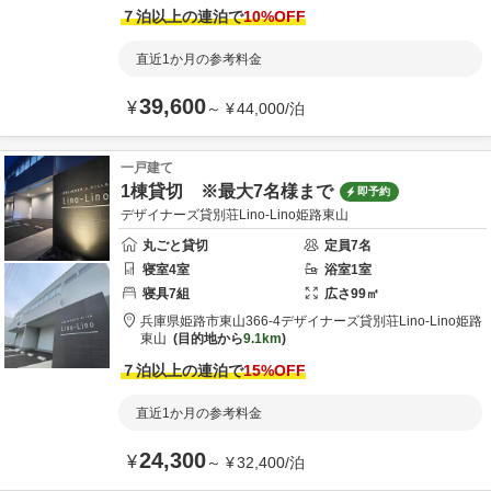
７泊以上の連泊で
10
%OFF
直近1か月の参考料金
39,600
¥
～
¥
44,000
/
泊
一戸建て
1棟貸切 ※最大7名様まで
即予約
デザイナーズ貸別荘Lino-Lino姫路東山
丸ごと貸切
定員
7
名
寝室
4
室
浴室
1
室
寝具
7
組
広さ
99
㎡
兵庫県
姫路市
東山366-4
デザイナーズ貸別荘Lino-Lino姫路
東山
目的地から
9.1km
７泊以上の連泊で
15
%OFF
直近1か月の参考料金
24,300
¥
～
¥
32,400
/
泊