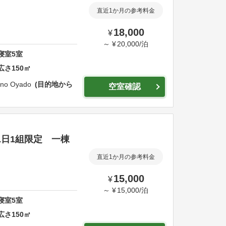
直近1か月の参考料金
18,000
¥
～
¥
20,000
/
泊
寝室
5
室
広さ
150
㎡
 no Oyado
目的地から
空室確認
1日1組限定 一棟
直近1か月の参考料金
15,000
¥
～
¥
15,000
/
泊
寝室
5
室
広さ
150
㎡