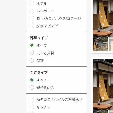
y
ホテル
i
t
n
バンガロー
o
t
ロッジ/ログハウス/コテージ
i
e
グランピング
n
r
t
a
部屋タイプ
e
c
すべて
r
t
丸ごと貸切
a
w
個室
c
i
t
t
予約タイプ
w
h
すべて
i
t
即予約のみ
t
h
h
e
新型コロナウイルス対策あり
t
c
キッチン
h
a