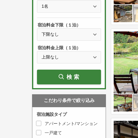
e
t
s
h
s
e
宿泊料金下限（１泊）
t
d
h
o
e
w
宿泊料金上限（１泊）
d
n
o
a
w
r
検索
n
r
a
o
r
w
こだわり条件で絞り込み
r
k
o
e
宿泊施設タイプ
w
y
アパートメント/マンション
k
t
一戸建て
e
o