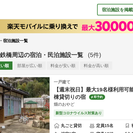
宿泊施設を掲載
・宿泊施設一覧
鉄橋周辺
の
宿泊・民泊施設一覧
(
5
件)
近い順
部屋が
広い順
料金が
安い順
料金が
高い順
一戸建て
【週末祝日】最大19名様利用可
棟貸切りの宿
即予約
畑のおやど
新型コロナウイルス対策あり
丸ごと貸切
定員
15
名