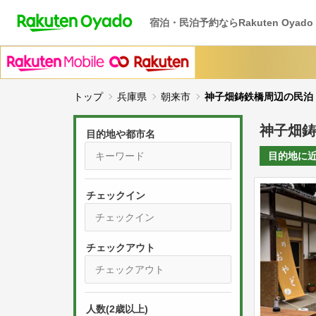
宿泊・民泊予約ならRakuten Oyado
トップ
兵庫県
朝来市
神子畑鋳鉄橋周辺の民泊
神子畑鋳
目的地や都市名
目的地に
チェックイン
P
r
e
P
s
人数(2歳以上)
r
s