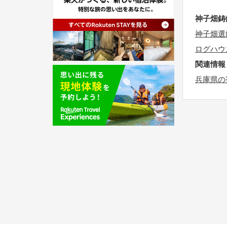
a
a
t
神子畑鋳
d
e
神子畑選
a
.
ログハウ
t
P
関連情報
e
r
.
兵庫県の
e
P
s
r
s
e
t
s
h
s
e
t
q
h
u
e
e
q
s
u
t
e
i