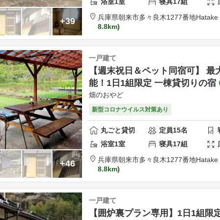
浴室
1
室
寝具
17
組
兵庫県
朝来市
多々良木1277番地
Hatake
+39
8.8km
一戸建て
【週末祝日＆ペット同宿可】 最
能！1日1組限定 一棟貸切りの宿
畑のおやど
新型コロナウイルス対策あり
丸ごと貸切
定員
15
名
浴室
1
室
寝具
17
組
兵庫県
朝来市
多々良木1277番地
Hatake
+46
8.8km
一戸建て
【囲炉裏プラン専用】1日1組限