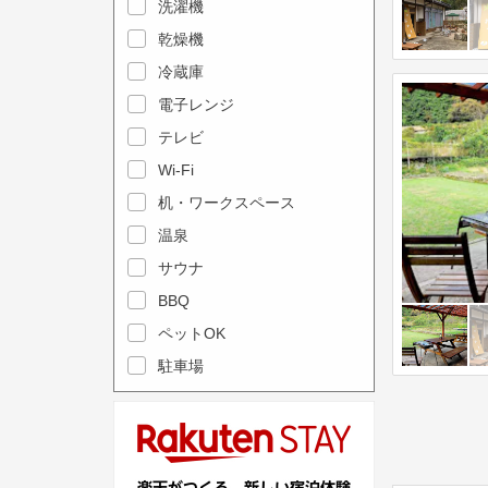
e
洗濯機
l
c
e
乾燥機
a
n
冷蔵庫
l
d
電子レンジ
e
a
テレビ
n
r
Wi-Fi
d
a
机・ワークスペース
a
n
r
温泉
d
a
s
サウナ
n
e
BBQ
d
l
ペットOK
s
e
駐車場
e
c
l
t
e
a
c
d
t