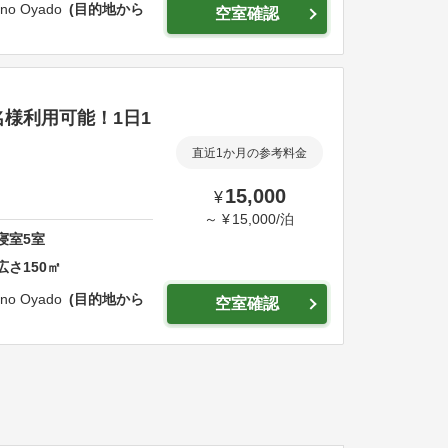
 no Oyado
目的地から
空室確認
名様利用可能！1日1
直近1か月の参考料金
15,000
¥
～
¥
15,000
/
泊
寝室
5
室
広さ
150
㎡
 no Oyado
目的地から
空室確認