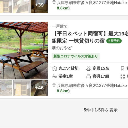
兵庫県
朝来市
多々良木1277番地
Hatake
+39
8.8km
一戸建て
【平日＆ペット同宿可】最大19
組限定 一棟貸切りの宿
即予約
畑のおやど
新型コロナウイルス対策あり
丸ごと貸切
定員
15
名
浴室
1
室
寝具
17
組
兵庫県
朝来市
多々良木1277番地
Hatake
+46
8.8km
5
件中
1-5
件を表示