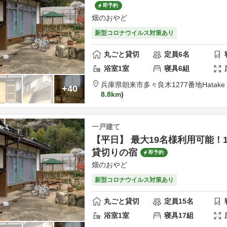
即予約
畑のおやど
新型コロナウイルス対策あり
丸ごと貸切
定員
6
名
浴室
1
室
寝具
6
組
兵庫県
朝来市
多々良木1277番地
Hatake
+40
8.8km
一戸建て
【平日】 最大19名様利用可能！
貸切りの宿
即予約
畑のおやど
新型コロナウイルス対策あり
丸ごと貸切
定員
15
名
浴室
1
室
寝具
17
組