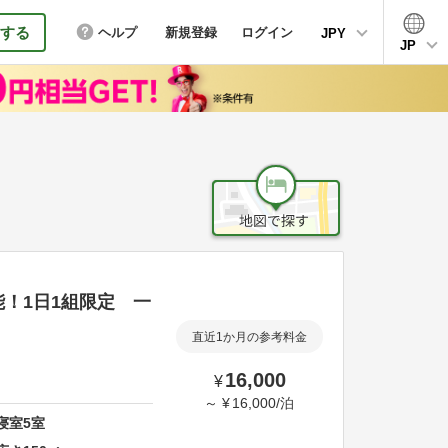
する
ヘルプ
新規登録
ログイン
JPY
JP
能！1日1組限定 一
直近1か月の参考料金
16,000
¥
～
¥
16,000
/
泊
寝室
5
室