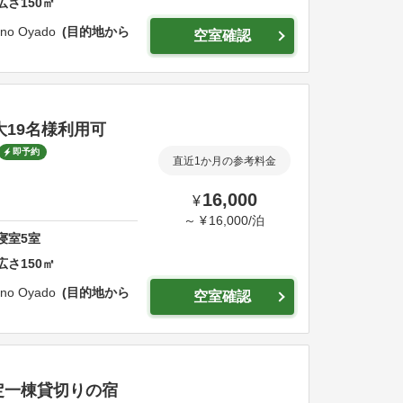
広さ
150
㎡
 no Oyado
目的地から
空室確認
大19名様利用可
即予約
直近1か月の参考料金
16,000
¥
～
¥
16,000
/
泊
寝室
5
室
広さ
150
㎡
 no Oyado
目的地から
空室確認
定一棟貸切りの宿