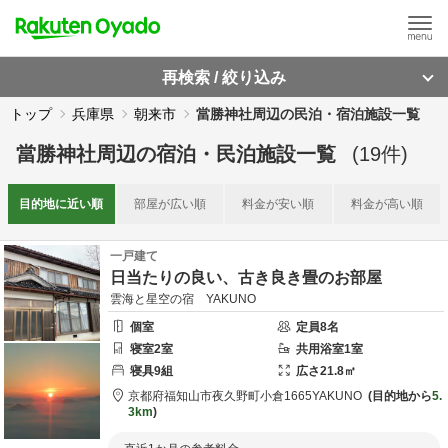
再検索 / 絞り込み
トップ
兵庫県
朝来市
當勝神社周辺の民泊・宿泊施設一覧
當勝神社周辺
の
宿泊・民泊施設一覧
(
19
件)
目的地に
近い順
部屋が
広い順
料金が
安い順
料金が
高い順
一戸建て
日当たりの良い、古き良き畳のお部屋
雲海と星空の宿 YAKUNO
個室
定員
8
名
寝室
2
室
共用
浴室
1
室
寝具
9
組
広さ
21.8
㎡
京都府
福知山市
夜久野町小倉1665
YAKUNO
目的地から
5.
3km