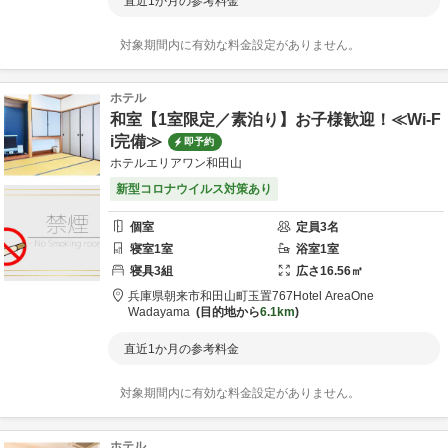
直近1か月の参考料金
対象期間内に有効な料金設定がありません。
ホテル
和室【1室限定／素泊り】お子様歓迎！≪Wi-F
i完備≫
即予約
ホテルエリアワン和田山
新型コロナウイルス対策あり
個室
定員
3
名
寝室
1
室
浴室
1
室
寝具
3
組
広さ
16.56
㎡
兵庫県
朝来市
和田山町玉置767
Hotel AreaOne
Wadayama
目的地から
6.1km
直近1か月の参考料金
対象期間内に有効な料金設定がありません。
ホテル