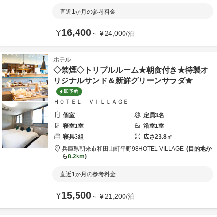
直近1か月の参考料金
16,400
¥
～
¥
24,000
/
泊
ホテル
◇禁煙◇トリプルルーム★朝食付き★特製オ
リジナルサンド＆新鮮グリーンサラダ★
即予約
ＨＯＴＥＬ ＶＩＬＬＡＧＥ
個室
定員
3
名
寝室
1
室
浴室
1
室
寝具
3
組
広さ
23.8
㎡
兵庫県
朝来市
和田山町平野98
HOTEL VILLAGE
目的地か
ら
8.2km
直近1か月の参考料金
15,500
¥
～
¥
21,200
/
泊