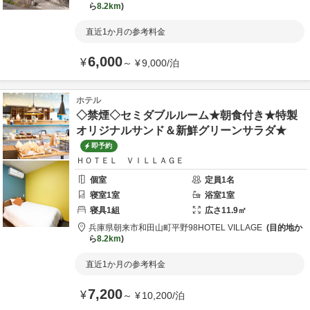
ら
8.2km
直近1か月の参考料金
6,000
¥
～
¥
9,000
/
泊
ホテル
◇禁煙◇セミダブルルーム★朝食付き★特製
オリジナルサンド＆新鮮グリーンサラダ★
即予約
ＨＯＴＥＬ ＶＩＬＬＡＧＥ
個室
定員
1
名
寝室
1
室
浴室
1
室
寝具
1
組
広さ
11.9
㎡
兵庫県
朝来市
和田山町平野98
HOTEL VILLAGE
目的地か
ら
8.2km
直近1か月の参考料金
7,200
¥
～
¥
10,200
/
泊