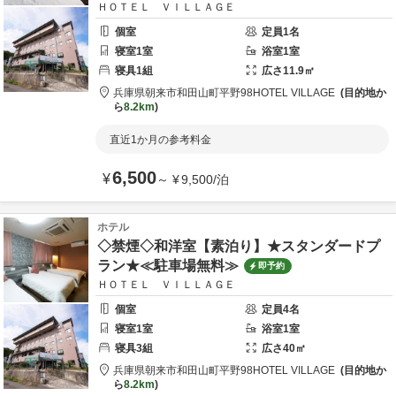
ＨＯＴＥＬ ＶＩＬＬＡＧＥ
個室
定員
1
名
寝室
1
室
浴室
1
室
寝具
1
組
広さ
11.9
㎡
兵庫県
朝来市
和田山町平野98
HOTEL VILLAGE
目的地か
ら
8.2km
直近1か月の参考料金
6,500
¥
～
¥
9,500
/
泊
ホテル
◇禁煙◇和洋室【素泊り】★スタンダードプ
ラン★≪駐車場無料≫
即予約
ＨＯＴＥＬ ＶＩＬＬＡＧＥ
個室
定員
4
名
寝室
1
室
浴室
1
室
寝具
3
組
広さ
40
㎡
兵庫県
朝来市
和田山町平野98
HOTEL VILLAGE
目的地か
ら
8.2km