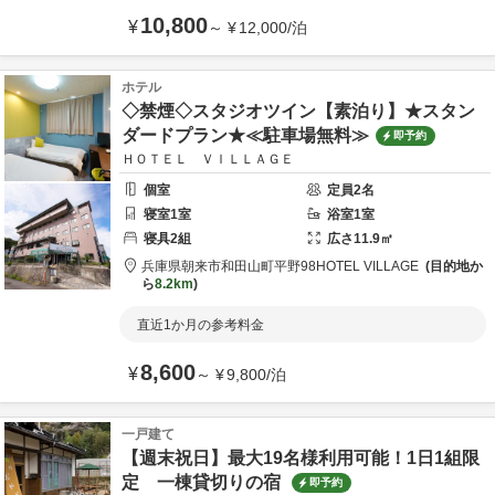
10,800
¥
～
¥
12,000
/
泊
ホテル
◇禁煙◇スタジオツイン【素泊り】★スタン
ダードプラン★≪駐車場無料≫
即予約
ＨＯＴＥＬ ＶＩＬＬＡＧＥ
個室
定員
2
名
寝室
1
室
浴室
1
室
寝具
2
組
広さ
11.9
㎡
兵庫県
朝来市
和田山町平野98
HOTEL VILLAGE
目的地か
ら
8.2km
直近1か月の参考料金
8,600
¥
～
¥
9,800
/
泊
一戸建て
【週末祝日】最大19名様利用可能！1日1組限
定 一棟貸切りの宿
即予約