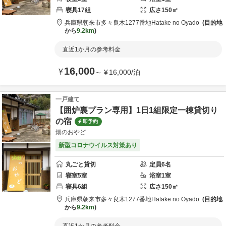
寝具
17
組
広さ
150
㎡
兵庫県
朝来市
多々良木1277番地
Hatake no Oyado
目的地
から
9.2km
直近1か月の参考料金
16,000
¥
～
¥
16,000
/
泊
一戸建て
【囲炉裏プラン専用】1日1組限定一棟貸切り
の宿
即予約
畑のおやど
新型コロナウイルス対策あり
丸ごと貸切
定員
6
名
寝室
5
室
浴室
1
室
寝具
6
組
広さ
150
㎡
兵庫県
朝来市
多々良木1277番地
Hatake no Oyado
目的地
から
9.2km