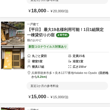
直近1か月の参考料金
18,000
¥
～
¥
20,000
/
泊
一戸建て
【平日】 最大19名様利用可能！1日1組限定
一棟貸切りの宿
即予約
畑のおやど
新型コロナウイルス対策あり
丸ごと貸切
定員
15
名
寝室
5
室
浴室
1
室
寝具
17
組
広さ
150
㎡
兵庫県
朝来市
多々良木1277番地
Hatake no Oyado
目的地
から
9.2km
直近1か月の参考料金
15,000
¥
～
¥
15,000
/
泊