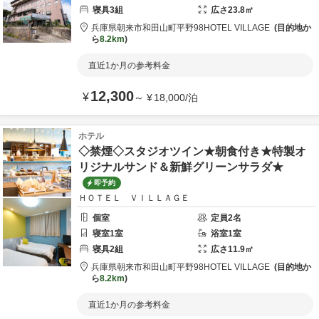
寝具
3
組
広さ
23.8
㎡
兵庫県
朝来市
和田山町平野98
HOTEL VILLAGE
目的地か
ら
8.2km
直近1か月の参考料金
12,300
¥
～
¥
18,000
/
泊
ホテル
◇禁煙◇スタジオツイン★朝食付き★特製オ
リジナルサンド＆新鮮グリーンサラダ★
即予約
ＨＯＴＥＬ ＶＩＬＬＡＧＥ
個室
定員
2
名
寝室
1
室
浴室
1
室
寝具
2
組
広さ
11.9
㎡
兵庫県
朝来市
和田山町平野98
HOTEL VILLAGE
目的地か
ら
8.2km
直近1か月の参考料金