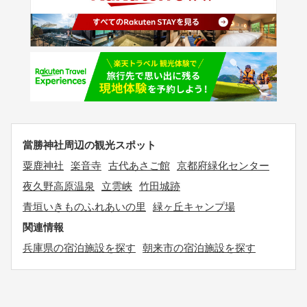
當勝神社周辺の観光スポット
粟鹿神社
楽音寺
古代あさご館
京都府緑化センター
夜久野高原温泉
立雲峡
竹田城跡
青垣いきものふれあいの里
緑ヶ丘キャンプ場
関連情報
兵庫県の宿泊施設を探す
朝来市の宿泊施設を探す