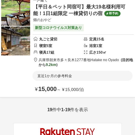
一戸建て
【平日＆ペット同宿可】最大19名様利用可
能！1日1組限定 一棟貸切りの宿
即予約
畑のおやど
新型コロナウイルス対策あり
丸ごと貸切
定員
15
名
寝室
5
室
浴室
1
室
寝具
17
組
広さ
150
㎡
兵庫県
朝来市
多々良木1277番地
Hatake no Oyado
目的地
から
9.2km
直近1か月の参考料金
15,000
¥
～
¥
15,000
/
泊
19
件中
1-19
件を表示