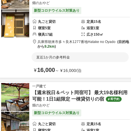
畑のおやど
新型コロナウイルス対策あり
丸ごと貸切
定員
15
名
寝室
5
室
浴室
1
室
寝具
17
組
広さ
150
㎡
兵庫県
朝来市
多々良木1277番地
Hatake no Oyado
目的地
から
9.2km
直近1か月の参考料金
16,000
¥
～
¥
16,000
/
泊
一戸建て
【週末祝日＆ペット同宿可】 最大19名様利用
可能！1日1組限定 一棟貸切りの宿
即予約
畑のおやど
新型コロナウイルス対策あり
丸ごと貸切
定員
15
名
寝室
5
室
浴室
1
室