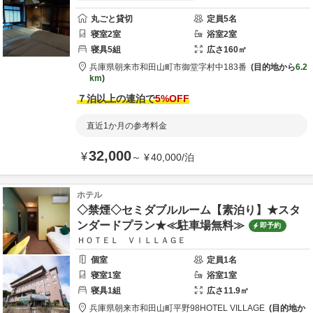
丸ごと貸切
定員
5
名
寝室
2
室
浴室
2
室
寝具
5
組
広さ
160
㎡
兵庫県
朝来市
和田山町市御堂字村中183番
目的地から
6.2
km
７泊以上の連泊で
5
%OFF
直近1か月の参考料金
32,000
¥
～
¥
40,000
/
泊
ホテル
◇禁煙◇セミダブルルーム【素泊り】★スタ
ンダードプラン★≪駐車場無料≫
即予約
ＨＯＴＥＬ ＶＩＬＬＡＧＥ
個室
定員
1
名
寝室
1
室
浴室
1
室
寝具
1
組
広さ
11.9
㎡
兵庫県
朝来市
和田山町平野98
HOTEL VILLAGE
目的地か