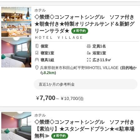
ホテル
◇禁煙◇コンフォートシングル ソファ付き
★朝食付き★特製オリジナルサンド＆新鮮グ
リーンサラダ★
即予約
ＨＯＴＥＬ ＶＩＬＬＡＧＥ
個室
定員
1
名
寝室
1
室
浴室
1
室
寝具
1
組
広さ
11.9
㎡
兵庫県
朝来市
和田山町平野98
HOTEL VILLAGE
目的地か
ら
8.2km
直近1か月の参考料金
7,700
¥
～
¥
10,700
/
泊
ホテル
◇禁煙◇コンフォートシングル ソファ付き
【素泊り】★スタンダードプラン★≪駐車場
無料≫
即予約