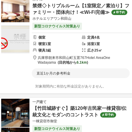
禁煙◇トリプルルーム【1室限定／素泊り】フ
ァミリー・団体向け！≪Wi-Fi完備≫
即予約
ホテルエリアワン和田山
新型コロナウイルス対策あり
個室
定員
4
名
寝室
1
室
浴室
1
室
寝具
3
組
広さ
25
㎡
兵庫県
朝来市
和田山町玉置767
Hotel AreaOne
Wadayama
目的地から
6.1km
直近1か月の参考料金
対象期間内に有効な料金設定がありません。
一戸建て
【竹田城跡すぐ】築120年古民家一棟貸宿/伝
統文化とモダンのコントラスト
即予約
一棟貸宿市御堂
新型コロナウイルス対策あり