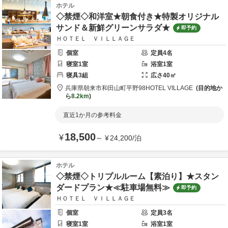
ホテル
◇禁煙◇和洋室★朝食付き★特製オリジナル
サンド＆新鮮グリーンサラダ★
即予約
ＨＯＴＥＬ ＶＩＬＬＡＧＥ
個室
定員
4
名
寝室
1
室
浴室
1
室
寝具
3
組
広さ
40
㎡
兵庫県
朝来市
和田山町平野98
HOTEL VILLAGE
目的地か
ら
8.2km
直近1か月の参考料金
18,500
¥
～
¥
24,200
/
泊
ホテル
◇禁煙◇トリプルルーム【素泊り】★スタン
ダードプラン★≪駐車場無料≫
即予約
ＨＯＴＥＬ ＶＩＬＬＡＧＥ
個室
定員
3
名
寝室
1
室
浴室
1
室