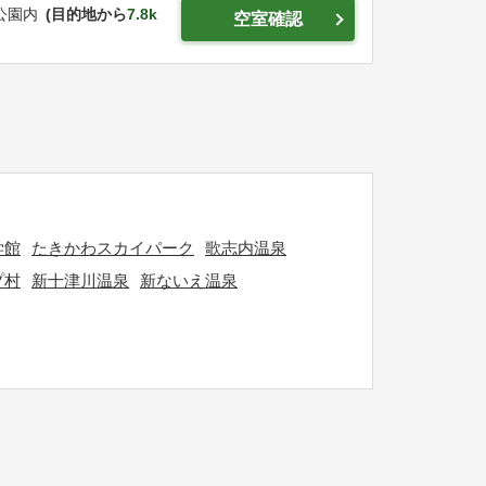
公園内
目的地から
7.8k
空室確認
学館
たきかわスカイパーク
歌志内温泉
プ村
新十津川温泉
新ないえ温泉