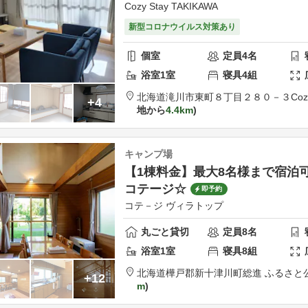
Cozy Stay TAKIKAWA
新型コロナウイルス対策あり
個室
定員
4
名
浴室
1
室
寝具
4
組
北海道
滝川市
東町８丁目２８０－３
Coz
+4
地から
4.4km
キャンプ場
【1棟料金】最大8名様まで宿泊
コテージ☆
即予約
コテ－ジ ヴィラトップ
丸ごと貸切
定員
8
名
浴室
1
室
寝具
8
組
北海道
樺戸郡
新十津川町総進 ふるさと
+12
m