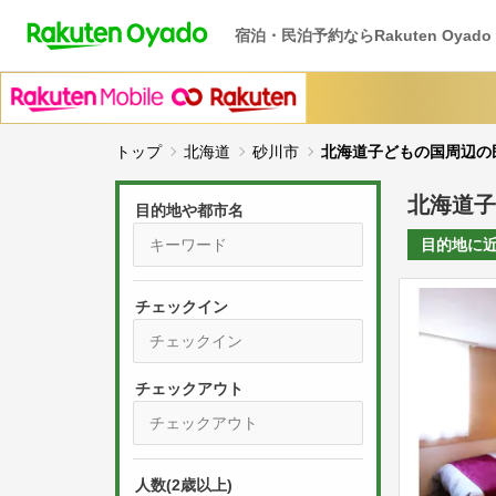
宿泊・民泊予約ならRakuten Oyado
トップ
北海道
砂川市
北海道子どもの国周辺の
北海道子
目的地や都市名
目的地に
チェックイン
P
r
e
P
s
人数(2歳以上)
r
s