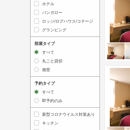
y
ホテル
i
t
n
バンガロー
o
t
ロッジ/ログハウス/コテージ
i
e
グランピング
n
r
t
a
部屋タイプ
e
c
すべて
r
t
丸ごと貸切
a
w
個室
c
i
t
t
予約タイプ
w
h
すべて
i
t
即予約のみ
t
h
h
e
新型コロナウイルス対策あり
t
c
キッチン
h
a