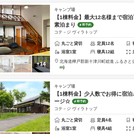
キャンプ場
【1棟料金】最大12名様まで宿
素泊まり
即予約
コテ－ジ ヴィラトップ
丸ごと貸切
定員
12
名
浴室
1
室
寝具
12
組
北海道
樺戸郡
新十津川町総進 ふるさと
+14
m
キャンプ場
【1棟料金】少人数でお得に宿泊
ージ☆
即予約
コテ－ジ ヴィラトップ
丸ごと貸切
定員
4
名
浴室
1
室
寝具
4
組