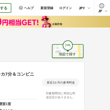
する
ヘルプ
新規登録
ログイン
JPY
JP
カ7分＆コンビニ
直近1か月の参考料金
対象期間内に有効な料
金設定がありません。
寝室
1
室