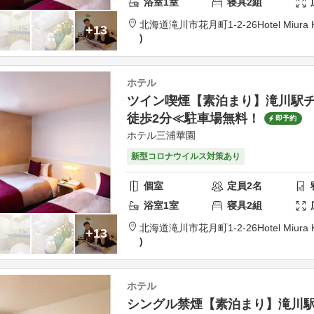
浴室
1
室
寝具
2
組
北海道
滝川市
花月町1-2-26
Hotel Miura
+13
ホテル
ツイン喫煙【素泊まり】滝川駅チ
徒歩2分≪駐車場無料！
即予約
ホテル三浦華園
新型コロナウイルス対策あり
個室
定員
2
名
浴室
1
室
寝具
2
組
北海道
滝川市
花月町1-2-26
Hotel Miura
+13
ホテル
シングル禁煙【素泊まり】滝川駅