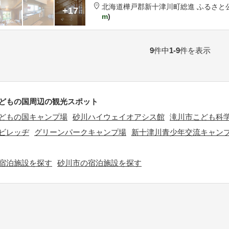
北海道
樺戸郡
新十津川町総進 ふるさと
+17
m
9
件中
1-9
件を表示
どもの国周辺の観光スポット
どもの国キャンプ場
砂川ハイウェイオアシス館
滝川市こども科
ビレッヂ
グリーンパークキャンプ場
新十津川青少年交流キャン
宿泊施設を探す
砂川市の宿泊施設を探す