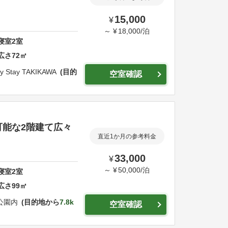
15,000
¥
～
¥
18,000
/
泊
寝室
2
室
広さ
72
㎡
y Stay TAKIKAWA
目的
空室確認
可能な2階建て広々
直近1か月の参考料金
33,000
¥
～
¥
50,000
/
泊
寝室
2
室
広さ
99
㎡
公園内
目的地から
7.8k
空室確認