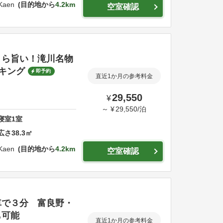
 Kaen
目的地から
4.2km
空室確認
まら旨い！滝川名物
キング
即予約
直近1か月の参考料金
29,550
¥
～
¥
29,550
/
泊
寝室
1
室
広さ
38.3
㎡
 Kaen
目的地から
4.2km
空室確認
車で３分 富良野・
も可能
直近1か月の参考料金