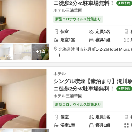
ニ徒歩2分≪駐車場無料！
即予約
ホテル三浦華園
新型コロナウイルス対策あり
個室
定員
1
名
浴室
1
室
寝具
1
組
北海道
滝川市
花月町1-2-26
Hotel Miura
+14
ホテル
シングル喫煙【素泊まり】滝川駅
ニ徒歩2分≪駐車場無料！
即予約
ホテル三浦華園
新型コロナウイルス対策あり
個室
定員
1
名
浴室
1
室
寝具
1
組