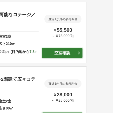
泊可能なコテージ／
直近1か月の参考料金
55,500
¥
～
¥
75,000
/
泊
寝室
3
室
広さ
210
㎡
公園内
目的地から
7.8k
空室確認
♪2階建て広々コテ
直近1か月の参考料金
28,000
¥
～
¥
28,000
/
泊
寝室
2
室
広さ
99
㎡