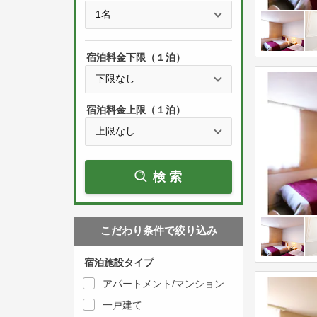
e
t
s
h
s
e
宿泊料金下限（１泊）
t
d
h
o
e
w
宿泊料金上限（１泊）
d
n
o
a
w
r
検索
n
r
a
o
r
w
こだわり条件で絞り込み
r
k
o
e
宿泊施設タイプ
w
y
アパートメント/マンション
k
t
一戸建て
e
o