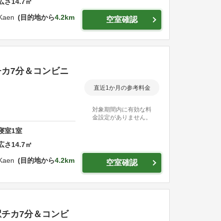
広さ
14.7
㎡
 Kaen
目的地から
4.2km
空室確認
カ7分＆コンビニ
直近1か月の参考料金
対象期間内に有効な料
金設定がありません。
寝室
1
室
広さ
14.7
㎡
 Kaen
目的地から
4.2km
空室確認
チカ7分＆コンビ