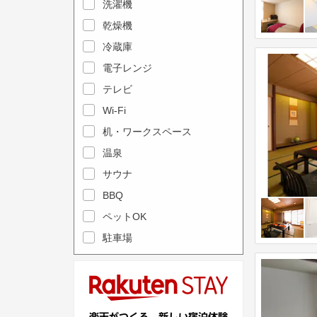
e
洗濯機
l
c
e
乾燥機
a
n
冷蔵庫
l
d
電子レンジ
e
a
テレビ
n
r
Wi-Fi
d
a
机・ワークスペース
a
n
r
温泉
d
a
s
サウナ
n
e
BBQ
d
l
ペットOK
s
e
駐車場
e
c
l
t
e
a
c
d
t