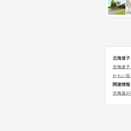
t
k
h
e
e
y
k
b
e
o
y
a
b
r
o
北海道子
d
a
s
北海道子
r
h
かもい岳
d
o
関連情報
s
r
北海道の
h
t
o
c
r
u
t
t
c
s