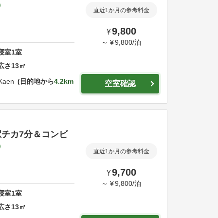
直近1か月の参考料金
9,800
¥
～
¥
9,800
/
泊
寝室
1
室
広さ
13
㎡
 Kaen
目的地から
4.2km
空室確認
チカ7分＆コンビ
直近1か月の参考料金
9,700
¥
～
¥
9,800
/
泊
寝室
1
室
広さ
13
㎡