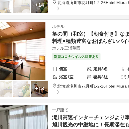
北海道
滝川市
花月町1-2-26
Hotel Miura
+14
ホテル
亀の間（和室）【朝食付き】な
料理×種類豊富なおばんざいバイ
ホテル三浦華園
新型コロナウイルス対策あり
個室
定員
8
名
浴室
1
室
寝具
8
組
北海道
滝川市
花月町1-2-26
Hotel Miura
+13
一戸建て
滝川高速インターチェンジより
旭川観光の中継地に！長期滞在