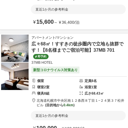
直近1か月の参考料金
15,600
¥
～
¥
36,400
/
泊
アパートメント/マンション
広々68㎡！すすきの徒歩圏内で立地も抜群で
す！【8名様までご宿泊可能】37MB 701
即予約
37MB HOTEL
新型コロナウイルス対策あり
個室
定員
8
名
寝室
2
室
浴室
1
室
寝具
8
組
広さ
68.43
㎡
北海道
札幌市
中央区南１２条西８丁目１−２４
第３７松井
ビル
目的地から
0.4km
直近1か月の参考料金