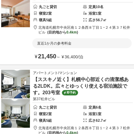
丸ごと貸切
定員
10
名
寝室
2
室
浴室
1
室
寝具
5
組
広さ
56.7
㎡
北海道
札幌市
中央区南１２条西８丁目１−２４
第３７松井
ビル
目的地から
0.4km
直近1か月の参考料金
21,450
¥
～
¥
36,400
/
泊
アパートメント/マンション
【ススキノ近く】札幌中心部近くの清潔感あ
る2LDK。広々とゆっくり使える宿泊施設で
す。203号室
即予約
第37松井ビル
丸ごと貸切
定員
6
名
寝室
2
室
浴室
1
室
寝具
5
組
広さ
62.7
㎡
北海道
札幌市
中央区南１２条西８丁目１−２４
第３７松井
ビル
目的地から
0.4km