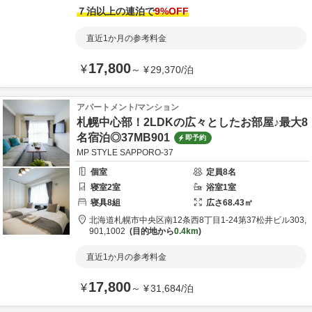
７泊以上の連泊で
9
%OFF
直近1か月の参考料金
17,800
¥
～
¥
29,370
/
泊
アパートメント/マンション
札幌中心部！2LDKの広々としたお部屋♪最大8
名宿泊◎37MB901
即予約
MP STYLE SAPPORO-37
個室
定員
8
名
寝室
2
室
浴室
1
室
寝具
8
組
広さ
68.43
㎡
北海道
札幌市
中央区南12条西8丁目1-24
第37松井ビル303,
901,1002
目的地から
0.4km
直近1か月の参考料金
17,800
¥
～
¥
31,684
/
泊