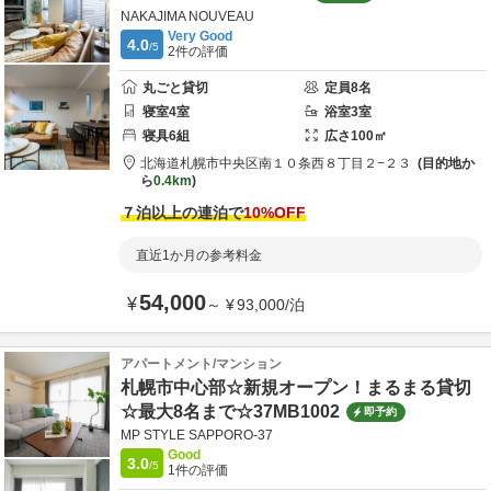
NAKAJIMA NOUVEAU
Very Good
4.0
/5
2
件の評価
丸ごと貸切
定員
8
名
寝室
4
室
浴室
3
室
寝具
6
組
広さ
100
㎡
北海道
札幌市
中央区南１０条西８丁目２−２３
目的地か
ら
0.4km
７泊以上の連泊で
10
%OFF
直近1か月の参考料金
54,000
¥
～
¥
93,000
/
泊
アパートメント/マンション
札幌市中心部☆新規オープン！まるまる貸切
☆最大8名まで☆37MB1002
即予約
MP STYLE SAPPORO-37
Good
3.0
/5
1
件の評価