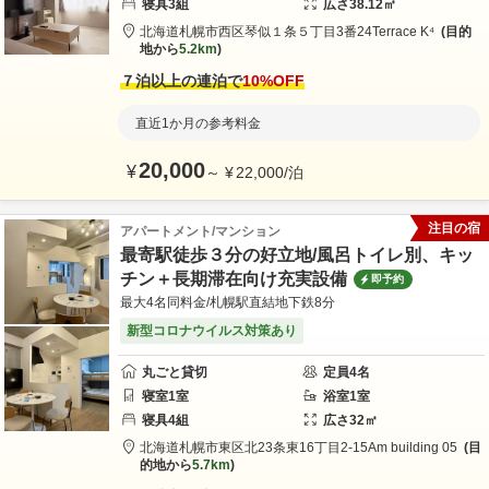
寝具
3
組
広さ
38.12
㎡
北海道
札幌市
西区琴似１条５丁目3番24
Terrace K⁴
目的
地から
5.2km
７泊以上の連泊で
10
%OFF
直近1か月の参考料金
20,000
¥
～
¥
22,000
/
泊
注目の宿
アパートメント/マンション
最寄駅徒歩３分の好立地/風呂トイレ別、キッ
チン＋長期滞在向け充実設備
即予約
最大4名同料金/札幌駅直結地下鉄8分
新型コロナウイルス対策あり
丸ごと貸切
定員
4
名
寝室
1
室
浴室
1
室
寝具
4
組
広さ
32
㎡
北海道
札幌市
東区北23条東16丁目2-15
Am building 05
目
的地から
5.7km