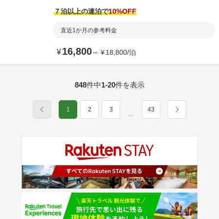
７泊以上の連泊で
10
%OFF
直近1か月の参考料金
16,800
¥
～
¥
18,800
/
泊
848
件中
1-20
件を表示
1
2
3
43
…