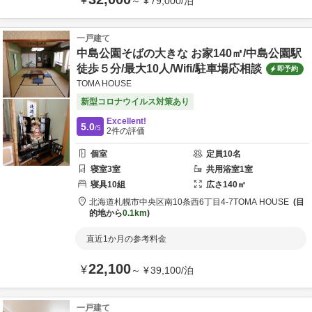
¥
～
¥
79,000
/
泊
一戸建て
中島公園そばの大きな お家140㎡/中島公園駅
徒歩５分/最大10人/Wifi/駐車場応相談
即予約
TOMA HOUSE
新型コロナウイルス対策あり
Excellent!
5.0
/5
2
件の評価
個室
定員
10
名
寝室
3
室
共用
浴室
1
室
寝具
10
組
広さ
140
㎡
北海道
札幌市
中央区南10条西6丁目4-7
TOMA HOUSE
目
的地から
0.1km
直近1か月の参考料金
22,100
¥
～
¥
39,100
/
泊
一戸建て