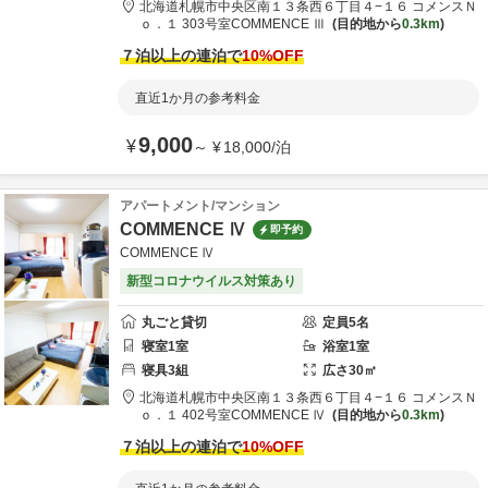
北海道
札幌市
中央区南１３条西６丁目４−１６ コメンスＮ
ｏ．１ 303号室
COMMENCE Ⅲ
目的地から
0.3km
７泊以上の連泊で
10
%OFF
直近1か月の参考料金
9,000
¥
～
¥
18,000
/
泊
アパートメント/マンション
COMMENCE Ⅳ
即予約
COMMENCE Ⅳ
新型コロナウイルス対策あり
丸ごと貸切
定員
5
名
寝室
1
室
浴室
1
室
寝具
3
組
広さ
30
㎡
北海道
札幌市
中央区南１３条西６丁目４−１６ コメンスＮ
ｏ．１ 402号室
COMMENCE Ⅳ
目的地から
0.3km
７泊以上の連泊で
10
%OFF