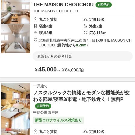
THE MAISON CHOUCHOU
即予約
THE MAISON CHOUCHOU
丸ごと貸切
定員
15
名
寝室
4
室
浴室
2
室
寝具
8
組
広さ
118
㎡
北海道
札幌市
中央区南11条西7丁目1-39
THE MAISON CH
OUCHOU
目的地から
0.2km
直近1か月の参考料金
45,000
¥
～
¥
84,000
/
泊
一戸建て
ノスタルジックな情緒とモダンな機能美が交
わる部屋/寝室3/市電・地下鉄近く！無料P
即予約
中島公園西戸建
新型コロナウイルス対策あり
丸ごと貸切
定員
10
名