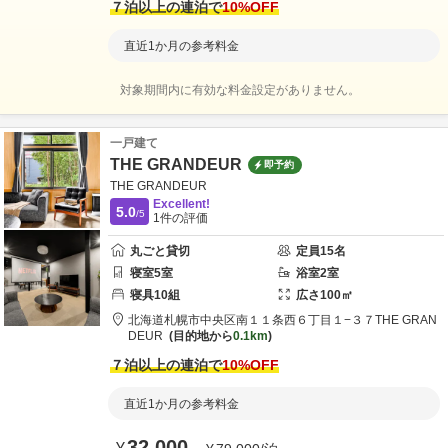
７泊以上の連泊で
10
%OFF
直近1か月の参考料金
対象期間内に有効な料金設定がありません。
一戸建て
THE GRANDEUR
即予約
THE GRANDEUR
Excellent!
5.0
/5
1
件の評価
丸ごと貸切
定員
15
名
寝室
5
室
浴室
2
室
寝具
10
組
広さ
100
㎡
北海道
札幌市
中央区南１１条西６丁目１−３７
THE GRAN
DEUR
目的地から
0.1km
７泊以上の連泊で
10
%OFF
直近1か月の参考料金
32,000