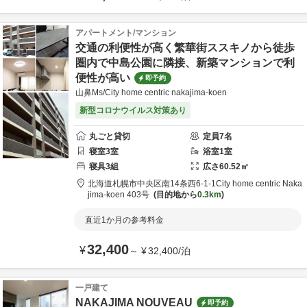
アパートメント/マンション
交通の利便性が高く繁華街ススキノから徒歩
圏内で中島公園に隣接、新築マンションで利
便性が高い
即予約
山鼻Ms/City home centric nakajima-koen
新型コロナウイルス対策あり
丸ごと貸切
定員
7
名
寝室
3
室
浴室
1
室
寝具
3
組
広さ
60.52
㎡
北海道
札幌市
中央区南14条西6-1-1
City home centric Naka
jima-koen 403号
目的地から
0.3km
直近1か月の参考料金
32,400
¥
～
¥
32,400
/
泊
一戸建て
NAKAJIMA NOUVEAU
即予約