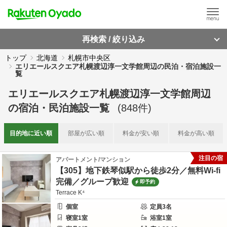
再検索 / 絞り込み
トップ
北海道
札幌市中央区
エリエールスクエア札幌渡辺淳一文学館周辺の民泊・宿泊施設一
覧
エリエールスクエア札幌渡辺淳一文学館周辺
の
宿泊・民泊施設一覧
(
848
件)
目的地に
近い順
部屋が
広い順
料金が
安い順
料金が
高い順
注目の宿
アパートメント/マンション
【305】地下鉄琴似駅から徒歩2分／無料Wi-fi
完備／グループ歓迎
即予約
Terrace K⁴
個室
定員
3
名
寝室
1
室
浴室
1
室