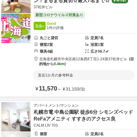
ン！まるまる貸切☆最大7名まで☆
即予約
37松井ビル
新型コロナウイルス対策あり
Good
3.0
/5
1
件の評価
丸ごと貸切
定員
7
名
寝室
2
室
浴室
1
室
寝具
4
組
広さ
56.7
㎡
北海道
札幌市
中央区南12条西8丁目1-24
第37松井ビル
目
的地から
0.4km
直近1か月の参考料金
11,570
¥
～
¥
31,150
/
泊
アパートメント/マンション
札幌市電 中島公園駅 徒歩6分 シモンズベッド
ReFaアメニティ すすきのアクセス良
CALM LIV 703
個室
定員
2
名