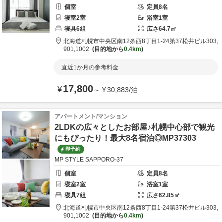
個室
定員
8
名
寝室
2
室
浴室
1
室
寝具
6
組
広さ
64.7
㎡
北海道
札幌市
中央区南12条西8丁目1-24
第37松井ビル303,
901,1002
目的地から
0.4km
直近1か月の参考料金
17,800
¥
～
¥
30,883
/
泊
アパートメント/マンション
2LDKの広々としたお部屋♪札幌中心部で観光
にもぴったり！最大8名宿泊◎MP37303
即予約
MP STYLE SAPPORO-37
個室
定員
8
名
寝室
2
室
浴室
1
室
寝具
7
組
広さ
62.85
㎡
北海道
札幌市
中央区南12条西8丁目1-24
第37松井ビル303,
901,1002
目的地から
0.4km