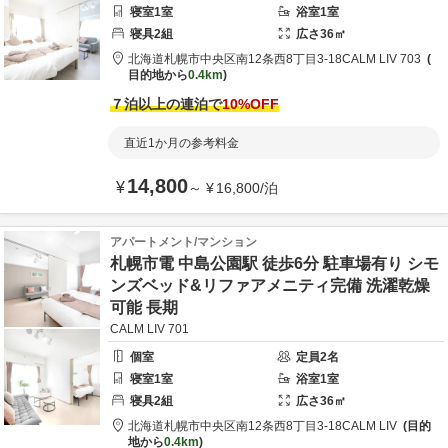
寝室
1
室
浴室
1
室
寝具
2
組
広さ
36
㎡
北海道
札幌市
中央区南12条西8丁目3-18
CALM LIV 703
目的地から
0.4km
７泊以上の連泊で
10
%OFF
直近1か月の参考料金
14,800
¥
～
¥
16,800
/
泊
アパートメント/マンション
札幌市電 中島公園駅 徒歩6分 駐車場有り シモ
ンズベッド&リファアメニティ完備 洗濯乾燥
可能 長期
CALM LIV 701
個室
定員
2
名
寝室
1
室
浴室
1
室
寝具
2
組
広さ
36
㎡
北海道
札幌市
中央区南12条西8丁目3-18
CALM LIV
目的
地から
0.4km