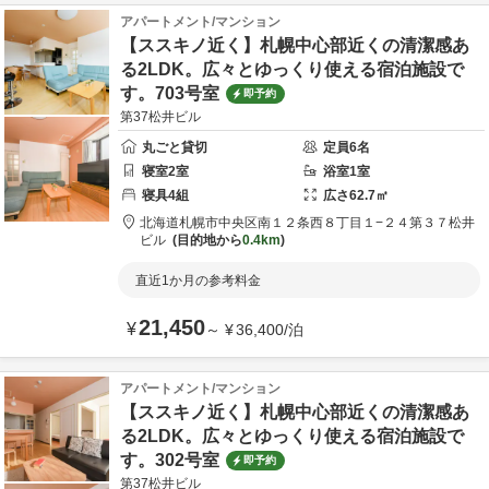
アパートメント/マンション
【ススキノ近く】札幌中心部近くの清潔感あ
る2LDK。広々とゆっくり使える宿泊施設で
す。703号室
即予約
第37松井ビル
丸ごと貸切
定員
6
名
寝室
2
室
浴室
1
室
寝具
4
組
広さ
62.7
㎡
北海道
札幌市
中央区南１２条西８丁目１−２４
第３７松井
ビル
目的地から
0.4km
直近1か月の参考料金
21,450
¥
～
¥
36,400
/
泊
アパートメント/マンション
【ススキノ近く】札幌中心部近くの清潔感あ
る2LDK。広々とゆっくり使える宿泊施設で
す。302号室
即予約
第37松井ビル