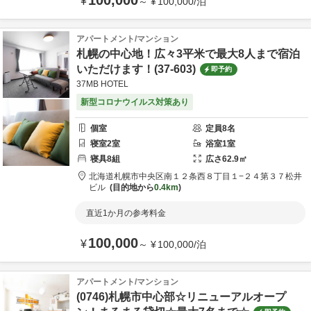
100,000
¥
～
¥
100,000
/
泊
アパートメント/マンション
札幌の中心地！広々3平米で最大8人まで宿泊
いただけます！(37-603)
即予約
37MB HOTEL
新型コロナウイルス対策あり
個室
定員
8
名
寝室
2
室
浴室
1
室
寝具
8
組
広さ
62.9
㎡
北海道
札幌市
中央区南１２条西８丁目１−２４
第３７松井
ビル
目的地から
0.4km
直近1か月の参考料金
100,000
¥
～
¥
100,000
/
泊
アパートメント/マンション
(0746)札幌市中心部☆リニューアルオープ