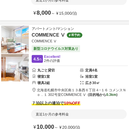
直近1か月の参考料金
8,000
¥
～
¥
15,000
/
泊
アパートメント/マンション
COMMENCE Ⅴ
即予約
COMMENCE Ⅴ
新型コロナウイルス対策あり
Excellent!
4.5
/5
2
件の評価
丸ごと貸切
定員
4
名
寝室
1
室
浴室
1
室
寝具
2
組
広さ
30
㎡
北海道
札幌市
中央区南１３条西６丁目４−１６ コメンスＮ
ｏ．１ 302号室
COMMENCE Ⅴ
目的地から
0.3km
７泊以上の連泊で
10
%OFF
直近1か月の参考料金
10,000
¥
～
¥
20,000
/
泊