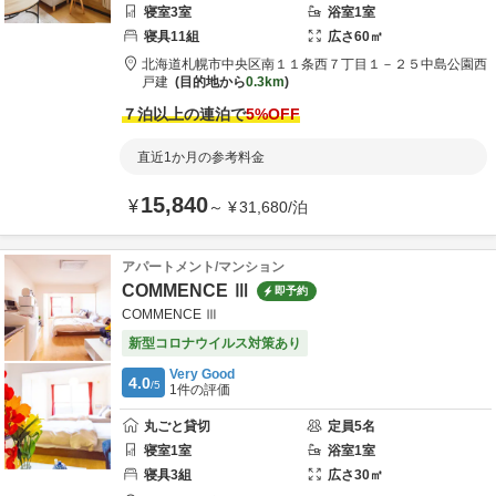
寝室
3
室
浴室
1
室
寝具
11
組
広さ
60
㎡
北海道
札幌市
中央区南１１条西７丁目１－２５
中島公園西
戸建
目的地から
0.3km
７泊以上の連泊で
5
%OFF
直近1か月の参考料金
15,840
¥
～
¥
31,680
/
泊
アパートメント/マンション
COMMENCE Ⅲ
即予約
COMMENCE Ⅲ
新型コロナウイルス対策あり
Very Good
4.0
/5
1
件の評価
丸ごと貸切
定員
5
名
寝室
1
室
浴室
1
室
寝具
3
組
広さ
30
㎡