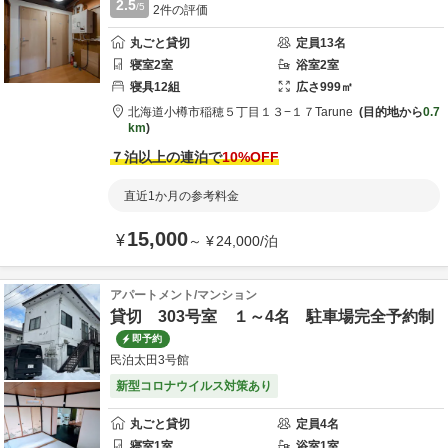
2.5
/5
2
件の評価
丸ごと貸切
定員
13
名
寝室
2
室
浴室
2
室
寝具
12
組
広さ
999
㎡
北海道
小樽市
稲穂５丁目１３−１７
Tarune
目的地から
0.7
km
７泊以上の連泊で
10
%OFF
直近1か月の参考料金
15,000
¥
～
¥
24,000
/
泊
アパートメント/マンション
貸切 303号室 １～4名 駐車場完全予約制
即予約
民泊太田3号館
新型コロナウイルス対策あり
丸ごと貸切
定員
4
名
寝室
1
室
浴室
1
室