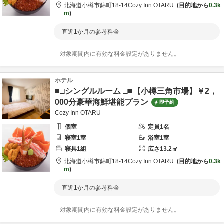
北海道
小樽市
錦町18-14
Cozy Inn OTARU
目的地から
0.3k
m
直近1か月の参考料金
対象期間内に有効な料金設定がありません。
ホテル
■□シングルルーム □■【小樽三角市場】￥2，
000分豪華海鮮堪能プラン
即予約
Cozy Inn OTARU
個室
定員
1
名
寝室
1
室
浴室
1
室
寝具
1
組
広さ
13.2
㎡
北海道
小樽市
錦町18-14
Cozy Inn OTARU
目的地から
0.3k
m
直近1か月の参考料金
対象期間内に有効な料金設定がありません。