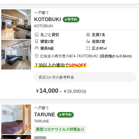
一戸建て
KOTOBUKI
即予約
KOTOBUKI
丸ごと貸切
定員
7
名
寝室
2
室
浴室
2
室
寝具
6
組
広さ
80
㎡
北海道
小樽市
豊川町4-7
KOTOBUKI
目的地から
0.6km
７泊以上の連泊で
10
%OFF
直近1か月の参考料金
14,000
¥
～
¥
26,000
/
泊
一戸建て
TARUNE
即予約
TARUNE
新型コロナウイルス対策あり