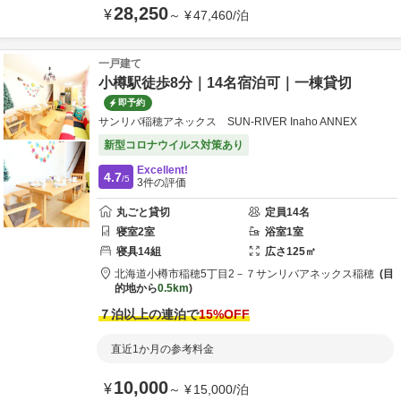
28,250
¥
～
¥
47,460
/
泊
一戸建て
小樽駅徒歩8分｜14名宿泊可｜一棟貸切
即予約
サンリバ稲穂アネックス SUN-RIVER Inaho ANNEX
新型コロナウイルス対策あり
Excellent!
4.7
/5
3
件の評価
丸ごと貸切
定員
14
名
寝室
2
室
浴室
1
室
寝具
14
組
広さ
125
㎡
北海道
小樽市
稲穂5丁目2－７
サンリバアネックス稲穂
目
的地から
0.5km
７泊以上の連泊で
15
%OFF
直近1か月の参考料金
10,000
¥
～
¥
15,000
/
泊