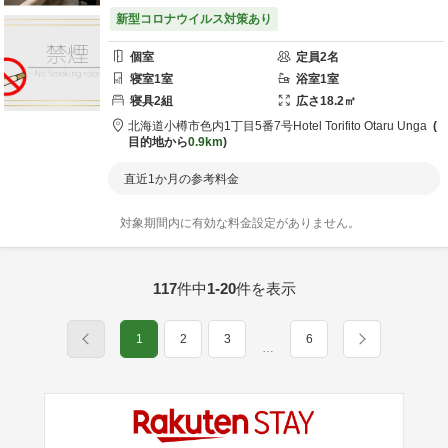
新型コロナウイルス対策あり
個室
定員
2
名
寝室
1
室
浴室
1
室
寝具
2
組
広さ
18.2
㎡
北海道
小樽市
色内1丁目5番7号
Hotel Torifito Otaru Unga
目的地から
0.9km
直近1か月の参考料金
対象期間内に有効な料金設定がありません。
117
件中
1-20
件を表示
1
2
3
6
…