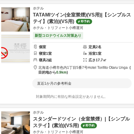
ホテル
TATAMIツイン(全室禁煙)(VS用)|【シンプルス
テイ】(素泊)(VS用)
即予約
ホテル・トリフィート小樽運河
新型コロナウイルス対策あり
個室
定員
2
名
寝室
1
室
浴室
1
室
寝具
2
組
広さ
17.7
㎡
北海道
小樽市
色内1丁目5番7号
Hotel Torifito Otaru Unga
目的地から
0.9km
直近1か月の参考料金
対象期間内に有効な料金設定がありません。
ホテル
スタンダードツイン（全室禁煙）|【シンプル
ステイ】(素泊)(VS用)
即予約
ホテル・トリフィート小樽運河