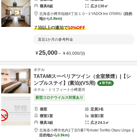
寝具
8
組
広さ
130
㎡
北海道
小樽市
稲穂4丁目１０−３
YADOt Inn OTARU
目的
地から
0.9km
７泊以上の連泊で
10
%OFF
直近1か月の参考料金
25,000
¥
～
¥
40,000
/
泊
ホテル
TATAMIスーペリアツイン（全室禁煙）|【シ
ンプルステイ】(素泊)(VS用)
即予約
ホテル・トリフィート小樽運河
新型コロナウイルス対策あり
個室
定員
3
名
寝室
1
室
浴室
1
室
寝具
3
組
広さ
24.1
㎡
北海道
小樽市
色内1丁目5番7号
Hotel Torifito Otaru Unga
目的地から
0.9km