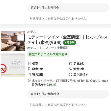
直近1か月の参考料金
対象期間内に有効な料金設定がありません。
ホテル
モデレートツイン（全室禁煙）|【シンプルス
テイ】(素泊)(VS用)
即予約
ホテル・トリフィート小樽運河
新型コロナウイルス対策あり
個室
定員
2
名
寝室
1
室
浴室
1
室
寝具
2
組
広さ
20.4
㎡
北海道
小樽市
色内1丁目5番7号
Hotel Torifito Otaru Unga
目的地から
0.9km
直近1か月の参考料金
対象期間内に有効な料金設定がありません。