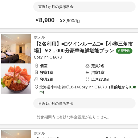
直近1か月の参考料金
8,900
¥
～
¥
8,900
/
泊
ホテル
【2名利用】■□ツインルーム□■【小樽三角市
場】￥2，000分豪華海鮮堪能プラン
即予約
Cozy Inn OTARU
個室
定員
2
名
寝室
1
室
浴室
1
室
寝具
2
組
広さ
27.8
㎡
北海道
小樽市
錦町18-14
Cozy Inn OTARU
目的地から
0.3k
m
直近1か月の参考料金
対象期間内に有効な料金設定がありません。
ホテル