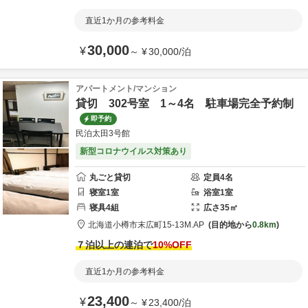
直近1か月の参考料金
30,000
¥
～
¥
30,000
/
泊
アパートメント/マンション
貸切 302号室 1～4名 駐車場完全予約制
即予約
民泊太田3号館
新型コロナウイルス対策あり
丸ごと貸切
定員
4
名
寝室
1
室
浴室
1
室
寝具
4
組
広さ
35
㎡
北海道
小樽市
末広町15-13
M.AP
目的地から
0.8km
７泊以上の連泊で
10
%OFF
直近1か月の参考料金
23,400
¥
～
¥
23,400
/
泊