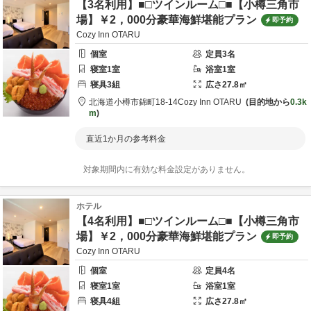
【3名利用】■□ツインルーム□■【小樽三角市
場】￥2，000分豪華海鮮堪能プラン
即予約
Cozy Inn OTARU
個室
定員
3
名
寝室
1
室
浴室
1
室
寝具
3
組
広さ
27.8
㎡
北海道
小樽市
錦町18-14
Cozy Inn OTARU
目的地から
0.3k
m
直近1か月の参考料金
対象期間内に有効な料金設定がありません。
ホテル
【4名利用】■□ツインルーム□■【小樽三角市
場】￥2，000分豪華海鮮堪能プラン
即予約
Cozy Inn OTARU
個室
定員
4
名
寝室
1
室
浴室
1
室
寝具
4
組
広さ
27.8
㎡