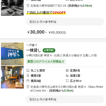
北海道
小樽市
稲穂5丁目2-18
目的地から
0.5km
７泊以上の連泊で
10
%OFF
直近1か月の参考料金
30,000
¥
～
¥
65,000
/
泊
一戸建て
一棟貸し
即予約
小樽の隠れ家 神居’n - 伝統と快適さが融合する癒しの宿
新型コロナウイルス対策あり
丸ごと貸切
定員
8
名
寝室
4
室
浴室
1
室
寝具
8
組
広さ
90
㎡
北海道
小樽市
石山町8-5
小樽の隠れ家 神居’n - Otaru Retre
at Come Inn -
目的地から
0.5km
直近1か月の参考料金