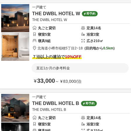
一戸建て
THE DWBL HOTEL W
即予約
THE DWBL HOTEL W
丸ごと貸切
定員
14
名
寝室
5
室
浴室
3
室
寝具
9
組
広さ
210
㎡
北海道
小樽市
稲穂5丁目2−18
目的地から
0.5km
７泊以上の連泊で
10
%OFF
直近1か月の参考料金
33,000
¥
～
¥
83,000
/
泊
一戸建て
THE DWBL HOTEL B
即予約
THE DWBL HOTEL B
丸ごと貸切
定員
14
名
寝室
5
室
浴室
3
室
寝具
9
組
広さ
210
㎡