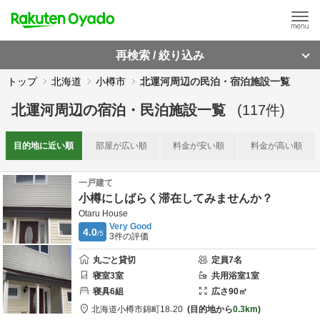
再検索 / 絞り込み
トップ
北海道
小樽市
北運河周辺の民泊・宿泊施設一覧
北運河周辺
の
宿泊・民泊施設一覧
(
117
件)
目的地に
近い順
部屋が
広い順
料金が
安い順
料金が
高い順
一戸建て
小樽にしばらく滞在してみませんか？
Otaru House
Very Good
4.0
/5
3
件の評価
丸ごと貸切
定員
7
名
寝室
3
室
共用
浴室
1
室
寝具
6
組
広さ
90
㎡
北海道
小樽市
錦町18₋20
目的地から
0.3km