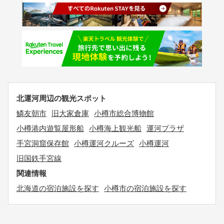
北運河周辺の観光スポット
鱗友朝市
旧大家倉庫
小樽市総合博物館
小樽港内遊覧屋形船
小樽海上観光船
運河プラザ
手宮洞窟保存館
小樽運河クルーズ
小樽運河
旧国鉄手宮線
関連情報
北海道の宿泊施設を探す
小樽市の宿泊施設を探す