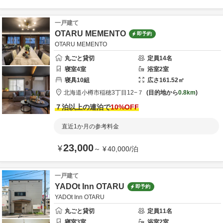
一戸建て
OTARU MEMENTO
即予約
OTARU MEMENTO
丸ごと貸切
定員
14
名
寝室
4
室
浴室
2
室
寝具
10
組
広さ
161.52
㎡
北海道
小樽市
稲穂3丁目12−７
目的地から
0.8km
７泊以上の連泊で
10
%OFF
直近1か月の参考料金
23,000
¥
～
¥
40,000
/
泊
一戸建て
YADOt Inn OTARU
即予約
YADOt Inn OTARU
丸ごと貸切
定員
11
名
寝室
3
室
浴室
2
室