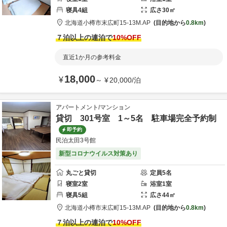
寝具
4
組
広さ
30
㎡
北海道
小樽市
末広町15-13
M.AP
目的地から
0.8km
７泊以上の連泊で
10
%OFF
直近1か月の参考料金
18,000
¥
～
¥
20,000
/
泊
アパートメント/マンション
貸切 301号室 1～5名 駐車場完全予約制
即予約
民泊太田3号館
新型コロナウイルス対策あり
丸ごと貸切
定員
5
名
寝室
2
室
浴室
1
室
寝具
5
組
広さ
44
㎡
北海道
小樽市
末広町15-13
M.AP
目的地から
0.8km
７泊以上の連泊で
10
%OFF