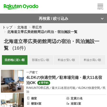
再検索 / 絞り込み
トップ
北海道
帯広市
北海道立帯広美術館周辺の民泊・宿泊施設一覧
北海道立帯広美術館周辺
の
宿泊・民泊施設一
覧
(
16
件)
目的地に
近い順
部屋が
広い順
料金が
安い順
料金が
高い順
一戸建て
4LDKの快適空間／駐車場完備・最大11名宿
泊OK
即予約
RAKUNTO帯広西／最大11名宿泊可能／4LDKの快適空間／民
泊
個室
定員
11
名
寝室
4
室
浴室
1
室