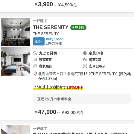
3,900
¥
～
¥
4,500
/
泊
一戸建て
THE SERENITY
即予約
THE SERENITY
Very Good
4.0
/5
1
件の評価
丸ごと貸切
定員
14
名
寝室
5
室
浴室
2
室
寝具
8
組
広さ
106
㎡
北海道
帯広市
西７条南2丁目15-2
THE SERENITY
目的地
から
2.8km
７泊以上の連泊で
10
%OFF
直近1か月の参考料金
47,000
¥
～
¥
93,000
/
泊
一戸建て