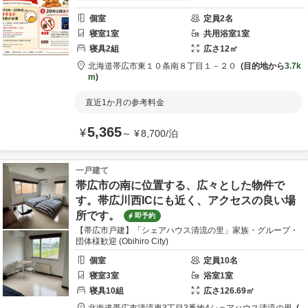
個室
定員
2
名
寝室
1
室
共用
浴室
1
室
寝具
2
組
広さ
12
㎡
北海道
帯広市
東１０条南８丁目１－２０
目的地から
3.7k
m
直近1か月の参考料金
5,365
¥
～
¥
8,700
/
泊
一戸建て
帯広市の南に位置する、広々とした物件で
す。帯広川西ICにも近く、アクセスの良い場
所です。
即予約
【帯広市戸建】「シェアハウス清流の里」家族・グループ・
団体様歓迎 (Obihiro City)
個室
定員
10
名
寝室
3
室
浴室
1
室
寝具
10
組
広さ
126.69
㎡