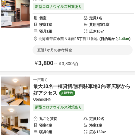
新型コロナウイルス対策あり
個室
定員
1
名
寝室
1
室
共用
浴室
1
室
寝具
1
組
広さ
10
㎡
北海道
帯広市
西５条南15丁目11番地
目的地から
1.4km
直近1か月の参考料金
3,800
¥
～
¥
3,800
/
泊
一戸建て
最大10名一棟貸切/無料駐車場3台/帯広駅から
好アクセス
即予約
ObihiroINN
新型コロナウイルス対策あり
丸ごと貸切
定員
10
名
寝室
4
室
浴室
1
室
寝具
9
組
広さ
130
㎡