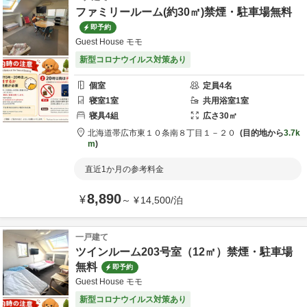
ファミリールーム(約30㎡)禁煙・駐車場無料
即予約
Guest House モモ
新型コロナウイルス対策あり
個室
定員
4
名
寝室
1
室
共用
浴室
1
室
寝具
4
組
広さ
30
㎡
北海道
帯広市
東１０条南８丁目１－２０
目的地から
3.7k
m
直近1か月の参考料金
8,890
¥
～
¥
14,500
/
泊
一戸建て
ツインルーム203号室（12㎡）禁煙・駐車場
無料
即予約
Guest House モモ
新型コロナウイルス対策あり