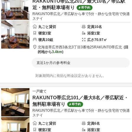
RAKKUNTO帯広北201／最大10名／帯広駅
近・無料駐車場有り
即予約
RAKUNTO帯広北／帯広駅から車で5分・静かな住宅街で快適
ステイ
丸ごと貸切
定員
10
名
寝室
3
室
浴室
1
室
寝具
10
組
広さ
70.97
㎡
北海道
帯広市
西3条北3丁目3番地25
RAKUNTO帯広北
目
的地から
3.4km
直近1か月の参考料金
対象期間内に有効な料金設定がありません。
一戸建て
RAKUNTO帯広北101／最大8名／帯広駅近・
無料駐車場有り
即予約
RAKUNTO帯広北／帯広駅から車で5分・静かな住宅街で快適
ステイ
丸ごと貸切
定員
6
名
寝室
2
室
浴室
1
室