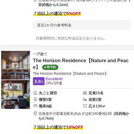
北海道
帯広市
清流東3丁目3番地4
シェアハウス清流の里
目的地から
4.1km
７泊以上の連泊で
5
%OFF
直近1か月の参考料金
対象期間内に有効な料金設定がありません。
一戸建て
The Horizon Residence【Nature and Peac
e】
即予約
The Horizon Residence【Nature and Peace】
Excellent!
5.0
/5
2
件の評価
丸ごと貸切
定員
15
名
寝室
5
室
浴室
2
室
寝具
8
組
広さ
130
㎡
北海道
中川郡
幕別町札内みずほ町160番地106
目的地か
ら
4.7km
７泊以上の連泊で
10
%OFF