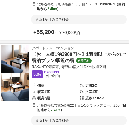
北海道
帯広市
東３条南１５丁目１２−３
ObihiroINN
目的
地から
2.4km
直近1か月の参考料金
55,200
¥
～
¥
70,000
/
泊
アパートメント/マンション
【お一人様1泊3900円〜】1週間以上からのご
宿泊プラン/駅近の宿
即予約
RAKUNTO帯広東／駅近の宿／1LDKの快適空間
Excellent!
5.0
/5
1
件の評価
個室
定員
2
名
寝室
1
室
浴室
1
室
寝具
2
組
広さ
37.02
㎡
北海道
帯広市
東5条南22丁目1-5
クラックスコーポ205
目
的地から
2.4km
直近1か月の参考料金