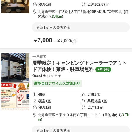
寝具
6
組
広さ
102.87
㎡
北海道
帯広市
西3条北3丁目3番地25
RAKUNTO帯広北
目
的地から
3.4km
直近1か月の参考料金
7,000
¥
～
¥
7,000
/
泊
一戸建て
夏季限定！キャンピングトレーラーでアウト
ドア体験！禁煙・駐車場無料
即予約
Guest House モモ
新型コロナウイルス対策あり
個室
定員
1
名
寝室
1
室
共用
浴室
1
室
寝具
1
組
広さ
8.2
㎡
北海道
帯広市
東１０条南８丁目１－２０
目的地から
3.7k
m
直近1か月の参考料金