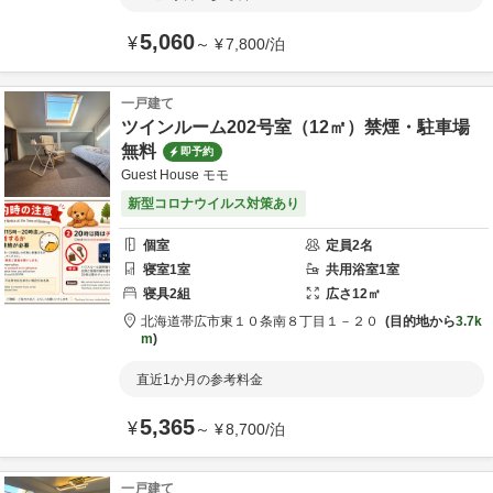
5,060
¥
～
¥
7,800
/
泊
一戸建て
ツインルーム202号室（12㎡）禁煙・駐車場
無料
即予約
Guest House モモ
新型コロナウイルス対策あり
個室
定員
2
名
寝室
1
室
共用
浴室
1
室
寝具
2
組
広さ
12
㎡
北海道
帯広市
東１０条南８丁目１－２０
目的地から
3.7k
m
直近1か月の参考料金
5,365
¥
～
¥
8,700
/
泊
一戸建て