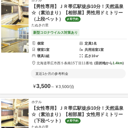
ホテル
【男性専用】ＪＲ帯広駅徒歩10分！天然温泉
☆（素泊まり）【相部屋】男性用ドミトリー
（上段ベット）
即予約
たぬきの里
新型コロナウイルス対策あり
個室
定員
1
名
寝室
1
室
共用
浴室
1
室
寝具
1
組
広さ
10
㎡
北海道
帯広市
西５条南15丁目11番地
目的地から
1.4km
直近1か月の参考料金
3,500
¥
～
¥
3,500
/
泊
ホテル
【女性専用】ＪＲ帯広駅徒歩10分！天然温泉
☆（素泊まり）【相部屋】女性用ドミトリー
（下段ベット）
即予約
たぬきの里