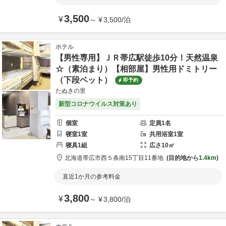
3,500
¥
～
¥
3,500
/
泊
ホテル
【男性専用】ＪＲ帯広駅徒歩10分！天然温泉
☆（素泊まり）【相部屋】男性用ドミトリー
（下段ベット）
即予約
たぬきの里
新型コロナウイルス対策あり
個室
定員
1
名
寝室
1
室
共用
浴室
1
室
寝具
1
組
広さ
10
㎡
北海道
帯広市
西５条南15丁目11番地
目的地から
1.4km
直近1か月の参考料金
3,800
¥
～
¥
3,800
/
泊