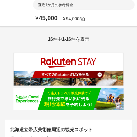
直近1か月の参考料金
45,000
¥
～
¥
94,000
/
泊
16
件中
1-16
件を表示
北海道立帯広美術館周辺の観光スポット