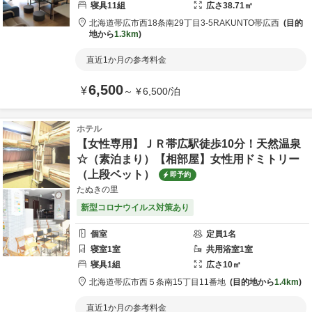
寝具
11
組
広さ
38.71
㎡
北海道
帯広市
西18条南29丁目3-5
RAKUNTO帯広西
目的
地から
1.3km
直近1か月の参考料金
6,500
¥
～
¥
6,500
/
泊
ホテル
【女性専用】ＪＲ帯広駅徒歩10分！天然温泉
☆（素泊まり）【相部屋】女性用ドミトリー
（上段ベット）
即予約
たぬきの里
新型コロナウイルス対策あり
個室
定員
1
名
寝室
1
室
共用
浴室
1
室
寝具
1
組
広さ
10
㎡
北海道
帯広市
西５条南15丁目11番地
目的地から
1.4km
直近1か月の参考料金