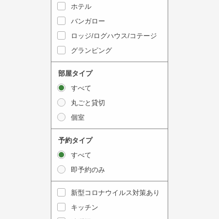
y
ホテル
i
t
n
バンガロー
o
t
ロッジ/ログハウス/コテージ
i
e
グランピング
n
r
t
a
部屋タイプ
e
c
すべて
r
t
丸ごと貸切
a
w
個室
c
i
t
t
予約タイプ
w
h
すべて
i
t
即予約のみ
t
h
h
e
新型コロナウイルス対策あり
t
c
キッチン
h
a