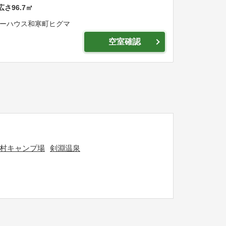
広さ
96.7
㎡
゙ーハウス和寒町ヒグマ
空室確認
村キャンプ場
剣淵温泉