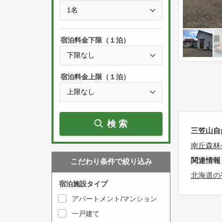
e
t
s
h
s
e
宿泊料金下限（１泊）
t
d
h
o
e
w
宿泊料金上限（１泊）
d
n
o
a
w
r
検索
n
r
三笠山自
a
o
南丘森林
r
w
関連情報
こだわり条件で絞り込み
r
k
北海道の
o
e
宿泊施設タイプ
w
y
アパートメント/マンション
k
t
一戸建て
e
o