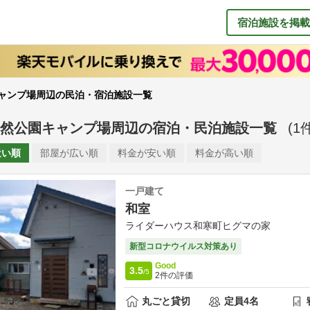
宿泊施設を掲載
ャンプ場周辺の民泊・宿泊施設一覧
然公園キャンプ場周辺
の
宿泊・民泊施設一覧
(
1
件
近い順
部屋が
広い順
料金が
安い順
料金が
高い順
一戸建て
和室
ライダーハウス和寒町ヒグマの家
新型コロナウイルス対策あり
Good
3.5
/5
2
件の評価
丸ごと貸切
定員
4
名