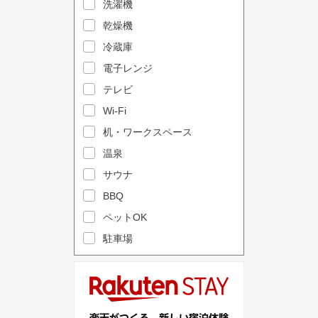
e
洗濯機
l
c
e
乾燥機
a
n
冷蔵庫
l
d
電子レンジ
e
a
テレビ
n
r
Wi-Fi
d
a
机・ワークスペース
a
n
r
温泉
d
a
s
サウナ
n
e
BBQ
d
l
ペットOK
s
e
駐車場
e
c
l
t
e
a
c
d
t