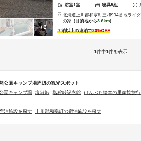
浴室
1
室
寝具
5
組
北海道
上川郡
和寒町三和904番地
ライタ
の家
目的地から
3.6km
+6
７泊以上の連泊で
20
%OFF
1
件中
1
件を表示
然公園キャンプ場周辺の観光スポット
公園キャンプ場
塩狩峠
塩狩峠記念館
けんぶち絵本の里家族旅行
宿泊施設を探す
上川郡和寒町の宿泊施設を探す