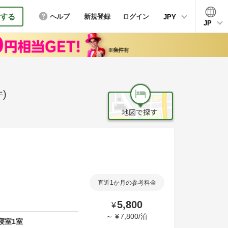
する
ヘルプ
新規登録
ログイン
JPY
JP
)
直近1か月の参考料金
5,800
¥
～
¥
7,800
/
泊
寝室
1
室