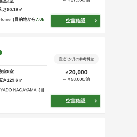
～
¥
27,500
/
泊
寝室
2
室
広さ
80.19
㎡
Home
目的地から
7.0k
空室確認
直近1か月の参考料金
20,000
寝室
5
室
¥
～
¥
58,000
/
泊
広さ
129.6
㎡
IYADO NAGAYAMA
目
空室確認