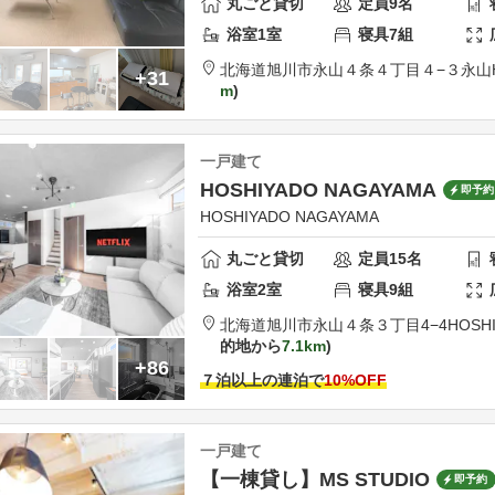
丸ごと貸切
定員
9
名
浴室
1
室
寝具
7
組
北海道
旭川市
永山４条４丁目４−３
永山
+31
m
一戸建て
HOSHIYADO NAGAYAMA
即予約
HOSHIYADO NAGAYAMA
丸ごと貸切
定員
15
名
浴室
2
室
寝具
9
組
北海道
旭川市
永山４条３丁目4−4
HOSH
的地から
7.1km
+86
７泊以上の連泊で
10
%OFF
一戸建て
【一棟貸し】MS STUDIO
即予約