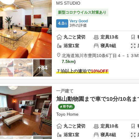
MS STUDIO
新型コロナウイルス対策あり
Very Good
4.0
/5
3
件の評価
丸ごと貸切
定員
13
名
浴室
1
室
寝具
9
組
北海道
旭川市
豊岡10条6丁目４－１３
M
7.5km
+84
７泊以上の連泊で
10
%OFF
一戸建て
旭山動物園まで車で10分/10名ま
即予約
Toyo Home
丸ごと貸切
定員
10
名
浴室
1
室
寝具
8
組