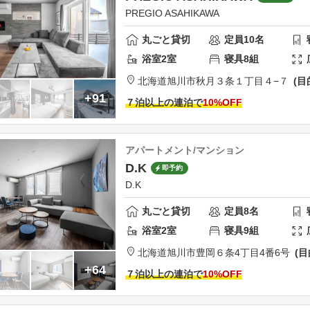
PREGIO ASAHIKAWA
丸ごと貸切
定員
10
名
浴室
2
室
寝具
8
組
北海道
旭川市
秋月３条１丁目４−７
目
+91
７泊以上の連泊で
10
%OFF
アパートメント/マンション
D.K
即予約
D.K
丸ごと貸切
定員
8
名
浴室
2
室
寝具
9
組
北海道
旭川市
豊岡６条4丁目4番6号
目
+64
７泊以上の連泊で
10
%OFF