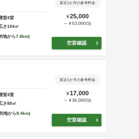
直近1か月の参考料金
25,000
¥
寝室
4
室
～
¥
53,000
/
泊
広さ
104
㎡
的地から
7.8km
空室確認
直近1か月の参考料金
17,000
¥
寝室
4
室
～
¥
36,000
/
泊
広さ
88
㎡
的地から
8.4km
空室確認