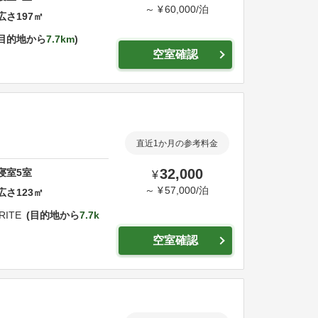
～
¥
60,000
/
泊
広さ
197
㎡
目的地から
7.7km
空室確認
直近1か月の参考料金
32,000
寝室
5
室
¥
～
¥
57,000
/
泊
広さ
123
㎡
RITE
目的地から
7.7k
空室確認