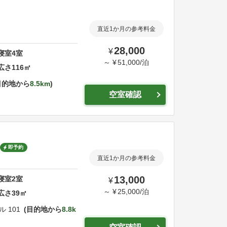
直近1か月の参考料金
28,000
¥
寝室
4
室
～
¥
51,000
/
泊
広さ
116
㎡
目的地から
8.5km
空室確認
即予約
直近1か月の参考料金
13,000
寝室
2
室
¥
～
¥
25,000
/
泊
広さ
39
㎡
 101
目的地から
8.8k