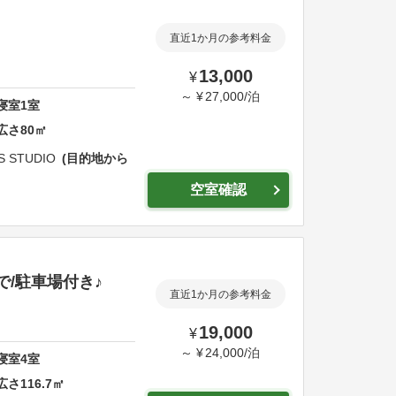
直近1か月の参考料金
13,000
¥
～
¥
27,000
/
泊
寝室
1
室
広さ
80
㎡
S STUDIO
目的地から
空室確認
で/駐車場付き♪
直近1か月の参考料金
19,000
¥
～
¥
24,000
/
泊
寝室
4
室
広さ
116.7
㎡