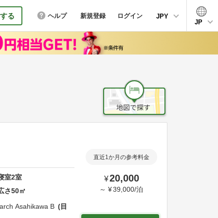
する
ヘルプ
新規登録
ログイン
JPY
JP
直近1か月の参考料金
20,000
寝室
2
室
¥
～
¥
39,000
/
泊
広さ
50
㎡
arch Asahikawa B
目