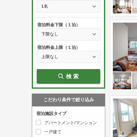
e
t
s
h
s
e
宿泊料金下限（１泊）
t
d
h
o
e
w
宿泊料金上限（１泊）
d
n
o
a
w
r
検索
n
r
a
o
r
w
こだわり条件で絞り込み
r
k
o
e
宿泊施設タイプ
w
y
アパートメント/マンション
k
t
一戸建て
e
o