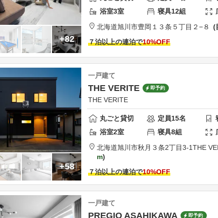
浴室
3
室
寝具
12
組
北海道
旭川市
豊岡１３条５丁目２−８
+82
７泊以上の連泊で
10
%OFF
一戸建て
THE VERITE
即予約
THE VERITE
丸ごと貸切
定員
15
名
浴室
2
室
寝具
8
組
北海道
旭川市
秋月３条2丁目3-1
THE VE
m
+58
７泊以上の連泊で
10
%OFF
一戸建て
PREGIO ASAHIKAWA
即予約