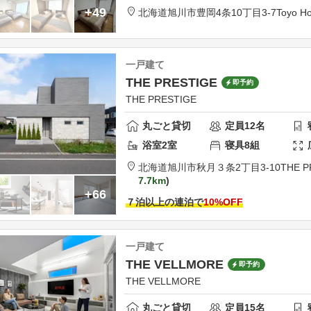
+49
北海道
旭川市
豊岡4条10丁目3-7
Toyo H
一戸建て
THE PRESTIGE
即予約
THE PRESTIGE
丸ごと貸切
定員
12
名
浴室
2
室
寝具
8
組
北海道
旭川市
秋月３条2丁目3-10
THE 
7.7km
+66
７泊以上の連泊で
10
%OFF
一戸建て
THE VELLMORE
即予約
THE VELLMORE
丸ごと貸切
定員
15
名