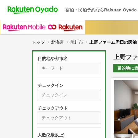
宿泊・民泊予約ならRakuten Oyado
トップ
北海道
旭川市
上野ファーム周辺の民泊
上野ファ
目的地や都市名
目的地に
チェックイン
P
r
e
P
s
人数(2歳以上)
r
s