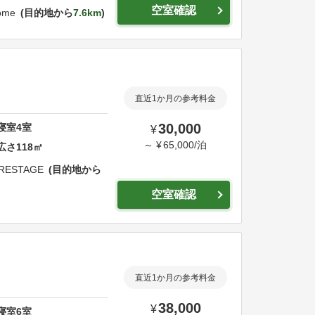
空室確認
ome
目的地から
7.6km
直近1か月の参考料金
30,000
寝室
4
室
¥
～
¥
65,000
/
泊
広さ
118
㎡
PRESTAGE
目的地から
空室確認
直近1か月の参考料金
38,000
¥
寝室
6
室