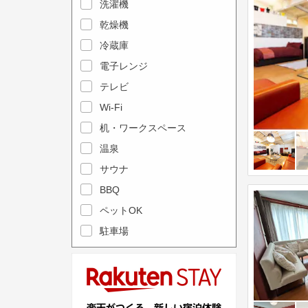
e
洗濯機
l
c
e
乾燥機
a
n
冷蔵庫
l
d
電子レンジ
e
a
テレビ
n
r
Wi-Fi
d
a
机・ワークスペース
a
n
r
温泉
d
a
s
サウナ
n
e
BBQ
d
l
ペットOK
s
e
駐車場
e
c
l
t
e
a
c
d
t