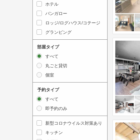
y
ホテル
i
t
n
バンガロー
o
t
ロッジ/ログハウス/コテージ
i
e
グランピング
n
r
t
a
部屋タイプ
e
c
すべて
r
t
丸ごと貸切
a
w
個室
c
i
t
t
予約タイプ
w
h
すべて
i
t
即予約のみ
t
h
h
e
新型コロナウイルス対策あり
t
c
キッチン
h
a