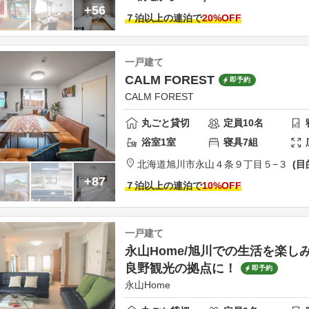
+56
７泊以上の連泊で
20
%OFF
一戸建て
CALM FOREST
即予約
CALM FOREST
丸ごと貸切
定員
10
名
浴室
1
室
寝具
7
組
北海道
旭川市
永山４条９丁目５−３
目
+87
７泊以上の連泊で
10
%OFF
一戸建て
永山Home/旭川での生活を楽し
良野観光の拠点に！
即予約
永山Home