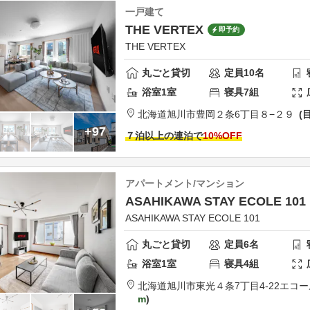
一戸建て
THE VERTEX
即予約
THE VERTEX
丸ごと貸切
定員
10
名
浴室
1
室
寝具
7
組
北海道
旭川市
豊岡２条6丁目８−２９
+97
７泊以上の連泊で
10
%OFF
アパートメント/マンション
ASAHIKAWA STAY ECOLE 101
ASAHIKAWA STAY ECOLE 101
丸ごと貸切
定員
6
名
浴室
1
室
寝具
4
組
北海道
旭川市
東光４条7丁目4-22
エコール
m