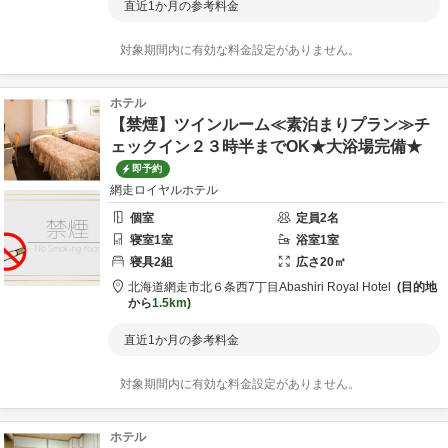
直近1か月の参考料金
対象期間内に有効な料金設定がありません。
ホテル
【禁煙】ツインルーム≪素泊まりプラン≫チ
ェックイン２３時半までOK★大浴場完備★
即予約
網走ロイヤルホテル
個室
定員
2
名
寝室
1
室
浴室
1
室
寝具
2
組
広さ
20
㎡
北海道
網走市
北６条西7丁目
Abashiri Royal Hotel
目的地
から
1.5km
直近1か月の参考料金
対象期間内に有効な料金設定がありません。
ホテル