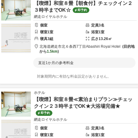
【喫煙】和室８畳【朝食付】チェックイン２
３時半までOK☆
即予約
網走ロイヤルホテル
個室
定員
3
名
寝室
1
室
浴室
1
室
寝具
3
組
広さ
13.26
㎡
北海道
網走市
北６条西7丁目
Abashiri Royal Hotel
目的地
から
1.5km
直近1か月の参考料金
対象期間内に有効な料金設定がありません。
ホテル
【喫煙】和室８畳≪素泊まりプラン≫チェッ
クイン２３時半までOK★大浴場完備★
即予約
網走ロイヤルホテル
個室
定員
3
名
寝室
1
室
浴室
1
室