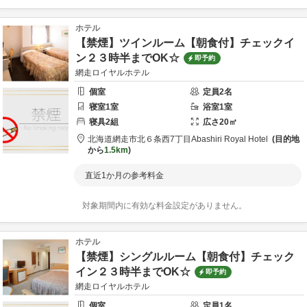
ホテル
【禁煙】ツインルーム【朝食付】チェックイ
ン２３時半までOK☆
即予約
網走ロイヤルホテル
個室
定員
2
名
寝室
1
室
浴室
1
室
寝具
2
組
広さ
20
㎡
北海道
網走市
北６条西7丁目
Abashiri Royal Hotel
目的地
から
1.5km
直近1か月の参考料金
対象期間内に有効な料金設定がありません。
ホテル
【禁煙】シングルルーム【朝食付】チェック
イン２３時半までOK☆
即予約
網走ロイヤルホテル
個室
定員
1
名