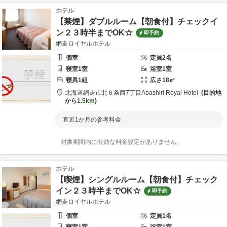
ホテル
【禁煙】ダブルルーム【朝食付】チェックイ
ン２３時半までOK☆
即予約
網走ロイヤルホテル
個室
定員
2
名
寝室
1
室
浴室
1
室
寝具
1
組
広さ
18
㎡
北海道
網走市
北６条西7丁目
Abashiri Royal Hotel
目的地
から
1.5km
直近1か月の参考料金
対象期間内に有効な料金設定がありません。
ホテル
【喫煙】シングルルーム【朝食付】チェック
イン２３時半までOK☆
即予約
網走ロイヤルホテル
個室
定員
1
名