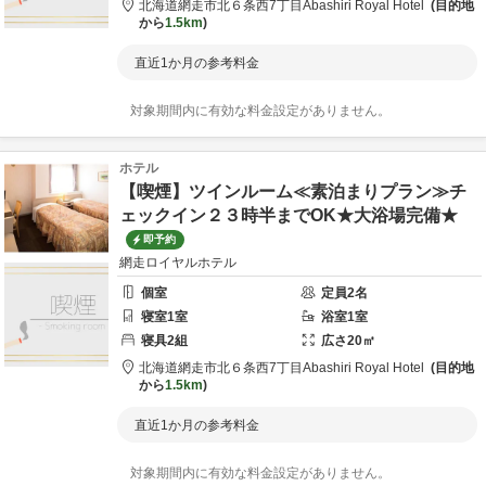
北海道
網走市
北６条西7丁目
Abashiri Royal Hotel
目的地
から
1.5km
直近1か月の参考料金
対象期間内に有効な料金設定がありません。
ホテル
【喫煙】ツインルーム≪素泊まりプラン≫チ
ェックイン２３時半までOK★大浴場完備★
即予約
網走ロイヤルホテル
個室
定員
2
名
寝室
1
室
浴室
1
室
寝具
2
組
広さ
20
㎡
北海道
網走市
北６条西7丁目
Abashiri Royal Hotel
目的地
から
1.5km
直近1か月の参考料金
対象期間内に有効な料金設定がありません。