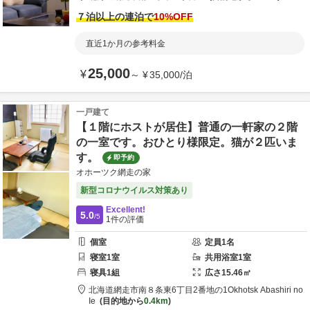
７泊以上の連泊で
10
%OFF
直近1か月の参考料金
25,000
¥
～
¥
35,000
/
泊
一戸建て
【１階にホストが居住】普通の一軒家の２階
の一室です。おひとり様限定。猫が２匹いま
す。
即予約
オホーツク網走の家
新型コロナウイルス対策あり
Excellent!
5.0
/5
1
件の評価
個室
定員
1
名
寝室
1
室
共用
浴室
1
室
寝具
1
組
広さ
15.46
㎡
北海道
網走市
南８条東6丁目2番地の1
Okhotsk Abashiri no
Ie
目的地から
0.4km