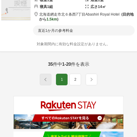
寝室
1
室
浴室
1
室
寝具
1
組
広さ
14
㎡
北海道
網走市
北６条西7丁目
Abashiri Royal Hotel
目的地
から
1.5km
直近1か月の参考料金
対象期間内に有効な料金設定がありません。
35
件中
1-20
件を表示
1
2