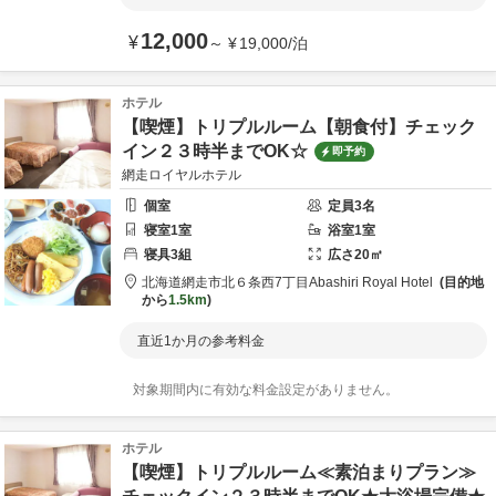
12,000
¥
～
¥
19,000
/
泊
ホテル
【喫煙】トリプルルーム【朝食付】チェック
イン２３時半までOK☆
即予約
網走ロイヤルホテル
個室
定員
3
名
寝室
1
室
浴室
1
室
寝具
3
組
広さ
20
㎡
北海道
網走市
北６条西7丁目
Abashiri Royal Hotel
目的地
から
1.5km
直近1か月の参考料金
対象期間内に有効な料金設定がありません。
ホテル
【喫煙】トリプルルーム≪素泊まりプラン≫