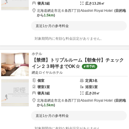
寝具
3
組
広さ
13.26
㎡
北海道
網走市
北６条西7丁目
Abashiri Royal Hotel
目的地
から
1.5km
直近1か月の参考料金
対象期間内に有効な料金設定がありません。
ホテル
【禁煙】トリプルルーム【朝食付】チェック
イン２３時半までOK☆
即予約
網走ロイヤルホテル
個室
定員
3
名
寝室
1
室
浴室
1
室
寝具
3
組
広さ
20
㎡
北海道
網走市
北６条西7丁目
Abashiri Royal Hotel
目的地
から
1.5km
直近1か月の参考料金
対象期間内に有効な料金設定がありません。