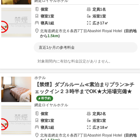
網走ロイヤルホテル
個室
定員
1
名
寝室
1
室
浴室
1
室
寝具
1
組
広さ
17
㎡
北海道
網走市
北６条西7丁目
Abashiri Royal Hotel
目的地
から
1.5km
直近1か月の参考料金
対象期間内に有効な料金設定がありません。
ホテル
【禁煙】ダブルルーム≪素泊まりプラン≫チ
ェックイン２３時半までOK★大浴場完備★
即予約
網走ロイヤルホテル
個室
定員
2
名
寝室
1
室
浴室
1
室
寝具
1
組
広さ
18
㎡
北海道
網走市
北６条西7丁目
Abashiri Royal Hotel
目的地