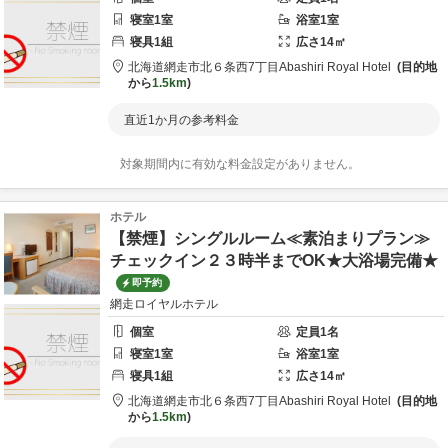
寝室
1
室
浴室
1
室
寝具
1
組
広さ
14
㎡
北海道
網走市
北６条西7丁目
Abashiri Royal Hotel
目的地
から
1.5km
直近1か月の参考料金
対象期間内に有効な料金設定がありません。
ホテル
【禁煙】シングルルーム≪素泊まりプラン≫
チェックイン２３時半までOK★大浴場完備★
即予約
網走ロイヤルホテル
個室
定員
1
名
寝室
1
室
浴室
1
室
寝具
1
組
広さ
14
㎡
北海道
網走市
北６条西7丁目
Abashiri Royal Hotel
目的地
から
1.5km