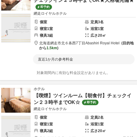
チェックイン２３時半までOK★大浴場完備★
即予約
網走ロイヤルホテル
個室
定員
3
名
寝室
1
室
浴室
1
室
寝具
3
組
広さ
20
㎡
北海道
網走市
北６条西7丁目
Abashiri Royal Hotel
目的地
から
1.5km
直近1か月の参考料金
対象期間内に有効な料金設定がありません。
ホテル
【喫煙】ツインルーム【朝食付】チェックイ
ン２３時半までOK☆
即予約
網走ロイヤルホテル
個室
定員
2
名
寝室
1
室
浴室
1
室
寝具
2
組
広さ
20
㎡