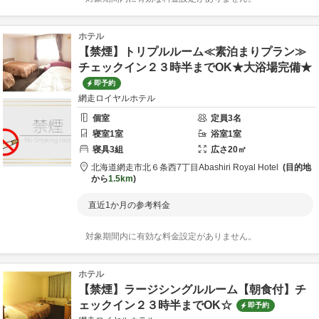
ホテル
【禁煙】トリプルルーム≪素泊まりプラン≫
チェックイン２３時半までOK★大浴場完備★
即予約
網走ロイヤルホテル
個室
定員
3
名
寝室
1
室
浴室
1
室
寝具
3
組
広さ
20
㎡
北海道
網走市
北６条西7丁目
Abashiri Royal Hotel
目的地
から
1.5km
直近1か月の参考料金
対象期間内に有効な料金設定がありません。
ホテル
【禁煙】ラージシングルルーム【朝食付】チ
ェックイン２３時半までOK☆
即予約