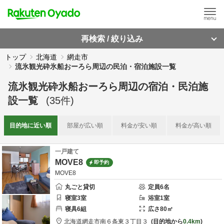
再検索 / 絞り込み
トップ
北海道
網走市
流氷観光砕氷船おーろら周辺の民泊・宿泊施設一覧
流氷観光砕氷船おーろら周辺
の
宿泊・民泊施
設一覧
(
35
件)
目的地に
近い順
部屋が
広い順
料金が
安い順
料金が
高い順
一戸建て
MOVE8
即予約
MOVE8
丸ごと貸切
定員
6
名
寝室
3
室
浴室
1
室
寝具
6
組
広さ
80
㎡
北海道
網走市
南６条東３丁目３
目的地から
0.4km