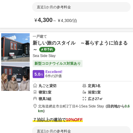
直近1か月の参考料金
4,300
¥
～
¥
4,300
/
泊
一戸建て
新しい旅のスタイル ～暮らすように泊まる
～
即予約
Sea Side Stay
新型コロナウイルス対策あり
Excellent!
5.0
/5
6
件の評価
丸ごと貸切
定員
3
名
寝室
1
室
浴室
1
室
寝具
3
組
広さ
27
㎡
北海道
網走市
台町2丁目4-1
Sea Side Stay
目的地から
0.6
km
７泊以上の連泊で
10
%OFF
直近1か月の参考料金