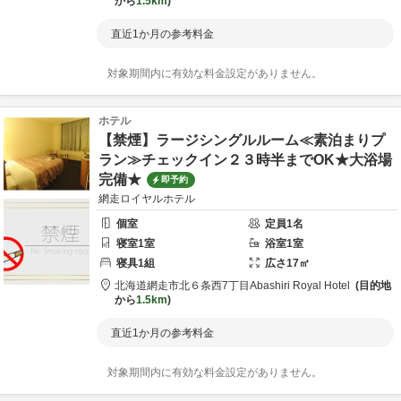
から
1.5km
直近1か月の参考料金
対象期間内に有効な料金設定がありません。
ホテル
【禁煙】ラージシングルルーム≪素泊まりプ
ラン≫チェックイン２３時半までOK★大浴場
完備★
即予約
網走ロイヤルホテル
個室
定員
1
名
寝室
1
室
浴室
1
室
寝具
1
組
広さ
17
㎡
北海道
網走市
北６条西7丁目
Abashiri Royal Hotel
目的地
から
1.5km
直近1か月の参考料金
対象期間内に有効な料金設定がありません。