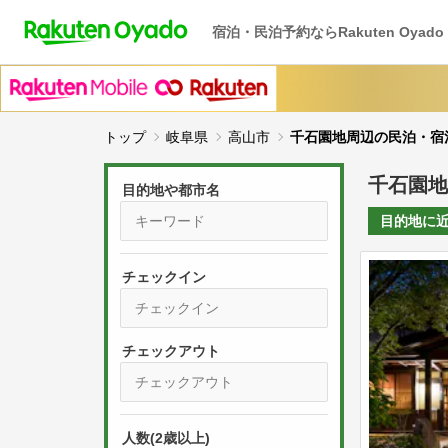
宿泊・民泊予約ならRakuten Oyado
トップ
岐阜県
高山市
千石園地周辺の民泊・宿
千石園地
目的地や都市名
目的地に
チェックイン
P
r
e
P
s
人数(2歳以上)
r
s