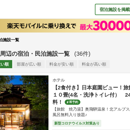
宿泊施設を掲載
泊施設一覧
周辺
の
宿泊・民泊施設一覧
(
36
件)
近い順
部屋が
広い順
料金が
安い順
料金が
高い順
ホテル
【2食付き】日本庭園ビュー！旅
１０畳(4名・洗浄トイレ付） 2
料！
即予約
【旅館 焼乃湯】奥飛騨温泉！北アルプス
風呂無料入り放題♪
新型コロナウイルス対策あり