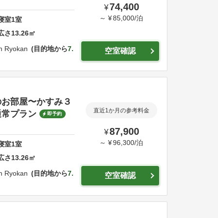
74,400
¥
～
¥
85,000
/
泊
寝室
1
室
広さ
13.26
㎡
n Ryokan
目的地から
7.
空室確認
のお部屋〜かすみ３
直近1か月の参考料金
通常プラン
即予約
87,900
¥
～
¥
96,300
/
泊
寝室
1
室
広さ
13.26
㎡
n Ryokan
目的地から
7.
空室確認