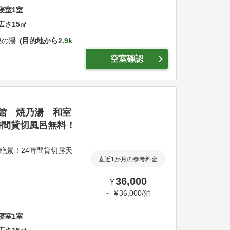
寝室
1
室
広さ
15
㎡
焼の湯
目的地から
2.9k
空室確認
館 焼乃湯 和室
時間貸切風呂無料！
絶景！24時間貸切露天
直近1か月の参考料金
36,000
¥
～
¥
36,000
/
泊
寝室
1
室