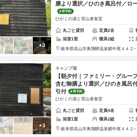
膳より選択／ひのき風呂付／ロ
即予約
ひがくの湯と登山者食堂
丸ごと貸切
定員
2
名
浴室
1
室
寝具
2
組
+3
岐阜県
高山市
奥飛騨温泉郷中尾４４２−
キャンプ場
【朝夕付｜ファミリー・グループ
含む御膳より選択／ひのき風呂
引付
即予約
ひがくの湯と登山者食堂
丸ごと貸切
定員
4
名
浴室
1
室
寝具
2
組
+3
岐阜県
高山市
奥飛騨温泉郷中尾４４２−