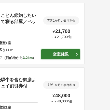
とことん節約したい
って寝る部屋／ペッ
直近1か月の参考料金
21,700
¥
～
¥
21,700
/
泊
寝室
1
室
広さ
11
㎡
空室確認
７
目的地から
3.2km
飛騨牛を含む御膳よ
ウェイ割引券付
直近1か月の参考料金
48,000
¥
～
¥
48,000
/
泊
寝室
1
室