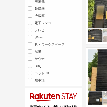
e
洗濯機
l
c
e
乾燥機
a
n
冷蔵庫
l
d
電子レンジ
e
a
テレビ
n
r
Wi-Fi
d
a
机・ワークスペース
a
n
r
温泉
d
a
s
サウナ
n
e
BBQ
d
l
ペットOK
s
e
駐車場
e
c
l
t
e
a
c
d
t