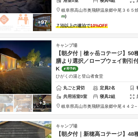
浴室
0
室
寝具
4
組
岐阜県
高山市
奥飛騨温泉郷中尾３６５
m
+97
７泊以上の連泊で
10
%OFF
キャンプ場
【朝夕付｜槍ヶ岳コテージ】50
膳より選択／ロープウェイ割引
K
即予約
ひがくの湯と登山者食堂
丸ごと貸切
定員
2
名
共用
浴室
0
室
寝具
2
組
+3
岐阜県
高山市
奥飛騨温泉郷中尾４４２−
キャンプ場
【朝夕付｜新穂高コテージ】48