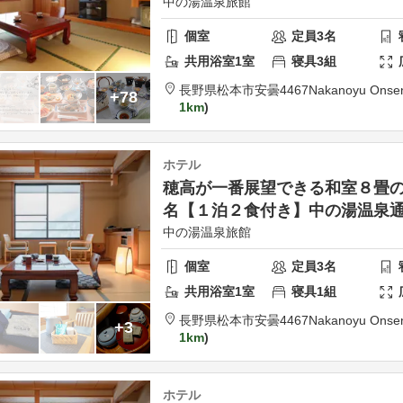
中の湯温泉旅館
個室
定員
3
名
共用
浴室
1
室
寝具
3
組
長野県
松本市
安曇4467
Nakanoyu Onse
+78
1km
ホテル
穂高が一番展望できる和室８畳
名【１泊２食付き】中の湯温泉
中の湯温泉旅館
個室
定員
3
名
共用
浴室
1
室
寝具
1
組
長野県
松本市
安曇4467
Nakanoyu Onse
+3
1km
ホテル