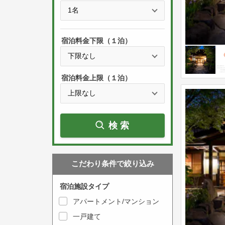
e
t
s
h
s
e
宿泊料金下限（１泊）
t
d
h
o
e
w
宿泊料金上限（１泊）
d
n
o
a
w
r
検索
n
r
a
o
r
w
こだわり条件で絞り込み
r
k
o
e
宿泊施設タイプ
w
y
アパートメント/マンション
k
t
一戸建て
e
o