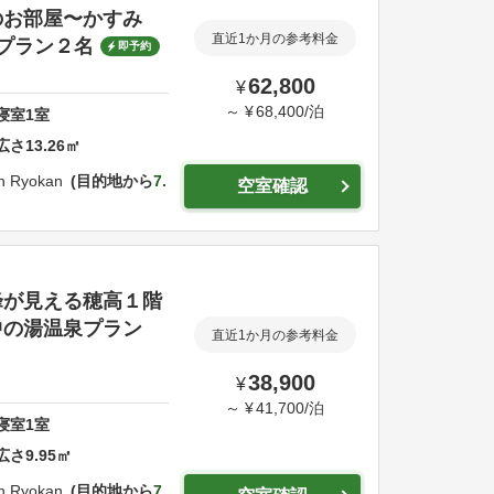
のお部屋〜かすみ
直近1か月の参考料金
プラン２名
即予約
62,800
¥
～
¥
68,400
/
泊
寝室
1
室
広さ
13.26
㎡
n Ryokan
目的地から
7.
空室確認
峰が見える穂高１階
中の湯温泉プラン
直近1か月の参考料金
38,900
¥
～
¥
41,700
/
泊
寝室
1
室
広さ
9.95
㎡
n Ryokan
目的地から
7.