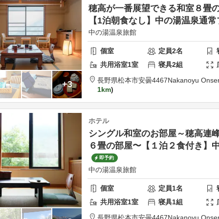
穂高が一番展望できる和室８畳
【1泊朝食なし】中の湯温泉通常
中の湯温泉旅館
個室
定員
2
名
共用
浴室
1
室
寝具
2
組
長野県
松本市
安曇4467
Nakanoyu Onse
+3
1km
ホテル
シングル和室のお部屋～穂高連
６畳の部屋〜【１泊２食付き】
即予約
中の湯温泉旅館
個室
定員
1
名
共用
浴室
1
室
寝具
1
組
長野県
松本市
安曇4467
Nakanoyu Onse