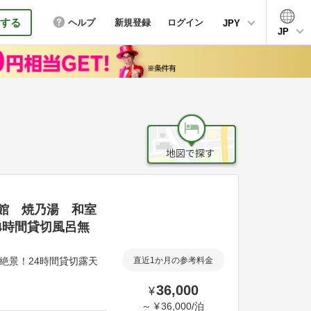
する
ヘルプ
新規登録
ログイン
JPY
JP
館 焼乃湯 和室
4時間貸切風呂無
絶景！24時間貸切露天
直近1か月の参考料金
36,000
¥
～
¥
36,000
/
泊