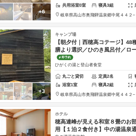
共用
浴室
0
室
寝具
3
組
+6
岐阜県
高山市
奥飛騨温泉郷中尾４４２−
キャンプ場
【朝夕付｜西穂高コテージ】48
膳より選択／ひのき風呂付／ロ
即予約
ひがくの湯と登山者食堂
丸ごと貸切
定員
2
名
浴室
1
室
寝具
2
組
+3
岐阜県
高山市
奥飛騨温泉郷中尾４４２−
ホテル
穂高連峰が見える和室８畳のお部
用【１泊２食付き】中の湯温泉