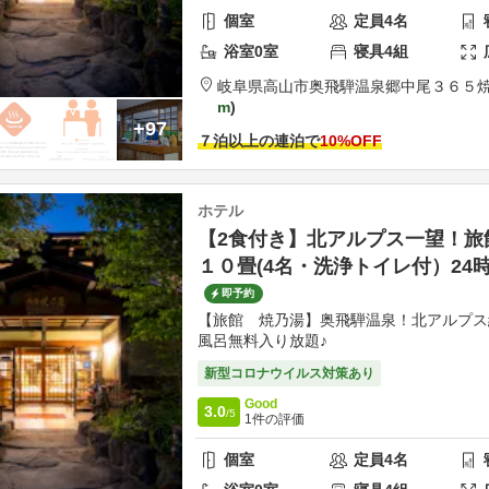
個室
定員
4
名
浴室
0
室
寝具
4
組
岐阜県
高山市
奥飛騨温泉郷中尾３６５
m
+97
７泊以上の連泊で
10
%OFF
ホテル
【2食付き】北アルプス一望！旅
１０畳(4名・洗浄トイレ付）24
即予約
【旅館 焼乃湯】奥飛騨温泉！北アルプス
風呂無料入り放題♪
新型コロナウイルス対策あり
Good
3.0
/5
1
件の評価
個室
定員
4
名