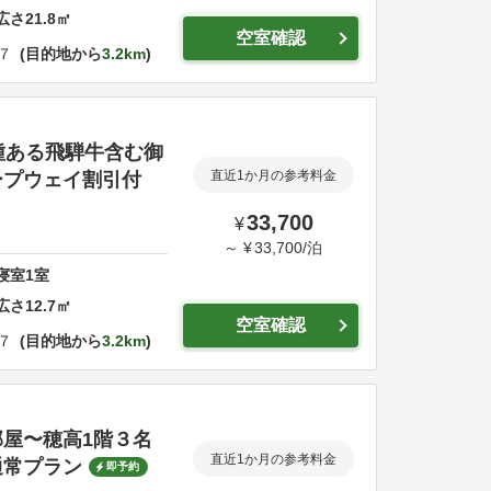
広さ
21.8
㎡
空室確認
７
目的地から
3.2km
種ある飛騨牛含む御
ープウェイ割引付
直近1か月の参考料金
33,700
¥
～
¥
33,700
/
泊
寝室
1
室
広さ
12.7
㎡
空室確認
７
目的地から
3.2km
屋〜穂高1階３名
直近1か月の参考料金
通常プラン
即予約