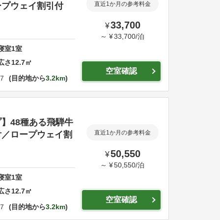
ープウェイ割引付
直近1か月の参考料金
33,700
¥
～
¥
33,700
/
泊
寝室
1
室
広さ
12.7
㎡
空室確認
７
目的地から
3.2km
】48種ある飛騨牛
付／ロープウェイ割
直近1か月の参考料金
50,550
¥
～
¥
50,550
/
泊
寝室
1
室
広さ
12.7
㎡
空室確認
７
目的地から
3.2km