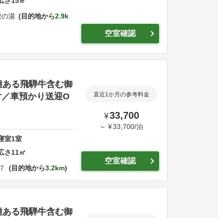
広さ
15
㎡
焼の湯
目的地から
2.9k
空室確認
種ある飛騨牛含む御
付／車預かり送迎O
直近1か月の参考料金
33,700
¥
～
¥
33,700
/
泊
寝室
1
室
広さ
11
㎡
空室確認
７
目的地から
3.2km
種ある飛騨牛含む御