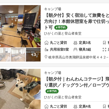
キャンプ場
【朝夕付】安く宿泊して旅費を
方向け！本館休憩室を扉で仕切
ト可
即予約
ひがくの湯と登山者食堂
丸ごと貸切
定員
3
名
共用
浴室
0
室
寝具
3
組
+3
岐阜県
高山市
奥飛騨温泉郷中尾４４２−
キャンプ場
【朝夕付｜わんわんコテージ】
り選択／ドッグラン付／ロープ
即予約
ひがくの湯と登山者食堂
丸ごと貸切
定員
4
名