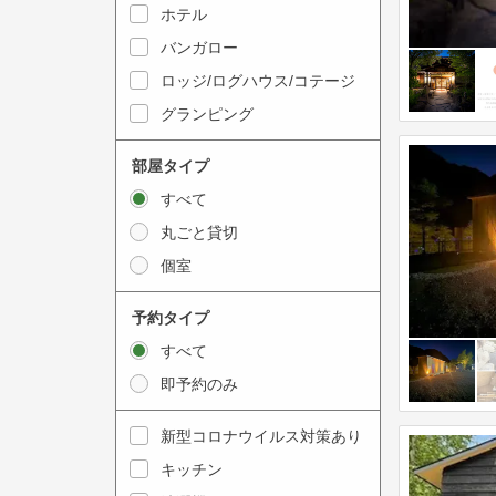
y
ホテル
i
t
n
バンガロー
o
t
ロッジ/ログハウス/コテージ
i
e
グランピング
n
r
t
a
部屋タイプ
e
c
すべて
r
t
丸ごと貸切
a
w
個室
c
i
t
t
予約タイプ
w
h
すべて
i
t
即予約のみ
t
h
h
e
新型コロナウイルス対策あり
t
c
キッチン
h
a