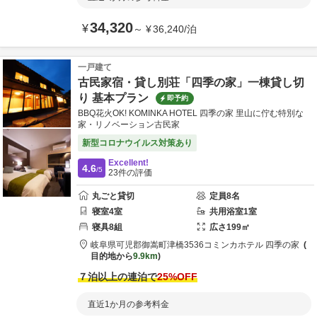
34,320
¥
～
¥
36,240
/
泊
一戸建て
古民家宿・貸し別荘「四季の家」一棟貸し切
り 基本プラン
即予約
BBQ花火OK! KOMINKA HOTEL 四季の家 里山に佇む特別な
家・リノベーション古民家
新型コロナウイルス対策あり
Excellent!
4.6
/5
23
件の評価
丸ごと貸切
定員
8
名
寝室
4
室
共用
浴室
1
室
寝具
8
組
広さ
199
㎡
岐阜県
可児郡
御嵩町津橋3536
コミンカホテル 四季の家
目的地から
9.9km
７泊以上の連泊で
25
%OFF
直近1か月の参考料金