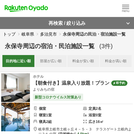
再検索 / 絞り込み
トップ
岐阜県
多治見市
永保寺周辺の民泊・宿泊施設一覧
永保寺周辺
の
宿泊・民泊施設一覧
(
3
件)
目的地に
近い順
部屋が
広い順
料金が
安い順
料金が
高い順
ホテル
【朝食付き】温泉入り放題！プラン
即予約
よりみちの宿
新型コロナウイルス対策あり
個室
定員
2
名
寝室
1
室
浴室
0
室
寝具
2
組
広さ
16
㎡
岐阜県
土岐市
土岐ヶ丘４－５－３ テラスゲート土岐内
よ