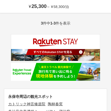
25,300
¥
～
¥
58,300
/
泊
3
件中
1-3
件を表示
永保寺周辺の観光スポット
カトリック神言修道院
陶林春窯