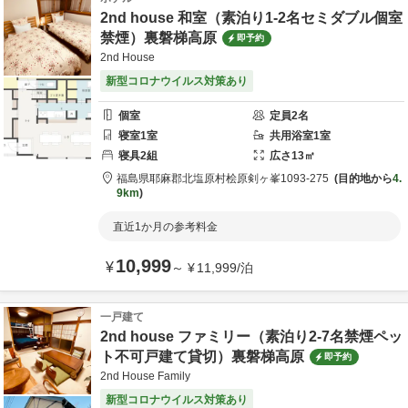
2nd house 和室（素泊り1-2名セミダブル個室
禁煙）裏磐梯高原
即予約
2nd House
新型コロナウイルス対策あり
個室
定員
2
名
寝室
1
室
共用
浴室
1
室
寝具
2
組
広さ
13
㎡
福島県
耶麻郡
北塩原村桧原剣ヶ峯1093-275
目的地から
4.
9km
直近1か月の参考料金
10,999
¥
～
¥
11,999
/
泊
一戸建て
2nd house ファミリー（素泊り2-7名禁煙ペッ
ト不可戸建て貸切）裏磐梯高原
即予約
2nd House Family
新型コロナウイルス対策あり