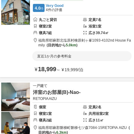
Very Good
4.0
/5
4
件の評価
丸ごと貸切
定員
7
名
寝室
2
室
浴室
1
室
寝具
7
組
広さ
39.74
㎡
福島県
耶麻郡
北塩原村檜原剣ヶ峯1093-410
2nd House Fa
mily
目的地から
5.0km
直近1か月の参考料金
18,999
¥
～
¥
19,999
/
泊
一戸建て
洋室のお部屋(B)-Nao-
RETOPIA AIZU
個室
定員
2
名
寝室
1
室
共用
浴室
2
室
寝具
2
組
広さ
11
㎡
福島県
耶麻郡
磐梯町磐梯七ツ森7084-15
RETOPIA AIZU
目的地から
6.3km