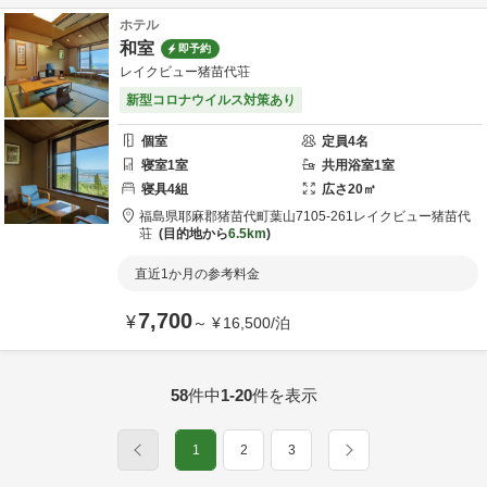
ホテル
和室
即予約
レイクビュー猪苗代荘
新型コロナウイルス対策あり
個室
定員
4
名
寝室
1
室
共用
浴室
1
室
寝具
4
組
広さ
20
㎡
福島県
耶麻郡
猪苗代町葉山7105-261
レイクビュー猪苗代
荘
目的地から
6.5km
直近1か月の参考料金
7,700
¥
～
¥
16,500
/
泊
58
件中
1-20
件を表示
1
2
3