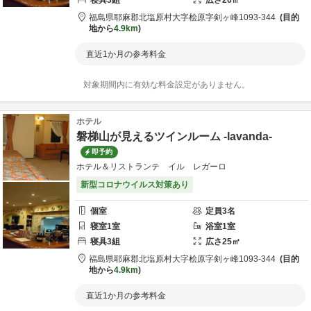
寝具
3
組
広さ
26
㎡
福島県
耶麻郡
北塩原村大字桧原字剣ヶ峰1093-344
目的
地から
4.9km
直近1か月の参考料金
対象期間内に有効な料金設定がありません。
ホテル
磐梯山が見えるツインルーム -lavanda-
即予約
ホテル＆リストランテ イル レガーロ
新型コロナウイルス対策あり
個室
定員
3
名
寝室
1
室
浴室
1
室
寝具
3
組
広さ
25
㎡
福島県
耶麻郡
北塩原村大字桧原字剣ヶ峰1093-344
目的
地から
4.9km
直近1か月の参考料金