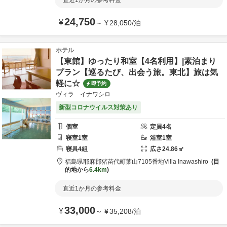
直近1か月の参考料金
24,750
¥
～
¥
28,050
/
泊
ホテル
【東館】ゆったり和室【4名利用】|素泊まり
プラン【巡るたび、出会う旅。東北】旅は気
軽に☆
即予約
ヴィラ イナワシロ
新型コロナウイルス対策あり
個室
定員
4
名
寝室
1
室
浴室
1
室
寝具
4
組
広さ
24.86
㎡
福島県
耶麻郡
猪苗代町葉山7105番地
Villa Inawashiro
目
的地から
6.4km
直近1か月の参考料金
33,000
¥
～
¥
35,208
/
泊