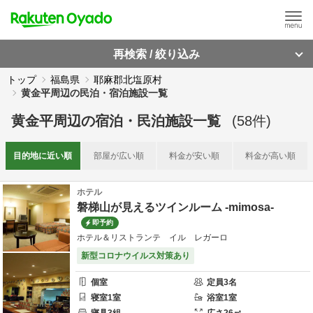
再検索 / 絞り込み
トップ
福島県
耶麻郡北塩原村
黄金平周辺の民泊・宿泊施設一覧
黄金平周辺
の
宿泊・民泊施設一覧
(
58
件)
目的地に
近い順
部屋が
広い順
料金が
安い順
料金が
高い順
ホテル
磐梯山が見えるツインルーム -mimosa-
即予約
ホテル＆リストランテ イル レガーロ
新型コロナウイルス対策あり
個室
定員
3
名
寝室
1
室
浴室
1
室