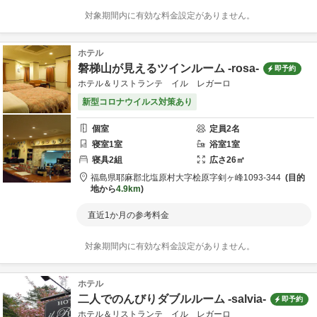
対象期間内に有効な料金設定がありません。
ホテル
磐梯山が見えるツインルーム -rosa-
即予約
ホテル＆リストランテ イル レガーロ
新型コロナウイルス対策あり
個室
定員
2
名
寝室
1
室
浴室
1
室
寝具
2
組
広さ
26
㎡
福島県
耶麻郡
北塩原村大字桧原字剣ヶ峰1093-344
目的
地から
4.9km
直近1か月の参考料金
対象期間内に有効な料金設定がありません。
ホテル
二人でのんびりダブルルーム -salvia-
即予約
ホテル＆リストランテ イル レガーロ