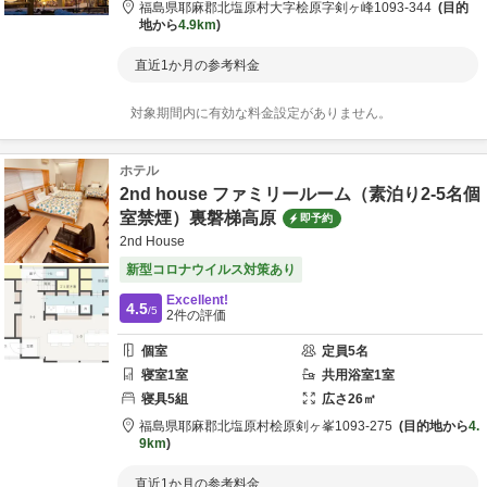
福島県
耶麻郡
北塩原村大字桧原字剣ヶ峰1093-344
目的
地から
4.9km
直近1か月の参考料金
対象期間内に有効な料金設定がありません。
ホテル
2nd house ファミリールーム（素泊り2-5名個
室禁煙）裏磐梯高原
即予約
2nd House
新型コロナウイルス対策あり
Excellent!
4.5
/5
2
件の評価
個室
定員
5
名
寝室
1
室
共用
浴室
1
室
寝具
5
組
広さ
26
㎡
福島県
耶麻郡
北塩原村桧原剣ヶ峯1093-275
目的地から
4.
9km
直近1か月の参考料金