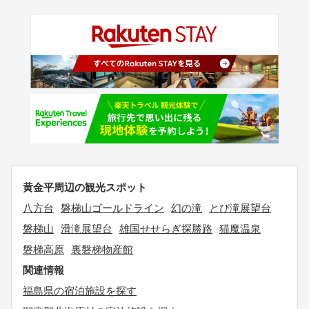
黄金平周辺の観光スポット
八方台
磐梯山ゴールドライン
幻の滝
とび滝展望台
磐梯山
滑滝展望台
雄国せせらぎ探勝路
猫魔温泉
磐梯高原
裏磐梯物産館
関連情報
福島県の宿泊施設を探す