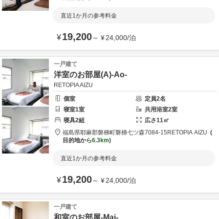
直近1か月の参考料金
19,200
¥
～
¥
24,000
/
泊
一戸建て
洋室のお部屋(A)-Ao-
RETOPIA AIZU
個室
定員
2
名
寝室
1
室
共用
浴室
2
室
寝具
2
組
広さ
11
㎡
福島県
耶麻郡
磐梯町磐梯七ツ森7084-15
RETOPIA AIZU
目的地から
6.3km
直近1か月の参考料金
19,200
¥
～
¥
24,000
/
泊
一戸建て
和室のお部屋-Mai-