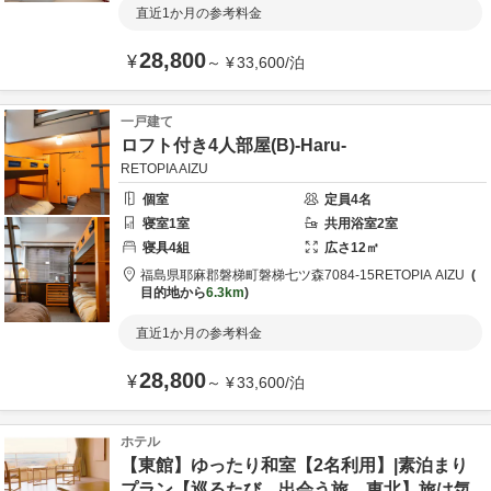
直近1か月の参考料金
28,800
¥
～
¥
33,600
/
泊
一戸建て
ロフト付き4人部屋(B)-Haru-
RETOPIA AIZU
個室
定員
4
名
寝室
1
室
共用
浴室
2
室
寝具
4
組
広さ
12
㎡
福島県
耶麻郡
磐梯町磐梯七ツ森7084-15
RETOPIA AIZU
目的地から
6.3km
直近1か月の参考料金
28,800
¥
～
¥
33,600
/
泊
ホテル
【東館】ゆったり和室【2名利用】|素泊まり
プラン【巡るたび、出会う旅。東北】旅は気