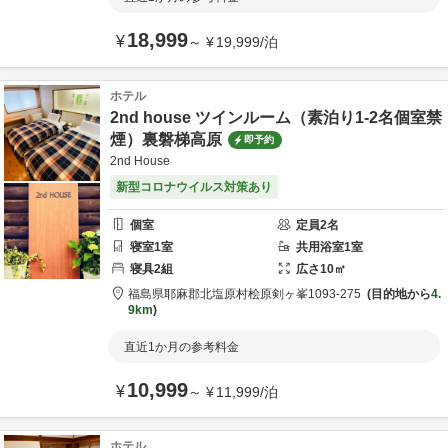
18,999
¥
～
¥
19,999
/
泊
ホテル
2nd house ツインルーム（素泊り1-2名個室禁
煙）裏磐梯高原
即予約
2nd House
新型コロナウイルス対策あり
個室
定員
2
名
寝室
1
室
共用
浴室
1
室
寝具
2
組
広さ
10
㎡
福島県
耶麻郡
北塩原村桧原剣ヶ峯1093-275
目的地から
4.
9km
直近1か月の参考料金
10,999
¥
～
¥
11,999
/
泊
ホテル