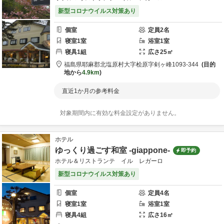
新型コロナウイルス対策あり
個室
定員
2
名
寝室
1
室
浴室
1
室
寝具
1
組
広さ
25
㎡
福島県
耶麻郡
北塩原村大字桧原字剣ヶ峰1093-344
目的
地から
4.9km
直近1か月の参考料金
対象期間内に有効な料金設定がありません。
ホテル
ゆっくり過ごす和室 -giappone-
即予約
ホテル＆リストランテ イル レガーロ
新型コロナウイルス対策あり
個室
定員
4
名
寝室
1
室
浴室
1
室
寝具
4
組
広さ
16
㎡