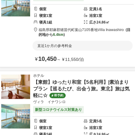
個室
定員
1
名
寝室
1
室
浴室
1
室
寝具
1
組
広さ
24.86
㎡
福島県
耶麻郡
猪苗代町葉山7105番地
Villa Inawashiro
目
的地から
6.4km
直近1か月の参考料金
10,450
¥
～
¥
11,550
/
泊
ホテル
【東館】ゆったり和室【5名利用】|素泊まり
プラン【巡るたび、出会う旅。東北】旅は気
軽に☆
即予約
ヴィラ イナワシロ
新型コロナウイルス対策あり
個室
定員
5
名
寝室
1
室
浴室
1
室
寝具
5
組
広さ
24.86
㎡