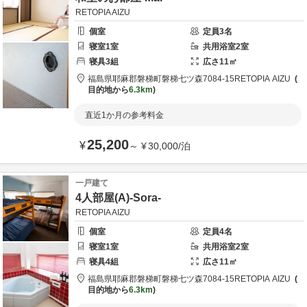
RETOPIA AIZU
個室
定員
3
名
寝室
1
室
共用
浴室
2
室
寝具
3
組
広さ
11
㎡
福島県
耶麻郡
磐梯町磐梯七ツ森7084-15
RETOPIA AIZU
目的地から
6.3km
直近1か月の参考料金
25,200
¥
～
¥
30,000
/
泊
一戸建て
4人部屋(A)-Sora-
RETOPIA AIZU
個室
定員
4
名
寝室
1
室
共用
浴室
2
室
寝具
4
組
広さ
11
㎡
福島県
耶麻郡
磐梯町磐梯七ツ森7084-15
RETOPIA AIZU
目的地から
6.3km