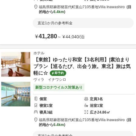
福島県
耶麻郡
猪苗代町葉山7105番地
Villa Inawashiro
目
的地から
6.4km
直近1か月の参考料金
41,280
¥
～
¥
44,040
/
泊
ホテル
【東館】ゆったり和室【3名利用】|素泊まり
プラン【巡るたび、出会う旅。東北】旅は気
軽に☆
即予約
ヴィラ イナワシロ
新型コロナウイルス対策あり
個室
定員
3
名
寝室
1
室
浴室
1
室
寝具
3
組
広さ
24.86
㎡
福島県
耶麻郡
猪苗代町葉山7105番地
Villa Inawashiro
目
的地から
6.4km