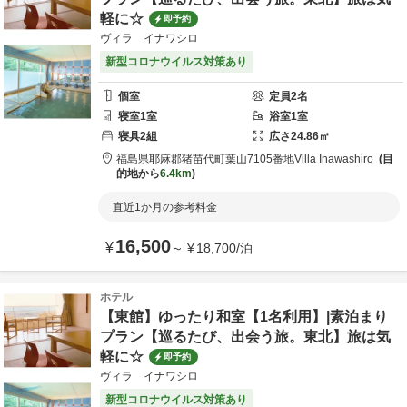
軽に☆
即予約
ヴィラ イナワシロ
新型コロナウイルス対策あり
個室
定員
2
名
寝室
1
室
浴室
1
室
寝具
2
組
広さ
24.86
㎡
福島県
耶麻郡
猪苗代町葉山7105番地
Villa Inawashiro
目
的地から
6.4km
直近1か月の参考料金
16,500
¥
～
¥
18,700
/
泊
ホテル
【東館】ゆったり和室【1名利用】|素泊まり
プラン【巡るたび、出会う旅。東北】旅は気
軽に☆
即予約
ヴィラ イナワシロ
新型コロナウイルス対策あり