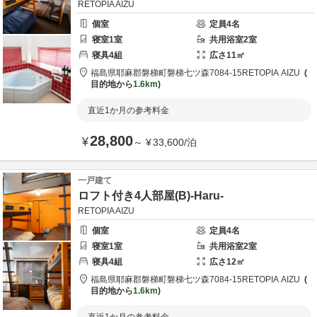
RETOPIA AIZU
個室
定員
4
名
寝室
1
室
共用
浴室
2
室
寝具
4
組
広さ
11
㎡
福島県
耶麻郡
磐梯町磐梯七ツ森7084-15
RETOPIA AIZU
目的地から
1.6km
直近1か月の参考料金
28,800
¥
～
¥
33,600
/
泊
一戸建て
ロフト付き4人部屋(B)-Haru-
RETOPIA AIZU
個室
定員
4
名
寝室
1
室
共用
浴室
2
室
寝具
4
組
広さ
12
㎡
福島県
耶麻郡
磐梯町磐梯七ツ森7084-15
RETOPIA AIZU
目的地から
1.6km