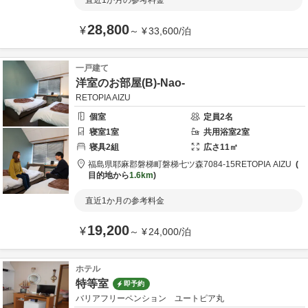
直近1か月の参考料金
28,800
¥
～
¥
33,600
/
泊
一戸建て
洋室のお部屋(B)-Nao-
RETOPIA AIZU
個室
定員
2
名
寝室
1
室
共用
浴室
2
室
寝具
2
組
広さ
11
㎡
福島県
耶麻郡
磐梯町磐梯七ツ森7084-15
RETOPIA AIZU
目的地から
1.6km
直近1か月の参考料金
19,200
¥
～
¥
24,000
/
泊
ホテル
特等室
即予約
バリアフリーペンション ユートピア丸