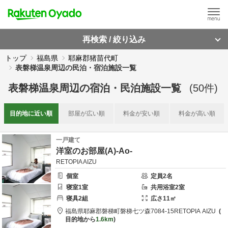
再検索 / 絞り込み
トップ
福島県
耶麻郡猪苗代町
表磐梯温泉周辺の民泊・宿泊施設一覧
表磐梯温泉周辺
の
宿泊・民泊施設一覧
(
50
件)
目的地に
近い順
部屋が
広い順
料金が
安い順
料金が
高い順
一戸建て
洋室のお部屋(A)-Ao-
RETOPIA AIZU
個室
定員
2
名
寝室
1
室
共用
浴室
2
室
寝具
2
組
広さ
11
㎡
福島県
耶麻郡
磐梯町磐梯七ツ森7084-15
RETOPIA AIZU
目的地から
1.6km