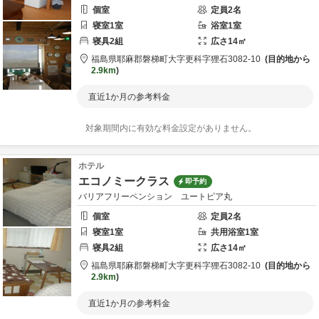
個室
定員
2
名
寝室
1
室
浴室
1
室
寝具
2
組
広さ
14
㎡
福島県
耶麻郡
磐梯町大字更科字狸石3082-10
目的地から
2.9km
直近1か月の参考料金
対象期間内に有効な料金設定がありません。
ホテル
エコノミークラス
即予約
バリアフリーペンション ユートピア丸
個室
定員
2
名
寝室
1
室
共用
浴室
1
室
寝具
2
組
広さ
14
㎡
福島県
耶麻郡
磐梯町大字更科字狸石3082-10
目的地から
2.9km
直近1か月の参考料金