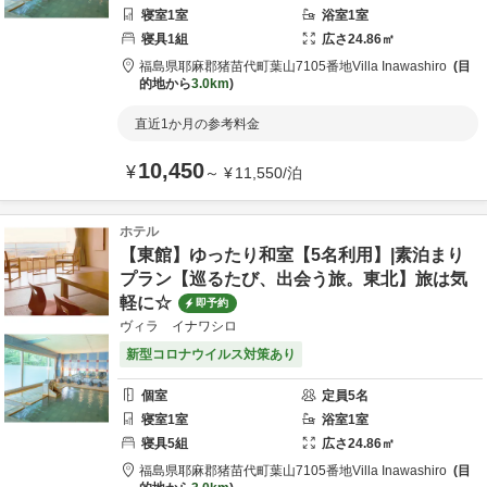
寝室
1
室
浴室
1
室
寝具
1
組
広さ
24.86
㎡
福島県
耶麻郡
猪苗代町葉山7105番地
Villa Inawashiro
目
的地から
3.0km
直近1か月の参考料金
10,450
¥
～
¥
11,550
/
泊
ホテル
【東館】ゆったり和室【5名利用】|素泊まり
プラン【巡るたび、出会う旅。東北】旅は気
軽に☆
即予約
ヴィラ イナワシロ
新型コロナウイルス対策あり
個室
定員
5
名
寝室
1
室
浴室
1
室
寝具
5
組
広さ
24.86
㎡
福島県
耶麻郡
猪苗代町葉山7105番地
Villa Inawashiro
目