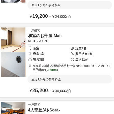
直近1か月の参考料金
19,200
¥
～
¥
24,000
/
泊
一戸建て
和室のお部屋-Mai-
RETOPIA AIZU
個室
定員
3
名
寝室
1
室
共用
浴室
2
室
寝具
3
組
広さ
11
㎡
福島県
耶麻郡
磐梯町磐梯七ツ森7084-15
RETOPIA AIZU
目的地から
1.6km
直近1か月の参考料金
25,200
¥
～
¥
30,000
/
泊
一戸建て
4人部屋(A)-Sora-