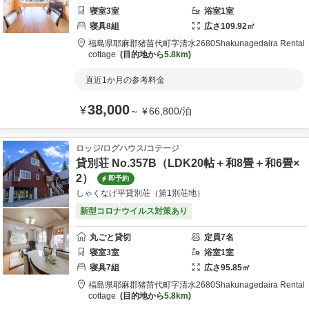
寝室
3
室
浴室
1
室
寝具
8
組
広さ
109.92
㎡
福島県
耶麻郡
猪苗代町字清水2680
Shakunagedaira Rental
cottage
目的地から
5.8km
直近1か月の参考料金
38,000
¥
～
¥
66,800
/
泊
ロッジ/ログハウス/コテージ
貸別荘 No.357B（LDK20帖＋和8畳＋和6畳×
2）
即予約
しゃくなげ平貸別荘（第1別荘地）
新型コロナウイルス対策あり
丸ごと貸切
定員
7
名
寝室
3
室
浴室
1
室
寝具
7
組
広さ
95.85
㎡
福島県
耶麻郡
猪苗代町字清水2680
Shakunagedaira Rental
cottage
目的地から
5.8km