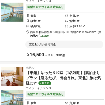
ヴィラ イナワシロ
新型コロナウイルス対策あり
個室
定員
2
名
寝室
1
室
浴室
1
室
寝具
2
組
広さ
24.86
㎡
福島県
耶麻郡
猪苗代町葉山7105番地
Villa Inawashiro
目
的地から
3.0km
直近1か月の参考料金
16,500
¥
～
¥
18,700
/
泊
ホテル
【東館】ゆったり和室【1名利用】|素泊まり
プラン【巡るたび、出会う旅。東北】旅は気
軽に☆
即予約
ヴィラ イナワシロ
新型コロナウイルス対策あり
個室
定員
1
名