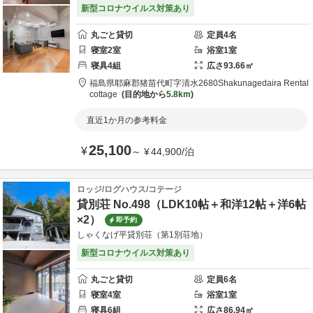
新型コロナウイルス対策あり
丸ごと貸切
定員
4
名
寝室
2
室
浴室
1
室
寝具
4
組
広さ
93.66
㎡
福島県
耶麻郡
猪苗代町字清水2680
Shakunagedaira Rental
cottage
目的地から
5.8km
直近1か月の参考料金
25,100
¥
～
¥
44,900
/
泊
ロッジ/ログハウス/コテージ
貸別荘 No.498（LDK10帖＋和洋12帖＋洋6帖
×2）
即予約
しゃくなげ平貸別荘（第1別荘地）
新型コロナウイルス対策あり
丸ごと貸切
定員
6
名
寝室
4
室
浴室
1
室
寝具
6
組
広さ
86.94
㎡