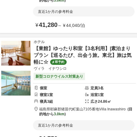
的地から
3.0km
直近1か月の参考料金
41,280
¥
～
¥
44,040
/
泊
ホテル
【東館】ゆったり和室【3名利用】|素泊まり
プラン【巡るたび、出会う旅。東北】旅は気
軽に☆
即予約
ヴィラ イナワシロ
新型コロナウイルス対策あり
個室
定員
3
名
寝室
1
室
浴室
1
室
寝具
3
組
広さ
24.86
㎡
福島県
耶麻郡
猪苗代町葉山7105番地
Villa Inawashiro
目
的地から
3.0km
直近1か月の参考料金