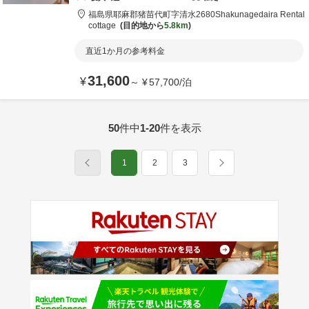
福島県
耶麻郡
猪苗代町字清水2680
Shakunagedaira Rental
cottage
目的地から
5.8km
直近1か月の参考料金
31,600
¥
～
¥
57,700
/
泊
50
件中
1-20
件を表示
1
2
3