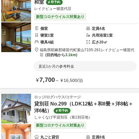
和室
即予約
レイクビュー猪苗代荘
新型コロナウイルス対策あり
個室
定員
4
名
寝室
1
室
共用
浴室
1
室
寝具
4
組
広さ
20
㎡
福島県
耶麻郡
猪苗代町葉山7105-261
レイクビュー猪苗代
荘
目的地から
3.1km
直近1か月の参考料金
7,700
¥
～
¥
16,500
/
泊
ロッジ/ログハウス/コテージ
貸別荘 No.299（LDK12帖＋和8畳＋洋8帖＋
洋6帖）
即予約
しゃくなげ平貸別荘（第1別荘地）
新型コロナウイルス対策あり
丸ごと貸切
定員
8
名