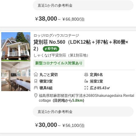
直近1か月の参考料金
38,000
¥
～
¥
66,800
/
泊
ロッジ/ログハウス/コテージ
貸別荘 No.560（LDK12帖＋洋7帖＋和6畳×
2）
即予約
しゃくなげ平貸別荘（第1別荘地）
新型コロナウイルス対策あり
丸ごと貸切
定員
6
名
寝室
3
室
浴室
1
室
寝具
6
組
広さ
85.43
㎡
福島県
耶麻郡
猪苗代町字清水2680
Shakunagedaira Rental
cottage
目的地から
5.8km
直近1か月の参考料金
30,000
¥
～
¥
56,100
/
泊