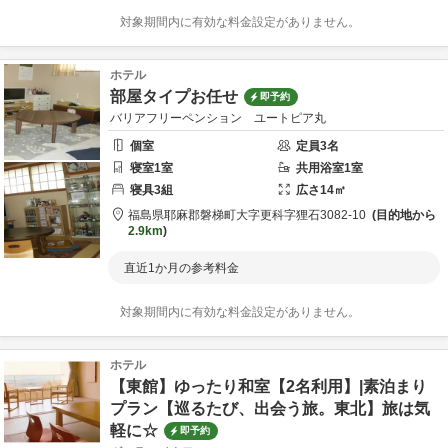
対象期間内に有効な料金設定がありません。
ホテル
部屋タイプお任せ
即予約
バリアフリーペンション ユートピア丸
個室
定員
3
名
寝室
1
室
共用
浴室
1
室
寝具
3
組
広さ
14
㎡
福島県
耶麻郡
磐梯町大字更科字狸石3082-10
目的地から
2.9km
直近1か月の参考料金
対象期間内に有効な料金設定がありません。
ホテル
【東館】ゆったり和室【2名利用】|素泊まり
プラン【巡るたび、出会う旅。東北】旅は気
軽に☆
即予約