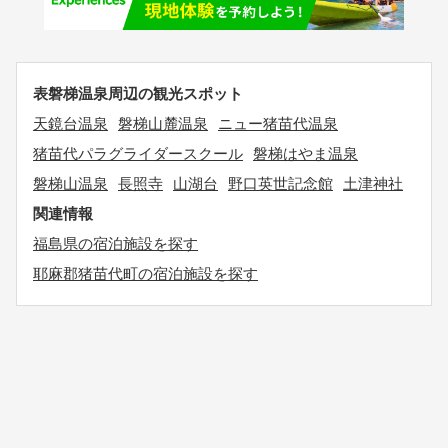
表磐梯温泉周辺の観光スポット
天鏡台温泉
磐梯山麓温泉
ニュー猪苗代温泉
猪苗代パラグライダースクール
磐梯はやま温泉
磐梯山温泉
長照寺
山湖台
野口英世記念館
土津神社
関連情報
福島県の宿泊施設を探す
耶麻郡猪苗代町の宿泊施設を探す