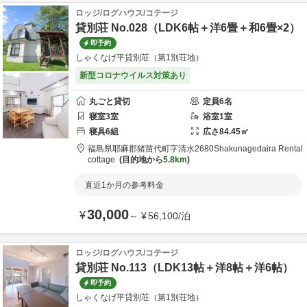
ロッジ/ログハウス/コテージ
貸別荘 No.028（LDK6帖＋洋6畳＋和6畳×2）
即予約
しゃくなげ平貸別荘（第1別荘地）
新型コロナウイルス対策あり
丸ごと貸切
定員
6
名
寝室
3
室
浴室
1
室
寝具
6
組
広さ
84.45
㎡
福島県
耶麻郡
猪苗代町字清水2680
Shakunagedaira Rental
cottage
目的地から
5.8km
直近1か月の参考料金
30,000
¥
～
¥
56,100
/
泊
ロッジ/ログハウス/コテージ
貸別荘 No.113（LDK13帖＋洋8帖＋洋6帖）
即予約
しゃくなげ平貸別荘（第1別荘地）