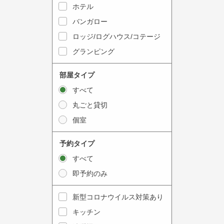
y
ホテル
i
t
n
バンガロー
o
t
ロッジ/ログハウス/コテージ
i
e
グランピング
n
r
t
a
部屋タイプ
e
c
すべて
r
t
丸ごと貸切
a
w
個室
c
i
t
t
予約タイプ
w
h
すべて
i
t
即予約のみ
t
h
h
e
新型コロナウイルス対策あり
t
c
キッチン
h
a