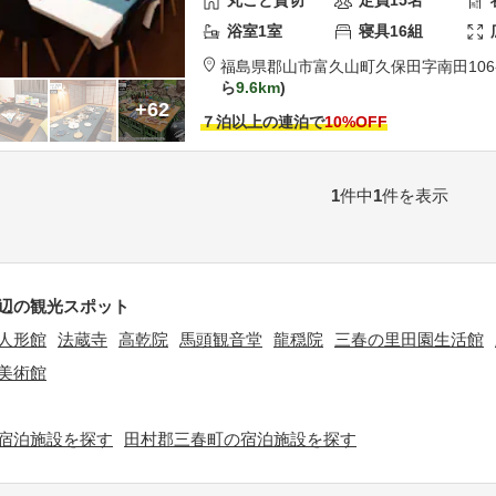
丸ごと貸切
定員
15
名
浴室
1
室
寝具
16
組
福島県
郡山市
富久山町久保田字南田106
ら
9.6km
+62
７泊以上の連泊で
10
%OFF
1
件中
1
件を表示
辺の観光スポット
人形館
法蔵寺
高乾院
馬頭観音堂
龍穏院
三春の里田園生活館
美術館
宿泊施設を探す
田村郡三春町の宿泊施設を探す