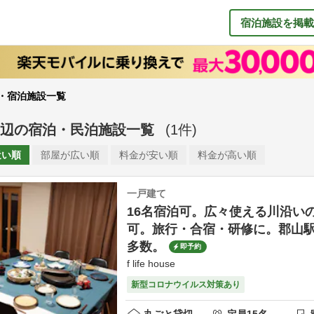
宿泊施設を掲載
・宿泊施設一覧
辺
の
宿泊・民泊施設一覧
(
1
件)
近い順
部屋が
広い順
料金が
安い順
料金が
高い順
一戸建て
16名宿泊可。広々使える川沿い
可。旅行・合宿・研修に。郡山
多数。
即予約
f life house
新型コロナウイルス対策あり