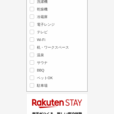
e
洗濯機
l
c
e
乾燥機
a
n
冷蔵庫
l
d
電子レンジ
e
a
テレビ
n
r
Wi-Fi
d
a
机・ワークスペース
a
n
r
温泉
d
a
s
サウナ
n
e
BBQ
d
l
ペットOK
s
e
駐車場
e
c
l
t
e
a
c
d
t