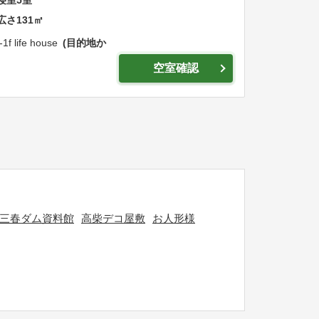
寝室
5
室
広さ
131
㎡
-1
f life house
目的地か
空室確認
三春ダム資料館
高柴デコ屋敷
お人形様