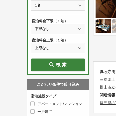
e
t
s
h
s
e
宿泊料金下限（１泊）
t
d
h
o
e
w
宿泊料金上限（１泊）
d
n
o
a
w
r
検索
n
r
真照寺周
a
o
r
三春郷土
w
こだわり条件で絞り込み
r
k
郡山市立
o
e
関連情報
宿泊施設タイプ
w
y
福島県の
アパートメント/マンション
k
t
一戸建て
e
o