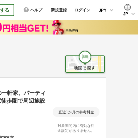
する
ヘルプ
新規登録
ログイン
JPY
JP
の一軒家。パーティ
駅徒歩圏で周辺施設
直近1か月の参考料金
対象期間内に有効な料
金設定がありません。