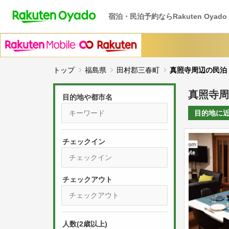
宿泊・民泊予約ならRakuten Oyado
トップ
福島県
田村郡三春町
真照寺周辺の民泊
真照寺周
目的地や都市名
目的地に
チェックイン
P
r
e
P
s
人数(2歳以上)
r
s