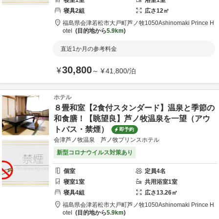
寝室
1
室
浴室
1
室
寝具
2
組
広さ
12
㎡
福島県
会津若松市
大戸町芦ノ牧1050
Ashinomaki Prince H
otel
目的地から
5.9km
直近1か月の参考料金
30,800
¥
～
¥
41,800
/
泊
ホテル
８畳和室【2食付スタンダード】温泉と季節の
和食膳！【眺望良】芦ノ牧温泉を一望（アウ
トバス・禁煙）
即予約
会津芦ノ牧温泉 芦ノ牧プリンスホテル
新型コロナウイルス対策あり
個室
定員
4
名
寝室
1
室
共用
浴室
1
室
寝具
4
組
広さ
13.26
㎡
福島県
会津若松市
大戸町芦ノ牧1050
Ashinomaki Prince H
otel
目的地から
5.9km