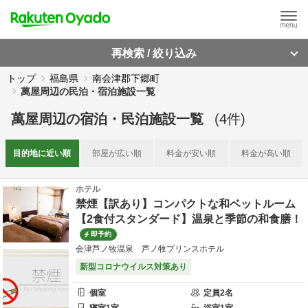
再検索 / 絞り込み
トップ
福島県
南会津郡下郷町
萬屋周辺の民泊・宿泊施設一覧
萬屋周辺
の
宿泊・民泊施設一覧
(
4
件)
目的地に
近い順
部屋が
広い順
料金が
安い順
料金が
高い順
ホテル
禁煙【訳あり】コンパクトな和ベットルーム
【2食付スタンダード】温泉と季節の和食膳！
即予約
会津芦ノ牧温泉 芦ノ牧プリンスホテル
新型コロナウイルス対策あり
個室
定員
2
名