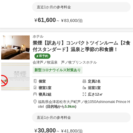
直近1か月の参考料金
61,600
¥
～
¥
83,600
/
泊
ホテル
禁煙【訳あり】コンパクトツインルーム【2食
付スタンダード】温泉と季節の和食膳！
即予約
会津芦ノ牧温泉 芦ノ牧プリンスホテル
新型コロナウイルス対策あり
個室
定員
2
名
寝室
1
室
浴室
1
室
寝具
2
組
広さ
12
㎡
福島県
会津若松市
大戸町芦ノ牧1050
Ashinomaki Prince H
otel
目的地から
5.9km
直近1か月の参考料金
30,800
¥
～
¥
41,800
/
泊