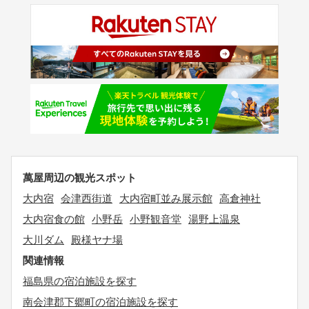
萬屋周辺の観光スポット
大内宿
会津西街道
大内宿町並み展示館
高倉神社
大内宿食の館
小野岳
小野観音堂
湯野上温泉
大川ダム
殿様ヤナ場
関連情報
福島県の宿泊施設を探す
南会津郡下郷町の宿泊施設を探す