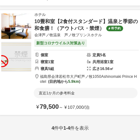
ホテル
10畳和室【2食付スタンダード】温泉と季節の
和食膳！（アウトバス・禁煙）
即予約
会津芦ノ牧温泉 芦ノ牧プリンスホテル
新型コロナウイルス対策あり
個室
定員
5
名
寝室
1
室
共用
浴室
1
室
寝具
5
組
広さ
16.56
㎡
福島県
会津若松市
大戸町芦ノ牧1050
Ashinomaki Prince H
otel
目的地から
5.9km
直近1か月の参考料金
79,500
¥
～
¥
107,000
/
泊
4
件中
1-4
件を表示